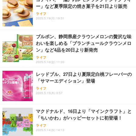
務用 おしゃれ パソコンチェア (ブラック)
ー」など夏季限定の焼き菓子を21日より販売
Sezlife オフィスチェア デスクチェア 疲れない テレ
【整備済み品】Dell E2724HS 27インチ 液晶モニタ
Smart Basic(スマートベーシック) 【Amazon.co.jp
ライフ
ワーク チェア 強化バックレスト 30度ロッキング機
ー フルHD（1920×1080）VA 非光沢 HDMI/DisplayP
限定】 Smart Basic アイリスオーヤマ ペットシーツ
2025.5.19(月) 19:51
能 人間工学 椅子 腰サポート 90度跳ね上げ式アーム
ort/VGA スピーカー内蔵 高さ調整 スイベル VESA対
超厚型 お徳用 ワイド 100枚入 (x 1) (ケース販売)
レスト 3Dヘッドレスト ハンガー付き 高反発クッシ
応 ComfortView ビジネス向け
￥7,680
￥15,800
￥3,670
ョン PCチェア 通気性メッシュ ゲーミング/勉強/事
ブルボン、静岡県産クラウンメロンの贅沢な味
務用 おしゃれ パソコンチェア (ホワイト)
わいを楽しめる「ブランチュールクラウンメロ
ANDWINT オフィスチェア デスクチェア 肘なし メ
【MiniLED/24.5inch/280Hz/FHD】GRAPHT THE S
アイリスオーヤマ ペットシーツ 超厚型 お徳用 レギ
ン」など4品を20日より新発売
ッシュ 通気性 ランバーサポート付き 腰サポート ガ
HOOTER Gaming Monitor 24” Essential ゲーミン
ュラー 200枚入【Amazon.co.jp限定】
ス圧無段階昇降 360度回転 キャスター付き コンパク
グモニター QD 24.5インチ 1ms FHD 量子ドット 残
ライフ
ト 幅52×奥行58.5×高さ84～96cm テレワーク 在宅
像低減 (3年保証 | 輝点保証 | 日本メーカー)
￥3,731
2025.5.16(金) 11:20
￥4,139
￥34,980
勤務 ブラック
レッドブル、27日より夏限定白桃フレーバーの
「サマーエディション」登場
ライフ
2025.5.15(木) 9:57
マクドナルド、16日より「マインクラフト」と
「ちいかわ」がハッピーセットに初登場！
ライフ
2025.5.14(水) 14:13