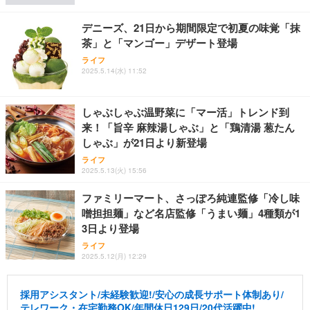
デニーズ、21日から期間限定で初夏の味覚「抹
茶」と「マンゴー」デザート登場
ライフ
2025.5.14(水) 11:52
しゃぶしゃぶ温野菜に「マー活」トレンド到
来！「旨辛 麻辣湯しゃぶ」と「鶏清湯 葱たん
しゃぶ」が21日より新登場
ライフ
2025.5.13(火) 15:56
ファミリーマート、さっぽろ純連監修「冷し味
噌担担麺」など名店監修「うまい麺」4種類が1
3日より登場
ライフ
2025.5.12(月) 12:29
採用アシスタント/未経験歓迎!/安心の成長サポート体制あり/
テレワーク・在宅勤務OK/年間休日129日/20代活躍中!