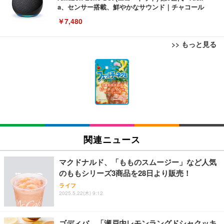
a、センサー搭載、鮮やかなサウンド｜チャコール
￥7,480
>> もっと見る
[EdoErgo] オフィスチェア 椅子 テレワーク 疲れな
EIZO ビジネス向けプレミアムモニター | FlexScan
Amazonベーシック ペットシーツ 薄型 レギュラー 1
い 跳ね上げ式アームレスト コンパクト 約105度ロッ
EV3240X-WT | 31.5型4K UHD・USB Type-C・ホワ
回使い捨て 無香料 ホワイト 300枚
キング pc 事務椅子 360度回転 座面昇降 強化ナイロ
イト
ン樹脂ベース 通気性メッシュ 在宅ワーク H-WY01
￥3,373
￥5,699
￥105,595
(黒網+黒枠+黒足)
EIZO ビジネス向けプレミアムモニター | FlexScan
SIHOO B100 オフィスチェア／デスクチェア メッシ
Amazonベーシック ペットシーツ 厚型 ワイド 42枚
EV2740X-WT | 27.0型4K UHD・USB Type-C・ホワ
ュチェア 人間工学 疲れない ブラック
x2袋(84枚) ホワイト(吸収面:ライトブルー)
関連ニュース
イト
￥27,999
￥3,234
￥109,572
マクドナルド、「もものスムージー」など人気
のももシリーズ3商品を28日より販売！
Sezlife オフィスチェア デスクチェア 疲れない テレ
【純正品】27"ゲーミングモニター DualSense 充電
ネオ・ルーライフ ネオ・オムツ L 中型犬用 26枚入
ライフ
ワーク チェア 強化バックレスト 30度ロッキング機
2025.5.22(木) 9:12
フック付き（CFI-ZDM1J）
り 単品
能 人間工学 椅子 腰サポート 90度跳ね上げ式アーム
レスト 3Dヘッドレスト ハンガー付き 高反発クッシ
￥49,979
￥1,800
￥7,680
ョン PCチェア 通気性メッシュ ゲーミング/勉強/事
ゴディバ、「瀬戸内レモンラングドシャクッキ