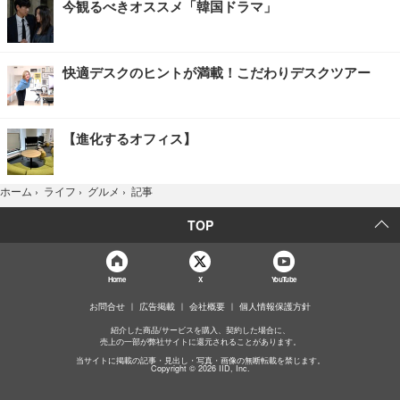
今観るべきオススメ「韓国ドラマ」
快適デスクのヒントが満載！こだわりデスクツアー
【進化するオフィス】
記事
ホーム
›
ライフ
›
グルメ
›
TOP
Home
X
YouTube
お問合せ
広告掲載
会社概要
個人情報保護方針
紹介した商品/サービスを購入、契約した場合に、
売上の一部が弊社サイトに還元されることがあります。
当サイトに掲載の記事・見出し・写真・画像の無断転載を禁じます。
Copyright © 2026 IID, Inc.