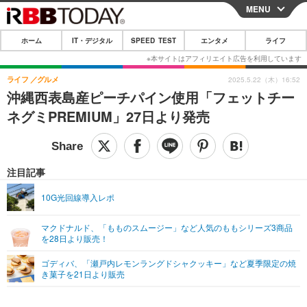
MENU
CLOSE
ホーム
IT・デジタル
SPEED TEST
エンタメ
ライフ
ホーム
IT・デジタル
ライフ
グルメ
2025.5.22（木）16:52
沖縄西表島産ピーチパイン使用「フェットチー
IT・デジタルTOP
スマートフォン
SPEED TEST
ネグミPREMIUM」27日より発売
ネタ
ガジェット・ツール
エンタメ
ショッピング
その他
エンタメTOP
映画・ドラマ
ライフ
注目記事
韓流・K-POP
韓国・芸能
ライフTOP
グルメ
リリース一覧
10G光回線導入レポ
音楽
スポーツ
ペット
ショッピング
プッシュ通知の停止方法
マクドナルド、「もものスムージー」など人気のももシリーズ3商品
を28日より販売！
グラビア
ブログ
その他
ゴディバ、「瀬戸内レモンラングドシャクッキー」など夏季限定の焼
ショッピング
その他
き菓子を21日より販売