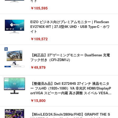
イト
￥105,595
EIZO ビジネス向けプレミアムモニター | FlexScan
EV2740X-WT | 27.0型4K UHD・USB Type-C・ホワ
イト
￥109,572
【純正品】27"ゲーミングモニター DualSense 充電
フック付き（CFI-ZDM1J）
￥49,979
【整備済み品】Dell E2724HS 27インチ 液晶モニタ
ー フルHD（1920×1080）VA 非光沢 HDMI/DisplayP
ort/VGA スピーカー内蔵 高さ調整 スイベル VESA対
応 ComfortView ビジネス向け
￥15,800
【MiniLED/24.5inch/280Hz/FHD】GRAPHT THE S