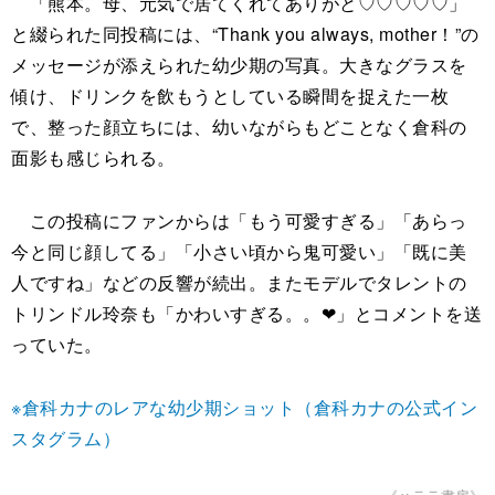
「熊本。母、元気で居てくれてありがと♡♡♡♡♡」
と綴られた同投稿には、“Thank you always, mother！”の
メッセージが添えられた幼少期の写真。大きなグラスを
傾け、ドリンクを飲もうとしている瞬間を捉えた一枚
で、整った顔立ちには、幼いながらもどことなく倉科の
面影も感じられる。
この投稿にファンからは「もう可愛すぎる」「あらっ
今と同じ顔してる」「小さい頃から鬼可愛い」「既に美
人ですね」などの反響が続出。またモデルでタレントの
トリンドル玲奈も「かわいすぎる。。❤︎」とコメントを送
っていた。
※倉科カナのレアな幼少期ショット（倉科カナの公式イン
スタグラム）