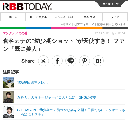
MENU
CLOSE
ホーム
IT・デジタル
SPEED TEST
エンタメ
ライフ
ホーム
IT・デジタル
エンタメ
その他
2025.5.12（月）12:34
倉科カナの“幼少期ショット”が天使すぎ！ ファ
IT・デジタルTOP
スマートフォン
SPEED TEST
ン「既に美人」
ネタ
ガジェット・ツール
エンタメ
ショッピング
その他
エンタメTOP
映画・ドラマ
ライフ
注目記事
韓流・K-POP
韓国・芸能
ライフTOP
グルメ
リリース一覧
10G光回線導入レポ
音楽
スポーツ
ペット
ショッピング
プッシュ通知の停止方法
倉科カナのマネージャーが美人と話題！SNSに登場
グラビア
ブログ
その他
G-DRAGON、幼少期の才能豊かな姿を公開！子供たちにメッセージも
ショッピング
その他
「両親にキスを」