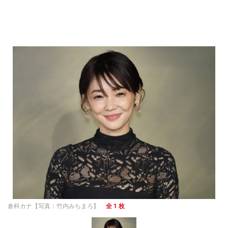
倉科カナ【写真：竹内みちまろ】
全 1 枚