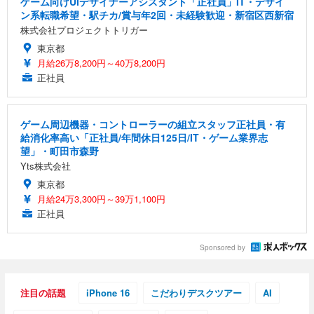
ゲーム向けUIデザイナーアシスタント「正社員」IT・デザイ
ン系転職希望・駅チカ/賞与年2回・未経験歓迎・新宿区西新宿
株式会社プロジェクトトリガー
東京都
月給26万8,200円～40万8,200円
正社員
ゲーム周辺機器・コントローラーの組立スタッフ正社員・有
給消化率高い「正社員/年間休日125日/IT・ゲーム業界志
望」・町田市森野
Yts株式会社
東京都
月給24万3,300円～39万1,100円
正社員
Sponsored by
注目の話題
iPhone 16
こだわりデスクツアー
AI