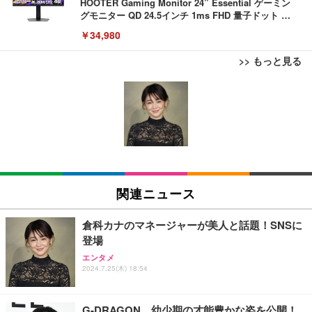
HOOTER Gaming Monitor 24” Essential ゲーミン
グモニター QD 24.5インチ 1ms FHD 量子ドット 残
像低減 (3年保証 | 輝点保証 | 日本メーカー)
￥34,980
>> もっと見る
TITAN GAMING 【メーカー保証1年】【850W GOL
USB から RJ45 延長ケーブルイーサネットエクステ
EIZO ビジネス向けプレミアムモニター | FlexScan
D電源搭載】 ゲーミングPC デスクトップパソコン
ンダー USB 延長 50 メートル距離 RJ45 Cat5e / 6 ケ
EV3240X-WT | 31.5型4K UHD・USB Type-C・ホワ
GeForce RTX 5060 Ryzen 7 5700X メモリ32GB NV
ーブル LAN アダプタオーバーリピータイーサネット
イト
Me SSD 2TB Windows 11 Home CX200M ブラック
￥222,000
￥847
￥105,595
TITAN GAMING 【メーカー保証1年】【850W GOL
RJ45 ケーブル コネクタ Cat6A Cat6 Cat5e RJ45 イ
EIZO ビジネス向けプレミアムモニター | FlexScan
D電源搭載】 ゲーミングPC デスクトップパソコン
ーサネット カプラー メス - メス ケーブル エクステ
EV2740X-WT | 27.0型4K UHD・USB Type-C・ホワ
関連ニュース
GeForce RTX 5060 Ryzen 7 5700X メモリ32GB NV
ンダー アダプター
イト
Me SSD 2TB Windows 11 Home CX200M ホワイト
￥222,000
￥487
￥109,572
倉科カナのマネージャーが美人と話題！SNSに
登場
【整備済み品】Lenovo ThinkCentre M75s Gen2 Ry
【Amazon.co.jp 限定】SoftBank 光 お申し込みエ
【純正品】27"ゲーミングモニター DualSense 充電
エンタメ
zen 5 PRO 3400G メモリ16GB SSD256GB Window
ントリーパッケージ 使い放題 超高速インターネット
2024.7.25(木) 18:54
フック付き（CFI-ZDM1J）
s11 Pro MS Office 2021 Type-C Wi-Fi Bluetooth D
【フレッツ光・コラボ光なら工事不要】
VD搭載 デスクトップPC
￥49,979
￥37,760
￥350
G-DRAGON、幼少期の才能豊かな姿を公開！