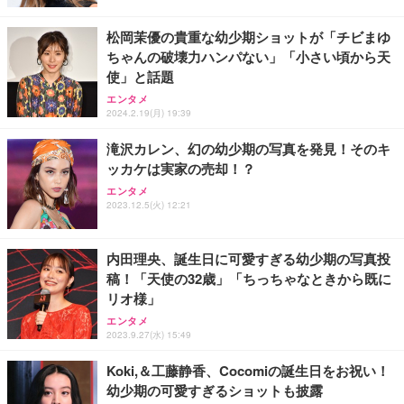
松岡茉優の貴重な幼少期ショットが「チビまゆ
ちゃんの破壊力ハンパない」「小さい頃から天
使」と話題
エンタメ
2024.2.19(月) 19:39
滝沢カレン、幻の幼少期の写真を発見！そのキ
ッカケは実家の売却！？
エンタメ
2023.12.5(火) 12:21
内田理央、誕生日に可愛すぎる幼少期の写真投
稿！「天使の32歳」「ちっちゃなときから既に
リオ様」
エンタメ
2023.9.27(水) 15:49
Koki,＆工藤静香、Cocomiの誕生日をお祝い！
幼少期の可愛すぎるショットも披露