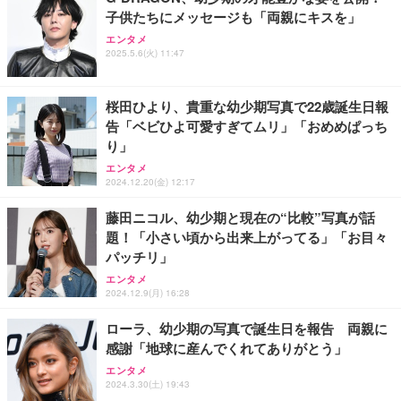
子供たちにメッセージも「両親にキスを」
【整備済み品】 ゲーミングPC デスクトップ タワー
エレコム WiFi ルーター 無線LAN Wi-Fi7 11BE 2882
【整備済み品】Dell E2724HS 27インチ 液晶モニタ
エンタメ
型 UNITCOM biz-h 10世代 Core i7-10700 - RTX 406
+688Mbps IPv6(IPoE)対応 エコパッケージ WRC-W
ー フルHD（1920×1080）VA 非光沢 HDMI/DisplayP
2025.5.6(火) 11:47
0 8G - 32GBメモリ - 大容量 SSD1.0TB - Windows
701-B
ort/VGA スピーカー内蔵 高さ調整 スイベル VESA対
11 - ゲームPC - プロ仕様 マウスコンピュータ
応 ComfortView ビジネス向け
￥169,800
￥7,980
￥15,800
桜田ひより、貴重な幼少期写真で22歳誕生日報
告「ベビひよ可愛すぎてムリ」「おめめぱっち
【整備済み品】Dell OptiPlex SFF Plus 7010 デスク
【MiniLED/24.5inch/280Hz/FHD】GRAPHT THE S
バッファロー Wi-Fi 6 ルーター 2401+573Mbps WS
り」
トップPC Core i5-13500 DDR4 メモリ32GB SSD51
HOOTER Gaming Monitor 24” Essential ゲーミン
R-3000AX4P/NBK (× 2)
2GB+HDD1TB MS Office 2021 DisplayPort/HDMI U
グモニター QD 24.5インチ 1ms FHD 量子ドット 残
エンタメ
SB3.2 有線LAN 省スペース ビジネスPC/Wi-Fi USB
像低減 (3年保証 | 輝点保証 | 日本メーカー)
￥23,960
2024.12.20(金) 12:17
￥114,800
￥34,980
アダプター付
藤田ニコル、幼少期と現在の“比較”写真が話
題！「小さい頃から出来上がってる」「お目々
パッチリ」
エンタメ
2024.12.9(月) 16:28
ローラ、幼少期の写真で誕生日を報告 両親に
感謝「地球に産んでくれてありがとう」
エンタメ
2024.3.30(土) 19:43