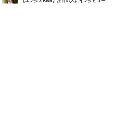
【エンタメRBB】注目の人にインタビュー
【坂道グループニュース】ーエンタメRBBー
今観るべきオススメ「韓国ドラマ」
快適デスクのヒントが満載！こだわりデスクツアー
【進化するオフィス】
記事
ホーム
›
エンタメ
›
その他
›
TOP