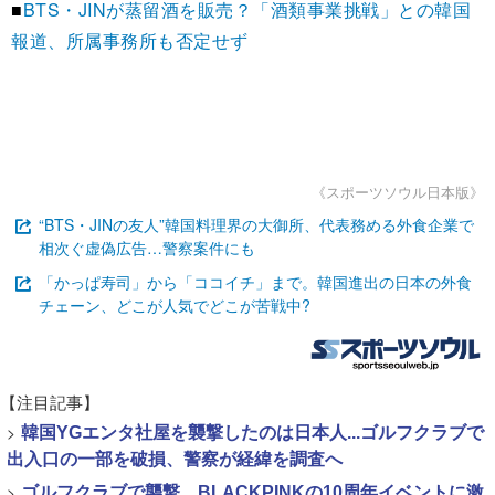
■
BTS・JINが蒸留酒を販売？「酒類事業挑戦」との韓国
報道、所属事務所も否定せず
《スポーツソウル日本版》
“BTS・JINの友人”韓国料理界の大御所、代表務める外食企業で
相次ぐ虚偽広告…警察案件にも
「かっぱ寿司」から「ココイチ」まで。韓国進出の日本の外食
チェーン、どこが人気でどこが苦戦中?
【注目記事】
>
韓国YGエンタ社屋を襲撃したのは日本人...ゴルフクラブで
出入口の一部を破損、警察が経緯を調査へ
>
ゴルフクラブで襲撃、BLACKPINKの10周年イベントに激