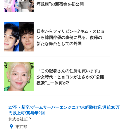
レスト 3Dヘッドレスト ハンガー付き 高反発クッシ
応 ComfortView ビジネス向け
￥7,680
￥15,800
￥3,670
ョン PCチェア 通気性メッシュ ゲーミング/勉強/事
務用 おしゃれ パソコンチェア (ホワイト)
ANDWINT オフィスチェア デスクチェア 肘なし メ
【MiniLED/24.5inch/280Hz/FHD】GRAPHT THE S
アイリスオーヤマ ペットシーツ 超厚型 お徳用 レギ
ッシュ 通気性 ランバーサポート付き 腰サポート ガ
HOOTER Gaming Monitor 24” Essential ゲーミン
ュラー 200枚入【Amazon.co.jp限定】
ス圧無段階昇降 360度回転 キャスター付き コンパク
グモニター QD 24.5インチ 1ms FHD 量子ドット 残
ト 幅52×奥行58.5×高さ84～96cm テレワーク 在宅
像低減 (3年保証 | 輝点保証 | 日本メーカー)
￥3,731
￥4,139
￥34,980
勤務 ブラック
27卒・新卒/ゲームサーバーエンジニア/未経験歓迎/月給30万
円以上可/賞与年2回
株式会社LOP
東京都