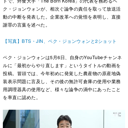
トで、外食大手「The Born Korea」の代表を務めるペ
ク・ジョンウォンが、相次ぐ論争の責任を取って放送活
動の中断を発表した。企業改革への覚悟を表明し、直接
謝罪の言葉を述べた。
【写真】BTS・JIN、ペク・ジョンウォンと2ショット
ペク・ジョンウォンは5月6日、自身のYouTubeチャンネ
ルに「最初からやり直します」というタイトルの動画を
投稿。冒頭では、今年初めに発覚した農産物の原産地偽
装表示問題に言及し、その後の無許可倉庫の使用や業務
用調理器具の使用など、様々な論争の渦中にあったこと
を率直に認めた。