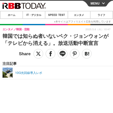
MENU
CLOSE
ホーム
IT・デジタル
SPEED TEST
エンタメ
ライフ
ホーム
IT・デジタル
エンタメ
韓国・芸能
2025.5.6（火）10:47
韓国では知らぬ者いないペク・ジョンウォンが
IT・デジタルTOP
スマートフォン
SPEED TEST
「テレビから消える」。放送活動中断宣言
ネタ
ガジェット・ツール
エンタメ
ショッピング
その他
エンタメTOP
映画・ドラマ
ライフ
注目記事
韓流・K-POP
韓国・芸能
ライフTOP
グルメ
リリース一覧
10G光回線導入レポ
音楽
スポーツ
ペット
ショッピング
プッシュ通知の停止方法
グラビア
ブログ
その他
ショッピング
その他