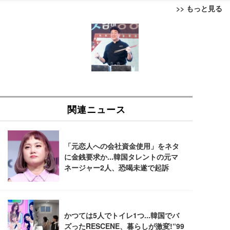
>> もっと見る
[EdoErgo] オフィスチェア 椅子 テレワーク 疲れな
EIZO ビジネス向けプレミアムモニター | FlexScan
Amazonベーシック ペットシーツ 薄型 レギュラー 1
い 跳ね上げ式アームレスト コンパクト 約105度ロッ
EV3240X-WT | 31.5型4K UHD・USB Type-C・ホワ
回使い捨て 無香料 ホワイト 300枚
キング pc 事務椅子 360度回転 座面昇降 強化ナイロ
イト
ン樹脂ベース 通気性メッシュ 在宅ワーク H-WY01
￥3,373
￥5,699
￥105,595
(黒網+黒枠+黒足)
EIZO ビジネス向けプレミアムモニター | FlexScan
SIHOO B100 オフィスチェア／デスクチェア メッシ
Amazonベーシック ペットシーツ 厚型 ワイド 42枚
EV2740X-WT | 27.0型4K UHD・USB Type-C・ホワ
ュチェア 人間工学 疲れない ブラック
x2袋(84枚) ホワイト(吸収面:ライトブルー)
イト
￥27,999
￥3,234
￥109,572
Sezlife オフィスチェア デスクチェア 疲れない テレ
【純正品】27"ゲーミングモニター DualSense 充電
ネオ・ルーライフ ネオ・オムツ L 中型犬用 26枚入
ワーク チェア 強化バックレスト 30度ロッキング機
フック付き（CFI-ZDM1J）
り 単品
能 人間工学 椅子 腰サポート 90度跳ね上げ式アーム
レスト 3Dヘッドレスト ハンガー付き 高反発クッシ
￥49,979
￥1,800
￥7,680
ョン PCチェア 通気性メッシュ ゲーミング/勉強/事
務用 おしゃれ パソコンチェア (ブラック)
Sezlife オフィスチェア デスクチェア 疲れない テレ
【整備済み品】Dell E2724HS 27インチ 液晶モニタ
Smart Basic(スマートベーシック) 【Amazon.co.jp
ワーク チェア 強化バックレスト 30度ロッキング機
ー フルHD（1920×1080）VA 非光沢 HDMI/DisplayP
限定】 Smart Basic アイリスオーヤマ ペットシーツ
能 人間工学 椅子 腰サポート 90度跳ね上げ式アーム
ort/VGA スピーカー内蔵 高さ調整 スイベル VESA対
超厚型 お徳用 ワイド 100枚入 (x 1) (ケース販売)