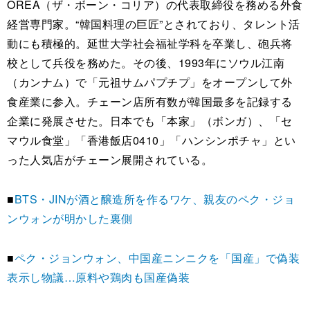
OREA（ザ・ボーン・コリア）の代表取締役を務める外食
経営専門家。“韓国料理の巨匠”とされており、タレント活
動にも積極的。延世大学社会福祉学科を卒業し、砲兵将
校として兵役を務めた。その後、1993年にソウル江南
（カンナム）で「元祖サムパプチプ」をオープンして外
食産業に参入。チェーン店所有数が韓国最多を記録する
企業に発展させた。日本でも「本家」（ボンガ）、「セ
マウル食堂」「香港飯店0410」「ハンシンポチャ」とい
った人気店がチェーン展開されている。
■
BTS・JINが酒と醸造所を作るワケ、親友のペク・ジョ
ンウォンが明かした裏側
■
ペク・ジョンウォン、中国産ニンニクを「国産」で偽装
表示し物議…原料や鶏肉も国産偽装