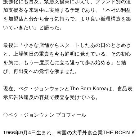
援強化にも言及。緊急支援策に加えて、ブランド別の追
加支援案を来週中に実施する予定であり、「本社の利益
を加盟店と分かち合う気持ちで、より良い循環構造を築
いていきたい」と語った。
最後に「小さな店舗からスタートしたあの日のときめき
と、上場初日の重責を今も鮮明に覚えている。その初心
を胸に、もう一度原点に立ち返って歩み始める」と結
び、再出発への覚悟を滲ませた。
現在、ペク・ジョンウォンとThe Born Koreaは、食品表
示広告法違反の容疑で捜査を受けている。
◇ペク・ジョンウォン プロフィール
1966年9月4日生まれ。韓国の大手外食企業THE BORN K