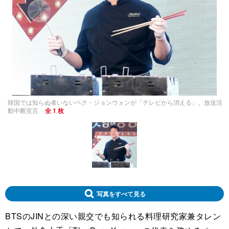
韓国では知らぬ者いないペク・ジョンウォンが「テレビから消える」。放送活
動中断宣言
全 1 枚
写真をすべて見る
BTSのJINとの深い親交でも知られる料理研究家兼タレン