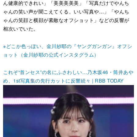
ん健康的できれい」「美美美美美」「写真だけでやんち
ゃんの笑い声が聞こえてくる、いい写真や…」「やんち
ゃんの笑顔と横顔が素敵なオフショット」などの反響が
相次いでいた。
※どこか色っぽい、金川紗耶の『ヤングガンガン』オフシ
ョット（金川紗耶の公式インスタグラム）
これぞ“首ンセス”の名にふさわしい…乃木坂46・筒井あや
め、1st写真集の先行カットに反響続々 | RBB TODAY