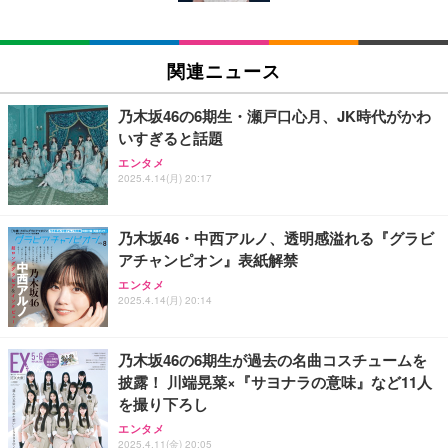
K 4画面対応
モバイルバッテリー 大容量 30000mAh 【22.5W/20
【法人向け・5年安定ビジネスに最適】GMKtec ミニ
外付けHDD 2TB ポータブルハードディスク USB3.0/
W急速充電 4本ケーブル内蔵】 209g超軽量 小型 バ
PC Ryzen 7 7730U搭載 M5 Ultra【32GB DDR4 1TB
2.0対応 超薄型
関連ニュース
ッテリー 5台同時充電 Type-C出力 スマホ 充電器 LC
SSD】8コア16スレッド 最大4.5GHz Win11 Pro 小
D残量表示 LEDライト付き ストラップ付き 持ち運び
型PC 2.5G有線LAN Wi-Fi 6E BT5.2 8K3画面同時出
￥3,999
￥2,469
￥86,999
携帯充電器 停電対策 アウトドア/旅行/出張/防災/緊
力 HDMI2.0/DP1.4/USB-C M.2 SSD 16TB拡張対応
乃木坂46の6期生・瀬戸口心月、JK時代がかわ
急用 iOS/Android各種他対応 機内持込可 (高級白い)
コンパクト 静音ミニPC ゲーミングPC
いすぎると話題
2TB/4TB 外付けハードディスク 外付け HDD テレビ
エレコム 充電器 Type-C USB-C 20W USB PD対応 1
【ミニpc 最新第12世代 N95 省電力 N97より高速】B
エンタメ
録画対応 超高速データ転送 2.5 インチ USB3.0 対応
ポート PSE認証品 GaN採用 折りたたみ式プラグ ホ
MAX ミニpc mini pc N95 4C/4T 15W 最大3.4GHz 1
2025.4.14(月) 20:17
Mac/PC/PS4/XBox 利用可能 スリム設計 携帯に便利
ワイト 【 iPhone16 15 等対応】 EC-AC6820WH
2GB LPDDR5+512GB SSD 小型PC 8TB拡張M.2_N
VMe/SATA HDMI2.1/2画面出力 4K@60Hz 小型パソ
￥5,999
￥790
￥39,999
コン 高速2.4G/5GWi-Fi BT5.0 ギガビットLAN 静音
乃木坂46・中西アルノ、透明感溢れる『グラビ
ミニパソコン B4Plus
アチャンピオン』表紙解禁
【Amazon.co.jp限定】【2年保証】外付けHDD 3.5
エレコム 充電器 40W 2ポート Type-C USB PD対応
GMKtec ミニPC G11初登場 AMD Ryzen Embedde
エンタメ
インチ 外付けハードディスク 静音 PC/Win/Mac/テ
PPS対応 GaN II採用 折りたたみ式プラグ ホワイト
d R2514搭載 16GB DDR4＋256GB SSD動作より安
2025.4.14(月) 20:14
レビ録画/デスクトップ/ラップトップ適用 (1)容量:50
EC-AC10640WH
定 最大3.7GHz｜4K×3画面出力・2.5GLAN HDMI 2.
0GB)
1/Type-C・Win11 Pro Mini PC USB3.2×4 企業・学
￥5,999
￥1,790
￥61,248
習向け 超小型 高性能 (16GB+256GB)
乃木坂46の6期生が過去の名曲コスチュームを
披露！ 川端晃菜×『サヨナラの意味』など11人
【Amazon.co.jp限定】【2年保証】外付けHDD 3.5
エレコム 65W 充電器 Type-C コンセント 急速 PD対
【整備済み品】富士通 ESPRIMO Q558 ミニPC i5第
を撮り下ろし
インチ 外付けハードディスク 静音 PC/Win/Mac/テ
応 スイング式プラグ採用 PSE技術基準適合 ブラッ
9世代 16GB SSD256GB Win11 Office2021 WiFi
レビ録画/デスクトップ/ラップトップ適用 (3)容量:2T
ク EC-AC12465BK
エンタメ
B)
￥33,980
2025.4.11(金) 20:05