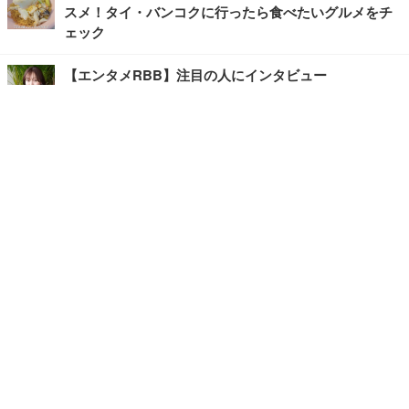
スメ！タイ・バンコクに行ったら食べたいグルメをチ
ェック
【エンタメRBB】注目の人にインタビュー
【坂道グループニュース】ーエンタメRBBー
今観るべきオススメ「韓国ドラマ」
快適デスクのヒントが満載！こだわりデスクツアー
【進化するオフィス】
記事
ホーム
›
エンタメ
›
その他
›