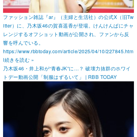
ファッション雑誌『ar』（主婦と生活社）の公式X（旧Tw
itter）に、乃木坂46の賀喜遥香が登場。けんけんぱにチャ
レンジするオフショット動画が公開され、ファンから反
響を呼んでいる。
https://www.rbbtoday.com/article/2025/04/10/227845.htm
l
続きを読む »
乃木坂46・井上和が“青春JK”に…？ 破壊力抜群のホワイ
トデー動画公開「制服はずるいて」 | RBB TODAY