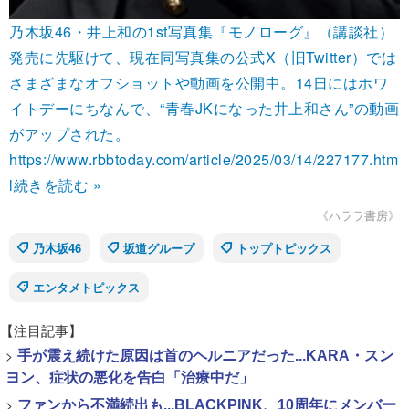
乃木坂46・井上和の1st写真集『モノローグ』（講談社）
発売に先駆けて、現在同写真集の公式X（旧Twitter）では
さまざまなオフショットや動画を公開中。14日にはホワ
イトデーにちなんで、“青春JKになった井上和さん”の動画
がアップされた。
https://www.rbbtoday.com/article/2025/03/14/227177.htm
l
続きを読む »
《ハララ書房》
乃木坂46
坂道グループ
トップトピックス
エンタメトピックス
【注目記事】
>
手が震え続けた原因は首のヘルニアだった...KARA・スン
ヨン、症状の悪化を告白「治療中だ」
>
ファンから不満続出も...BLACKPINK、10周年にメンバー