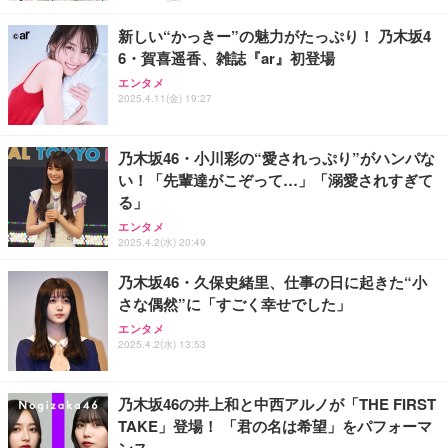
￥12,999
￥2,190
新しい“かっきー”の魅力がたっぷり！ 乃木坂4
6・賀喜遥香、雑誌『ar』初登場
エンタメ
2025.4.11(金) 19:27
乃木坂46・小川彩の“愛されっぷり”がハンパな
い！「先輩達がこぞって…」「溺愛されすぎて
る」
エンタメ
2025.4.2(水) 20:49
乃木坂46・久保史緒里、仕事の日に起きた“小
さな偶然”に「すごく幸せでした」
エンタメ
2025.4.2(水) 13:53
乃木坂46の井上和と中西アルノが「THE FIRST
TAKE」登場！ 「君の名は希望」をパフォーマ
ンス