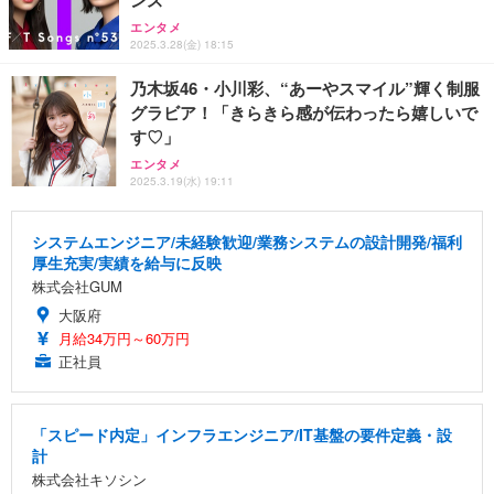
エンタメ
2025.3.28(金) 18:15
乃木坂46・小川彩、“あーやスマイル”輝く制服
グラビア！「きらきら感が伝わったら嬉しいで
す♡」
エンタメ
2025.3.19(水) 19:11
システムエンジニア/未経験歓迎/業務システムの設計開発/福利
厚生充実/実績を給与に反映
株式会社GUM
大阪府
月給34万円～60万円
正社員
「スピード内定」インフラエンジニア/IT基盤の要件定義・設
計
株式会社キソシン