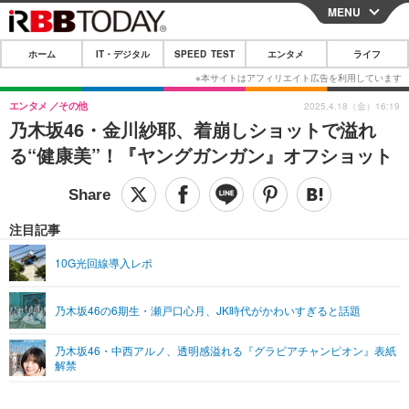
MENU
CLOSE
ホーム
IT・デジタル
SPEED TEST
エンタメ
ライフ
ホーム
IT・デジタル
エンタメ
その他
2025.4.18（金）16:19
乃木坂46・金川紗耶、着崩しショットで溢れ
IT・デジタルTOP
スマートフォン
SPEED TEST
る“健康美”！『ヤングガンガン』オフショット
ネタ
ガジェット・ツール
エンタメ
ショッピング
その他
エンタメTOP
映画・ドラマ
ライフ
注目記事
韓流・K-POP
韓国・芸能
ライフTOP
グルメ
リリース一覧
10G光回線導入レポ
音楽
スポーツ
ペット
ショッピング
プッシュ通知の停止方法
乃木坂46の6期生・瀬戸口心月、JK時代がかわいすぎると話題
グラビア
ブログ
その他
乃木坂46・中西アルノ、透明感溢れる『グラビアチャンピオン』表紙
ショッピング
その他
解禁