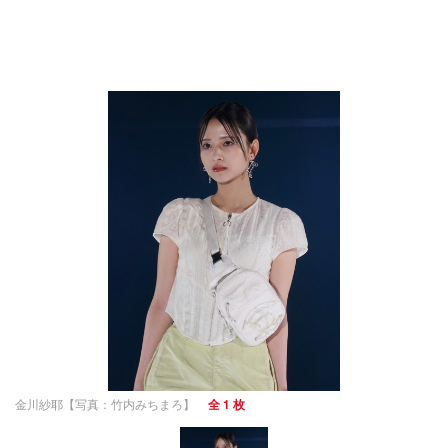
金川紗耶【写真：竹内みちまろ】
全 1 枚