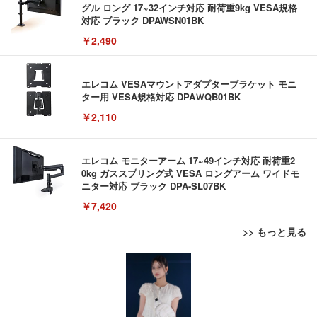
グル ロング 17~32インチ対応 耐荷重9kg VESA規格
対応 ブラック DPAWSN01BK
￥2,490
エレコム VESAマウントアダプターブラケット モニ
ター用 VESA規格対応 DPAＷQB01BK
￥2,110
エレコム モニターアーム 17~49インチ対応 耐荷重2
0kg ガススプリング式 VESA ロングアーム ワイドモ
ニター対応 ブラック DPA-SL07BK
￥7,420
>> もっと見る
エレコム 充電器 Type-C USB-C 20W USB PD対応
【ミニPC 最強 ゲーミング PC】GMKtec NucBox K
外付けHDD 3TB ポータブルハードディスク USB3.0/
ケーブル一体型 1.5m PSE認証品 GaN採用 折りたた
8 PlusミニPCゲーミング AMD R7 8845HS搭載 【R
2.0対応 超薄型
み式プラグ しろちゃん 【 iPhone16 15 等対応】 E
9 7940HS/8745HS/H255より上位】Radeon 780M | 1
C-AC6920WF
28GB DDR5拡張可能 32GB DDR5+1TB SSD |Oculi
￥3,999
￥1,090
￥122,848
nk・USB4.0×2 | Win11 Pro 5.1GHz | Win11 Pro | 8