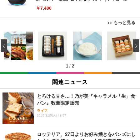
￥7,480
>> もっと見る
[EdoErgo] オフィスチェア 椅子 テレワーク 疲れな
EIZO ビジネス向けプレミアムモニター | FlexScan
Amazonベーシック ペットシーツ 薄型 レギュラー 1
い 跳ね上げ式アームレスト コンパクト 約105度ロッ
EV3240X-WT | 31.5型4K UHD・USB Type-C・ホワ
‹
回使い捨て 無香料 ホワイト 300枚
キング pc 事務椅子 360度回転 座面昇降 強化ナイロ
イト
ン樹脂ベース 通気性メッシュ 在宅ワーク H-WY01
￥3,373
￥5,699
￥105,595
(黒網+黒枠+黒足)
1
/
2
EIZO ビジネス向けプレミアムモニター | FlexScan
SIHOO B100 オフィスチェア／デスクチェア メッシ
Amazonベーシック ペットシーツ 厚型 ワイド 42枚
EV2740X-WT | 27.0型4K UHD・USB Type-C・ホワ
ュチェア 人間工学 疲れない ブラック
x2袋(84枚) ホワイト(吸収面:ライトブルー)
関連ニュース
イト
￥27,999
￥3,234
￥109,572
とろける甘さ…！乃が美『キャラメル「生」食
パン』数量限定販売
Sezlife オフィスチェア デスクチェア 疲れない テレ
【純正品】27"ゲーミングモニター DualSense 充電
ネオ・ルーライフ ネオ・オムツ L 中型犬用 26枚入
ライフ
ワーク チェア 強化バックレスト 30度ロッキング機
2025.3.25(火) 18:57
フック付き（CFI-ZDM1J）
り 単品
能 人間工学 椅子 腰サポート 90度跳ね上げ式アーム
レスト 3Dヘッドレスト ハンガー付き 高反発クッシ
￥49,979
￥1,800
￥7,680
ョン PCチェア 通気性メッシュ ゲーミング/勉強/事
ロッテリア、27日よりお好み焼きをバンズにし
務用 おしゃれ パソコンチェア (ブラック)