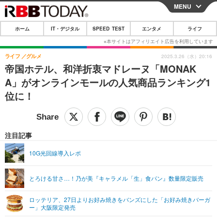
MENU
CLOSE
ホーム
IT・デジタル
SPEED TEST
エンタメ
ライフ
ホーム
IT・デジタル
ライフ
グルメ
2025.3.26（水）20:16
帝国ホテル、和洋折衷マドレーヌ「MONAK
IT・デジタルTOP
スマートフォン
SPEED TEST
A」がオンラインモールの人気商品ランキング1
ネタ
ガジェット・ツール
位に！
エンタメ
ショッピング
その他
エンタメTOP
映画・ドラマ
ライフ
韓流・K-POP
韓国・芸能
注目記事
ライフTOP
グルメ
リリース一覧
音楽
スポーツ
10G光回線導入レポ
ペット
ショッピング
プッシュ通知の停止方法
グラビア
ブログ
その他
とろける甘さ…！乃が美『キャラメル「生」食パン』数量限定販売
ショッピング
その他
ロッテリア、27日よりお好み焼きをバンズにした「お好み焼きバーガ
ー」大阪限定発売