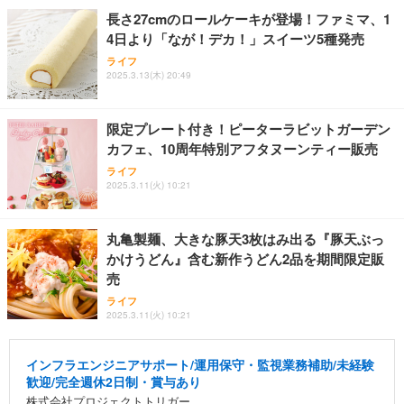
長さ27cmのロールケーキが登場！ファミマ、1
4日より「なが！デカ！」スイーツ5種発売
ライフ
2025.3.13(木) 20:49
限定プレート付き！ピーターラビットガーデン
カフェ、10周年特別アフタヌーンティー販売
ライフ
2025.3.11(火) 10:21
丸亀製麺、大きな豚天3枚はみ出る『豚天ぶっ
かけうどん』含む新作うどん2品を期間限定販
売
ライフ
2025.3.11(火) 10:21
インフラエンジニアサポート/運用保守・監視業務補助/未経験
歓迎/完全週休2日制・賞与あり
株式会社プロジェクトトリガー