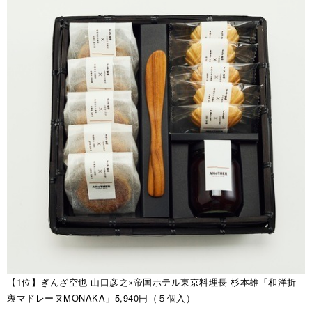
【1位】ぎんざ空也 山口彦之×帝国ホテル東京料理長 杉本雄「和洋折
衷マドレーヌMONAKA」5,940円（５個入）