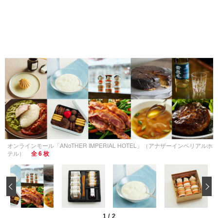
オンラインモール「ANoTHER IMPERIAL HOTEL」（アナザーインペリアルホ
テル）
全 6 枚
‹
1
/
2