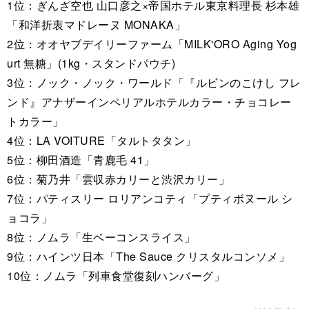
1位：ぎんざ空也 山口彦之×帝国ホテル東京料理長 杉本雄
「和洋折衷マドレーヌ MONAKA」
2位：オオヤブデイリーファーム「MILK'ORO Aging Yog
urt 無糖」(1kg・スタンドパウチ)
3位：ノック・ノック・ワールド「『ルビンのこけし フレ
ンド』アナザーインペリアルホテルカラー・チョコレー
トカラー」
4位：LA VOITURE「タルトタタン」
5位：柳田酒造「青鹿毛 41」
6位：菊乃井「雲収赤カリーと渋沢カリー」
7位：パティスリー ロリアンコティ「プティボヌール シ
ョコラ」
8位：ノムラ「生ベーコンスライス」
9位：ハインツ日本「The Sauce クリスタルコンソメ」
10位：ノムラ「列車食堂復刻ハンバーグ」