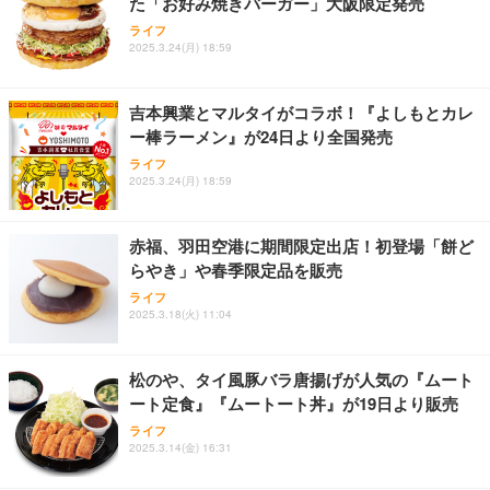
た「お好み焼きバーガー」大阪限定発売
Sezlife オフィスチェア デスクチェア 疲れない テレ
【整備済み品】Dell E2724HS 27インチ 液晶モニタ
Smart Basic(スマートベーシック) 【Amazon.co.jp
ライフ
ワーク チェア 強化バックレスト 30度ロッキング機
ー フルHD（1920×1080）VA 非光沢 HDMI/DisplayP
限定】 Smart Basic アイリスオーヤマ ペットシーツ
2025.3.24(月) 18:59
能 人間工学 椅子 腰サポート 90度跳ね上げ式アーム
ort/VGA スピーカー内蔵 高さ調整 スイベル VESA対
超厚型 お徳用 ワイド 100枚入 (x 1) (ケース販売)
レスト 3Dヘッドレスト ハンガー付き 高反発クッシ
応 ComfortView ビジネス向け
￥7,680
￥15,800
￥3,670
ョン PCチェア 通気性メッシュ ゲーミング/勉強/事
吉本興業とマルタイがコラボ！『よしもとカレ
務用 おしゃれ パソコンチェア (ホワイト)
ー棒ラーメン』が24日より全国発売
ANDWINT オフィスチェア デスクチェア 肘なし メ
【MiniLED/24.5inch/280Hz/FHD】GRAPHT THE S
アイリスオーヤマ ペットシーツ 超厚型 お徳用 レギ
ッシュ 通気性 ランバーサポート付き 腰サポート ガ
HOOTER Gaming Monitor 24” Essential ゲーミン
ライフ
ュラー 200枚入【Amazon.co.jp限定】
ス圧無段階昇降 360度回転 キャスター付き コンパク
グモニター QD 24.5インチ 1ms FHD 量子ドット 残
2025.3.24(月) 18:59
ト 幅52×奥行58.5×高さ84～96cm テレワーク 在宅
像低減 (3年保証 | 輝点保証 | 日本メーカー)
￥3,731
￥4,139
￥34,980
勤務 ブラック
赤福、羽田空港に期間限定出店！初登場「餅ど
らやき」や春季限定品を販売
ライフ
2025.3.18(火) 11:04
松のや、タイ風豚バラ唐揚げが人気の『ムート
ート定食』『ムートート丼』が19日より販売
ライフ
2025.3.14(金) 16:31