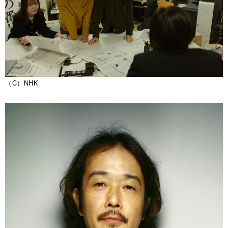
（C）NHK