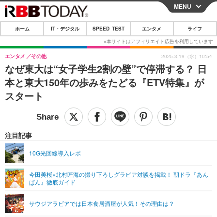
MENU
CLOSE
ホーム
IT・デジタル
SPEED TEST
エンタメ
ライフ
ホーム
IT・デジタル
エンタメ
その他
2025.3.19（水）10:54
なぜ東大は“女子学生2割の壁”で停滞する？ 日
IT・デジタルTOP
スマートフォン
SPEED TEST
本と東大150年の歩みをたどる『ETV特集』が
ネタ
ガジェット・ツール
スタート
エンタメ
ショッピング
その他
エンタメTOP
映画・ドラマ
ライフ
韓流・K-POP
韓国・芸能
注目記事
ライフTOP
グルメ
リリース一覧
音楽
スポーツ
10G光回線導入レポ
ペット
ショッピング
プッシュ通知の停止方法
グラビア
ブログ
その他
今田美桜×北村匠海の撮り下ろしグラビア対談を掲載！ 朝ドラ『あん
ぱん』徹底ガイド
ショッピング
その他
サウジアラビアでは日本食居酒屋が人気！その理由は？