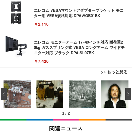
エレコム VESAマウントアダプターブラケット モニ
ター用 VESA規格対応 DPAＷQB01BK
￥2,110
エレコム モニターアーム 17~49インチ対応 耐荷重2
0kg ガススプリング式 VESA ロングアーム ワイドモ
ニター対応 ブラック DPA-SL07BK
￥7,420
>> もっと見る
【ミニPC 最強 ゲーミング PC】GMKtec NucBox K
EIZO ビジネス向けプレミアムモニター | FlexScan
Bluetoothイヤホン ワイヤレスイヤホン IPX7防水
8 PlusミニPCゲーミング AMD R7 8845HS搭載 【R
EV3240X-WT | 31.5型4K UHD・USB Type-C・ホワ
最大60時間再生 2026年最新Bluetooth6.0ブルートゥ
‹
9 7940HS/8745HS/H255より上位】Radeon 780M | 1
イト
ースイヤホン 全音域HIFI音質低遅延接続瞬時 片耳/
28GB DDR5拡張可能 32GB DDR5+1TB SSD |Oculi
両耳 WEB会議/運動/ゲーム/通学通勤/スポーツ/音楽
￥122,848
￥105,595
￥999
nk・USB4.0×2 | Win11 Pro 5.1GHz | Win11 Pro | 8
用iPhone/Android対応 (002 black)
K 4画面対応
1
/
2
【法人向け・5年安定ビジネスに最適】GMKtec ミニ
EIZO ビジネス向けプレミアムモニター | FlexScan
Grithope イヤホン タイプC【2026新モデル 耐久
PC Ryzen 7 7730U搭載 M5 Ultra【32GB DDR4 1TB
EV2740X-WT | 27.0型4K UHD・USB Type-C・ホワ
性】 有線イヤホン マイク付き HiFi音質 ノイズ低減
関連ニュース
SSD】8コア16スレッド 最大4.5GHz Win11 Pro 小
イト
重低音 遅延なし