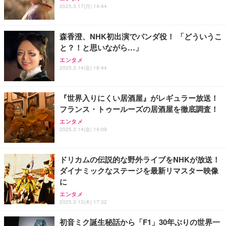
2025.3.17(月) 14:44
森香澄、NHK初出演でパンダ役！ 「どういうこ
と？！と思いながら…」
エンタメ
2025.3.14(金) 18:44
『世界入りにくい居酒屋』がレギュラー放送！
フランス・トゥールーズの居酒屋を徹底調査！
エンタメ
2025.3.14(金) 14:09
ドリカムの伝説的な野外ライブをNHKが放送！
ダイナミックなステージを最新リマスター映像
に
エンタメ
2025.3.13(木) 17:32
初音ミク誕生秘話から「F1」30年ぶりの世界一