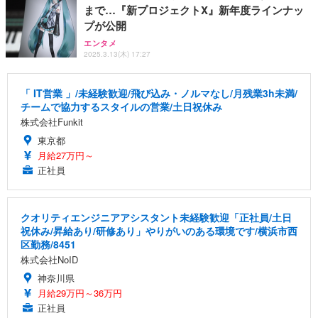
まで…『新プロジェクトX』新年度ラインナッ
プが公開
エンタメ
2025.3.13(木) 17:27
「 IT営業 」/未経験歓迎/飛び込み・ノルマなし/月残業3h未満/
チームで協力するスタイルの営業/土日祝休み
株式会社Funkit
東京都
月給27万円～
正社員
クオリティエンジニアアシスタント未経験歓迎「正社員/土日
祝休み/昇給あり/研修あり」やりがいのある環境です/横浜市西
区勤務/8451
株式会社NoID
神奈川県
月給29万円～36万円
正社員