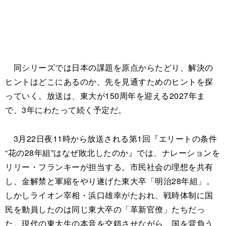
同シリーズでは日本の課題を原点からたどり、解決の
ヒントはどこにあるのか、先を見通すためのヒントを探
っていく。放送は、東大が150周年を迎える2027年ま
で、3年にわたって続く予定だ。
3月22日夜11時から放送される第1回『エリートの条件
“花の28年組”はなぜ敗北したのか』では、ナレーションを
リリー・フランキーが担当する。市民社会の理想を共有
し、金解禁と軍縮をやり遂げた東大卒「明治28年組」。
しかしライオン宰相・浜口雄幸がたおれ、戦時体制に国
民を動員したのは同じ東大卒の「革新官僚」たちだっ
た。現代の東大生の本音を交錯させながら、国を背負う