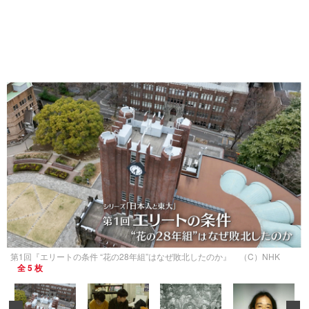
第1回『エリートの条件 “花の28年組”はなぜ敗北したのか』 （C）NHK
全 5 枚