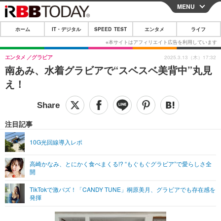
MENU
CLOSE
ホーム
IT・デジタル
SPEED TEST
エンタメ
ライフ
ホーム
IT・デジタル
エンタメ
グラビア
2025.3.13（木）17:32
南あみ、水着グラビアで“スベスベ美背中”丸見
IT・デジタルTOP
スマートフォン
SPEED TEST
え！
ネタ
ガジェット・ツール
エンタメ
ショッピング
その他
エンタメTOP
映画・ドラマ
ライフ
注目記事
韓流・K-POP
韓国・芸能
ライフTOP
グルメ
リリース一覧
10G光回線導入レポ
音楽
スポーツ
ペット
ショッピング
プッシュ通知の停止方法
高崎かなみ、とにかく食べまくる!? “もぐもぐグラビア”で愛らしさ全
開
グラビア
ブログ
その他
TikTokで激バズ！「CANDY TUNE」桐原美月、グラビアでも存在感を
ショッピング
その他
発揮