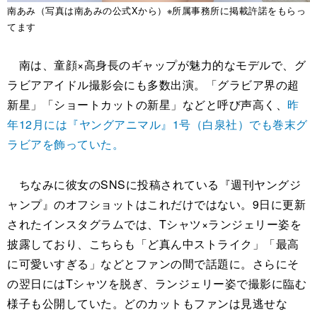
南あみ（写真は南あみの公式Xから）※所属事務所に掲載許諾をもらっ
てます
南は、童顔×高身長のギャップが魅力的なモデルで、グ
ラビアアイドル撮影会にも多数出演​。「グラビア界の超
新星」「ショートカットの新星」などと呼び声高く、
昨
年12月には『ヤングアニマル』1号（白泉社）でも巻末グ
ラビアを飾っていた。
ちなみに彼女のSNSに投稿されている『週刊ヤングジ
ャンプ』のオフショットはこれだけではない。9日に更新
されたインスタグラムでは、Tシャツ×ランジェリー姿を
披露しており、こちらも「ど真ん中ストライク」「最高
に可愛いすぎる」などとファンの間で話題に。さらにそ
の翌日にはTシャツを脱ぎ、ランジェリー姿で撮影に臨む
様子も公開していた。どのカットもファンは見逃せな