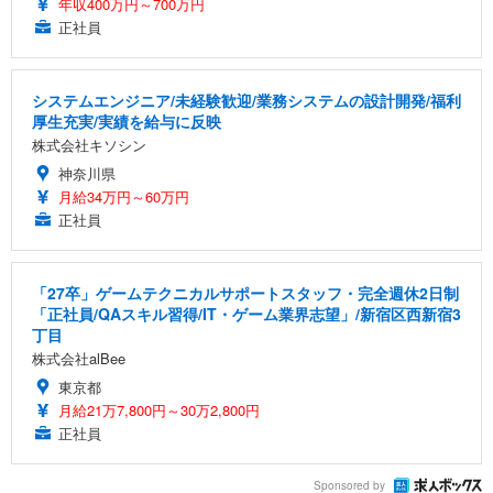
年収400万円～700万円
正社員
システムエンジニア/未経験歓迎/業務システムの設計開発/福利
厚生充実/実績を給与に反映
株式会社キソシン
神奈川県
月給34万円～60万円
正社員
「27卒」ゲームテクニカルサポートスタッフ・完全週休2日制
「正社員/QAスキル習得/IT・ゲーム業界志望」/新宿区西新宿3
丁目
株式会社alBee
東京都
月給21万7,800円～30万2,800円
正社員
Sponsored by