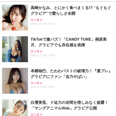
子 (HDMI, VGA, USB 3.0)/ 有線静音マウス付属/ 180
D残量表示 LEDライト付き ストラップ付き 持ち運び
￥36,880
￥2,469
￥8,260
日保証（メモリ 8GB,SSD256GB）
携帯充電器 停電対策 アウトドア/旅行/出張/防災/緊
高崎かなみ、とにかく食べまくる!? “もぐもぐ
急用 iOS/Android各種他対応 機内持込可 (高級白い)
グラビア”で愛らしさ全開
【整備済み品】中古 ノートパソコン 富士通 A5511/
エレコム 充電器 Type-C USB-C 20W USB PD対応 1
エレコム モニターアーム ディスプレイアーム シン
エンタメ
15.6型/ 第11世代 Core i3-1125G4// Win11 Pro/MS
ポート PSE認証品 GaN採用 折りたたみ式プラグ ホ
グル ロング 17~32インチ対応 耐荷重9kg VESA規格
2025.3.11(火) 19:12
Office 2021 Pro 付属/Webカメラ/DVD/豊富な接続端
ワイト 【 iPhone16 15 等対応】 EC-AC6820WH
対応 ブラック DPAWSN01BK
子 (HDMI, VGA, USB 3.0)/ 有線静音マウス付属/ 180
￥49,880
￥790
￥2,490
日保証（メモリ 16GB,SSD512GB）
TikTokで激バズ！「CANDY TUNE」桐原美
月、グラビアでも存在感を発揮
【整備済み品】ノートパソコン 富士通 LIEFBOOK
エレコム 充電器 40W 2ポート Type-C USB PD対応
エレコム VESAマウントアダプターブラケット モニ
エンタメ
U9311X/F 13.3型 第11世代 Core i5-1145G7/Window
PPS対応 GaN II採用 折りたたみ式プラグ ホワイト
ター用 VESA規格対応 DPAＷQB01BK
2025.3.11(火) 19:52
s11 Pro/MS Office 2021搭載/Webカメラ/Wifi・Blue
EC-AC10640WH
tooth・HDMI・Type-C/360度回転対応/有線静音マウ
￥2,110
￥44,880
￥1,790
ス付属/180日保証(タッチスクリーン/メモリ8GB,SS
本郷柚巴、たわわバストの破壊力！『週プレ』
D256GB)
グラビアにファン「迫力やばい」
VETESAノートパソコン Corei7 15.6インチ IPS液
エレコム 65W 充電器 Type-C コンセント 急速 PD対
エレコム モニターアーム 17~49インチ対応 耐荷重2
晶/1920×1080FHD Office2024搭載 Win11 Pro ノー
応 スイング式プラグ採用 PSE技術基準適合 ブラッ
0kg ガススプリング式 VESA ロングアーム ワイドモ
エンタメ
トPC 16GB メモリ SSD 256GB WEBカメラ付き 軽
ク EC-AC12465BK
ニター対応 ブラック DPA-SL07BK
2025.3.10(月) 15:37
量薄型 laptop WIFI5/BT5.0/指紋認証機能/テンキー/
￥59,980
￥2,190
￥7,420
日本語キーボード ラップトップ 学生向け 仕事用 学
習用 ピンク
白濱美兎、ド迫力の谷間を惜しみなく披露！
「ヤングアニマルWeb」グラビア公開
エンタメ