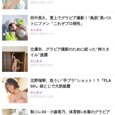
2025.3.7(金) 14:37
田中美久、雪上でグラビア撮影！“鳥肌”美バス
トにファン「これぞプロ根性」
エンタメ
2025.3.5(水) 21:16
辻󠄀優衣、グラビア撮影のために絞った“神スタ
イル”披露
エンタメ
2025.3.5(水) 19:57
北野瑠華、危うい“手ブラ”ショット！？『FLA
SH』袋とじで大胆披露
エンタメ
2025.3.4(火) 16:30
制コレ24・小森香乃、体育館×水着のグラビア