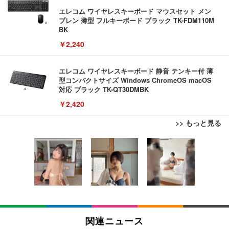
エレコム ワイヤレスキーボード マウスセット メン
ブレン 薄型 フルキーボード ブラック TK-FDM110M
BK
￥2,240
エレコム ワイヤレスキーボード 静音 テンキー付 薄
型コンパクトサイズ Windows ChromeOS macOS
対応 ブラック TK-QT30DMBK
￥2,420
>> もっと見る
【整備済み品】ノートパソコン 富士通 LIEFBOOK
エレコム 充電器 Type-C USB-C 20W USB PD対応
エレコム モニターアーム シングルアーム 17~32イン
U9311X/F 13.3型 第11世代 Core i5-1145G7/Window
ケーブル一体型 1.5m PSE認証品 GaN採用 折りたた
チ対応 耐荷重:9kg ガス式 VESA規格対応 ブラック
s11 Pro/MS Office 2021搭載/Webカメラ/Wifi・Blue
み式プラグ しろちゃん 【 iPhone16 15 等対応】 E
DPA-SS02BK
tooth・HDMI・Type-C/360度回転対応/有線静音マウ
C-AC6920WF
￥44,948
￥1,090
￥3,770
ス付属/180日保証(タッチスクリーン/メモリ16GB,S
SD256GB)
【整備済み品】中古 ノートパソコン 富士通 A5511/
モバイルバッテリー 大容量 30000mAh 【22.5W/20
エレコム モニターアーム ワイドモニター対応 17~49
15.6型/ 第11世代 Core i3-1125G4// Win11 Pro/MS
W急速充電 4本ケーブル内蔵】 209g超軽量 小型 バ
インチ対応 耐荷重2kg～20kg ガス式 取り付けブラ
関連ニュース
Office 2021 Pro 付属/Webカメラ/DVD/豊富な接続端
ッテリー 5台同時充電 Type-C出力 スマホ 充電器 LC
ケット付属 関節5軸 DPA-SS11BK