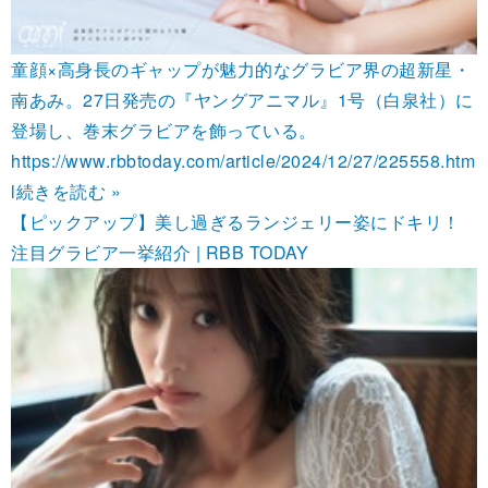
童顔×高身長のギャップが魅力的なグラビア界の超新星・
南あみ。27日発売の『ヤングアニマル』1号（白泉社）に
登場し、巻末グラビアを飾っている。
https://www.rbbtoday.com/article/2024/12/27/225558.htm
l
続きを読む »
【ピックアップ】美し過ぎるランジェリー姿にドキリ！
注目グラビア一挙紹介 | RBB TODAY