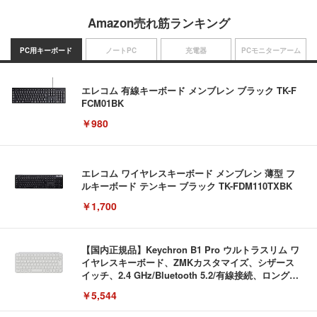
Amazon売れ筋ランキング
PC用キーボード
ノートPC
充電器
PCモニターアーム
エレコム 有線キーボード メンブレン ブラック TK-F
FCM01BK
￥980
エレコム ワイヤレスキーボード メンブレン 薄型 フ
ルキーボード テンキー ブラック TK-FDM110TXBK
￥1,700
【国内正規品】Keychron B1 Pro ウルトラスリム ワ
イヤレスキーボード、ZMKカスタマイズ、シザース
イッチ、2.4 GHz/Bluetooth 5.2/有線接続、ロングバ
ッテリーライフ、Mac Windows Linux対応 (アイボ
￥5,544
リーホワイト（かな印字なし）, JISレイアウト)