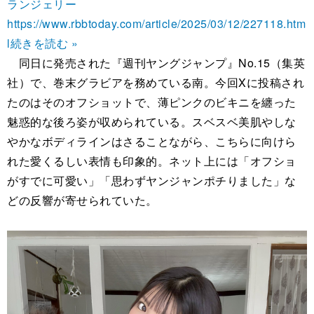
ランジェリー
https://www.rbbtoday.com/article/2025/03/12/227118.htm
l
続きを読む »
同日に発売された『週刊ヤングジャンプ』No.15（集英
社）で、巻末グラビアを務めている南。今回Xに投稿され
たのはそのオフショットで、薄ピンクのビキニを纏った
魅惑的な後ろ姿が収められている。スベスベ美肌やしな
やかなボディラインはさることながら、こちらに向けら
れた愛くるしい表情も印象的。ネット上には「オフショ
がすでに可愛い」「思わずヤンジャンポチりました」な
どの反響が寄せられていた。