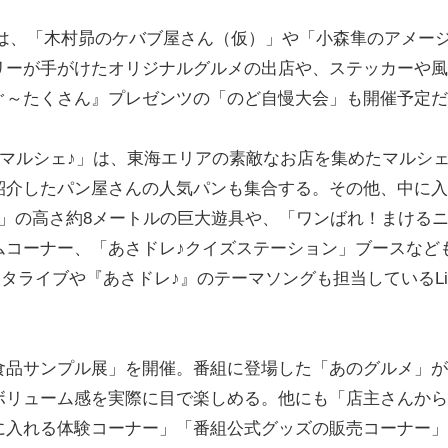
」では、「木村昴のケバブ屋さん（仮）」や「小森隼のアメー
リーが手がけたオリジナルグルメの出店や、ステッカーや風
ぐ～たくさん』プレゼンツの「のど自慢大会」も開催予定だ
マルシェ♪」は、東海エリアの素敵なお店を集めたマルシ
紹介したパン屋さんの人気パンも集合する。その他、中に入
」の高さ約8メートルの巨大遊具や、「ワンばれ！まける
ムコーナー、「あさドレ♪クイズステーション」ブースなど
ライブや『あさドレ♪』のテーマソングも担当しているLitt
。
品サンプル展」を開催。番組に登場した「あのグルメ」が
ボリューム感を実際に目で楽しめる。他にも「店主さんから
に入れる体験コーナー」「番組公式グッズの販売コーナー」