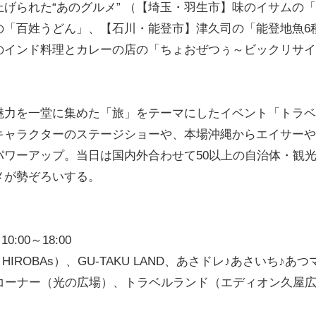
げられた“あのグルメ” （【埼玉・羽生市】味のイサムの
の「百姓うどん」、【石川・能登市】津久司の「能登地魚6
のインド料理とカレーの店の「ちょおぜつぅ～ビックリサイ
力を一堂に集めた「旅」をテーマにしたイベント「トラベ
キャラクターのステージショーや、本場沖縄からエイサーや
ワーアップ。当日は国内外合わせて50以上の自治体・観
メが勢ぞろいする。
:00～18:00
IROBAs）、GU-TAKU LAND、あさドレ♪あさいち♪あつ
コーナー（光の広場）、トラベルランド（エディオン久屋