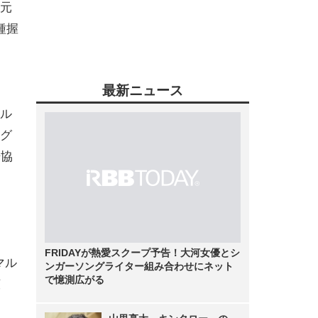
「元
種握
最新ニュース
ル
グ
光協
FRIDAYが熱愛スクープ予告！大河女優とシ
マル
ンガーソングライター組み合わせにネット
で憶測広がる
広