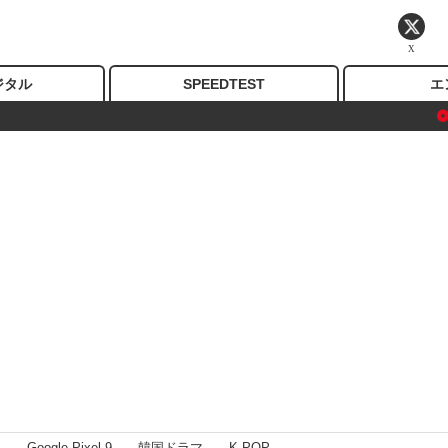
X
ジタル
SPEEDTEST
エ
I
Google Pixel 9
韓国ドラマ
K-POP