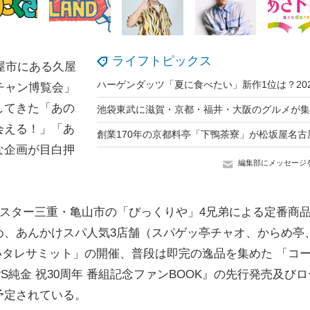
ライフトピックス
屋市にある久屋
チャン博覧会」
してきた「あの
会える！」「あ
な企画が目白押
編集部にメッセージ
スター三重・亀山市の「びっくりや」4兄弟による定番商
め、あんかけスパ人気3店舗（スパゲッ亭チャオ、からめ亭
いタレサミット」の開催、普段は即完の逸品を集めた 「コ
S純金 祝30周年 番組記念ファンBOOK』の先行発売及びロ
予定されている。