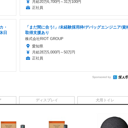
月給20万6,700円～31万100円
正社員
カ・
「まだ間に合う!」/未経験採用枠/デバッグエンジニア/資
休日
取得支援あり
株式会社RIOT GROUP
愛知県
月給28万5,000円～50万円
正社員
Sponsored by
ア
ディスプレイ
犬用トイレ