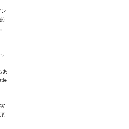
ジン
船
。
ェ
っ
ニ
もあ
le
実
頂