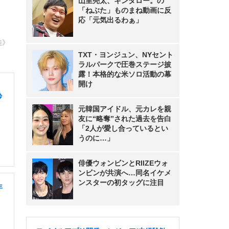
山里亮太、キンタロー。の
「ねぶた」ものまね動画に反
応「元気出るわぁ」
佳》
TXT・ヨンジュン、NYセント
ラルパークで圧巻ステージ披
露！本格的な米ソロ活動の幕
開け
砂
元韓国アイドル、元カレを親
友に“略奪”された過去を告白
「2人が愛し合っているとい
うのに…」
俳優ウォンビンとRIIZEウォ
ンビンが共演へ…同名イケメ
ンスターの初タッグに注目
年