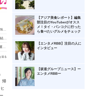
【アジア美食レポート】編集
部注目のYouTuberがオスス
メ！タイ・バンコクに行った
ハーゲンダッツ「夏に食べたい」新作1位は？2026年ランキング調査が結果発表
ら食べたいグルメをチェック
池袋東武に滋賀・京都・福井・大阪のグルメが集結！近江牛弁当や羽二重餅スイーツも
【エンタメRBB】注目の人に
創業170年の京都料亭「下鴨茶寮」が松坂屋名古屋店に期間限定出店！銀だらの西京焼き弁当を販売
インタビュー
を送る
【坂道グループニュース】ー
品
エンタメRBBー
、帰
ーヒ
ー