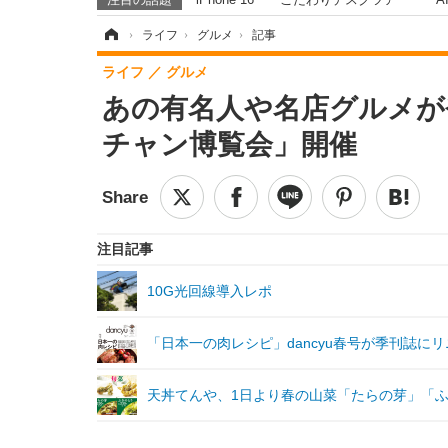
ホーム
›
ライフ
›
グルメ
›
記事
ライフ
グルメ
あの有名人や名店グルメが
チャン博覧会」開催
注目記事
10G光回線導入レポ
「日本一の肉レシピ」dancyu春号が季刊誌に
天丼てんや、1日より春の山菜「たらの芽」「