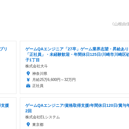
《山根由
プリ
ゲームQAエンジニア「27卒」ゲーム業界志望・昇給あり
「正社員」・未経験歓迎・年間休日125日/川崎市川崎区
子1丁目
株式会社大斗
神奈川県
月給25万6,600円～32万円
正社員
得支援
ゲームQAエンジニア/資格取得支援/年間休日120日/賞与
2回
株式会社ELシステム
東京都