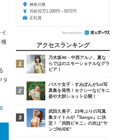
神奈川県
月給32万1,200円～50万円
正社員
レイ
Sponsored by
を獲
アクセスランキング
乃木坂46・中西アルノ、夏な
らではのエモーショナルなグラ
ビア！
る
クタ
バスケ女子・すみぽんが1st写
真集を発売！セクシーなビキニ
姿や大胆ショット公開！
B
武田久美子、23年ぶりの写真
集タイトルが『Sango』に決
定！「貝殻ビキニ」の次は“サ
ンゴNUDE”