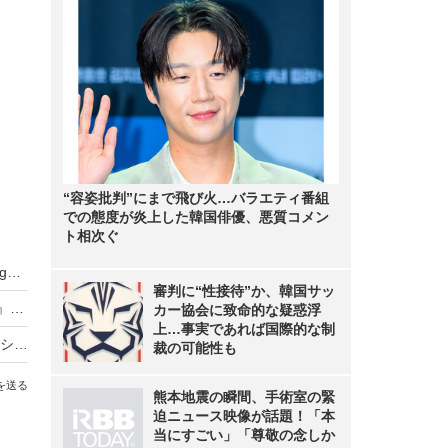
“容姿批判”にまで飛び火…バラエティ番組
での態度が炎上した韓国俳優、悪質コメン
ト相次ぐ
武田久美子、23年ぶりの写真集タイトルが『Sango』に決定！「貝殻ビキニ」の次は“サンゴNUDE”
審判に“性接待”か、韓国サッ
元NMB48・原かれん、1st写真集『どストライク』発売！初の紐Tバックに挑戦
カー協会に致命的な疑惑浮
上…事実であれば国際的な制
バスケ女子・すみぽん、「破壊力抜群」水着オフショットにファン悶絶
裁の可能性も
を送る
熊本地震の瞬間、手術室の緊
迫ニュース映像が話題！「本
当にすごい」「尊敬の念しか