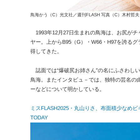
鳥海かう（C）光文社／週刊FLASH 写真（C）木村哲夫
1993年12月27日生まれの鳥海は、お尻
ヤー。上からB95（G）・W66・H97を誇
得してきた。
誌面では“爆破尻お姉さん”の名にふさわし
鳥海。またインタビュ－では、独特の芸名の
ーなどについて明かしている。
ミスFLASH2025・丸山りさ、布面積少なめビ
TODAY