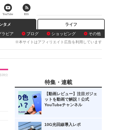
YouTube
RSS
ンタメ
ライフ
グラビア
ブログ
ショッピング
その他
※本サイトはアフィリエイト広告を利用しています
時28分
特集・連載
【動画レビュー】注目ガジェ
ットを動画で解説！公式
YouTubeチャンネル
10G光回線導入レポ