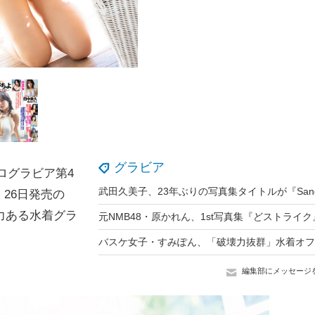
グラビア
ソログラビア第4
26日発売の
力ある水着グラ
編集部にメッセージ