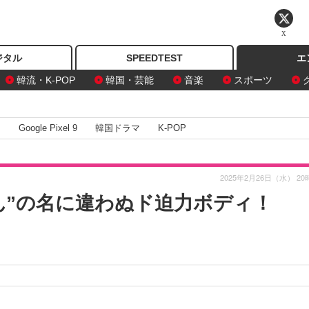
X
ジタル
SPEEDTEST
エ
韓流・K-POP
韓国・芸能
音楽
スポーツ
I
Google Pixel 9
韓国ドラマ
K-POP
2025年2月26日（水） 20
ん”の名に違わぬド迫力ボディ！