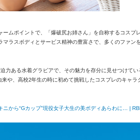
がチャームポイントで、「爆破尻お姉さん」を自称するコスプ
るグラマラスボディとサービス精神の豊富さで、多くのファン
い迫力ある水着グラビアで、その魅力を存分に見せつけてい
由来や、高校2年生の時に初めて挑戦したコスプレのキャラ
キニから“Gカップ”現役女子大生の美ボディあらわに… | RB