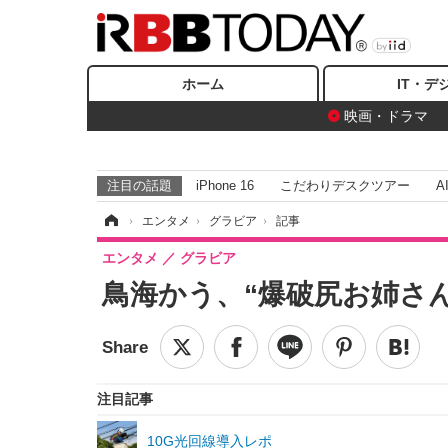
ホーム
IT・デ
映画・ドラマ
注目の話題
iPhone 16
こだわりデスクツアー
A
ホーム
›
エンタメ
›
グラビア
›
記事
エンタメ
グラビア
鳥海かう、“爆破尻お姉さ
注目記事
10G光回線導入レポ