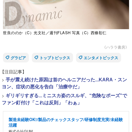
世良ののか（C）光文社／週刊FLASH 写真（C）西條彰仁
《ハララ書房》
グラビア
トップトピックス
エンタメトピックス
【注目記事】
>
手が震え続けた原因は首のヘルニアだった...KARA・スン
ヨン、症状の悪化を告白「治療中だ」
>
ギリギリすぎる...ミニスカ姿のスルギ、“危険なポーズ”で
ファン釘付け「これは反則」「わぁ」
製造未経験OK!/製品のチェックスタッフ/研修制度充実/未経験
活躍
株式会社GUM