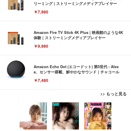
リーミング | ストリーミングメディアプレイヤー
￥7,980
Amazon Fire TV Stick 4K Plus | 映画館のような4K
体験 | ストリーミングメディアプレイヤー
￥9,980
Amazon Echo Dot (エコードット) 第5世代 - Alex
a、センサー搭載、鮮やかなサウンド｜チャコール
￥7,480
>> もっと見る
[EdoErgo] オフィスチェア 椅子 テレワーク 疲れな
EIZO ビジネス向けプレミアムモニター | FlexScan
Amazonベーシック ペットシーツ 薄型 レギュラー 1
い 跳ね上げ式アームレスト コンパクト 約105度ロッ
EV3240X-WT | 31.5型4K UHD・USB Type-C・ホワ
回使い捨て 無香料 ホワイト 300枚
キング pc 事務椅子 360度回転 座面昇降 強化ナイロ
イト
ン樹脂ベース 通気性メッシュ 在宅ワーク H-WY01
￥3,373
￥5,699
￥105,595
(黒網+黒枠+黒足)