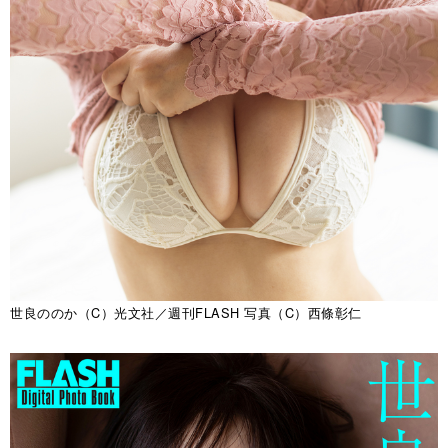
世良ののか（C）光文社／週刊FLASH 写真（C）西條彰仁