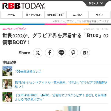
MENU
CLOSE
ホーム
IT・デジタル
SPEED TEST
エンタメ
ライフ
ホーム
IT・デジタル
エンタメ
グラビア
2025.2.4（火）17:37
世良ののか、グラビア界を席巻する「B100」の
IT・デジタルTOP
スマートフォン
SPEED TEST
衝撃BODY！
ネタ
ガジェット・ツール
エンタメ
ショッピング
その他
エンタメTOP
映画・ドラマ
ライフ
注目記事
韓流・K-POP
韓国・芸能
ライフTOP
グルメ
リリース一覧
10G光回線導入レポ
音楽
スポーツ
ペット
ショッピング
プッシュ通知の停止方法
福岡のレジェンドアイドル・髙木悠未、“5年ぶり”グラビアで美貌解き
放つ！
グラビア
ブログ
その他
ミスFLASH2025・MAHO、宮古島でソログラビア！ 伸びしろを期待
ショッピング
その他
させる“モチ肌ボディ”