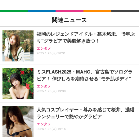
EIZO ビジネス向けプレミアムモニター | FlexScan
SIHOO B100 オフィスチェア／デスクチェア メッシ
Amazonベーシック ペットシーツ 厚型 ワイド 42枚
EV2740X-WT | 27.0型4K UHD・USB Type-C・ホワ
ュチェア 人間工学 疲れない ブラック
x2袋(84枚) ホワイト(吸収面:ライトブルー)
関連ニュース
イト
￥27,999
￥3,234
￥109,572
福岡のレジェンドアイドル・髙木悠未、“5年ぶ
り”グラビアで美貌解き放つ！
Sezlife オフィスチェア デスクチェア 疲れない テレ
【純正品】27"ゲーミングモニター DualSense 充電
ネオ・ルーライフ ネオ・オムツ L 中型犬用 26枚入
エンタメ
ワーク チェア 強化バックレスト 30度ロッキング機
フック付き（CFI-ZDM1J）
り 単品
2025.1.28(火) 20:31
能 人間工学 椅子 腰サポート 90度跳ね上げ式アーム
レスト 3Dヘッドレスト ハンガー付き 高反発クッシ
￥49,979
￥1,800
￥7,680
ョン PCチェア 通気性メッシュ ゲーミング/勉強/事
ミスFLASH2025・MAHO、宮古島でソログラ
務用 おしゃれ パソコンチェア (ブラック)
ビア！ 伸びしろを期待させる“モチ肌ボディ”
Sezlife オフィスチェア デスクチェア 疲れない テレ
【整備済み品】Dell E2724HS 27インチ 液晶モニタ
Smart Basic(スマートベーシック) 【Amazon.co.jp
エンタメ
ワーク チェア 強化バックレスト 30度ロッキング機
ー フルHD（1920×1080）VA 非光沢 HDMI/DisplayP
限定】 Smart Basic アイリスオーヤマ ペットシーツ
2025.1.28(火) 19:38
能 人間工学 椅子 腰サポート 90度跳ね上げ式アーム
ort/VGA スピーカー内蔵 高さ調整 スイベル VESA対
超厚型 お徳用 ワイド 100枚入 (x 1) (ケース販売)
レスト 3Dヘッドレスト ハンガー付き 高反発クッシ
応 ComfortView ビジネス向け
￥7,680
￥15,800
￥3,670
ョン PCチェア 通気性メッシュ ゲーミング/勉強/事
人気コスプレイヤー・尊みを感じて桜井、濃紺
務用 おしゃれ パソコンチェア (ホワイト)
ランジェリーで艶やかグラビア
ANDWINT オフィスチェア デスクチェア 肘なし メ
【MiniLED/24.5inch/280Hz/FHD】GRAPHT THE S
アイリスオーヤマ ペットシーツ 超厚型 お徳用 レギ
ッシュ 通気性 ランバーサポート付き 腰サポート ガ
HOOTER Gaming Monitor 24” Essential ゲーミン
エンタメ
ュラー 200枚入【Amazon.co.jp限定】
ス圧無段階昇降 360度回転 キャスター付き コンパク
グモニター QD 24.5インチ 1ms FHD 量子ドット 残
2025.1.28(火) 19:16
ト 幅52×奥行58.5×高さ84～96cm テレワーク 在宅
像低減 (3年保証 | 輝点保証 | 日本メーカー)
￥3,731
￥4,139
￥34,980