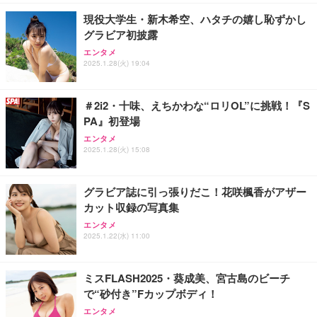
勤務 ブラック
現役大学生・新木希空、ハタチの嬉し恥ずかし
グラビア初披露
エンタメ
2025.1.28(火) 19:04
＃2i2・十味、えちかわな“ロリOL”に挑戦！『S
PA』初登場
エンタメ
2025.1.28(火) 15:08
グラビア誌に引っ張りだこ！花咲楓香がアザー
カット収録の写真集
エンタメ
2025.1.22(水) 11:00
ミスFLASH2025・葵成美、宮古島のビーチ
で“砂付き”Fカップボディ！
エンタメ