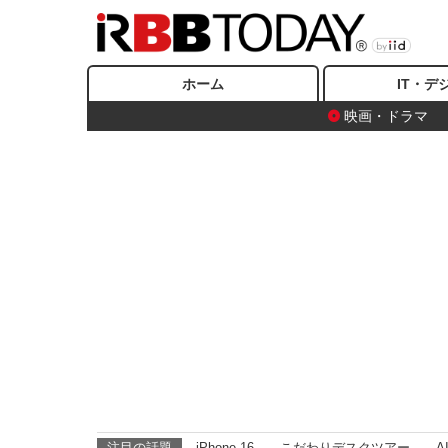
ホーム
IT・デ
映画・ドラマ
注目の話題
iPhone 16
こだわりデスクツアー
A