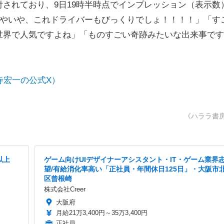
されており、9日19時半時点でインプレッション（表示数
いやいや、これドライバーもびっくりでしょ！！！！」「す
世界で人気ですよね」「ものすごい奇跡みたいな出来事です
寺宏一の公式X）
《ハララ書
以上
ゲーム向けUIデザイナーアシスタント・IT・ゲーム業界
望/有給消化率高い「正社員・年間休日125日」・大阪市
区曾根崎
株式会社Creer
大阪府
月給21万3,400円～35万3,400円
正社員