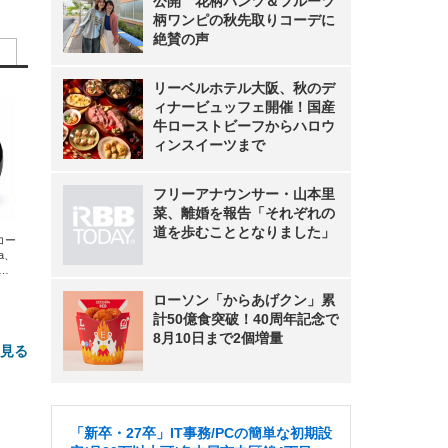
公開 花柄パンツ＆フルーツ
柄ワンピの秋先取りコーデに
絶賛の声
リーベルホテル大阪、秋のデ
ィナービュッフェ開催！国産
牛ローストビーフからハロウ
ィンスイーツまで
フリーアナウンサー・山本里
菜、離婚を報告「それぞれの
道を歩むこととなりました」
エコー
xa、
な
ローソン「からあげクン」累
計50億食突破！40周年記念で
8月10日まで2個増量
と見る
「新卒・27卒」IT事務/PCの簡単な初期設