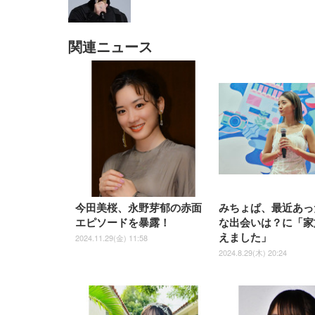
関連ニュース
EIZO ビジネス向けプレミア
EIZO ビジネス向けプレミア
【純
[EdoErgo] オフィスチェア 椅
Amazonベーシック ペットシ
SIHOO B100 オフィスチェア
Amazonベーシック ペットシ
ムモニター | FlexScan
ムモニター | FlexScan
ニタ
子 テレワーク 疲れない 跳ね
ーツ 薄型 レギュラー 1回使い
／デスクチェア メッシュチェ
ーツ 厚型 ワイド 42枚x2袋(84
EV3240X-WT | 31.5型4K
EV2740X-WT | 27.0型4K
ク付
上げ式アームレスト コンパク
捨て 無香料 ホワイト 300枚
ア 人間工学 疲れない ブラッ
枚) ホワイト(吸収面:ライトブ
UHD・USB Type-C・ホワイ
UHD・USB Type-C・ホワイ
ト 約105度ロッキング pc 事務
￥105,595
￥109,572
ク
ルー)
￥4
ト
ト
￥5,699
￥3,373
￥27,999
￥3,234
椅子 360度回転 座面昇降 強化
ナイロン樹脂ベース 通気性メ
ッシュ 在宅ワーク H-
WY01(黒網+黒枠+黒足)
今田美桜、永野芽郁の赤面
みちょぱ、最近あっ
エピソードを暴露！
な出会いは？に「家
えました」
2024.11.29(金) 11:58
2024.8.29(木) 20:24