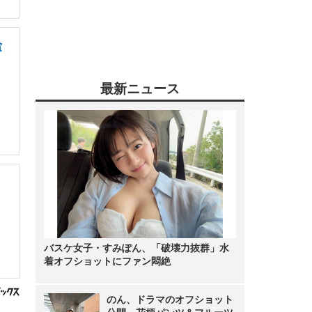
賞
最新ニュース
バスケ女子・すみぽん、「破壊力抜群」水
着オフショットにファン悶絶
のん、ドラマのオフショット