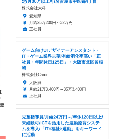
定/月30万以上可/名古屋市中区錦4丁目
株式会社大斗
愛知県
月給25万200円～32万円
FHD】
ェ
ット
正社員
 メ
レギ
 ゲ
ーサ
ンチ
 ガ
 (3
回
ゲーム向けUIデザイナーアシスタント・
ー)
ンパ
IT・ゲーム業界志望/有給消化率高い「正
高さ
 在
社員・年間休日125日」・大阪市北区曾根
崎
株式会社Creer
大阪府
月給21万3,400円～35万3,400円
渡
正社員
ラ
S更
児童指導員/月給24万円～/年休120日以上/
未経験可/ICTを活用した運動療育システ
ムを導入/「IT×福祉×運動」をキーワード
に活動