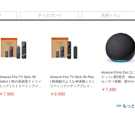
ア
ディスプレイ
犬用トイレ
Amazon Echo Dot (
Amazon Fire TV Stick 4K
Amazon Fire TV Stick 4K Plus
ドット) 第5世代 - Ale
Select | 4Kの高画質ストリー
| 映画館のような4K体験 | スト
センサー搭載、鮮やか
ミング | ストリーミングメデ
リーミングメディアプレイヤ
サウンド｜チャコール
￥7,480
ィアプレイヤー
ー
￥7,980
￥9,980
>> もっ