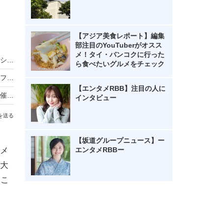
【アジア美食レポート】編集
部注目のYouTuberがオスス
メ！タイ・バンコクに行った
バスケ女子・すみぽん、「破壊力抜群」水着オフショットにファン悶絶
ら食べたいグルメをチェック
のん、ドラマのオフショット公開 花柄パンツ＆フルーツ柄ワンピの秋先取りコーデに絶賛の声
【エンタメRBB】注目の人に
リーベルホテル大阪、秋のディナービュッフェ開催！国産牛ローストビーフからハロウィンスイーツまで
インタビュー
を送る
【坂道グループニュース】ー
エンタメRBBー
メ
大
、こ