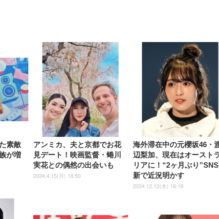
【整備済み品】Dell
【MiniLED/24.5inch/280Hz/
正品】27"ゲーミングモ
ANDWINT オフィスチ
アイリスオーヤマ ペ
Sezlife オフィスチェア デスク
ネオ・ルーライフ ネオ・オム
E2724HS 27インチ 液晶モ
Sezlife オフィスチェア デスク
Smart Basic(スマートベーシ
GRAPHT THE SHOOTER
ー DualSense 充電フッ
ア デスクチェア 肘なし
シーツ 超厚型 お徳用 
チェア 疲れない テレワーク
ツ L 中型犬用 26枚入り 単品
ニター フル
チェア 疲れない テレワーク
ック) 【Amazon.co.jp限定】
Gaming Monitor 24” Essential
き（CFI-ZDM1J）
ッシュ 通気性 ランバ
ュラー 200枚入
チェア 強化バックレスト 30
HD（1920×1080）VA 非光
チェア 強化バックレスト 30度
Smart Basic アイリスオーヤマ
ーミングモニター QD 24.5イ
ポート付き 腰サポート
【Amazon.co.jp限定】
￥1,800
￥15,800
￥34,980
9,979
度ロッキング機能 人間工学 椅
沢 HDMI/DisplayPort/VGA
ロッキング機能 人間工学 椅子
ペットシーツ 超厚型 お徳用
￥4,139
￥3,731
1ms FHD 量子ドット 残像低減
ス圧無段階昇降 360度
￥7,680
￥7,680
￥3,670
子 腰サポート 90度跳ね上げ
スピーカー内蔵 高さ調整 ス
腰サポート 90度跳ね上げ式ア
ワイド 100枚入 (x 1) (ケース
年保証 | 輝点保証 | 日本メーカ
転 キャスター付き コ
式アームレスト 3Dヘッドレス
イベル VESA対応
ームレスト 3Dヘッドレスト
販売)
クト 幅52×奥行58.5×
ト ハンガー付き 高反発クッシ
ComfortView ビジネス向け
ハンガー付き 高反発クッショ
84～96cm テレワーク
ョン PCチェア 通気性メッシ
ン PCチェア 通気性メッシュ
宅勤務 ブラック
ュ ゲーミング/勉強/事務用 お
ゲーミング/勉強/事務用 おし
しゃれ パソコンチェア (ブラ
ゃれ パソコンチェア (ホワイ
ック)
ト)
た素敵
アンミカ、夫と京都でお花
海外滞在中の元櫻坂46・
族が増
見デート！映画監督・蜷川
辺梨加、現在はオースト
実花との偶然の出会いも
リアに！“2ヶ月ぶり”SN
新で近況明かす
2024.4.15(月) 18:50
2024.12.12(木) 16:19