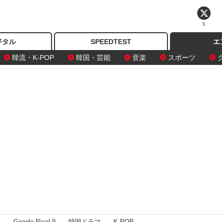
X
ジタル
SPEEDTEST
エ
韓流・K-POP
韓国・芸能
音楽
スポーツ
I
Google Pixel 9
韓国ドラマ
K-POP