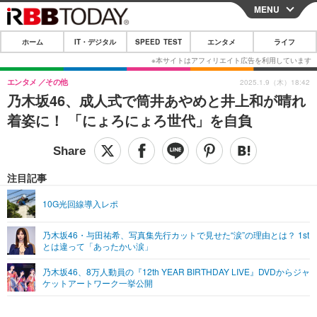
MENU
CLOSE
ホーム
IT・デジタル
SPEED TEST
エンタメ
ライフ
ホーム
IT・デジタル
エンタメ
その他
2025.1.9（木）18:42
乃木坂46、成人式で筒井あやめと井上和が晴れ
IT・デジタルTOP
スマートフォン
SPEED TEST
着姿に！ 「にょろにょろ世代」を自負
ネタ
ガジェット・ツール
エンタメ
ショッピング
その他
エンタメTOP
映画・ドラマ
ライフ
注目記事
韓流・K-POP
韓国・芸能
ライフTOP
グルメ
リリース一覧
10G光回線導入レポ
音楽
スポーツ
ペット
ショッピング
プッシュ通知の停止方法
乃木坂46・与田祐希、写真集先行カットで見せた“涙”の理由とは？ 1st
とは違って「あったかい涙」
グラビア
ブログ
その他
乃木坂46、8万人動員の『12th YEAR BIRTHDAY LIVE』DVDからジャ
ショッピング
その他
ケットアートワーク一挙公開