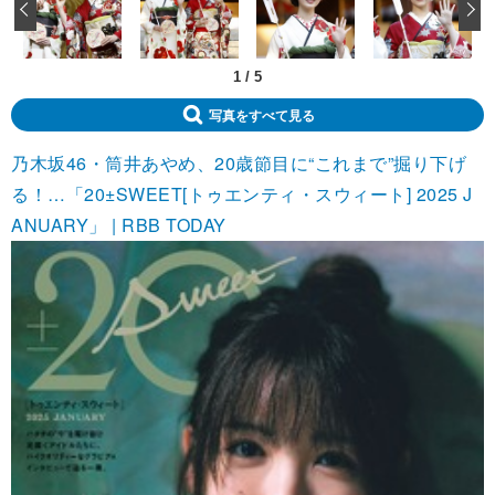
‹
1
/
5
写真をすべて見る
乃木坂46・筒井あやめ、20歳節目に“これまで”掘り下げ
る！…「20±SWEET[トゥエンティ・スウィート] 2025 J
ANUARY」 | RBB TODAY