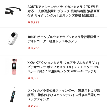
AOUTNアクションカメラ メガネカメラ 2 7K Wi Fi
対応 一人称視点撮影 ブラック 眼鏡装着型 液晶画面
付き サイクリング用 | 広角レンズ搭載 軽量設計 簡
単装着 長時間記録対応 液晶画面搭載 広角撮影対応
￥8,999
軽量ボディ設計 録音機能対応 着脱しやすい構造 旅
行記録にも使いやすい (S111 ブラック + イヤーフッ
ク)
1080P ポータブルウェアラブルカメラ旅行用軽量ビ
デオレコーダー軽量トラベルカメラ
￥3,255
XXA4Kアクションカメラ ウェアラブルカメラ Vlog
ビデオカメラ ボディカメラ 1.9インチモニター 32G
Bカード付き 180度回転レンズ 2000mAhバッテリー
循環録画 夜間録画 連写 タイマー撮影 軽量 Vlog 旅
￥8,330
行 アウトドア 会議商談 授業 スポーツカメラ 三角ス
タンド付き 日本語取扱説明書 (ピンク)
スパイカメラ探知機ファインダー、 家庭用および保
護用、 操作およびスキャンデバイス付き車用隠しカ
メラファインダー
￥2,298