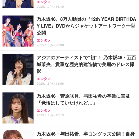
フック付き（CFI-ZDM1J）
エンタメ
2GB LPDDR5+512GB SSD 小型PC 8TB拡張M.2_N
ワイト 【 iPhone16 15 等対応】 EC-AC6820WH
2025.1.9(木) 16:40
VMe/SATA HDMI2.1/2画面出力 4K@60Hz 小型パソ
￥49,979
￥39,999
￥790
コン 高速2.4G/5GWi-Fi BT5.0 ギガビットLAN 静音
乃木坂46、8万人動員の『12th YEAR BIRTHDA
ミニパソコン B4Plus
Y LIVE』DVDからジャケットアートワーク一挙
【整備済み品】Dell E2724HS 27インチ 液晶モニタ
GMKtec ミニPC G11初登場 AMD Ryzen Embedde
エレコム 充電器 40W 2ポート Type-C USB PD対応
公開
ー フルHD（1920×1080）VA 非光沢 HDMI/DisplayP
d R2514搭載 16GB DDR4＋256GB SSD動作より安
PPS対応 GaN II採用 折りたたみ式プラグ ホワイト
ort/VGA スピーカー内蔵 高さ調整 スイベル VESA対
定 最大3.7GHz｜4K×3画面出力・2.5GLAN HDMI 2.
EC-AC10640WH
エンタメ
応 ComfortView ビジネス向け
1/Type-C・Win11 Pro Mini PC USB3.2×4 企業・学
2025.1.8(水) 23:00
￥15,800
￥61,248
￥1,790
習向け 超小型 高性能 (16GB+256GB)
アジアのアーティストで“初”！ 乃木坂46・五百
城茉央、貴重な歴史的建造物で美麗のドレス撮
【MiniLED/24.5inch/280Hz/FHD】GRAPHT THE S
エレコム 65W 充電器 Type-C コンセント 急速 PD対
【整備済み品】富士通 ESPRIMO Q558 ミニPC i5第
HOOTER Gaming Monitor 24” Essential ゲーミン
応 スイング式プラグ採用 PSE技術基準適合 ブラッ
影
9世代 16GB SSD256GB Win11 Office2021 WiFi
グモニター QD 24.5インチ 1ms FHD 量子ドット 残
ク EC-AC12465BK
エンタメ
像低減 (3年保証 | 輝点保証 | 日本メーカー)
￥33,980
2025.1.8(水) 18:56
￥34,980
￥2,190
乃木坂46・菅原咲月、与田祐希の卒業に言及
「覚悟はしていたけれど…」
エンタメ
2025.1.8(水) 17:13
乃木坂46・与田祐希、卒コングッズ公開！自身