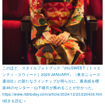
このほど、スタイルフォトブック『20±SWEET［トゥエ
ンティ・スウィート］2025 JANUARY』（東京ニュース
通信社）の新たなラインナップが明らかに。裏表紙を櫻
坂46のセンター・山下瞳月が務めることが分かった。
https://www.rbbtoday.com/article/2024/12/23/225436.htm
l
続きを読む »