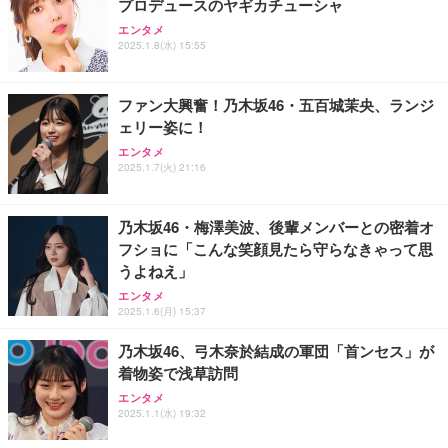
プロデュースのヤギカチューシャ
エンタメ
2025.1.8(水) 15:55
ファン大興奮！乃木坂46・五百城茉央、ランジ
ェリー姿に！
エンタメ
2025.1.7(火) 21:16
乃木坂46・梅澤美波、後輩メンバーとの密着オ
フショに「こんな笑顔見たら守らなきゃって思
うよねえ」
エンタメ
2025.1.6(月) 15:37
乃木坂46、弓木奈於結成の軍団「首ンセス」が
着物姿で浅草訪問
エンタメ
2025.1.1(水) 19:32