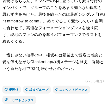
表現はもちろん、メンバーの体に登っていく振り付けの
インパクトで、グループのことをあまり知らない観客も
思わず声をあげた。最後を飾ったのは最新シングル「I wa
nt tomorrow to come」。めまぐるしく変わっていく曲調
に合わせて、高速なフォーメーションダンスを繰り広
げ、現地のファンの心を奪うパフォーマンスでラストを
締めくくる。
惜しみない拍手の中、櫻坂46は最後まで観客に感謝と
愛を伝えながらClockenflapの初ステージを終え、香港と
いう新たな地で“櫻”を咲かせたのだった。
《ハララ書房》
櫻坂46
坂道グループ
エンタメトピックス
トップトピックス