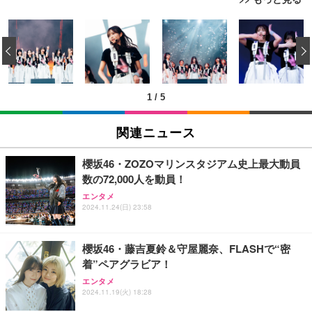
外付けHDD 3TB ポータブルハードディスク USB3.0/
‹
2.0対応 超薄型
￥3,999
1
/
5
外付けHDD 2TB ポータブルハードディスク USB3.0/
2.0対応 超薄型
関連ニュース
￥3,999
櫻坂46・ZOZOマリンスタジアム史上最大動員
数の72,000人を動員！
2TB/4TB 外付けハードディスク 外付け HDD テレビ
エンタメ
録画対応 超高速データ転送 2.5 インチ USB3.0 対応
2024.11.24(日) 23:58
Mac/PC/PS4/XBox 利用可能 スリム設計 携帯に便利
￥5,999
櫻坂46・藤吉夏鈴＆守屋麗奈、FLASHで“密
着”ペアグラビア！
【Amazon.co.jp限定】【2年保証】外付けHDD 3.5
エンタメ
インチ 外付けハードディスク 静音 PC/Win/Mac/テ
2024.11.19(火) 18:28
レビ録画/デスクトップ/ラップトップ適用 (1)容量:50
0GB)