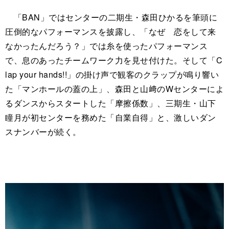
「BAN」ではセンターの二期生・森田ひかるを筆頭に
圧倒的なパフォーマンスを披露し、「なぜ 恋をして来
なかったんだろう？」では糸を使ったパフォーマンス
で、息のあったチームワーク力を見せ付けた。そして「C
lap your hands!!」の掛け声で観客のクラップが鳴り響い
た「マンホールの蓋の上」、森田と山﨑のWセンターによ
るダンスからスタートした「摩擦係数」、三期生・山下
瞳月が初センターを務めた「自業自得」と、激しいダン
スナンバーが続く。