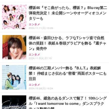
￥5,999
櫻坂46『そこ曲がったら、櫻坂？』Blu-ray第二
弾発売決定！ 未公開シーンやオーディオコメン
【Amazon.co.jp限定】【2年保証】外付けHDD 3.5
タリーも
インチ 外付けハードディスク 静音 PC/Win/Mac/テ
レビ録画/デスクトップ/ラップトップ適用 (3)容量:2T
エンタメ
B)
2024.11.11(月) 13:26
￥12,999
櫻坂46・森田ひかる、ラフなTシャツ姿で自然
体の笑顔！ 表紙＆巻頭グラビアを飾る『週チャ
ン』発売中
エンタメ
2024.11.5(火) 21:10
櫻坂46の三期メンバー飾る『B.L.T.』表紙解
禁！ 仲睦まじさ伝わる“密着”両面ポスターにも
注目
エンタメ
2024.10.28(月) 19:24
櫻坂46、緩急のあるダンスで魅了！ 10thシング
ル「I want tomorrow to come」ダンスプラク
ティス動画公開