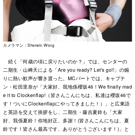
カメラマン：Sherwin Wong
続く「何歳の頃に戻りたいのか？」では、センターの
二期生・山﨑天による「Are you ready? Let's go!!」の煽
りに熱い歓声が響き渡った。MCパートでは、キャプテ
ン・松田里奈が「大家好、我地係櫻坂46！We finally mad
e it to Clockenflap!（皆さんこんにちは、私達は櫻坂46で
す！ついにClockenflapにやってきました！）」と広東語
と英語を交えて挨拶をし、二期生・藤吉夏鈴も「大家
好、我係夏鈴！你地好正、多謝！(皆さんこんにちは、夏
鈴です！皆さん最高です、ありがとうございます！)」と