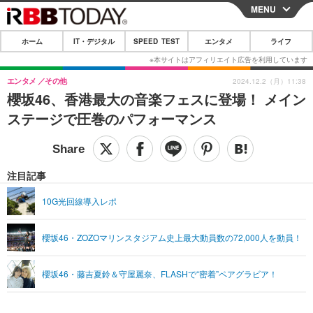
MENU
CLOSE
ホーム
IT・デジタル
SPEED TEST
エンタメ
ライフ
ホーム
IT・デジタル
エンタメ
その他
2024.12.2（月）11:38
櫻坂46、香港最大の音楽フェスに登場！ メイン
IT・デジタルTOP
スマートフォン
SPEED TEST
ステージで圧巻のパフォーマンス
ネタ
ガジェット・ツール
エンタメ
ショッピング
その他
エンタメTOP
映画・ドラマ
ライフ
注目記事
韓流・K-POP
韓国・芸能
ライフTOP
グルメ
リリース一覧
10G光回線導入レポ
音楽
スポーツ
ペット
ショッピング
プッシュ通知の停止方法
櫻坂46・ZOZOマリンスタジアム史上最大動員数の72,000人を動員！
グラビア
ブログ
その他
ショッピング
その他
櫻坂46・藤吉夏鈴＆守屋麗奈、FLASHで“密着”ペアグラビア！