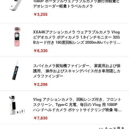
1080P ポータブルウェアラブルカメラ旅行用軽量ビ
デオレコーダー軽量トラベルカメラ
￥3,255
XXA4Kアクションカメラ ウェアラブルカメラ Vlog
ビデオカメラ ボディカメラ 1.9インチモニター 32G
Bカード付き 180度回転レンズ 2000mAhバッテリー
循環録画 夜間録画 連写 タイマー撮影 軽量 Vlog 旅
￥8,330
行 アウトドア 会議商談 授業 スポーツカメラ 三角ス
タンド付き 日本語取扱説明書 (ピンク)
スパイカメラ探知機ファインダー、 家庭用および保
護用、 操作およびスキャンデバイス付き車用隠しカ
メラファインダー
￥2,298
Vlog アクションカメラ、回転レンズ付き、フロント
スクリーン、Type-C 充電、毎日の Vlog 用 1080P
ハンドヘルドカメラ ポケットサイクリング映像 毎日
の Vlog
￥7,830
>> もっと見る