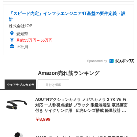
「スピード内定」インフラエンジニア/IT基盤の要件定義・設
計
株式会社LOP
愛知県
月給33万円～55万円
正社員
Sponsored by
Amazon売れ筋ランキング
ウェアラブルカメラ
外付けHDD
AOUTNアクションカメラ メガネカメラ 2 7K Wi Fi
対応 一人称視点撮影 ブラック 眼鏡装着型 液晶画面
付き サイクリング用 | 広角レンズ搭載 軽量設計 簡
単装着 長時間記録対応 液晶画面搭載 広角撮影対応
￥8,999
軽量ボディ設計 録音機能対応 着脱しやすい構造 旅
行記録にも使いやすい (S111 ブラック + イヤーフッ
ク)