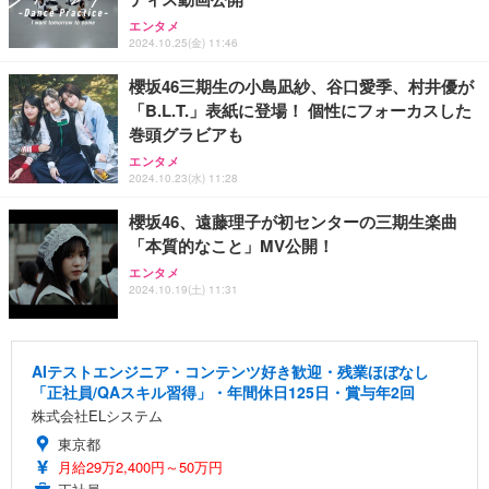
エンタメ
2024.10.25(金) 11:46
櫻坂46三期生の小島凪紗、谷口愛季、村井優が
「B.L.T.」表紙に登場！ 個性にフォーカスした
巻頭グラビアも
エンタメ
2024.10.23(水) 11:28
櫻坂46、遠藤理子が初センターの三期生楽曲
「本質的なこと」MV公開！
エンタメ
2024.10.19(土) 11:31
AIテストエンジニア・コンテンツ好き歓迎・残業ほぼなし
「正社員/QAスキル習得」・年間休日125日・賞与年2回
株式会社ELシステム
東京都
月給29万2,400円～50万円