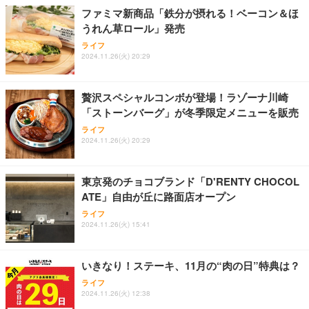
ョン PCチェア 通気性メッシュ ゲーミング/勉強/事
ファミマ新商品「鉄分が摂れる！ベーコン＆ほ
務用 おしゃれ パソコンチェア (ホワイト)
うれん草ロール」発売
ANDWINT オフィスチェア デスクチェア 肘なし メ
【MiniLED/24.5inch/280Hz/FHD】GRAPHT THE S
アイリスオーヤマ ペットシーツ 超厚型 お徳用 レギ
ッシュ 通気性 ランバーサポート付き 腰サポート ガ
HOOTER Gaming Monitor 24” Essential ゲーミン
ライフ
ュラー 200枚入【Amazon.co.jp限定】
ス圧無段階昇降 360度回転 キャスター付き コンパク
グモニター QD 24.5インチ 1ms FHD 量子ドット 残
2024.11.26(火) 20:29
ト 幅52×奥行58.5×高さ84～96cm テレワーク 在宅
像低減 (3年保証 | 輝点保証 | 日本メーカー)
￥3,731
￥4,139
￥34,980
勤務 ブラック
贅沢スペシャルコンボが登場！ラゾーナ川崎
「ストーンバーグ」が冬季限定メニューを販売
ライフ
2024.11.26(火) 20:29
東京発のチョコブランド「D'RENTY CHOCOL
ATE」自由が丘に路面店オープン
ライフ
2024.11.26(火) 15:41
いきなり！ステーキ、11月の“肉の日”特典は？
ライフ
2024.11.26(火) 12:38