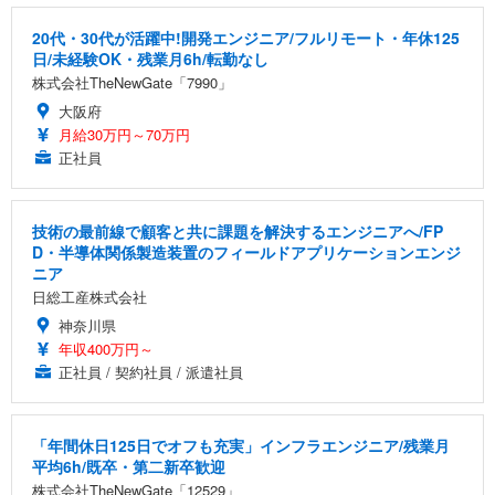
20代・30代が活躍中!開発エンジニア/フルリモート・年休125
日/未経験OK・残業月6h/転勤なし
株式会社TheNewGate「7990」
大阪府
月給30万円～70万円
正社員
技術の最前線で顧客と共に課題を解決するエンジニアへ/FP
D・半導体関係製造装置のフィールドアプリケーションエンジ
ニア
日総工産株式会社
神奈川県
年収400万円～
正社員 / 契約社員 / 派遣社員
「年間休日125日でオフも充実」インフラエンジニア/残業月
平均6h/既卒・第二新卒歓迎
株式会社TheNewGate「12529」