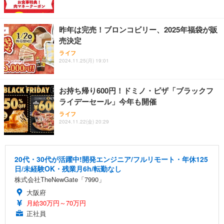
昨年は完売！ブロンコビリー、2025年福袋が販
売決定
ライフ
2024.11.25(月) 19:01
お持ち帰り600円！ドミノ・ピザ「ブラックフ
ライデーセール」今年も開催
ライフ
2024.11.22(金) 20:29
20代・30代が活躍中!開発エンジニア/フルリモート・年休125
日/未経験OK・残業月6h/転勤なし
株式会社TheNewGate「7990」
大阪府
月給30万円～70万円
正社員