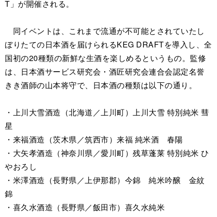
T」が開催される。
同イベントは、これまで流通が不可能とされていたし
ぼりたての日本酒を届けられるKEG DRAFTを導入し、全
国初の20種類の新鮮な生酒を楽しめるというもの。監修
は、日本酒サービス研究会・酒匠研究会連合会認定名誉
きき酒師の山本将守で、日本酒の種類は以下の通り。
・上川大雪酒造（北海道／上川町）上川大雪 特別純米 彗
星
・来福酒造（茨木県／筑西市）来福 純米酒 春陽
・大矢孝酒造（神奈川県／愛川町）残草蓬莱 特別純米 ひ
やおろし
・米澤酒造（長野県／上伊那郡）今錦 純米吟醸 金紋
錦
・喜久水酒造（長野県／飯田市）喜久水純米