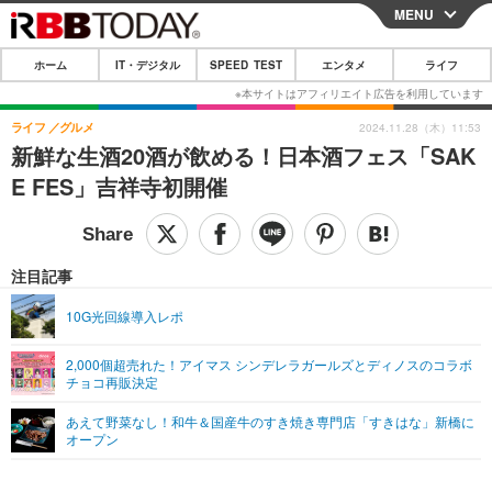
MENU
CLOSE
ホーム
IT・デジタル
SPEED TEST
エンタメ
ライフ
ホーム
IT・デジタル
ライフ
グルメ
2024.11.28（木）11:53
新鮮な生酒20酒が飲める！日本酒フェス「SAK
IT・デジタルTOP
スマートフォン
SPEED TEST
E FES」吉祥寺初開催
ネタ
ガジェット・ツール
エンタメ
ショッピング
その他
エンタメTOP
映画・ドラマ
ライフ
注目記事
韓流・K-POP
韓国・芸能
ライフTOP
グルメ
リリース一覧
10G光回線導入レポ
音楽
スポーツ
ペット
ショッピング
プッシュ通知の停止方法
2,000個超売れた！アイマス シンデレラガールズとディノスのコラボ
チョコ再販決定
グラビア
ブログ
その他
あえて野菜なし！和牛＆国産牛のすき焼き専門店「すきはな」新橋に
ショッピング
その他
オープン