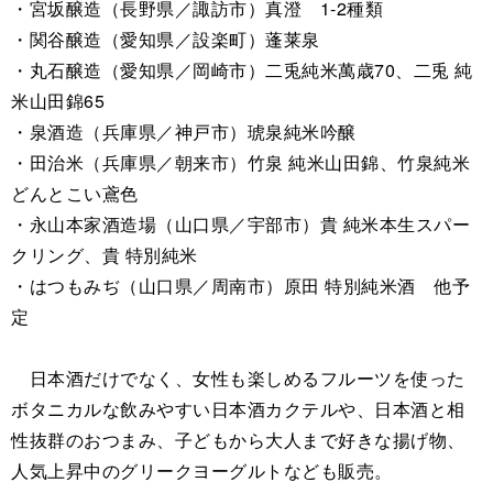
・宮坂醸造（長野県／諏訪市）真澄 1-2種類
・関谷醸造（愛知県／設楽町）蓬莱泉
・丸石醸造（愛知県／岡崎市）二兎純米萬歳70、二兎 純
米山田錦65
・泉酒造（兵庫県／神戸市）琥泉純米吟醸
・田治米（兵庫県／朝来市）竹泉 純米山田錦、竹泉純米
どんとこい鳶色
・永山本家酒造場（山口県／宇部市）貴 純米本生スパー
クリング、貴 特別純米
・はつもみぢ（山口県／周南市）原田 特別純米酒 他予
定
日本酒だけでなく、女性も楽しめるフルーツを使った
ボタニカルな飲みやすい日本酒カクテルや、日本酒と相
性抜群のおつまみ、子どもから大人まで好きな揚げ物、
人気上昇中のグリークヨーグルトなども販売。