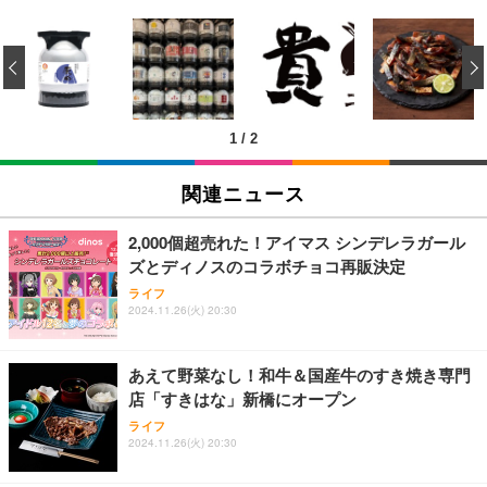
[EdoErgo] オフィスチェア 椅子 テレワーク 疲れな
EIZO ビジネス向けプレミアムモニター | FlexScan
Amazonベーシック ペットシーツ 薄型 レギュラー 1
い 跳ね上げ式アームレスト コンパクト 約105度ロッ
EV3240X-WT | 31.5型4K UHD・USB Type-C・ホワ
‹
回使い捨て 無香料 ホワイト 300枚
キング pc 事務椅子 360度回転 座面昇降 強化ナイロ
イト
ン樹脂ベース 通気性メッシュ 在宅ワーク H-WY01
￥3,373
￥5,699
￥105,595
(黒網+黒枠+黒足)
1
/
2
EIZO ビジネス向けプレミアムモニター | FlexScan
SIHOO B100 オフィスチェア／デスクチェア メッシ
Amazonベーシック ペットシーツ 厚型 ワイド 42枚
EV2740X-WT | 27.0型4K UHD・USB Type-C・ホワ
ュチェア 人間工学 疲れない ブラック
x2袋(84枚) ホワイト(吸収面:ライトブルー)
関連ニュース
イト
￥27,999
￥3,234
￥109,572
2,000個超売れた！アイマス シンデレラガール
ズとディノスのコラボチョコ再販決定
Sezlife オフィスチェア デスクチェア 疲れない テレ
【純正品】27"ゲーミングモニター DualSense 充電
ネオ・ルーライフ ネオ・オムツ L 中型犬用 26枚入
ライフ
ワーク チェア 強化バックレスト 30度ロッキング機
2024.11.26(火) 20:30
フック付き（CFI-ZDM1J）
り 単品
能 人間工学 椅子 腰サポート 90度跳ね上げ式アーム
レスト 3Dヘッドレスト ハンガー付き 高反発クッシ
￥49,979
￥1,800
￥7,680
ョン PCチェア 通気性メッシュ ゲーミング/勉強/事
あえて野菜なし！和牛＆国産牛のすき焼き専門
務用 おしゃれ パソコンチェア (ブラック)
店「すきはな」新橋にオープン
Sezlife オフィスチェア デスクチェア 疲れない テレ
【整備済み品】Dell E2724HS 27インチ 液晶モニタ
Smart Basic(スマートベーシック) 【Amazon.co.jp
ライフ
ワーク チェア 強化バックレスト 30度ロッキング機
ー フルHD（1920×1080）VA 非光沢 HDMI/DisplayP
限定】 Smart Basic アイリスオーヤマ ペットシーツ
2024.11.26(火) 20:30
能 人間工学 椅子 腰サポート 90度跳ね上げ式アーム
ort/VGA スピーカー内蔵 高さ調整 スイベル VESA対
超厚型 お徳用 ワイド 100枚入 (x 1) (ケース販売)
レスト 3Dヘッドレスト ハンガー付き 高反発クッシ
応 ComfortView ビジネス向け
￥7,680
￥15,800
￥3,670