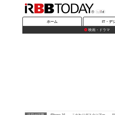
ホーム
IT・デ
映画・ドラマ
注目の話題
iPhone 16
こだわりデスクツアー
A