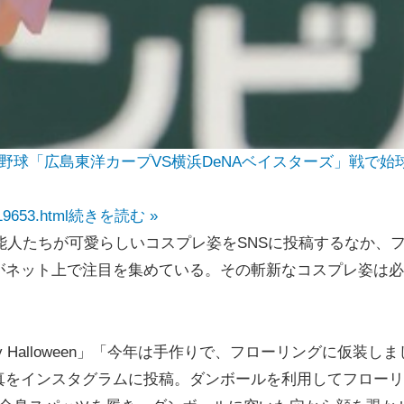
球「広島東洋カープVS横浜DeNAベイスターズ」戦で始
19653.html
続きを読む »
能人たちが可愛らしいコスプレ姿をSNSに投稿するなか、
がネット上で注目を集めている。その斬新なコスプレ姿は必
Halloween」「今年は手作りで、フローリングに仮装しま
真をインスタグラムに投稿。ダンボールを利用してフローリ