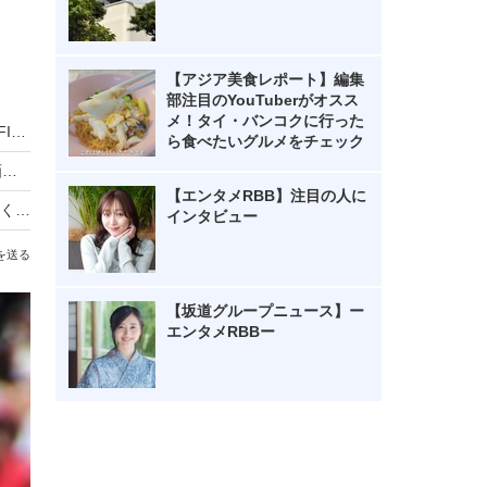
【アジア美食レポート】編集
部注目のYouTuberがオスス
メ！タイ・バンコクに行った
「勝利の女神」としてSNSでも反響！LE SSERAFIM・HONG EUNCHAEが千葉ロッテ戦で始球式に初登場
ら食べたいグルメをチェック
乃木坂46・中西アルノ、どんくさすぎる浴衣動画にネット「相変わらず」「嘘でしょ…」
【エンタメRBB】注目の人に
渡辺満里奈、久々のショートヘアに反響「夏らしくて、、、可愛い」
インタビュー
を送る
【坂道グループニュース】ー
エンタメRBBー