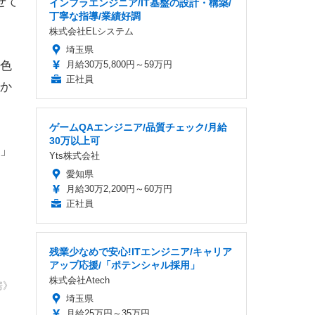
せて
インフラエンジニア/IT基盤の設計・構築/
丁寧な指導/業績好調
株式会社ELシステム
埼玉県
色
月給30万5,800円～59万円
正社員
か
ゲームQAエンジニア/品質チェック/月給
30万以上可
」
Yts株式会社
愛知県
月給30万2,200円～60万円
正社員
残業少なめで安心!ITエンジニア/キャリア
アップ応援/「ポテンシャル採用」
株式会社Atech
房》
埼玉県
月給25万円～35万円