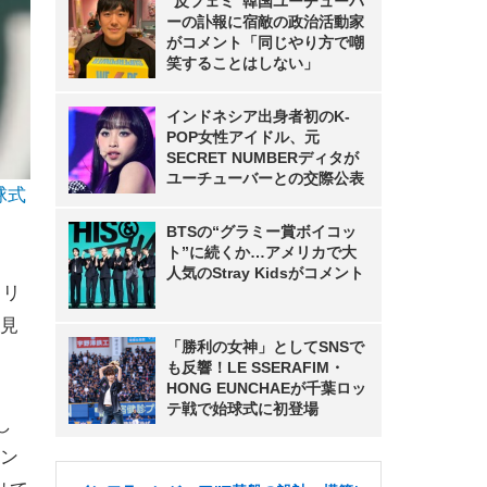
“反フェミ”韓国ユーチューバ
ーの訃報に宿敵の政治活動家
がコメント「同じやり方で嘲
笑することはしない」
インドネシア出身者初のK-
POP女性アイドル、元
SECRET NUMBERディタが
ユーチューバーとの交際公表
球式
BTSの“グラミー賞ボイコッ
ト”に続くか…アメリカで大
人気のStray Kidsがコメント
フリ
見
「勝利の女神」としてSNSで
も反響！LE SSERAFIM・
HONG EUNCHAEが千葉ロッ
テ戦で始球式に初登場
し
ン