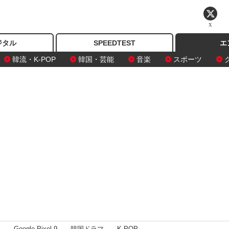
X
ジタル
SPEEDTEST
エ
韓流・K-POP
韓国・芸能
音楽
スポーツ
I
Google Pixel 9
韓国ドラマ
K-POP