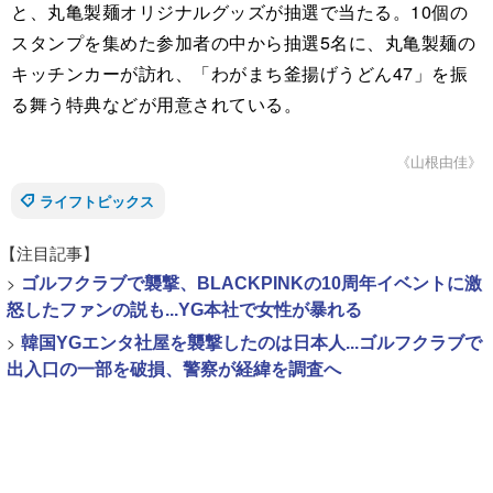
と、丸亀製麺オリジナルグッズが抽選で当たる。10個の
スタンプを集めた参加者の中から抽選5名に、丸亀製麺の
キッチンカーが訪れ、「わがまち釜揚げうどん47」を振
る舞う特典などが用意されている。
《山根由佳》
ライフトピックス
【注目記事】
>
ゴルフクラブで襲撃、BLACKPINKの10周年イベントに激
怒したファンの説も...YG本社で女性が暴れる
>
韓国YGエンタ社屋を襲撃したのは日本人...ゴルフクラブで
出入口の一部を破損、警察が経緯を調査へ