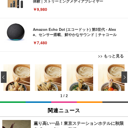
体験 | ストリーミングメディアプレイヤー
￥9,980
Amazon Echo Dot (エコードット) 第5世代 - Alex
a、センサー搭載、鮮やかなサウンド｜チャコール
￥7,480
>> もっと見る
[EdoErgo] オフィスチェア 椅子 テレワーク 疲れな
EIZO ビジネス向けプレミアムモニター | FlexScan
Amazonベーシック ペットシーツ 薄型 レギュラー 1
い 跳ね上げ式アームレスト コンパクト 約105度ロッ
EV3240X-WT | 31.5型4K UHD・USB Type-C・ホワ
‹
回使い捨て 無香料 ホワイト 300枚
キング pc 事務椅子 360度回転 座面昇降 強化ナイロ
イト
ン樹脂ベース 通気性メッシュ 在宅ワーク H-WY01
￥3,373
￥5,699
￥105,595
(黒網+黒枠+黒足)
1
/
2
EIZO ビジネス向けプレミアムモニター | FlexScan
SIHOO B100 オフィスチェア／デスクチェア メッシ
Amazonベーシック ペットシーツ 厚型 ワイド 42枚
EV2740X-WT | 27.0型4K UHD・USB Type-C・ホワ
ュチェア 人間工学 疲れない ブラック
x2袋(84枚) ホワイト(吸収面:ライトブルー)
関連ニュース
イト
￥27,999
￥3,234
￥109,572
薫り高い一品！東京ステーションホテルに秋限