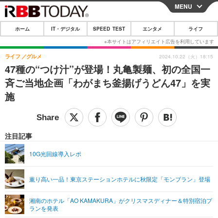
MENU
CLOSE
ホーム
IT・デジタル
SPEED TEST
エンタメ
ライフ
ホーム
IT・デジタル
ライフ
グルメ
2024.10.22（火）18:15
47種の“つけ汁”が登場！丸亀製麺、初の全国一
IT・デジタルTOP
スマートフォン
SPEED TEST
斉ご当地企画「わがまち釜揚げうどん47」を実
ネタ
ガジェット・ツール
施
エンタメ
ショッピング
その他
エンタメTOP
映画・ドラマ
ライフ
韓流・K-POP
韓国・芸能
注目記事
ライフTOP
グルメ
リリース一覧
音楽
スポーツ
10G光回線導入レポ
ペット
ショッピング
プッシュ通知の停止方法
グラビア
ブログ
その他
薫り高い一品！東京ステーションホテルに秋限定「モンブラン」登場
ショッピング
その他
湘南のホテル「AO KAMAKURA」がクリスマスディナー＆特別宿泊プ
ランを発表