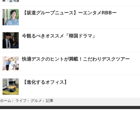
【坂道グループニュース】ーエンタメRBBー
今観るべきオススメ「韓国ドラマ」
快適デスクのヒントが満載！こだわりデスクツアー
【進化するオフィス】
記事
ホーム
›
ライフ
›
グルメ
›
TOP
Home
X
YouTube