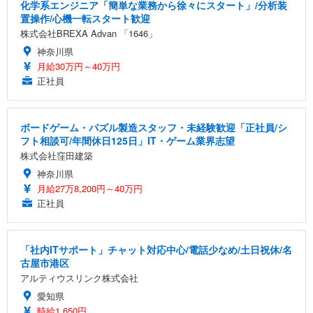
化学系エンジニア「簡単な業務から徐々にスタート」/分析装
置操作/心機一転スタート歓迎
株式会社BREXA Advan 「1646」
神奈川県
月給30万円～40万円
正社員
ボードゲーム・パズル製造スタッフ・未経験歓迎「正社員/シ
フト相談可/年間休日125日」IT・ゲーム業界志望
株式会社窪田建築
神奈川県
月給27万8,200円～40万円
正社員
「社内ITサポート」チャット対応中心/電話少なめ/土日祝休/名
古屋市港区
アルティウスリンク株式会社
愛知県
時給1,650円