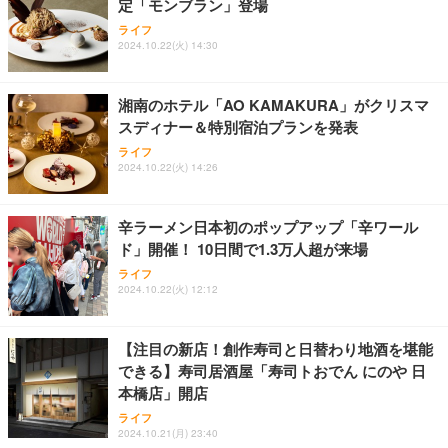
定「モンブラン」登場
Sezlife オフィスチェア デスクチェア 疲れない テレ
【純正品】27"ゲーミングモニター DualSense 充電
ネオ・ルーライフ ネオ・オムツ L 中型犬用 26枚入
ライフ
ワーク チェア 強化バックレスト 30度ロッキング機
フック付き（CFI-ZDM1J）
り 単品
2024.10.22(火) 14:30
能 人間工学 椅子 腰サポート 90度跳ね上げ式アーム
レスト 3Dヘッドレスト ハンガー付き 高反発クッシ
￥49,979
￥1,800
￥7,680
ョン PCチェア 通気性メッシュ ゲーミング/勉強/事
湘南のホテル「AO KAMAKURA」がクリスマ
務用 おしゃれ パソコンチェア (ブラック)
スディナー＆特別宿泊プランを発表
Sezlife オフィスチェア デスクチェア 疲れない テレ
【整備済み品】Dell E2724HS 27インチ 液晶モニタ
Smart Basic(スマートベーシック) 【Amazon.co.jp
ライフ
ワーク チェア 強化バックレスト 30度ロッキング機
ー フルHD（1920×1080）VA 非光沢 HDMI/DisplayP
限定】 Smart Basic アイリスオーヤマ ペットシーツ
2024.10.22(火) 14:26
能 人間工学 椅子 腰サポート 90度跳ね上げ式アーム
ort/VGA スピーカー内蔵 高さ調整 スイベル VESA対
超厚型 お徳用 ワイド 100枚入 (x 1) (ケース販売)
レスト 3Dヘッドレスト ハンガー付き 高反発クッシ
応 ComfortView ビジネス向け
￥7,680
￥15,800
￥3,670
ョン PCチェア 通気性メッシュ ゲーミング/勉強/事
辛ラーメン日本初のポップアップ「辛ワール
務用 おしゃれ パソコンチェア (ホワイト)
ド」開催！ 10日間で1.3万人超が来場
ANDWINT オフィスチェア デスクチェア 肘なし メ
【MiniLED/24.5inch/280Hz/FHD】GRAPHT THE S
アイリスオーヤマ ペットシーツ 超厚型 お徳用 レギ
ッシュ 通気性 ランバーサポート付き 腰サポート ガ
HOOTER Gaming Monitor 24” Essential ゲーミン
ライフ
ュラー 200枚入【Amazon.co.jp限定】
ス圧無段階昇降 360度回転 キャスター付き コンパク
グモニター QD 24.5インチ 1ms FHD 量子ドット 残
2024.10.22(火) 12:12
ト 幅52×奥行58.5×高さ84～96cm テレワーク 在宅
像低減 (3年保証 | 輝点保証 | 日本メーカー)
￥3,731
￥4,139
￥34,980
勤務 ブラック
【注目の新店！創作寿司と日替わり地酒を堪能
できる】寿司居酒屋「寿司トおでん にのや 日
本橋店」開店
ライフ
2024.10.21(月) 23:40