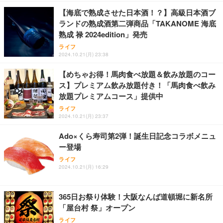
【海底で熟成させた日本酒！？】高級日本酒ブ
ランドの熟成酒第二弾商品「TAKANOME 海底
熟成 禄 2024edition」発売
ライフ
2024.10.21(月) 23:38
【めちゃお得！馬肉食べ放題＆飲み放題のコー
ス】プレミアム飲み放題付き！「馬肉食べ飲み
放題プレミアムコース」提供中
ライフ
2024.10.21(月) 23:37
Ado×くら寿司第2弾！誕生日記念コラボメニュ
ー登場
ライフ
2024.10.21(月) 16:29
365日お祭り体験！大阪なんば道頓堀に新名所
「屋台村 祭」オープン
ライフ