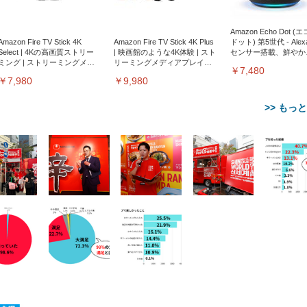
Amazon Echo Dot (
Amazon Fire TV Stick 4K
Amazon Fire TV Stick 4K Plus
ドット) 第5世代 - Ale
Select | 4Kの高画質ストリー
| 映画館のような4K体験 | スト
センサー搭載、鮮やか
ミング | ストリーミングメデ
リーミングメディアプレイヤ
サウンド｜チャコール
￥7,480
ィアプレイヤー
ー
￥7,980
￥9,980
>> もっ
【整備済み品】Dell
【MiniLED/24.5inch/280Hz/
正品】27"ゲーミングモ
ANDWINT オフィスチ
アイリスオーヤマ ペ
Sezlife オフィスチェア デスク
ネオ・ルーライフ ネオ・オム
E2724HS 27インチ 液晶モ
Sezlife オフィスチェア デスク
Smart Basic(スマートベーシ
GRAPHT THE SHOOTER
ー DualSense 充電フッ
ア デスクチェア 肘なし
シーツ 超厚型 お徳用 
チェア 疲れない テレワーク
ツ L 中型犬用 26枚入り 単品
ニター フル
チェア 疲れない テレワーク
ック) 【Amazon.co.jp限定】
Gaming Monitor 24” Essential
き（CFI-ZDM1J）
ッシュ 通気性 ランバ
ュラー 200枚入
チェア 強化バックレスト 30
HD（1920×1080）VA 非光
チェア 強化バックレスト 30度
Smart Basic アイリスオーヤマ
ーミングモニター QD 24.5イ
ポート付き 腰サポート
【Amazon.co.jp限定】
￥1,800
￥15,800
￥34,980
9,979
度ロッキング機能 人間工学 椅
沢 HDMI/DisplayPort/VGA
ロッキング機能 人間工学 椅子
ペットシーツ 超厚型 お徳用
￥4,139
￥3,731
1ms FHD 量子ドット 残像低減
ス圧無段階昇降 360度
￥7,680
￥7,680
￥3,670
子 腰サポート 90度跳ね上げ
スピーカー内蔵 高さ調整 ス
腰サポート 90度跳ね上げ式ア
ワイド 100枚入 (x 1) (ケース
年保証 | 輝点保証 | 日本メーカ
転 キャスター付き コ
式アームレスト 3Dヘッドレス
イベル VESA対応
ームレスト 3Dヘッドレスト
販売)
クト 幅52×奥行58.5×
ト ハンガー付き 高反発クッシ
ComfortView ビジネス向け
ハンガー付き 高反発クッショ