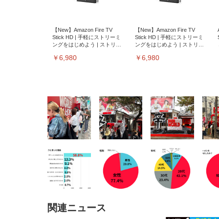
【New】Amazon Fire TV
【New】Amazon Fire TV
Stick HD | 手軽にストリーミ
Stick HD | 手軽にストリーミ
ングをはじめよう | ストリー
ングをはじめよう | ストリー
ミングメディアプレイヤー
ミングメディアプレイヤー
￥6,980
￥6,980
EIZO ビジネス向けプレミア
EIZO ビジネス向けプレミア
【純
[EdoErgo] オフィスチェア 椅
Amazonベーシック ペットシ
SIHOO B100 オフィスチェア
Amazonベーシック ペットシ
ムモニター | FlexScan
ムモニター | FlexScan
ニタ
子 テレワーク 疲れない 跳ね
ーツ 薄型 レギュラー 1回使い
／デスクチェア メッシュチェ
ーツ 厚型 ワイド 42枚x2袋(84
EV3240X-WT | 31.5型4K
EV2740X-WT | 27.0型4K
ク付
上げ式アームレスト コンパク
捨て 無香料 ホワイト 300枚
ア 人間工学 疲れない ブラッ
枚) ホワイト(吸収面:ライトブ
UHD・USB Type-C・ホワイ
UHD・USB Type-C・ホワイ
ト 約105度ロッキング pc 事務
￥105,595
￥109,572
ク
ルー)
￥4
ト
ト
￥5,699
￥3,373
￥27,999
￥3,234
椅子 360度回転 座面昇降 強化
関連ニュース
ナイロン樹脂ベース 通気性メ
ッシュ 在宅ワーク H-