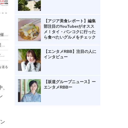
【アジア美食レポート】編集
部注目のYouTuberがオスス
メ！タイ・バンコクに行った
リーベルホテル大阪、秋のディナービュッフェ開催！国産牛ローストビーフからハロウィンスイーツまで
ら食べたいグルメをチェック
ローソン「からあげクン」累計50億食突破！40周年記念で8月10日まで2個増量
【エンタメRBB】注目の人に
「ご当地かき氷祭」大分で初開催！日本を含む12の国と地域の味、30種以上が集結
インタビュー
を送る
【坂道グループニュース】ー
中、
エンタメRBBー
ン
パン