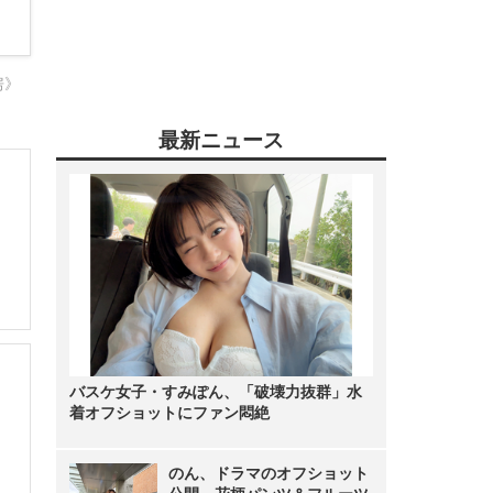
房》
最新ニュース
バスケ女子・すみぽん、「破壊力抜群」水
着オフショットにファン悶絶
のん、ドラマのオフショット