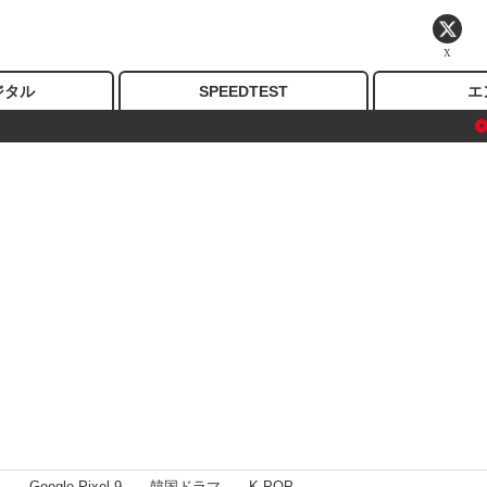
X
ジタル
SPEEDTEST
エ
I
Google Pixel 9
韓国ドラマ
K-POP