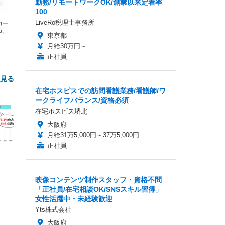
勤務/リモートワークOK/創業以来定着率
100
LiveRo税理士事務所
エコー
xa、
東京都
な
月給30万円～
正社員
と見る
在宅ホスピスでの訪問看護業務/看護師/ワ
ークライフバランス/資格必須
在宅ホスピス堺北
大阪府
月給31万5,000円～37万5,000円
正社員
FHD】
ェ
ット
映像コンテンツ制作スタッフ・資格不問
 メ
レギ
 ゲ
ーサ
「正社員/在宅相談OK/SNSスキル習得」
ンチ
 ガ
女性活躍中・未経験歓迎
 (3
回
Yts株式会社
ー)
ンパ
高さ
大阪府