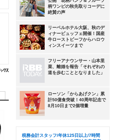
公開 花柄パンツ＆フルーツ
柄ワンピの秋先取りコーデに
絶賛の声
リーベルホテル大阪、秋のデ
ィナービュッフェ開催！国産
牛ローストビーフからハロウ
ィンスイーツまで
フリーアナウンサー・山本里
菜、離婚を報告「それぞれの
道を歩むこととなりました」
ローソン「からあげクン」累
計50億食突破！40周年記念で
8月10日まで2個増量
税務会計スタッフ/年休125日以上/7時間