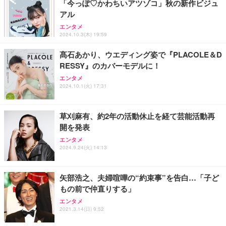
「今っぽ♡かわちいアツゾコ」秋の新作ビジュ
アル
エンタメ
2024.10.3(木) 19:59
髙石あかり、ウエディング姿で『PLACOLE＆D
RESSY』のカバーモデルに！
エンタメ
2024.10.1(火) 17:31
草刈麻有、約2年の活動休止を経て芸能活動再
開を発表
エンタメ
2024.9.24(火) 14:13
矢部浩之、夫婦喧嘩の“約束事”を告白…「子ど
もの前で仲直りする」
エンタメ
2021.3.14(日) 9:52