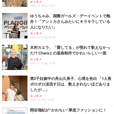
ス圧無段階昇降 360度回転 キャスター付き コンパク
グモニター QD 24.5インチ 1ms FHD 量子ドット 残
エンタメ
ト 幅52×奥行58.5×高さ84～96cm テレワーク 在宅
像低減 (3年保証 | 輝点保証 | 日本メーカー)
￥3,731
2024.10.16(水) 19:27
￥4,139
￥34,980
勤務 ブラック
ゆうちゃみ、国際ガールズ・デーイベントで熱
弁！「アンミカさんみたいにキラキラしている
人になりたい」
エンタメ
2024.10.11(金) 20:40
木村カエラ、「愛してる」が照れて歌えなかっ
た!? Charaとの楽曲制作でかわいらしい一面
エンタメ
2024.10.11(金) 15:50
第2子妊娠中の舟山久美子、心境を告白 「1人夜
ポロポロ涙流す日は、数えきれないほどありま
したが…」
エンタメ
2024.10.7(月) 15:44
関谷瑠紀が“かわちい”厚底ファッションに！