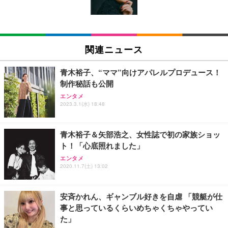
￥3,373
￥5,699
￥105,595
(黒網+黒枠+黒足)
EIZO ビジネス向けプレミアムモニター | FlexScan
SIHOO B100 オフィスチェア／デスクチェア メッシ
Amazonベーシック ペットシーツ 厚型 ワイド 42枚
EV2740X-WT | 27.0型4K UHD・USB Type-C・ホワ
ュチェア 人間工学 疲れない ブラック
x2袋(84枚) ホワイト(吸収面:ライトブルー)
関連ニュース
イト
￥27,999
￥3,234
￥109,572
青木裕子、“ママ”向けアパレルプロデュース！
制作秘話も公開
Sezlife オフィスチェア デスクチェア 疲れない テレ
【純正品】27"ゲーミングモニター DualSense 充電
ネオ・ルーライフ ネオ・オムツ L 中型犬用 26枚入
エンタメ
ワーク チェア 強化バックレスト 30度ロッキング機
2023.3.1(水) 18:48
フック付き（CFI-ZDM1J）
り 単品
能 人間工学 椅子 腰サポート 90度跳ね上げ式アーム
レスト 3Dヘッドレスト ハンガー付き 高反発クッシ
￥49,979
￥1,800
￥7,680
ョン PCチェア 通気性メッシュ ゲーミング/勉強/事
青木裕子＆矢部浩之、女性誌で初の家族ショッ
務用 おしゃれ パソコンチェア (ブラック)
ト！「心底照れました」
Sezlife オフィスチェア デスクチェア 疲れない テレ
【整備済み品】Dell E2724HS 27インチ 液晶モニタ
Smart Basic(スマートベーシック) 【Amazon.co.jp
エンタメ
ワーク チェア 強化バックレスト 30度ロッキング機
ー フルHD（1920×1080）VA 非光沢 HDMI/DisplayP
限定】 Smart Basic アイリスオーヤマ ペットシーツ
2020.11.7(土) 13:02
能 人間工学 椅子 腰サポート 90度跳ね上げ式アーム
ort/VGA スピーカー内蔵 高さ調整 スイベル VESA対
超厚型 お徳用 ワイド 100枚入 (x 1) (ケース販売)
レスト 3Dヘッドレスト ハンガー付き 高反発クッシ
応 ComfortView ビジネス向け
￥7,680
￥15,800
￥3,670
ョン PCチェア 通気性メッシュ ゲーミング/勉強/事
安斉かれん、ギャンブル好きを自虐 「競艇が仕
務用 おしゃれ パソコンチェア (ホワイト)
事と思っているくらいめちゃくちゃやってい
ANDWINT オフィスチェア デスクチェア 肘なし メ
【MiniLED/24.5inch/280Hz/FHD】GRAPHT THE S
アイリスオーヤマ ペットシーツ 超厚型 お徳用 レギ
た」
ッシュ 通気性 ランバーサポート付き 腰サポート ガ
HOOTER Gaming Monitor 24” Essential ゲーミン
ュラー 200枚入【Amazon.co.jp限定】