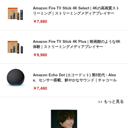
Amazon Fire TV Stick 4K Select | 4Kの高画質スト
リーミング | ストリーミングメディアプレイヤー
￥7,980
Amazon Fire TV Stick 4K Plus | 映画館のような4K
体験 | ストリーミングメディアプレイヤー
￥9,980
Amazon Echo Dot (エコードット) 第5世代 - Alex
a、センサー搭載、鮮やかなサウンド｜チャコール
￥7,480
>> もっと見る
[EdoErgo] オフィスチェア 椅子 テレワーク 疲れな
EIZO ビジネス向けプレミアムモニター | FlexScan
Amazonベーシック ペットシーツ 薄型 レギュラー 1
い 跳ね上げ式アームレスト コンパクト 約105度ロッ
EV3240X-WT | 31.5型4K UHD・USB Type-C・ホワ
回使い捨て 無香料 ホワイト 300枚
キング pc 事務椅子 360度回転 座面昇降 強化ナイロ
イト
ン樹脂ベース 通気性メッシュ 在宅ワーク H-WY01