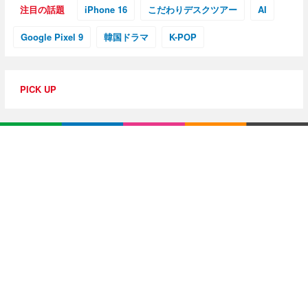
注目の話題
iPhone 16
こだわりデスクツアー
AI
Google Pixel 9
韓国ドラマ
K-POP
PICK UP
特集・連載
【動画レビュー】注目ガジェットを動画で解説！公式Y
ouTubeチャンネル
10G光回線導入レポ
【アジア美食レポート】編集部注目のYouTuberがオス
スメ！タイ・バンコクに行ったら食べたいグルメをチ
ェック