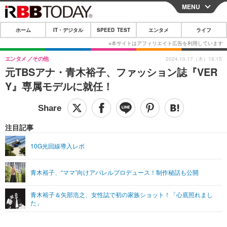
MENU
CLOSE
ホーム
IT・デジタル
SPEED TEST
エンタメ
ライフ
ホーム
IT・デジタル
エンタメ
その他
2024.10.17（木）18:15
元TBSアナ・青木裕子、ファッション誌『VER
IT・デジタルTOP
スマートフォン
SPEED TEST
Y』専属モデルに就任！
ネタ
ガジェット・ツール
エンタメ
ショッピング
その他
エンタメTOP
映画・ドラマ
ライフ
注目記事
韓流・K-POP
韓国・芸能
ライフTOP
グルメ
リリース一覧
10G光回線導入レポ
音楽
スポーツ
ペット
ショッピング
プッシュ通知の停止方法
青木裕子、“ママ”向けアパレルプロデュース！制作秘話も公開
グラビア
ブログ
その他
青木裕子＆矢部浩之、女性誌で初の家族ショット！「心底照れまし
ショッピング
その他
た」