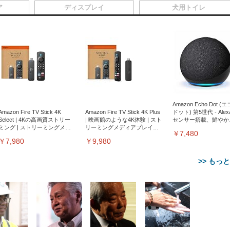
ア
ディスプレイ
犬用トイレ
Amazon Echo Dot (
Amazon Fire TV Stick 4K
Amazon Fire TV Stick 4K Plus
ドット) 第5世代 - Ale
Select | 4Kの高画質ストリー
| 映画館のような4K体験 | スト
センサー搭載、鮮やか
ミング | ストリーミングメデ
リーミングメディアプレイヤ
サウンド｜チャコール
￥7,480
ィアプレイヤー
ー
￥7,980
￥9,980
>> もっ