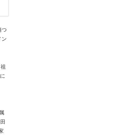
傷つ
メン
、祖
に
、
属
保田
家