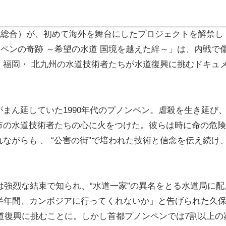
K総合）が、初めて海外を舞台にしたプロジェクトを解禁し
ノンペンの奇跡 ～希望の水道 国境を越えた絆～」は、内戦で
、福岡・ 北九州の水道技術者たちが水道復興に挑むドキュ
ん延していた1990年代のプノンペン。虐殺を生き延び
市の水道技術者たちの心に火をつけた。彼らは時に命の危険
ながらも 、 “公害の街”で培われた技術と信念を伝え続け
。
は強烈な結束で知られ、“水道一家”の異名をとる水道局に配
半年間、カンボジアに行ってくれないか」と告げられた久
水道復興に挑むことに。しかし首都プノンペンでは7割以上の