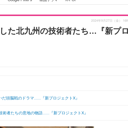
2024年9月27日（金） 16
こした北九州の技術者たち…『新プ
頭脳戦のドラマ......『新プロジェクトX』
者たちの意地の物語......『新プロジェクトX』