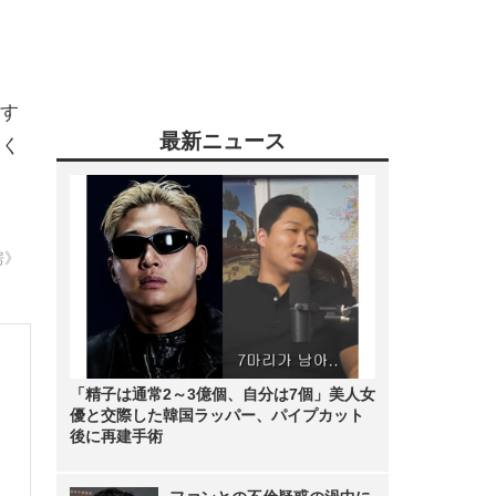
す
最新ニュース
働く
房》
「精子は通常2～3億個、自分は7個」美人女
優と交際した韓国ラッパー、パイプカット
後に再建手術