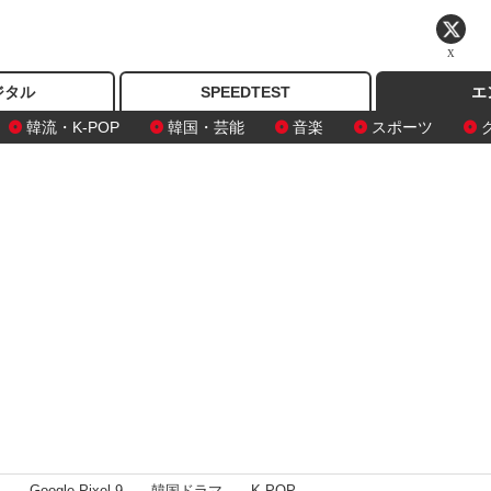
X
ジタル
SPEEDTEST
エ
韓流・K-POP
韓国・芸能
音楽
スポーツ
I
Google Pixel 9
韓国ドラマ
K-POP