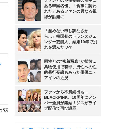
ファンとの不倫疑惑の渦中に
ある韓国名優、「食事に誘わ
れた」あるファンの異なる視
線が話題に
「産めない申し訳なさか
ら…」韓国初のトランスジェ
ンダー芸能人、結婚10年で別
れを選んだワケ
同性との“密着写真”が拡散…
ア
薬物使用で有罪、男性への性
的暴行疑惑もあった俳優ユ・
アインの近況
ファンから不満続出も…
BLACKPINK、10周年にメン
バー全員が集結！ジスがライ
ブ配信で再び謝罪