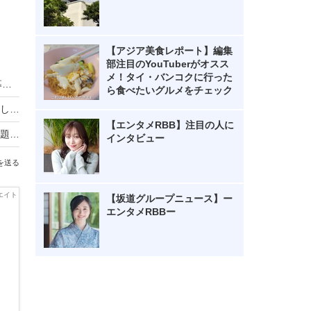
【アジア美食レポート】編集
部注目のYouTuberがオスス
メ！タイ・バンコクに行った
HIKAKIN、熊本地震に2000万円を寄付 動画で募金方法を解説し支援を呼びかけ
ら食べたいグルメをチェック
羽生結弦自らポーズを提案し撮影！完全撮り下ろし2027年度版カレンダーが発売決定！
【エンタメRBB】注目の人に
熊本地震の瞬間、手術室の緊迫ニュース映像が話題！「本当にすごい」「尊敬の念しかない」
インタビュー
を送る
【坂道グループニュース】ー
エンタメRBBー