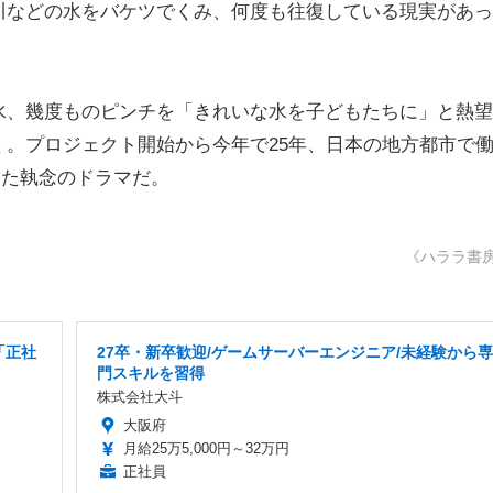
川などの水をバケツでくみ、何度も往復している現実があっ
、幾度ものピンチを「きれいな水を子どもたちに」と熱望
。プロジェクト開始から今年で25年、日本の地方都市で
けた執念のドラマだ。
《ハララ書
「正社
27卒・新卒歓迎/ゲームサーバーエンジニア/未経験から専
門スキルを習得
株式会社大斗
大阪府
月給25万5,000円～32万円
正社員