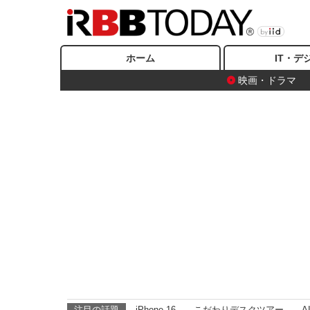
ホーム
IT・デ
映画・ドラマ
注目の話題
iPhone 16
こだわりデスクツアー
A