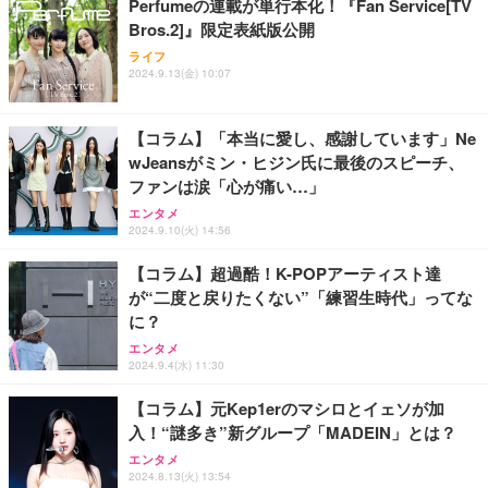
Perfumeの連載が単行本化！『Fan Service[TV
務用 おしゃれ パソコンチェア (ホワイト)
Bros.2]』限定表紙版公開
ANDWINT オフィスチェア デスクチェア 肘なし メ
【MiniLED/24.5inch/280Hz/FHD】GRAPHT THE S
アイリスオーヤマ ペットシーツ 超厚型 お徳用 レギ
ッシュ 通気性 ランバーサポート付き 腰サポート ガ
HOOTER Gaming Monitor 24” Essential ゲーミン
ライフ
ュラー 200枚入【Amazon.co.jp限定】
ス圧無段階昇降 360度回転 キャスター付き コンパク
グモニター QD 24.5インチ 1ms FHD 量子ドット 残
2024.9.13(金) 10:07
ト 幅52×奥行58.5×高さ84～96cm テレワーク 在宅
像低減 (3年保証 | 輝点保証 | 日本メーカー)
￥3,731
￥4,139
￥34,980
勤務 ブラック
【コラム】「本当に愛し、感謝しています」Ne
wJeansがミン・ヒジン氏に最後のスピーチ、
ファンは涙「心が痛い…」
エンタメ
2024.9.10(火) 14:56
【コラム】超過酷！K-POPアーティスト達
が“二度と戻りたくない”「練習生時代」ってな
に？
エンタメ
2024.9.4(水) 11:30
【コラム】元Kep1erのマシロとイェソが加
入！“謎多き”新グループ「MADEIN」とは？
エンタメ
2024.8.13(火) 13:54