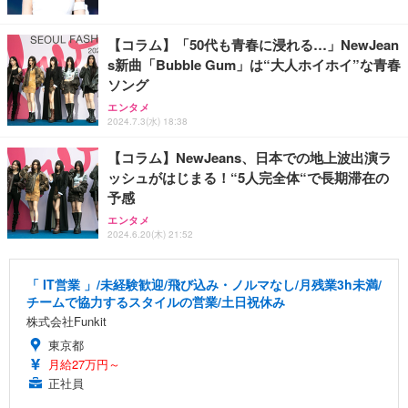
【コラム】「50代も青春に浸れる…」NewJean
s新曲「Bubble Gum」は“大人ホイホイ”な青春
ソング
エンタメ
2024.7.3(水) 18:38
【コラム】NewJeans、日本での地上波出演ラ
ッシュがはじまる！“5人完全体“で長期滞在の
予感
エンタメ
2024.6.20(木) 21:52
「 IT営業 」/未経験歓迎/飛び込み・ノルマなし/月残業3h未満/
チームで協力するスタイルの営業/土日祝休み
株式会社Funkit
東京都
月給27万円～
正社員