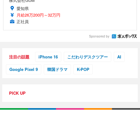
株式会社GUM
愛知県
月給26万200円～32万円
正社員
Sponsored by
注目の話題
iPhone 16
こだわりデスクツアー
AI
Google Pixel 9
韓国ドラマ
K-POP
PICK UP
特集・連載
【動画レビュー】注目ガジェットを動画で解説！公式Y
ouTubeチャンネル