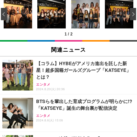
[EdoErgo] オフィスチェア 椅子 テレワーク 疲れな
EIZO ビジネス向けプレミアムモニター | FlexScan
Amazonベーシック ペットシーツ 薄型 レギュラー 1
い 跳ね上げ式アームレスト コンパクト 約105度ロッ
EV3240X-WT | 31.5型4K UHD・USB Type-C・ホワ
‹
回使い捨て 無香料 ホワイト 300枚
キング pc 事務椅子 360度回転 座面昇降 強化ナイロ
イト
ン樹脂ベース 通気性メッシュ 在宅ワーク H-WY01
￥3,373
￥5,699
￥105,595
(黒網+黒枠+黒足)
1
/
2
EIZO ビジネス向けプレミアムモニター | FlexScan
SIHOO B100 オフィスチェア／デスクチェア メッシ
Amazonベーシック ペットシーツ 厚型 ワイド 42枚
EV2740X-WT | 27.0型4K UHD・USB Type-C・ホワ
ュチェア 人間工学 疲れない ブラック
x2袋(84枚) ホワイト(吸収面:ライトブルー)
関連ニュース
イト
￥27,999
￥3,234
￥109,572
【コラム】HYBEがアメリカ進出を託した新
星！超多国籍ガールズグループ「KATSEYE」
Sezlife オフィスチェア デスクチェア 疲れない テレ
とは？
【純正品】27"ゲーミングモニター DualSense 充電
ネオ・ルーライフ ネオ・オムツ L 中型犬用 26枚入
ワーク チェア 強化バックレスト 30度ロッキング機
フック付き（CFI-ZDM1J）
り 単品
エンタメ
能 人間工学 椅子 腰サポート 90度跳ね上げ式アーム
2024.8.20(火) 20:36
レスト 3Dヘッドレスト ハンガー付き 高反発クッシ
￥49,979
￥1,800
￥7,680
ョン PCチェア 通気性メッシュ ゲーミング/勉強/事
BTSらを輩出した育成プログラムが明らかに!?
務用 おしゃれ パソコンチェア (ブラック)
「KATSEYE」誕生の舞台裏が配信決定
Sezlife オフィスチェア デスクチェア 疲れない テレ
【整備済み品】Dell E2724HS 27インチ 液晶モニタ
Smart Basic(スマートベーシック) 【Amazon.co.jp
エンタメ
ワーク チェア 強化バックレスト 30度ロッキング機
ー フルHD（1920×1080）VA 非光沢 HDMI/DisplayP
限定】 Smart Basic アイリスオーヤマ ペットシーツ
2024.8.6(火) 15:06
能 人間工学 椅子 腰サポート 90度跳ね上げ式アーム
ort/VGA スピーカー内蔵 高さ調整 スイベル VESA対
超厚型 お徳用 ワイド 100枚入 (x 1) (ケース販売)
レスト 3Dヘッドレスト ハンガー付き 高反発クッシ
応 ComfortView ビジネス向け
￥7,680
￥15,800
￥3,670
ョン PCチェア 通気性メッシュ ゲーミング/勉強/事