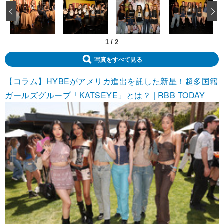
‹
1
/
2
写真をすべて見る
【コラム】HYBEがアメリカ進出を託した新星！超多国籍
ガールズグループ「KATSEYE」とは？ | RBB TODAY