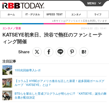
MENU
CLOSE
ホーム
IT・デジタル
SPEED TEST
エンタメ
ライフ
ホーム
IT・デジタル
エンタメ
音楽
2024.9.22（日）10:41
KATSEYE初来日、渋谷で熱狂のファンミーテ
IT・デジタルTOP
スマートフォン
SPEED TEST
ィング開催
ネタ
ガジェット・ツール
エンタメ
ショッピング
その他
エンタメTOP
映画・ドラマ
ライフ
注目記事
韓流・K-POP
韓国・芸能
ライフTOP
グルメ
リリース一覧
10G光回線導入レポ
音楽
スポーツ
ペット
ショッピング
プッシュ通知の停止方法
【コラム】HYBEがアメリカ進出を託した新星！超多国籍ガールズグ
ループ「KATSEYE」とは？
グラビア
ブログ
その他
BTSらを輩出した育成プログラムが明らかに!? 「KATSEYE」誕生の舞
ショッピング
その他
台裏が配信決定