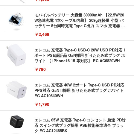
モバイルバッテリー 大容量 30000mAh 【22.5W/20
W急速充電 4本ケーブル内蔵】 209g超軽量 小型 バ
ッテリー 5台同時充電 Type-C出力 スマホ 充電器 LC
D残量表示 LEDライト付き ストラップ付き 持ち運び
￥2,469
携帯充電器 停電対策 アウトドア/旅行/出張/防災/緊
急用 iOS/Android各種他対応 機内持込可 (高級白い)
エレコム 充電器 Type-C USB-C 20W USB PD対応 1
ポート PSE認証品 GaN採用 折りたたみ式プラグ ホ
ワイト 【 iPhone16 15 等対応】 EC-AC6820WH
￥790
エレコム 充電器 40W 2ポート Type-C USB PD対応
PPS対応 GaN II採用 折りたたみ式プラグ ホワイト
EC-AC10640WH
￥1,790
エレコム 65W 充電器 Type-C コンセント 急速 PD対
応 スイング式プラグ採用 PSE技術基準適合 ブラッ
ク EC-AC12465BK