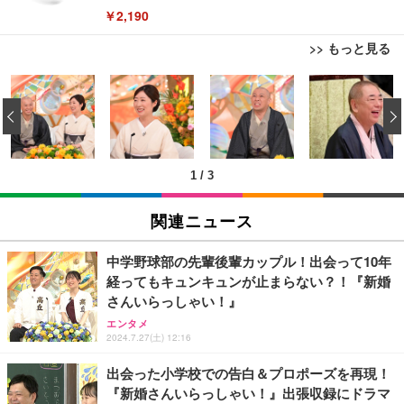
￥2,190
>> もっと見る
Bluetoothイヤホン ワイヤレスイヤホン IPX7防水
最大60時間再生 2026年最新Bluetooth6.0ブルートゥ
‹
ースイヤホン 全音域HIFI音質低遅延接続瞬時 片耳/
両耳 WEB会議/運動/ゲーム/通学通勤/スポーツ/音楽
￥999
用iPhone/Android対応 (002 black)
1
/
3
Grithope イヤホン タイプC【2026新モデル 耐久
性】 有線イヤホン マイク付き HiFi音質 ノイズ低減
関連ニュース
重低音 遅延なし
￥949
中学野球部の先輩後輩カップル！出会って10年
経ってもキュンキュンが止まらない？！『新婚
Lightning to 3.5mm イヤホンジャック 変換 MFi認
さんいらっしゃい！』
証 【ハイレゾ音質】 内蔵DAC 遅延なし 48ビット/9
エンタメ
6KHz 音量調節対応
2024.7.27(土) 12:16
￥999
出会った小学校での告白＆プロポーズを再現！
『新婚さんいらっしゃい！』出張収録にドラマ
【HIFI音質】iphone イヤホンジャック ライトニン