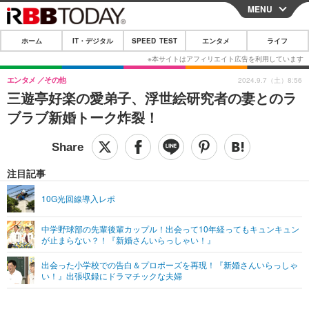
MENU
CLOSE
ホーム
IT・デジタル
SPEED TEST
エンタメ
ライフ
ホーム
IT・デジタル
エンタメ
その他
2024.9.7（土）8:56
三遊亭好楽の愛弟子、浮世絵研究者の妻とのラ
IT・デジタルTOP
スマートフォン
SPEED TEST
ブラブ新婚トーク炸裂！
ネタ
ガジェット・ツール
エンタメ
ショッピング
その他
エンタメTOP
映画・ドラマ
ライフ
注目記事
韓流・K-POP
韓国・芸能
ライフTOP
グルメ
リリース一覧
10G光回線導入レポ
音楽
スポーツ
ペット
ショッピング
プッシュ通知の停止方法
中学野球部の先輩後輩カップル！出会って10年経ってもキュンキュン
が止まらない？！『新婚さんいらっしゃい！』
グラビア
ブログ
その他
出会った小学校での告白＆プロポーズを再現！『新婚さんいらっしゃ
ショッピング
その他
い！』出張収録にドラマチックな夫婦