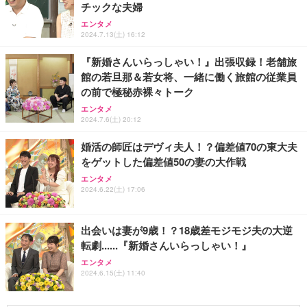
チックな夫婦
グ イヤホン 変換 MFI認証 4極 内蔵DAC 遅延なし 音
量調節/音楽
エンタメ
2024.7.13(土) 16:12
￥999
『新婚さんいらっしゃい！』出張収録！老舗旅
館の若旦那＆若女将、一緒に働く旅館の従業員
寝ホン 睡眠用イヤホン 寝ながら 痛くない 超軽量2.8
g ASMR推薦 ワイヤレス Bluetooth6.1 柔軟性高 安
の前で極秘赤裸々トーク
眠 仕事 ブルー
エンタメ
2024.7.6(土) 20:12
￥2,682
婚活の師匠はデヴィ夫人！？偏差値70の東大夫
をゲットした偏差値50の妻の大作戦
エンタメ
2024.6.22(土) 17:06
出会いは妻が9歳！？18歳差モジモジ夫の大逆
転劇......『新婚さんいらっしゃい！』
エンタメ
2024.6.15(土) 11:40