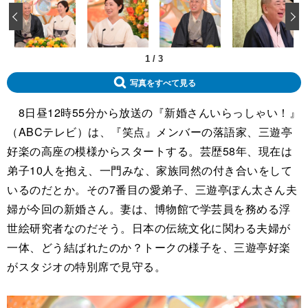
‹
1
/
3
写真をすべて見る
8日昼12時55分から放送の『新婚さんいらっしゃい！』
（ABCテレビ）は、『笑点』メンバーの落語家、三遊亭
好楽の高座の模様からスタートする。芸歴58年、現在は
弟子10人を抱え、一門みな、家族同然の付き合いをして
いるのだとか。その7番目の愛弟子、三遊亭ぽん太さん夫
婦が今回の新婚さん。妻は、博物館で学芸員を務める浮
世絵研究者なのだそう。日本の伝統文化に関わる夫婦が
一体、どう結ばれたのか？トークの様子を、三遊亭好楽
がスタジオの特別席で見守る。