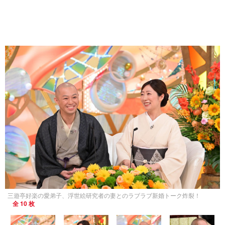
三遊亭好楽の愛弟子、浮世絵研究者の妻とのラブラブ新婚トーク炸裂！
全 10 枚