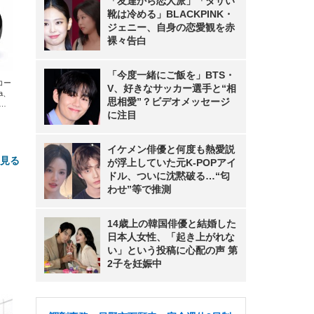
「友達から恋人派」「ダサい
靴は冷める」BLACKPINK・
ジェニー、自身の恋愛観を赤
裸々告白
「今度一緒にご飯を」BTS・
エコー
V、好きなサッカー選手と“相
xa、
思相愛”？ビデオメッセージ
な
に注目
イケメン俳優と何度も熱愛説
と見る
が浮上していた元K-POPアイ
ドル、ついに沈黙破る…“匂
わせ”等で推測
14歳上の韓国俳優と結婚した
日本人女性、「起き上がれな
い」という投稿に心配の声 第
2子を妊娠中
FHD】
ェ
ット
 メ
レギ
 ゲ
ーサ