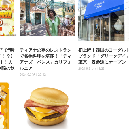
ュラー 200枚入
チェア 強化バックレスト 30
HD（1920×1080）VA 非光
チェア 強化バックレスト 30度
Smart Basic アイリスオーヤマ
ーミングモニター QD 24.5イ
ポート付き 腰サポート
【Amazon.co.jp限定】
￥1,800
￥15,800
￥34,980
9,979
度ロッキング機能 人間工学 椅
沢 HDMI/DisplayPort/VGA
ロッキング機能 人間工学 椅子
ペットシーツ 超厚型 お徳用
￥4,139
￥3,731
1ms FHD 量子ドット 残像低減
ス圧無段階昇降 360度
￥7,680
￥7,680
￥3,670
子 腰サポート 90度跳ね上げ
スピーカー内蔵 高さ調整 ス
腰サポート 90度跳ね上げ式ア
ワイド 100枚入 (x 1) (ケース
年保証 | 輝点保証 | 日本メーカ
転 キャスター付き コ
式アームレスト 3Dヘッドレス
イベル VESA対応
ームレスト 3Dヘッドレスト
販売)
クト 幅52×奥行58.5×
ト ハンガー付き 高反発クッシ
ComfortView ビジネス向け
ハンガー付き 高反発クッショ
84～96cm テレワーク
ョン PCチェア 通気性メッシ
ン PCチェア 通気性メッシュ
宅勤務 ブラック
ュ ゲーミング/勉強/事務用 お
ゲーミング/勉強/事務用 おし
しゃれ パソコンチェア (ブラ
ゃれ パソコンチェア (ホワイ
ック)
ト)
0円で“時
ティアナの夢のレストラン
初上陸！韓国のヨーグル
”！？】
で名物料理を堪能！「ティ
ブランド「グリークデイ
！！人
アナズ・パレス」カリフォ
東京・表参道にオープン
制限の飲
ルニア
2024.9.3(火) 11:23
2024.9.3(火) 20:42