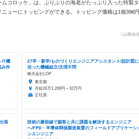
ムコロッケ」は、ぷりぷりの海老がたっぷり入った特製タ
ニューにトッピングができる。トッピング価格は1個396
《山根由
IT機
27卒・新卒/ものづくりエンジニアアシスタント/設計図に
組み作
沿った機械組立/文理不問
株式会社LOP
東京都
月給26万1,200円～32万円
正社員
出張
技術の最前線で顧客と共に課題を解決するエンジニア
へ/FPD・半導体関係製造装置のフィールドアプリケーシ
ンエンジニア