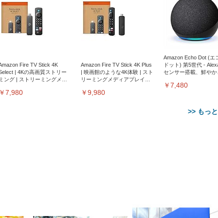
Amazon Echo Dot (
Amazon Fire TV Stick 4K
Amazon Fire TV Stick 4K Plus
ドット) 第5世代 - Ale
Select | 4Kの高画質ストリー
| 映画館のような4K体験 | スト
センサー搭載、鮮やか
ミング | ストリーミングメデ
リーミングメディアプレイヤ
サウンド｜チャコール
￥7,480
ィアプレイヤー
ー
￥7,980
￥9,980
>> もっ
【整備済み品】Dell
【MiniLED/24.5inch/280Hz/
正品】27"ゲーミングモ
ANDWINT オフィスチ
アイリスオーヤマ ペ
Sezlife オフィスチェア デスク
ネオ・ルーライフ ネオ・オム
E2724HS 27インチ 液晶モ
Sezlife オフィスチェア デスク
Smart Basic(スマートベーシ
GRAPHT THE SHOOTER
ー DualSense 充電フッ
ア デスクチェア 肘なし
シーツ 超厚型 お徳用 
チェア 疲れない テレワーク
ツ L 中型犬用 26枚入り 単品
ニター フル
チェア 疲れない テレワーク
ック) 【Amazon.co.jp限定】
Gaming Monitor 24” Essential
き（CFI-ZDM1J）
ッシュ 通気性 ランバ