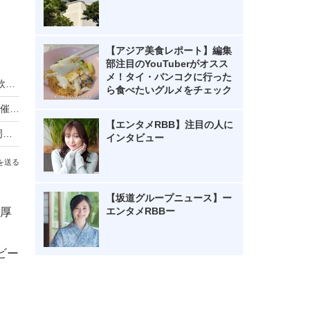
【アジア美食レポート】編集
部注目のYouTuberがオスス
メ！タイ・バンコクに行った
近江牛×クラフトビールを電車で満喫！一番搾り飲み放題も復活「近江ビア電2026」運行
ら食べたいグルメをチェック
リーベルホテル大阪、秋のディナービュッフェ開催！国産牛ローストビーフからハロウィンスイーツまで
【エンタメRBB】注目の人に
ローソン「からあげクン」累計50億食突破！40周年記念で8月10日まで2個増量
インタビュー
を送る
【坂道グループニュース】ー
厚
エンタメRBBー
ビー