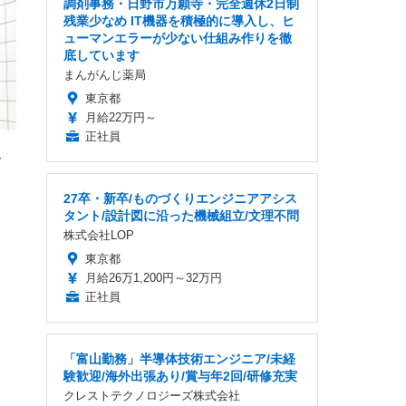
調剤事務・日野市万願寺・完全週休2日制
ンチ
 ガ
残業少なめ IT機器を積極的に導入し、ヒ
 (3
回
ューマンエラーが少ない仕組み作りを徹
ー)
ンパ
高さ
底しています
 在
まんがんじ薬局
東京都
月給22万円～
正社員
ト
」
27卒・新卒/ものづくりエンジニアアシス
タント/設計図に沿った機械組立/文理不問
株式会社LOP
東京都
月給26万1,200円～32万円
正社員
「富山勤務」半導体技術エンジニア/未経
験歓迎/海外出張あり/賞与年2回/研修充実
クレストテクノロジーズ株式会社