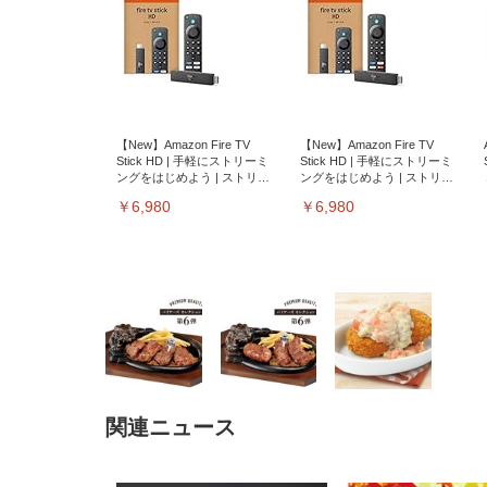
【New】Amazon Fire TV
【New】Amazon Fire TV
Stick HD | 手軽にストリーミ
Stick HD | 手軽にストリーミ
ングをはじめよう | ストリー
ングをはじめよう | ストリー
ミングメディアプレイヤー
ミングメディアプレイヤー
￥6,980
￥6,980
関連ニュース
EIZO ビジネス向けプレミア
EIZO ビジネス向けプレミア
【純
[EdoErgo] オフィスチェア 椅
Amazonベーシック ペットシ
SIHOO B100 オフィスチェア
Amazonベーシック ペットシ
ムモニター | FlexScan
ムモニター | FlexScan
ニタ
子 テレワーク 疲れない 跳ね
ーツ 薄型 レギュラー 1回使い
／デスクチェア メッシュチェ
ーツ 厚型 ワイド 42枚x2袋(84
EV3240X-WT | 31.5型4K
EV2740X-WT | 27.0型4K
ク付