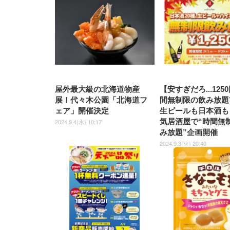
上げ式アームレスト コンパク
捨て 無香料 ホワイト 300枚
ア 人間工学 疲れない ブラッ
枚) ホワイト(吸収面:ライトブ
UHD・USB Type-C・ホワイ
UHD・USB Type-C・ホワイ
ト 約105度ロッキング pc 事務
￥105,595
￥109,572
ク
ルー)
￥4
ト
ト
￥5,699
￥3,373
￥27,999
￥3,234
椅子 360度回転 座面昇降 強化
ナイロン樹脂ベース 通気性メ
ッシュ 在宅ワーク H-
WY01(黒網+黒枠+黒足)
屋外最大級の北海道物産
【安すぎだろ...125
展！代々木公園「北海道フ
間無制限の飲み放題
ェア」開催決定
生ビールも日本酒も
気居酒屋で“時間無
2024.9.4(水) 10:17
み放題”企画開催
2024.9.3(火) 20:40