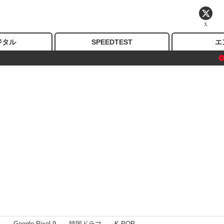
X
ジタル
SPEEDTEST
エ
I
Google Pixel 9
韓国ドラマ
K-POP