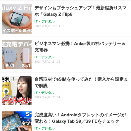
￥27,999
￥3,234
￥109,572
デザインもブラッシュアップ！最新縦折りスマ
ホ「Galaxy Z Flip6」
Sezlife オフィスチェア デスクチェア 疲れない テレ
【純正品】27"ゲーミングモニター DualSense 充電
ネオ・ルーライフ ネオ・オムツ L 中型犬用 26枚入
IT・デジタル
ワーク チェア 強化バックレスト 30度ロッキング機
2024.8.8(木) 14:04
フック付き（CFI-ZDM1J）
り 単品
能 人間工学 椅子 腰サポート 90度跳ね上げ式アーム
レスト 3Dヘッドレスト ハンガー付き 高反発クッシ
￥49,979
￥1,800
￥7,680
ョン PCチェア 通気性メッシュ ゲーミング/勉強/事
ビジネスマン必携！Anker製の神バッテリー＆
務用 おしゃれ パソコンチェア (ブラック)
充電器
Sezlife オフィスチェア デスクチェア 疲れない テレ
【整備済み品】Dell E2724HS 27インチ 液晶モニタ
Smart Basic(スマートベーシック) 【Amazon.co.jp
IT・デジタル
ワーク チェア 強化バックレスト 30度ロッキング機
ー フルHD（1920×1080）VA 非光沢 HDMI/DisplayP
限定】 Smart Basic アイリスオーヤマ ペットシーツ
2024.7.5(金) 21:04
能 人間工学 椅子 腰サポート 90度跳ね上げ式アーム
ort/VGA スピーカー内蔵 高さ調整 スイベル VESA対
超厚型 お徳用 ワイド 100枚入 (x 1) (ケース販売)
レスト 3Dヘッドレスト ハンガー付き 高反発クッシ
応 ComfortView ビジネス向け
￥7,680
￥15,800
￥3,670
ョン PCチェア 通気性メッシュ ゲーミング/勉強/事
台湾取材でeSIMを使ってみた！購入から設定ま
務用 おしゃれ パソコンチェア (ホワイト)
で解説
ANDWINT オフィスチェア デスクチェア 肘なし メ
【MiniLED/24.5inch/280Hz/FHD】GRAPHT THE S
アイリスオーヤマ ペットシーツ 超厚型 お徳用 レギ
ッシュ 通気性 ランバーサポート付き 腰サポート ガ
HOOTER Gaming Monitor 24” Essential ゲーミン
IT・デジタル
ュラー 200枚入【Amazon.co.jp限定】
ス圧無段階昇降 360度回転 キャスター付き コンパク
グモニター QD 24.5インチ 1ms FHD 量子ドット 残
2024.7.4(木) 21:34
ト 幅52×奥行58.5×高さ84～96cm テレワーク 在宅
像低減 (3年保証 | 輝点保証 | 日本メーカー)
￥3,731
￥4,139
￥34,980
勤務 ブラック
完成度高い！Androidタブレットのイメージが
変わる！Galaxy Tab S9／S9 FEをチェック
IT・デジタル