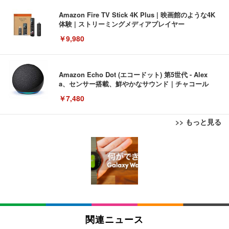
Amazon Fire TV Stick 4K Plus | 映画館のような4K
体験 | ストリーミングメディアプレイヤー
￥9,980
Amazon Echo Dot (エコードット) 第5世代 - Alex
a、センサー搭載、鮮やかなサウンド｜チャコール
￥7,480
>> もっと見る
[EdoErgo] オフィスチェア 椅子 テレワーク 疲れな
EIZO ビジネス向けプレミアムモニター | FlexScan
Amazonベーシック ペットシーツ 薄型 レギュラー 1
い 跳ね上げ式アームレスト コンパクト 約105度ロッ
EV3240X-WT | 31.5型4K UHD・USB Type-C・ホワ
回使い捨て 無香料 ホワイト 300枚
キング pc 事務椅子 360度回転 座面昇降 強化ナイロ
イト
ン樹脂ベース 通気性メッシュ 在宅ワーク H-WY01
￥3,373
￥5,699
￥105,595
(黒網+黒枠+黒足)
EIZO ビジネス向けプレミアムモニター | FlexScan
SIHOO B100 オフィスチェア／デスクチェア メッシ
Amazonベーシック ペットシーツ 厚型 ワイド 42枚
EV2740X-WT | 27.0型4K UHD・USB Type-C・ホワ
ュチェア 人間工学 疲れない ブラック
x2袋(84枚) ホワイト(吸収面:ライトブルー)
関連ニュース
イト