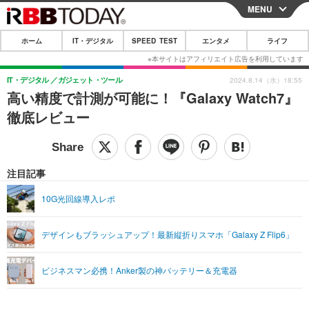
MENU
CLOSE
ホーム
IT・デジタル
SPEED TEST
エンタメ
ライフ
ホーム
IT・デジタル
IT・デジタル
ガジェット・ツール
2024.8.14（水）18:55
高い精度で計測が可能に！『Galaxy Watch7』
IT・デジタルTOP
スマートフォン
SPEED TEST
徹底レビュー
ネタ
ガジェット・ツール
エンタメ
ショッピング
その他
エンタメTOP
映画・ドラマ
ライフ
注目記事
韓流・K-POP
韓国・芸能
ライフTOP
グルメ
リリース一覧
10G光回線導入レポ
音楽
スポーツ
ペット
ショッピング
プッシュ通知の停止方法
デザインもブラッシュアップ！最新縦折りスマホ「Galaxy Z Flip6」
グラビア
ブログ
その他
ショッピング
その他
ビジネスマン必携！Anker製の神バッテリー＆充電器