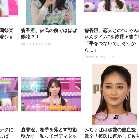
ョン PCチェア 通気性メッシ
ン PCチェア 通気性メッシュ
宅勤務 ブラック
ュ ゲーミング/勉強/事務用 お
ゲーミング/勉強/事務用 おし
しゃれ パソコンチェア (ブラ
ゃれ パソコンチェア (ホワイ
ック)
ト)
園祭楽
森香澄、彼氏の前ではほぼ
森香澄、恋人との“にゃん
着ショ
動物？！
ゃんタイム”を赤裸々告白!
「手をつないで、そっか
2024.7.17(水) 20:18
ら…」
2024.6.19(水) 17:04
テクに
森香澄、相手を落とす戦術
みちょぱは恋愛の熱血授
ょぱ
明かす「私ってボディタッ
業？「彼氏に何かしても