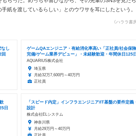
をもらった。めっちゃ喜びながら、その先輩のSNSを見た
の手紙を渡しているらしい」とのウワサを耳にしたという。
《ハララ書
ぼなし
ゲームQAエンジニア・有給消化率高い「正社員/社会保
2回
完備/ゲーム業界デビュー」・未経験歓迎・年間休日125
AQUARIUS株式会社
埼玉県
月給32万7,600円～40万円
正社員
歓
「スピード内定」インフラエンジニア/IT基盤の要件定義
25日
設計
株式会社ELシステム
神奈川県
月給29万円～40万円
正社員