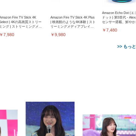
Amazon Echo Dot (
Amazon Fire TV Stick 4K
Amazon Fire TV Stick 4K Plus
ドット) 第5世代 - Ale
Select | 4Kの高画質ストリー
| 映画館のような4K体験 | スト
センサー搭載、鮮やか
ミング | ストリーミングメデ
リーミングメディアプレイヤ
サウンド｜チャコール
￥7,480
ィアプレイヤー
ー
￥7,980
￥9,980
>> もっ
【整備済み品】Dell
【MiniLED/24.5inch/280Hz/
正品】27"ゲーミングモ
ANDWINT オフィスチ
アイリスオーヤマ ペ
Sezlife オフィスチェア デスク
ネオ・ルーライフ ネオ・オム
E2724HS 27インチ 液晶モ
Sezlife オフィスチェア デスク
Smart Basic(スマートベーシ
GRAPHT THE SHOOTER
ー DualSense 充電フッ
ア デスクチェア 肘なし
シーツ 超厚型 お徳用 
チェア 疲れない テレワーク
ツ L 中型犬用 26枚入り 単品
ニター フル
チェア 疲れない テレワーク
ック) 【Amazon.co.jp限定】
Gaming Monitor 24” Essential
き（CFI-ZDM1J）
ッシュ 通気性 ランバ
ュラー 200枚入
チェア 強化バックレスト 30
HD（1920×1080）VA 非光
チェア 強化バックレスト 30度
Smart Basic アイリスオーヤマ
ーミングモニター QD 24.5イ
ポート付き 腰サポート
【Amazon.co.jp限定】
￥1,800
￥15,800
￥34,980
9,979
度ロッキング機能 人間工学 椅
沢 HDMI/DisplayPort/VGA
ロッキング機能 人間工学 椅子
ペットシーツ 超厚型 お徳用
￥4,139
￥3,731
1ms FHD 量子ドット 残像低減
ス圧無段階昇降 360度
￥7,680
￥7,680
￥3,670
子 腰サポート 90度跳ね上げ
スピーカー内蔵 高さ調整 ス
腰サポート 90度跳ね上げ式ア
ワイド 100枚入 (x 1) (ケース
年保証 | 輝点保証 | 日本メーカ
転 キャスター付き コ
式アームレスト 3Dヘッドレス
イベル VESA対応
ームレスト 3Dヘッドレスト
販売)
クト 幅52×奥行58.5×
ト ハンガー付き 高反発クッシ
ComfortView ビジネス向け
ハンガー付き 高反発クッショ
84～96cm テレワーク