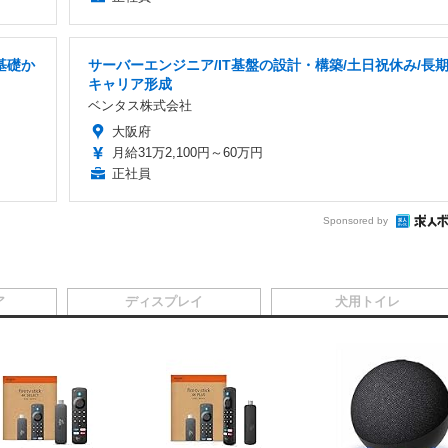
基礎か
サーバーエンジニア/IT基盤の設計・構築/土日祝休み/長
キャリア形成
ベンタス株式会社
大阪府
月給31万2,100円～60万円
正社員
Sponsored by
ア
ディスプレイ
犬用トイレ