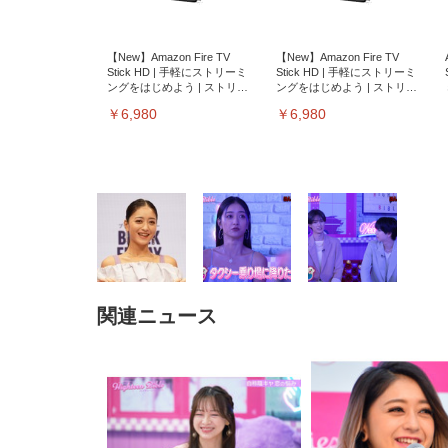
【New】Amazon Fire TV
【New】Amazon Fire TV
Stick HD | 手軽にストリーミ
Stick HD | 手軽にストリーミ
ングをはじめよう | ストリー
ングをはじめよう | ストリー
ミングメディアプレイヤー
ミングメディアプレイヤー
￥6,980
￥6,980
関連ニュース
EIZO ビジネス向けプレミア
EIZO ビジネス向けプレミア
【純
[EdoErgo] オフィスチェア 椅
Amazonベーシック ペットシ
SIHOO B100 オフィスチェア
Amazonベーシック ペットシ
ムモニター | FlexScan
ムモニター | FlexScan
ニタ
子 テレワーク 疲れない 跳ね
ーツ 薄型 レギュラー 1回使い
／デスクチェア メッシュチェ
ーツ 厚型 ワイド 42枚x2袋(84
EV3240X-WT | 31.5型4K
EV2740X-WT | 27.0型4K
ク付
上げ式アームレスト コンパク
捨て 無香料 ホワイト 300枚
ア 人間工学 疲れない ブラッ
枚) ホワイト(吸収面:ライトブ
UHD・USB Type-C・ホワイ
UHD・USB Type-C・ホワイ
ト 約105度ロッキング pc 事務
￥105,595
￥109,572
ク
ルー)
￥4
ト
ト
￥5,699
￥3,373
￥27,999
￥3,234
椅子 360度回転 座面昇降 強化
ナイロン樹脂ベース 通気性メ
ッシュ 在宅ワーク H-