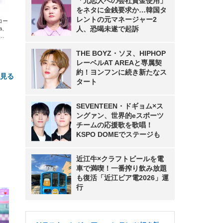
「元恋人への会社資金使用」
をネタに金銭要求か…韓国タ
レントの元マネージャー2
エコー
人、恐喝未遂で起訴
xa、
な
THE BOYZ・ソヌ、HIPHOP
レーベルAT AREAと専属契
約！ヨンフンに続き新たなス
と見る
タート
SEVENTEEN・ドギョム×ス
ングァン、世界的eスポーツ
チームの応援歌を歌唱！
KSPO DOMEでステージも
近江牛×クラフトビールを電
車で満喫！一番搾り飲み放題
FHD】
ェ
ット
 メ
も復活「近江ビア電2026」運
レギ
 ゲ
ーサ
行
ンチ
 ガ
 (3
回
ー)
ンパ
高さ
 在