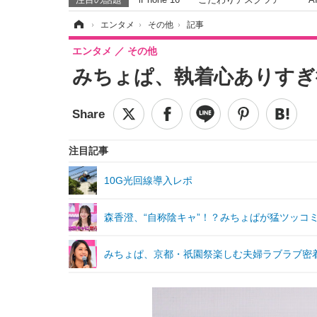
ホーム
›
エンタメ
›
その他
›
記事
エンタメ
その他
みちょぱ、執着心ありすぎ
注目記事
10G光回線導入レポ
森香澄、“自称陰キャ”！？みちょぱが猛ツッコ
みちょぱ、京都・祇園祭楽しむ夫婦ラブラブ密