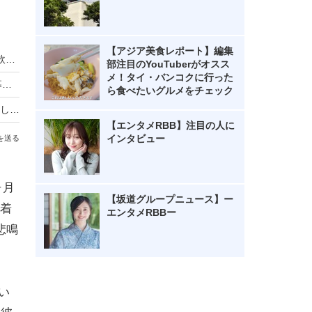
【アジア美食レポート】編集
近江牛×クラフトビールを電車で満喫！一番搾り飲み放題も復活「近江ビア電2026」運行
部注目のYouTuberがオスス
メ！タイ・バンコクに行った
HIKAKIN、熊本地震に2000万円を寄付 動画で募金方法を解説し支援を呼びかけ
ら食べたいグルメをチェック
羽生結弦自らポーズを提案し撮影！完全撮り下ろし2027年度版カレンダーが発売決定！
【エンタメRBB】注目の人に
インタビュー
を送る
ヶ月
【坂道グループニュース】ー
着
エンタメRBBー
悲鳴
い