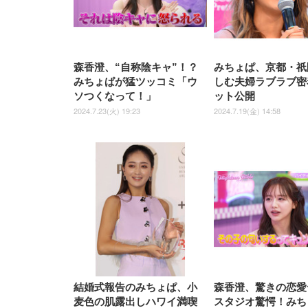
WY01(黒網+黒枠+黒足)
森香澄、“自称陰キャ”！？
みちょぱ、京都・祇
みちょぱが猛ツッコミ「ウ
しむ夫婦ラブラブ密
ソつくなって！」
ット公開
2024.7.23(火) 19:23
2024.7.19(金) 14:58
結婚式報告のみちょぱ、小
森香澄、驚きの恋愛
麦色の肌露出しハワイ満喫
スタジオ驚愕！みち