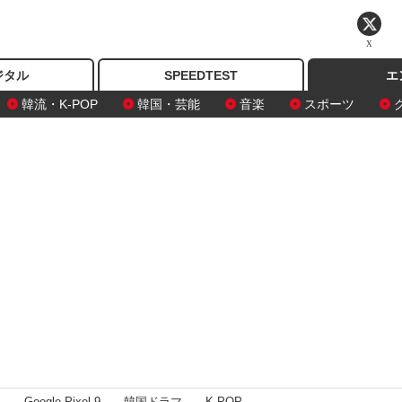
X
ジタル
SPEEDTEST
エ
韓流・K-POP
韓国・芸能
音楽
スポーツ
I
Google Pixel 9
韓国ドラマ
K-POP