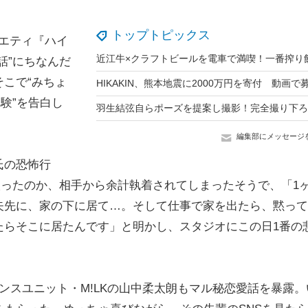
トップトピックス
ラエティ『ハイ
話”にちなんだ
こで“みちょ
験”を告白し
編集部にメッセージ
氏の恐怖行
取ったのか、相手から余計執着されてしまったそうで、「1
矢先に、家の下に居て…。そして仕事で家を出たら、黙って
たらそこに居たんです」と明かし、スタジオにこの日1番の
スユニット・M!LKの山中柔太朗もマル秘恋愛話を暴露。