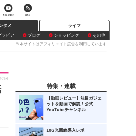
YouTube
RSS
ンタメ
ライフ
グラビア
ブログ
ショッピング
その他
※本サイトはアフィリエイト広告を利用しています
時03分
特集・連載
話
【動画レビュー】注目ガジェ
ットを動画で解説！公式
YouTubeチャンネル
10G光回線導入レポ