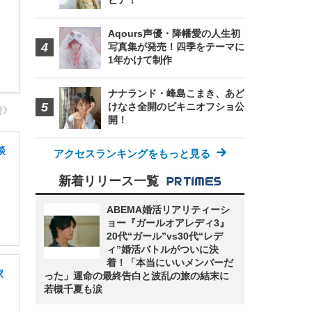
ビア！
Aqours声優・降幡愛の人生初
写真集が発売！四季をテーマに
1年かけて制作
ナナランド・峰島こまき、あど
けなさ全開のビキニオフショ公
房》
開！
談
アクセスランキングをもっと見る
新着リリース一覧
ABEMA婚活リアリティーシ
ョー『ガールオアレディ3』
20代“ガール”vs30代“レデ
ィ”婚活バトルがついに決
着！「本当にいいメンバーだ
家
った」運命の最終告白と波乱の旅の結末に
若槻千夏も涙