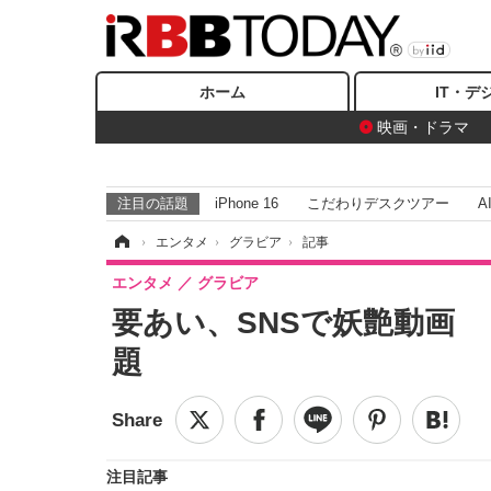
ホーム
IT・デ
映画・ドラマ
注目の話題
iPhone 16
こだわりデスクツアー
A
ホーム
›
エンタメ
›
グラビア
›
記事
エンタメ
グラビア
要あい、SNSで妖艶動画
題
注目記事