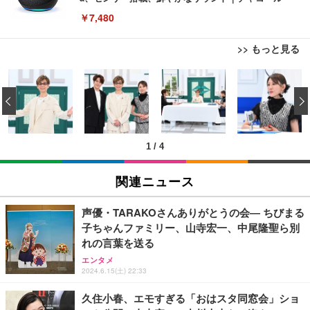
￥7,480
>> もっと見る
[EdoErgo] オフィスチェア 椅子 テレワーク 疲れな
EIZO ビジネス向けプレミアムモニター | FlexScan
Amazonベーシック ペットシーツ 薄型 レギュラー 1
い 跳ね上げ式アームレスト コンパクト 約105度ロッ
EV3240X-WT | 31.5型4K UHD・USB Type-C・ホワ
‹
回使い捨て 無香料 ホワイト 300枚
キング pc 事務椅子 360度回転 座面昇降 強化ナイロ
イト
ン樹脂ベース 通気性メッシュ 在宅ワーク H-WY01
￥3,373
￥5,699
￥105,595
(黒網+黒枠+黒足)
1
/
4
EIZO ビジネス向けプレミアムモニター | FlexScan
SIHOO B100 オフィスチェア／デスクチェア メッシ
Amazonベーシック ペットシーツ 厚型 ワイド 42枚
EV2740X-WT | 27.0型4K UHD・USB Type-C・ホワ
ュチェア 人間工学 疲れない ブラック
x2袋(84枚) ホワイト(吸収面:ライトブルー)
関連ニュース
イト
￥27,999
￥3,234
￥109,572
声優・TARAKOさんありがとうの会― ちびまる
子ちゃんファミリー、山寺宏一、中尾隆聖ら別
Sezlife オフィスチェア デスクチェア 疲れない テレ
れの言葉を送る
【純正品】27"ゲーミングモニター DualSense 充電
ネオ・ルーライフ ネオ・オムツ L 中型犬用 26枚入
ワーク チェア 強化バックレスト 30度ロッキング機
フック付き（CFI-ZDM1J）
り 単品
エンタメ
能 人間工学 椅子 腰サポート 90度跳ね上げ式アーム
2024.6.15(土) 22:33
レスト 3Dヘッドレスト ハンガー付き 高反発クッシ
￥49,979
￥1,800
￥7,680
ョン PCチェア 通気性メッシュ ゲーミング/勉強/事
久住小春、エモすぎる「おはスタ同窓会」ショ
務用 おしゃれ パソコンチェア (ブラック)