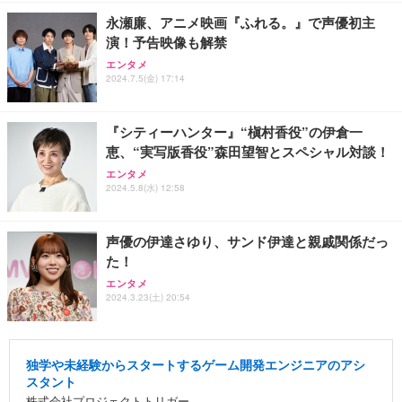
永瀬廉、アニメ映画『ふれる。』で声優初主
演！予告映像も解禁
エンタメ
2024.7.5(金) 17:14
『シティーハンター』“槇村香役”の伊倉一
恵、“実写版香役”森田望智とスペシャル対談！
エンタメ
2024.5.8(水) 12:58
声優の伊達さゆり、サンド伊達と親戚関係だっ
た！
エンタメ
2024.3.23(土) 20:54
独学や未経験からスタートするゲーム開発エンジニアのアシ
スタント
株式会社プロジェクトトリガー