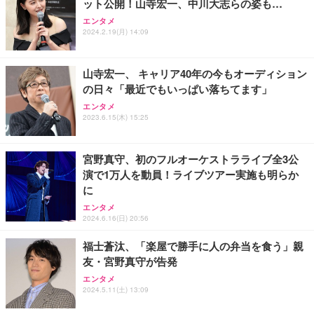
ット公開！山寺宏一、中川大志らの姿も…
Sezlife オフィスチェア デスクチェア 疲れない テレ
【整備済み品】Dell E2724HS 27インチ 液晶モニタ
Smart Basic(スマートベーシック) 【Amazon.co.jp
エンタメ
ワーク チェア 強化バックレスト 30度ロッキング機
ー フルHD（1920×1080）VA 非光沢 HDMI/DisplayP
限定】 Smart Basic アイリスオーヤマ ペットシーツ
2024.2.19(月) 14:09
能 人間工学 椅子 腰サポート 90度跳ね上げ式アーム
ort/VGA スピーカー内蔵 高さ調整 スイベル VESA対
超厚型 お徳用 ワイド 100枚入 (x 1) (ケース販売)
レスト 3Dヘッドレスト ハンガー付き 高反発クッシ
応 ComfortView ビジネス向け
￥7,680
￥15,800
￥3,670
ョン PCチェア 通気性メッシュ ゲーミング/勉強/事
山寺宏一、 キャリア40年の今もオーディション
務用 おしゃれ パソコンチェア (ホワイト)
の日々「最近でもいっぱい落ちてます」
ANDWINT オフィスチェア デスクチェア 肘なし メ
【MiniLED/24.5inch/280Hz/FHD】GRAPHT THE S
アイリスオーヤマ ペットシーツ 超厚型 お徳用 レギ
ッシュ 通気性 ランバーサポート付き 腰サポート ガ
HOOTER Gaming Monitor 24” Essential ゲーミン
エンタメ
ュラー 200枚入【Amazon.co.jp限定】
ス圧無段階昇降 360度回転 キャスター付き コンパク
グモニター QD 24.5インチ 1ms FHD 量子ドット 残
2023.6.15(木) 15:25
ト 幅52×奥行58.5×高さ84～96cm テレワーク 在宅
像低減 (3年保証 | 輝点保証 | 日本メーカー)
￥3,731
￥4,139
￥34,980
勤務 ブラック
宮野真守、初のフルオーケストラライブ全3公
演で1万人を動員！ライブツアー実施も明らか
に
エンタメ
2024.6.16(日) 20:56
福士蒼汰、「楽屋で勝手に人の弁当を食う」親
友・宮野真守が告発
エンタメ
2024.5.11(土) 13:09