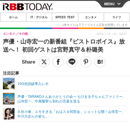
MENU
CLOSE
ホーム
IT・デジタル
SPEED TEST
エンタメ
ライフ
ホーム
IT・デジタル
エンタメ
その他
2024.7.16（火）22:57
声優・山寺宏一の新番組『ビストロボイス』放
IT・デジタルTOP
スマートフォン
SPEED TEST
送へ！ 初回ゲストは宮野真守＆朴璐美
ネタ
ガジェット・ツール
エンタメ
ショッピング
その他
エンタメTOP
映画・ドラマ
ライフ
注目記事
韓流・K-POP
韓国・芸能
ライフTOP
グルメ
リリース一覧
10G光回線導入レポ
音楽
スポーツ
ペット
ショッピング
プッシュ通知の停止方法
声優・TARAKOさんありがとうの会― ちびまる子ちゃんファミリー、
山寺宏一、中尾隆聖ら別れの言葉を送る
グラビア
ブログ
その他
久住小春、エモすぎる「おはスタ同窓会」ショット公開！山寺宏一、
ショッピング
その他
中川大志らの姿も…