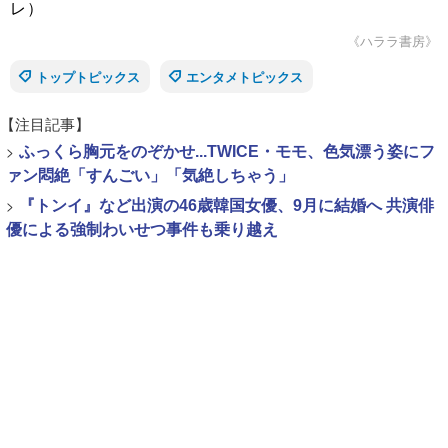
レ）
《ハララ書房》
トップトピックス
エンタメトピックス
【注目記事】
>
ふっくら胸元をのぞかせ...TWICE・モモ、色気漂う姿にフ
ァン悶絶「すんごい」「気絶しちゃう」
>
『トンイ』など出演の46歳韓国女優、9月に結婚へ 共演俳
優による強制わいせつ事件も乗り越え