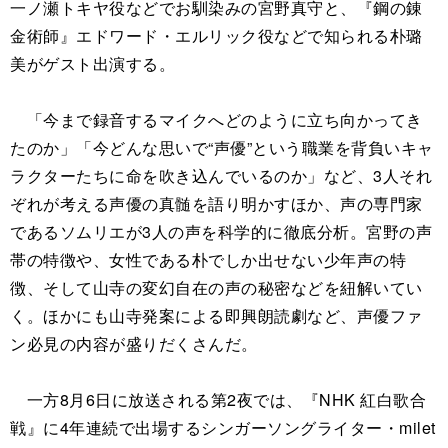
一ノ瀬トキヤ役などでお馴染みの宮野真守と、『鋼の錬
金術師』エドワード・エルリック役などで知られる朴璐
美がゲスト出演する。
「今まで録音するマイクへどのように立ち向かってき
たのか」「今どんな思いで“声優”という職業を背負いキャ
ラクターたちに命を吹き込んでいるのか」など、3人それ
ぞれが考える声優の真髄を語り明かすほか、声の専門家
であるソムリエが3人の声を科学的に徹底分析。宮野の声
帯の特徴や、女性である朴でしか出せない少年声の特
徴、そして山寺の変幻自在の声の秘密などを紐解いてい
く。ほかにも山寺発案による即興朗読劇など、声優ファ
ン必見の内容が盛りだくさんだ。
一方8月6日に放送される第2夜では、『NHK 紅白歌合
戦』に4年連続で出場するシンガーソングライター・milet