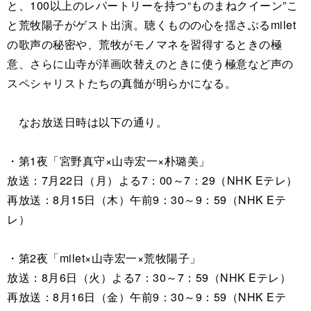
と、100以上のレパートリーを持つ“ものまねクイーン”こ
と荒牧陽子がゲスト出演。聴くものの心を揺さぶるmilet
の歌声の秘密や、荒牧がモノマネを習得するときの極
意、さらに山寺が洋画吹替えのときに使う極意など声の
スペシャリストたちの真髄が明らかになる。
なお放送日時は以下の通り。
・第1夜「宮野真守×山寺宏一×朴璐美」
放送：7月22日（月）よる7：00～7：29（NHK Eテレ）
再放送：8月15日（木）午前9：30～9：59（NHK Eテ
レ）
・第2夜「milet×山寺宏一×荒牧陽子」
放送：8月6日（火）よる7：30～7：59（NHK Eテレ）
再放送：8月16日（金）午前9：30～9：59（NHK Eテ