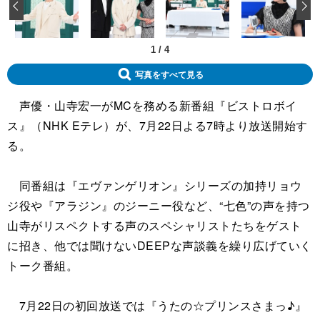
‹
1
/
4
写真をすべて見る
声優・山寺宏一がMCを務める新番組『ビストロボイ
ス』（NHK Eテレ）が、7月22日よる7時より放送開始す
る。
同番組は『エヴァンゲリオン』シリーズの加持リョウ
ジ役や『アラジン』のジーニー役など、“七色”の声を持つ
山寺がリスペクトする声のスペシャリストたちをゲスト
に招き、他では聞けないDEEPな声談義を繰り広げていく
トーク番組。
7月22日の初回放送では『うたの☆プリンスさまっ♪』