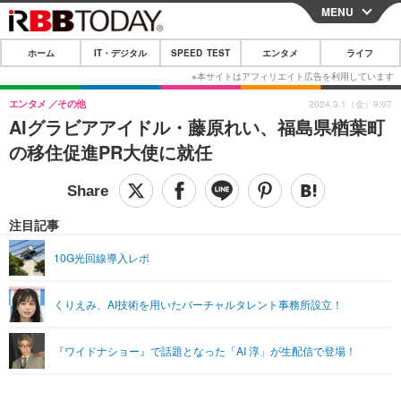
MENU
CLOSE
ホーム
IT・デジタル
SPEED TEST
エンタメ
ライフ
ホーム
IT・デジタル
エンタメ
その他
2024.3.1（金）9:07
AIグラビアアイドル・藤原れい、福島県楢葉町
IT・デジタルTOP
スマートフォン
SPEED TEST
の移住促進PR大使に就任
ネタ
ガジェット・ツール
エンタメ
ショッピング
その他
エンタメTOP
映画・ドラマ
ライフ
注目記事
韓流・K-POP
韓国・芸能
ライフTOP
グルメ
リリース一覧
10G光回線導入レポ
音楽
スポーツ
ペット
ショッピング
プッシュ通知の停止方法
くりえみ、AI技術を用いたバーチャルタレント事務所設立！
グラビア
ブログ
その他
ショッピング
その他
『ワイドナショー』で話題となった「AI 淳」が生配信で登場！