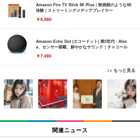
Amazon Fire TV Stick 4K Plus | 映画館のような4K
体験 | ストリーミングメディアプレイヤー
￥9,980
Amazon Echo Dot (エコードット) 第5世代 - Alex
a、センサー搭載、鮮やかなサウンド｜チャコール
￥7,480
>> もっと見る
[EdoErgo] オフィスチェア 椅子 テレワーク 疲れな
EIZO ビジネス向けプレミアムモニター | FlexScan
Amazonベーシック ペットシーツ 薄型 レギュラー 1
い 跳ね上げ式アームレスト コンパクト 約105度ロッ
EV3240X-WT | 31.5型4K UHD・USB Type-C・ホワ
回使い捨て 無香料 ホワイト 300枚
キング pc 事務椅子 360度回転 座面昇降 強化ナイロ
イト
ン樹脂ベース 通気性メッシュ 在宅ワーク H-WY01
￥3,373
￥5,699
￥105,595
(黒網+黒枠+黒足)
EIZO ビジネス向けプレミアムモニター | FlexScan
SIHOO B100 オフィスチェア／デスクチェア メッシ
Amazonベーシック ペットシーツ 厚型 ワイド 42枚
EV2740X-WT | 27.0型4K UHD・USB Type-C・ホワ
ュチェア 人間工学 疲れない ブラック
x2袋(84枚) ホワイト(吸収面:ライトブルー)
関連ニュース
イト
￥27,999
￥3,234
￥109,572