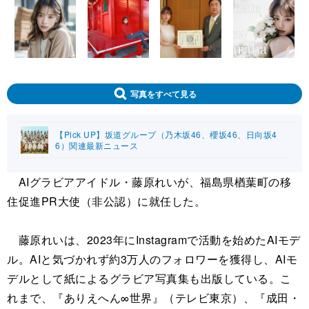
写真をすべて見る
【Pick UP】坂道グループ（乃木坂46、櫻坂46、日向坂4
6）関連最新ニュース
AIグラビアアイドル・藤原れいが、福島県楢葉町の移
住促進PR大使（非公認）に就任した。
藤原れいは、2023年にInstagramで活動を始めたAIモデ
ル。AIと気づかれず約3万人のフォロワーを獲得し、AIモ
デルとして紙によるグラビア写真集も出版している。こ
れまで、『ありえへん∞世界』（テレビ東京）、『成田・