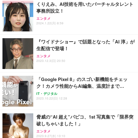
くりえみ、AI技術を用いたバーチャルタレント
事務所設立！
Sezlife オフィスチェア デスクチェア 疲れない テレ
【純正品】27"ゲーミングモニター DualSense 充電
ネオ・ルーライフ ネオ・オムツ L 中型犬用 26枚入
エンタメ
ワーク チェア 強化バックレスト 30度ロッキング機
フック付き（CFI-ZDM1J）
り 単品
2024.1.22(月) 8:59
能 人間工学 椅子 腰サポート 90度跳ね上げ式アーム
レスト 3Dヘッドレスト ハンガー付き 高反発クッシ
￥49,979
￥1,800
￥7,680
ョン PCチェア 通気性メッシュ ゲーミング/勉強/事
『ワイドナショー』で話題となった「AI 淳」が
務用 おしゃれ パソコンチェア (ブラック)
生配信で登場！
Sezlife オフィスチェア デスクチェア 疲れない テレ
【整備済み品】Dell E2724HS 27インチ 液晶モニタ
Smart Basic(スマートベーシック) 【Amazon.co.jp
エンタメ
ワーク チェア 強化バックレスト 30度ロッキング機
ー フルHD（1920×1080）VA 非光沢 HDMI/DisplayP
限定】 Smart Basic アイリスオーヤマ ペットシーツ
2023.12.3(日) 20:50
能 人間工学 椅子 腰サポート 90度跳ね上げ式アーム
ort/VGA スピーカー内蔵 高さ調整 スイベル VESA対
超厚型 お徳用 ワイド 100枚入 (x 1) (ケース販売)
レスト 3Dヘッドレスト ハンガー付き 高反発クッシ
応 ComfortView ビジネス向け
￥7,680
￥15,800
￥3,670
ョン PCチェア 通気性メッシュ ゲーミング/勉強/事
「Google Pixel 8」のスゴい新機能をチェッ
務用 おしゃれ パソコンチェア (ホワイト)
ク！カメラ性能からAI編集、温度計まで…
ANDWINT オフィスチェア デスクチェア 肘なし メ
【MiniLED/24.5inch/280Hz/FHD】GRAPHT THE S
アイリスオーヤマ ペットシーツ 超厚型 お徳用 レギ
ッシュ 通気性 ランバーサポート付き 腰サポート ガ
HOOTER Gaming Monitor 24” Essential ゲーミン
IT・デジタル
ュラー 200枚入【Amazon.co.jp限定】
ス圧無段階昇降 360度回転 キャスター付き コンパク
グモニター QD 24.5インチ 1ms FHD 量子ドット 残
2023.10.22(日) 12:28
ト 幅52×奥行58.5×高さ84～96cm テレワーク 在宅
像低減 (3年保証 | 輝点保証 | 日本メーカー)
￥3,731
￥4,139
￥34,980
勤務 ブラック
脅威の“AI 超え”パピコ、1st 写真集で「限界突
破しちゃいました！」
エンタメ
2023.9.27(水) 13:10