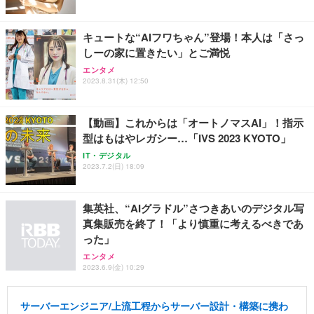
キュートな“AIフワちゃん”登場！本人は「さっ
しーの家に置きたい」とご満悦
エンタメ
2023.8.31(木) 12:50
【動画】これからは「オートノマスAI」！指示
型はもはやレガシー…「IVS 2023 KYOTO」
IT・デジタル
2023.7.2(日) 18:09
集英社、“AIグラドル”さつきあいのデジタル写
真集販売を終了！「より慎重に考えるべきであ
った」
エンタメ
2023.6.9(金) 10:29
サーバーエンジニア/上流工程からサーバー設計・構築に携わ