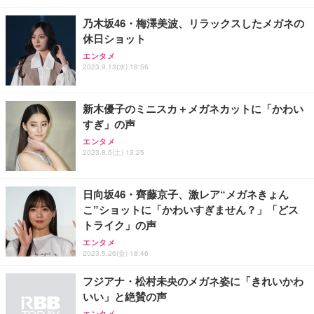
乃木坂46・梅澤美波、リラックスしたメガネの
休日ショット
エンタメ
2023.9.13(水) 18:56
新木優子のミニスカ＋メガネカットに「かわい
すぎ」の声
エンタメ
2023.8.5(土) 13:25
日向坂46・齊藤京子、激レア“メガネきょん
こ”ショットに「かわいすぎません？」「どス
トライク」の声
エンタメ
2023.5.26(金) 18:46
フジアナ・松村未央のメガネ姿に「きれいかわ
いい」と絶賛の声
エンタメ