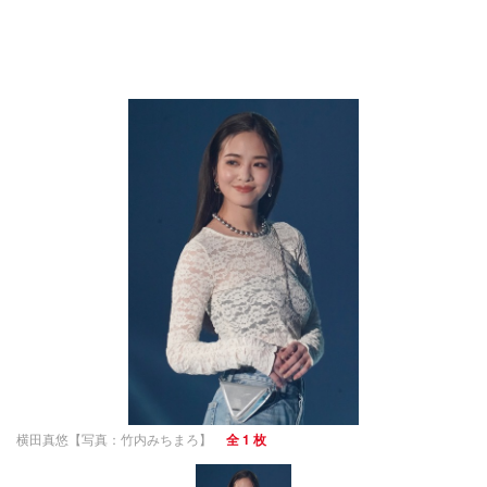
横田真悠【写真：竹内みちまろ】
全 1 枚