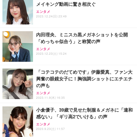
メイキング動画に驚き相次ぐ
Sezlife オフィスチェア デスクチェア 疲れない テレ
【純正品】27"ゲーミングモニター DualSense 充電
ネオ・ルーライフ ネオ・オムツ L 中型犬用 26枚入
エンタメ
ワーク チェア 強化バックレスト 30度ロッキング機
フック付き（CFI-ZDM1J）
り 単品
2023.12.24(日) 23:49
能 人間工学 椅子 腰サポート 90度跳ね上げ式アーム
レスト 3Dヘッドレスト ハンガー付き 高反発クッシ
￥49,979
￥1,800
￥7,680
ョン PCチェア 通気性メッシュ ゲーミング/勉強/事
内田理央、ミニスカ黒メガネショットを公開
務用 おしゃれ パソコンチェア (ブラック)
「めっちゃ似合う」と称賛の声
Sezlife オフィスチェア デスクチェア 疲れない テレ
【整備済み品】Dell E2724HS 27インチ 液晶モニタ
Smart Basic(スマートベーシック) 【Amazon.co.jp
エンタメ
ワーク チェア 強化バックレスト 30度ロッキング機
ー フルHD（1920×1080）VA 非光沢 HDMI/DisplayP
限定】 Smart Basic アイリスオーヤマ ペットシーツ
2023.12.23(土) 15:24
能 人間工学 椅子 腰サポート 90度跳ね上げ式アーム
ort/VGA スピーカー内蔵 高さ調整 スイベル VESA対
超厚型 お徳用 ワイド 100枚入 (x 1) (ケース販売)
レスト 3Dヘッドレスト ハンガー付き 高反発クッシ
応 ComfortView ビジネス向け
￥7,680
￥15,800
￥3,670
ョン PCチェア 通気性メッシュ ゲーミング/勉強/事
「コテコテのだてめです」伊藤愛真、ファン大
務用 おしゃれ パソコンチェア (ホワイト)
興奮の眼鏡女子に！胸強調ショットにエチエチ
ANDWINT オフィスチェア デスクチェア 肘なし メ
【MiniLED/24.5inch/280Hz/FHD】GRAPHT THE S
アイリスオーヤマ ペットシーツ 超厚型 お徳用 レギ
の声も
ッシュ 通気性 ランバーサポート付き 腰サポート ガ
HOOTER Gaming Monitor 24” Essential ゲーミン
ュラー 200枚入【Amazon.co.jp限定】
ス圧無段階昇降 360度回転 キャスター付き コンパク
グモニター QD 24.5インチ 1ms FHD 量子ドット 残
エンタメ
ト 幅52×奥行58.5×高さ84～96cm テレワーク 在宅
像低減 (3年保証 | 輝点保証 | 日本メーカー)
￥3,731
2023.11.9(木) 16:35
￥4,139
￥34,980
勤務 ブラック
小倉優子、39歳で見せた制服＆メガネに「違和
感ない」「ギリ高2でいける」の声
エンタメ
2023.9.23(土) 11:57