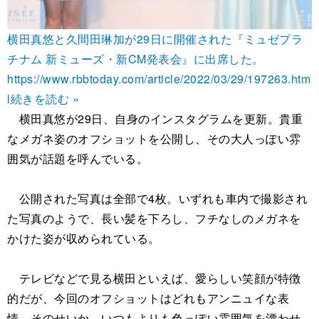
横田真悠と久間田琳加が29日に開催された『ミュゼプラ
チナム 新ミューズ・新CM発表会』に出席した。
https://www.rbbtoday.com/article/2022/03/29/197263.htm
l
続きを読む »
横田真悠が29日、自身のインスタグラムを更新。貴重
なメガネ姿のオフショットを公開し、その大人っぽい雰
囲気が話題を呼んでいる。
公開された写真は全部で4枚。いずれも車内で撮影され
た写真のようで、長い髪を下ろし、フチなしのメガネを
かけた姿が収められている。
テレビなどで見る横田といえば、愛らしい笑顔が特徴
的だが、今回のオフショットはどれもアンニュイな表
情。そのせいか、いつもよりも色っぽい雰囲気を漂わせ