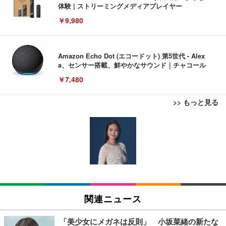
体験 | ストリーミングメディアプレイヤー
￥9,980
Amazon Echo Dot (エコードット) 第5世代 - Alex
a、センサー搭載、鮮やかなサウンド｜チャコール
￥7,480
>> もっと見る
[EdoErgo] オフィスチェア 椅子 テレワーク 疲れな
EIZO ビジネス向けプレミアムモニター | FlexScan
Amazonベーシック ペットシーツ 薄型 レギュラー 1
い 跳ね上げ式アームレスト コンパクト 約105度ロッ
EV3240X-WT | 31.5型4K UHD・USB Type-C・ホワ
回使い捨て 無香料 ホワイト 300枚
キング pc 事務椅子 360度回転 座面昇降 強化ナイロ
イト
ン樹脂ベース 通気性メッシュ 在宅ワーク H-WY01
￥3,373
￥5,699
￥105,595
(黒網+黒枠+黒足)
EIZO ビジネス向けプレミアムモニター | FlexScan
SIHOO B100 オフィスチェア／デスクチェア メッシ
Amazonベーシック ペットシーツ 厚型 ワイド 42枚
EV2740X-WT | 27.0型4K UHD・USB Type-C・ホワ
ュチェア 人間工学 疲れない ブラック
x2袋(84枚) ホワイト(吸収面:ライトブルー)
関連ニュース
イト
￥27,999
￥3,234
￥109,572
「美少女にメガネは反則」 小坂菜緒の新たな