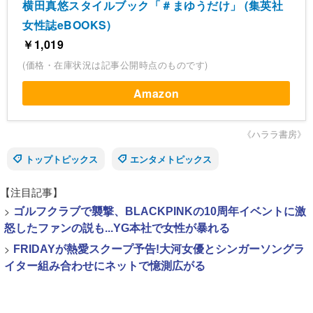
横田真悠スタイルブック「＃まゆうだけ」 (集英社
女性誌eBOOKS)
￥1,019
(価格・在庫状況は記事公開時点のものです)
Amazon
《ハララ書房》
トップトピックス
エンタメトピックス
【注目記事】
>
ゴルフクラブで襲撃、BLACKPINKの10周年イベントに激
怒したファンの説も...YG本社で女性が暴れる
>
FRIDAYが熱愛スクープ予告!大河女優とシンガーソングラ
イター組み合わせにネットで憶測広がる