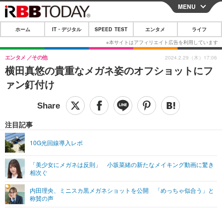
MENU
CLOSE
ホーム
IT・デジタル
SPEED TEST
エンタメ
ライフ
ホーム
IT・デジタル
エンタメ
その他
2024.2.29（木）17:06
横田真悠の貴重なメガネ姿のオフショットにフ
IT・デジタルTOP
スマートフォン
SPEED TEST
ァン釘付け
ネタ
ガジェット・ツール
エンタメ
ショッピング
その他
エンタメTOP
映画・ドラマ
ライフ
注目記事
韓流・K-POP
韓国・芸能
ライフTOP
グルメ
リリース一覧
10G光回線導入レポ
音楽
スポーツ
ペット
ショッピング
プッシュ通知の停止方法
「美少女にメガネは反則」 小坂菜緒の新たなメイキング動画に驚き
相次ぐ
グラビア
ブログ
その他
内田理央、ミニスカ黒メガネショットを公開 「めっちゃ似合う」と
ショッピング
その他
称賛の声