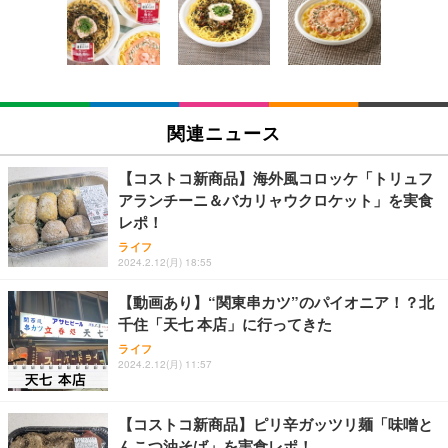
回使い捨て 無香料 ホワイト 300枚
キング pc 事務椅子 360度回転 座面昇降 強化ナイロ
イト
ン樹脂ベース 通気性メッシュ 在宅ワーク H-WY01
￥3,373
￥5,699
￥105,595
(黒網+黒枠+黒足)
EIZO ビジネス向けプレミアムモニター | FlexScan
SIHOO B100 オフィスチェア／デスクチェア メッシ
Amazonベーシック ペットシーツ 厚型 ワイド 42枚
EV2740X-WT | 27.0型4K UHD・USB Type-C・ホワ
ュチェア 人間工学 疲れない ブラック
x2袋(84枚) ホワイト(吸収面:ライトブルー)
関連ニュース
イト
￥27,999
￥3,234
￥109,572
【コストコ新商品】海外風コロッケ「トリュフ
アランチーニ＆バカリャウクロケット」を実食
Sezlife オフィスチェア デスクチェア 疲れない テレ
レポ！
【純正品】27"ゲーミングモニター DualSense 充電
ネオ・ルーライフ ネオ・オムツ L 中型犬用 26枚入
ワーク チェア 強化バックレスト 30度ロッキング機
フック付き（CFI-ZDM1J）
り 単品
ライフ
能 人間工学 椅子 腰サポート 90度跳ね上げ式アーム
2024.2.12(月) 18:55
レスト 3Dヘッドレスト ハンガー付き 高反発クッシ
￥49,979
￥1,800
￥7,680
ョン PCチェア 通気性メッシュ ゲーミング/勉強/事
【動画あり】“関東串カツ”のパイオニア！？北
務用 おしゃれ パソコンチェア (ブラック)
千住「天七 本店」に行ってきた
Sezlife オフィスチェア デスクチェア 疲れない テレ
【整備済み品】Dell E2724HS 27インチ 液晶モニタ
Smart Basic(スマートベーシック) 【Amazon.co.jp
ライフ
ワーク チェア 強化バックレスト 30度ロッキング機
ー フルHD（1920×1080）VA 非光沢 HDMI/DisplayP
限定】 Smart Basic アイリスオーヤマ ペットシーツ
2024.2.12(月) 11:57
能 人間工学 椅子 腰サポート 90度跳ね上げ式アーム
ort/VGA スピーカー内蔵 高さ調整 スイベル VESA対
超厚型 お徳用 ワイド 100枚入 (x 1) (ケース販売)
レスト 3Dヘッドレスト ハンガー付き 高反発クッシ
応 ComfortView ビジネス向け
￥7,680
￥15,800
￥3,670
ョン PCチェア 通気性メッシュ ゲーミング/勉強/事
【コストコ新商品】ピリ辛ガッツリ麺「味噌と
務用 おしゃれ パソコンチェア (ホワイト)
んこつ油そば」を実食レポ！