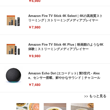
￥6,980
Amazon Fire TV Stick 4K Select | 4Kの高画質スト
リーミング | ストリーミングメディアプレイヤー
￥7,980
Amazon Fire TV Stick 4K Plus | 映画館のような4K
体験 | ストリーミングメディアプレイヤー
￥9,980
Amazon Echo Dot (エコードット) 第5世代 - Alex
a、センサー搭載、鮮やかなサウンド｜チャコール
￥7,480
>> もっと見る
[EdoErgo] オフィスチェア 椅子 テレワーク 疲れな
EIZO ビジネス向けプレミアムモニター | FlexScan
Amazonベーシック ペットシーツ 薄型 レギュラー 1
い 跳ね上げ式アームレスト コンパクト 約105度ロッ
EV3240X-WT | 31.5型4K UHD・USB Type-C・ホワ