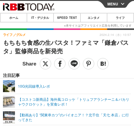
MENU
CLOSE
ホーム
IT・デジタル
SPEED TEST
エンタメ
ライフ
ホーム
IT・デジタル
ライフ
グルメ
2024.2.14（水）10:57
もちもち食感の生パスタ！ファミマ「鎌倉パス
IT・デジタルTOP
スマートフォン
SPEED TEST
タ」監修商品を新発売
ネタ
ガジェット・ツール
エンタメ
ショッピング
その他
エンタメTOP
映画・ドラマ
ライフ
注目記事
韓流・K-POP
韓国・芸能
ライフTOP
グルメ
リリース一覧
10G光回線導入レポ
音楽
スポーツ
ペット
ショッピング
プッシュ通知の停止方法
【コストコ新商品】海外風コロッケ「トリュフアランチーニ＆バカリ
ャウクロケット」を実食レポ！
グラビア
ブログ
その他
【動画あり】“関東串カツ”のパイオニア！？北千住「天七 本店」に行
ショッピング
その他
ってきた