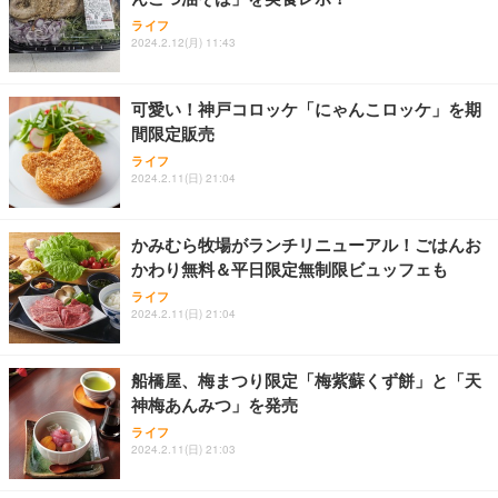
ANDWINT オフィスチェア デスクチェア 肘なし メ
【MiniLED/24.5inch/280Hz/FHD】GRAPHT THE S
アイリスオーヤマ ペットシーツ 超厚型 お徳用 レギ
ッシュ 通気性 ランバーサポート付き 腰サポート ガ
HOOTER Gaming Monitor 24” Essential ゲーミン
ライフ
ュラー 200枚入【Amazon.co.jp限定】
ス圧無段階昇降 360度回転 キャスター付き コンパク
グモニター QD 24.5インチ 1ms FHD 量子ドット 残
2024.2.12(月) 11:43
ト 幅52×奥行58.5×高さ84～96cm テレワーク 在宅
像低減 (3年保証 | 輝点保証 | 日本メーカー)
￥3,731
￥4,139
￥34,980
勤務 ブラック
可愛い！神戸コロッケ「にゃんこロッケ」を期
間限定販売
ライフ
2024.2.11(日) 21:04
かみむら牧場がランチリニューアル！ごはんお
かわり無料＆平日限定無制限ビュッフェも
ライフ
2024.2.11(日) 21:04
船橋屋、梅まつり限定「梅紫蘇くず餅」と「天
神梅あんみつ」を発売
ライフ
2024.2.11(日) 21:03