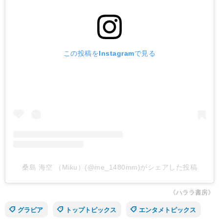
この投稿をInstagramで見る
桑島 海空 （Miku）(@me_1480mm)がシェアした投稿
《ハララ書房》
グラビア
トップトピックス
エンタメトピックス