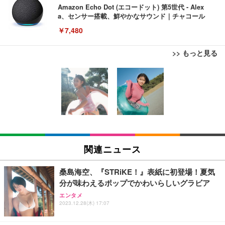
Amazon Echo Dot (エコードット) 第5世代 - Alex
a、センサー搭載、鮮やかなサウンド｜チャコール
￥7,480
>> もっと見る
[EdoErgo] オフィスチェア 椅子 テレワーク 疲れな
EIZO ビジネス向けプレミアムモニター | FlexScan
Amazonベーシック ペットシーツ 薄型 レギュラー 1
い 跳ね上げ式アームレスト コンパクト 約105度ロッ
EV3240X-WT | 31.5型4K UHD・USB Type-C・ホワ
回使い捨て 無香料 ホワイト 300枚
キング pc 事務椅子 360度回転 座面昇降 強化ナイロ
イト
ン樹脂ベース 通気性メッシュ 在宅ワーク H-WY01
￥3,373
￥5,699
￥105,595
(黒網+黒枠+黒足)
EIZO ビジネス向けプレミアムモニター | FlexScan
SIHOO B100 オフィスチェア／デスクチェア メッシ
Amazonベーシック ペットシーツ 厚型 ワイド 42枚
EV2740X-WT | 27.0型4K UHD・USB Type-C・ホワ
ュチェア 人間工学 疲れない ブラック
x2袋(84枚) ホワイト(吸収面:ライトブルー)
関連ニュース
イト
￥27,999
￥3,234
￥109,572
桑島海空、『STRiKE！』表紙に初登場！夏気
分が味わえるポップでかわいらしいグラビア
Sezlife オフィスチェア デスクチェア 疲れない テレ
【純正品】27"ゲーミングモニター DualSense 充電
ネオ・ルーライフ ネオ・オムツ L 中型犬用 26枚入
エンタメ
ワーク チェア 強化バックレスト 30度ロッキング機
フック付き（CFI-ZDM1J）
り 単品
2023.12.28(木) 17:07
能 人間工学 椅子 腰サポート 90度跳ね上げ式アーム
レスト 3Dヘッドレスト ハンガー付き 高反発クッシ
￥49,979
￥1,800
￥7,680