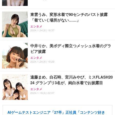
東雲うみ、変形水着で90センチのバスト披露
「着ていく場所がない……」
エンタメ
2024.1.24(水) 19:37
中井りか、美ボディ際立つメッシュ水着のグラ
ビア披露
エンタメ
2024.1.24(水) 19:29
遠藤まめ、白石時、宮川みやび、ミスFLASH20
24 グランプリ3名が、純白水着でお披露目
エンタメ
2024.1.16(火) 22:07
AIゲームテストエンジニア「27卒」正社員「コンテンツ好き