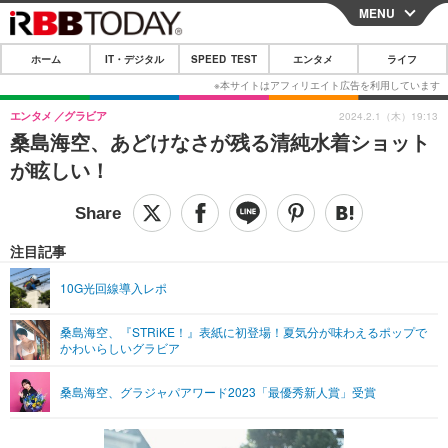
MENU
CLOSE
ホーム
IT・デジタル
SPEED TEST
エンタメ
ライフ
ホーム
IT・デジタル
エンタメ
グラビア
2024.2.1（木）19:13
桑島海空、あどけなさが残る清純水着ショット
IT・デジタルTOP
スマートフォン
SPEED TEST
が眩しい！
ネタ
ガジェット・ツール
エンタメ
ショッピング
その他
エンタメTOP
映画・ドラマ
ライフ
注目記事
韓流・K-POP
韓国・芸能
ライフTOP
グルメ
リリース一覧
10G光回線導入レポ
音楽
スポーツ
ペット
ショッピング
プッシュ通知の停止方法
桑島海空、『STRiKE！』表紙に初登場！夏気分が味わえるポップで
かわいらしいグラビア
グラビア
ブログ
その他
ショッピング
その他
桑島海空、グラジャパアワード2023「最優秀新人賞」受賞