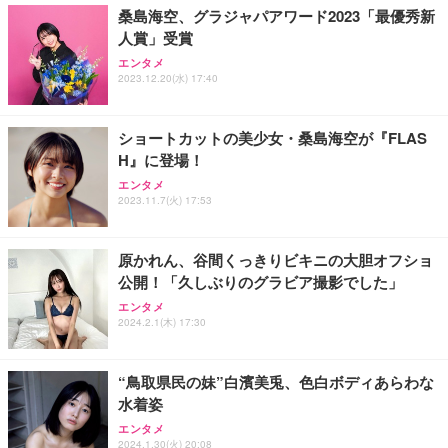
ョン PCチェア 通気性メッシュ ゲーミング/勉強/事
桑島海空、グラジャパアワード2023「最優秀新
務用 おしゃれ パソコンチェア (ブラック)
人賞」受賞
Sezlife オフィスチェア デスクチェア 疲れない テレ
【整備済み品】Dell E2724HS 27インチ 液晶モニタ
Smart Basic(スマートベーシック) 【Amazon.co.jp
エンタメ
ワーク チェア 強化バックレスト 30度ロッキング機
ー フルHD（1920×1080）VA 非光沢 HDMI/DisplayP
限定】 Smart Basic アイリスオーヤマ ペットシーツ
2023.12.20(水) 17:40
能 人間工学 椅子 腰サポート 90度跳ね上げ式アーム
ort/VGA スピーカー内蔵 高さ調整 スイベル VESA対
超厚型 お徳用 ワイド 100枚入 (x 1) (ケース販売)
レスト 3Dヘッドレスト ハンガー付き 高反発クッシ
応 ComfortView ビジネス向け
￥7,680
￥15,800
￥3,670
ョン PCチェア 通気性メッシュ ゲーミング/勉強/事
ショートカットの美少女・桑島海空が『FLAS
務用 おしゃれ パソコンチェア (ホワイト)
H』に登場！
ANDWINT オフィスチェア デスクチェア 肘なし メ
【MiniLED/24.5inch/280Hz/FHD】GRAPHT THE S
アイリスオーヤマ ペットシーツ 超厚型 お徳用 レギ
ッシュ 通気性 ランバーサポート付き 腰サポート ガ
HOOTER Gaming Monitor 24” Essential ゲーミン
エンタメ
ュラー 200枚入【Amazon.co.jp限定】
ス圧無段階昇降 360度回転 キャスター付き コンパク
グモニター QD 24.5インチ 1ms FHD 量子ドット 残
2023.11.7(火) 17:53
ト 幅52×奥行58.5×高さ84～96cm テレワーク 在宅
像低減 (3年保証 | 輝点保証 | 日本メーカー)
￥3,731
￥4,139
￥34,980
勤務 ブラック
原かれん、谷間くっきりビキニの大胆オフショ
公開！「久しぶりのグラビア撮影でした」
エンタメ
2024.2.1(木) 17:30
“鳥取県民の妹”白濱美兎、色白ボディあらわな
水着姿
エンタメ
2024.1.30(火) 20:08