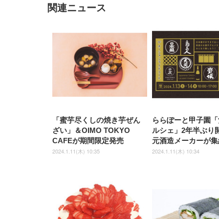
関連ニュース
EIZO ビジネス向けプレミア
EIZO ビジネス向けプレミア
【純
[EdoErgo] オフィスチェア 椅
Amazonベーシック ペットシ
SIHOO B100 オフィスチェア
Amazonベーシック ペットシ
ムモニター | FlexScan
ムモニター | FlexScan
ニタ
子 テレワーク 疲れない 跳ね
ーツ 薄型 レギュラー 1回使い
／デスクチェア メッシュチェ
ーツ 厚型 ワイド 42枚x2袋(84
EV3240X-WT | 31.5型4K
EV2740X-WT | 27.0型4K
ク付
上げ式アームレスト コンパク
捨て 無香料 ホワイト 300枚
ア 人間工学 疲れない ブラッ
枚) ホワイト(吸収面:ライトブ
UHD・USB Type-C・ホワイ
UHD・USB Type-C・ホワイ
ト 約105度ロッキング pc 事務
￥105,595
￥109,572
ク
ルー)
￥4
ト
ト
￥5,699
￥3,373
￥27,999
￥3,234
椅子 360度回転 座面昇降 強化
ナイロン樹脂ベース 通気性メ
ッシュ 在宅ワーク H-
WY01(黒網+黒枠+黒足)
「蜜芋尽くしの焼き芋ぜん
ららぽーと甲子園「
ざい」＆OIMO TOKYO
ルシェ」2年半ぶり
CAFEが期間限定発売
元酒造メーカーが集
2024.1.11(木) 10:35
2024.1.11(木) 10:34