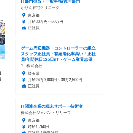
IT部門担当・一般事務/管理部門
かりん在宅クリニック
FHD】
ェ
ット
東京都
 メ
レギ
 ゲ
ーサ
月給30万円～50万円
ンチ
 ガ
正社員
 (3
回
ー)
ンパ
高さ
 在
ゲーム周辺機器・コントローラーの組立
スタッフ正社員・有給消化率高い「正社
員/年間休日125日/IT・ゲーム業界志望」
Yts株式会社
価
埼玉県
泉
月給24万9,800円～39万2,500円
正社員
IT関連企業の端末サポート技術者
株式会社ジャパン・リリーフ
東京都
時給1,750円
正社員 / 派遣社員