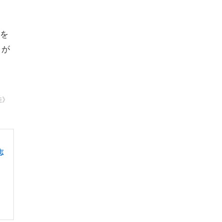
を
）が
佳》
・
志