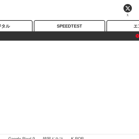
X
ジタル
SPEEDTEST
エ
I
Google Pixel 9
韓国ドラマ
K-POP