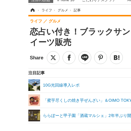
ホーム
›
ライフ
›
グルメ
›
記事
ライフ
グルメ
恋占い付き！ブラックサン
イーツ販売
注目記事
10G光回線導入レポ
「蜜芋尽くしの焼き芋ぜんざい」＆OIMO TOKY
ららぽーと甲子園「酒蔵マルシェ」2年半ぶり