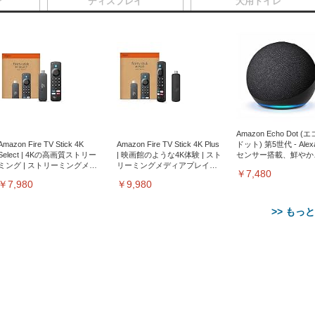
ア
ディスプレイ
犬用トイレ
Amazon Echo Dot (
Amazon Fire TV Stick 4K
Amazon Fire TV Stick 4K Plus
ドット) 第5世代 - Ale
Select | 4Kの高画質ストリー
| 映画館のような4K体験 | スト
センサー搭載、鮮やか
ミング | ストリーミングメデ
リーミングメディアプレイヤ
サウンド｜チャコール
￥7,480
ィアプレイヤー
ー
￥7,980
￥9,980
>> もっ