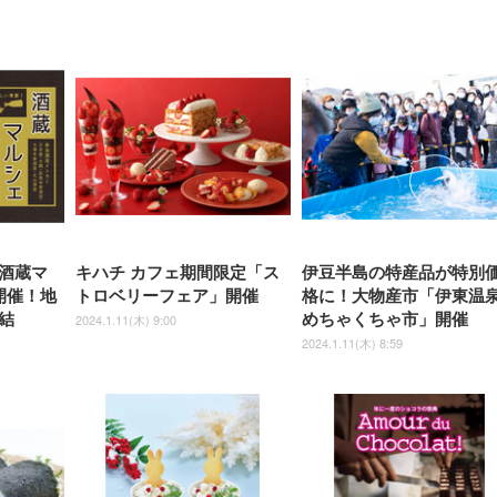
【整備済み品】Dell
【MiniLED/24.5inch/280Hz/
正品】27"ゲーミングモ
ANDWINT オフィスチ
アイリスオーヤマ ペ
Sezlife オフィスチェア デスク
ネオ・ルーライフ ネオ・オム
E2724HS 27インチ 液晶モ
Sezlife オフィスチェア デスク
Smart Basic(スマートベーシ
GRAPHT THE SHOOTER
ー DualSense 充電フッ
ア デスクチェア 肘なし
シーツ 超厚型 お徳用 
チェア 疲れない テレワーク
ツ L 中型犬用 26枚入り 単品
ニター フル
チェア 疲れない テレワーク
ック) 【Amazon.co.jp限定】
Gaming Monitor 24” Essential
き（CFI-ZDM1J）
ッシュ 通気性 ランバ
ュラー 200枚入
チェア 強化バックレスト 30
HD（1920×1080）VA 非光
チェア 強化バックレスト 30度
Smart Basic アイリスオーヤマ
ーミングモニター QD 24.5イ
ポート付き 腰サポート
【Amazon.co.jp限定】
￥1,800
￥15,800
￥34,980
9,979
度ロッキング機能 人間工学 椅
沢 HDMI/DisplayPort/VGA
ロッキング機能 人間工学 椅子
ペットシーツ 超厚型 お徳用
￥4,139
￥3,731
1ms FHD 量子ドット 残像低減
ス圧無段階昇降 360度
￥7,680
￥7,680
￥3,670
子 腰サポート 90度跳ね上げ
スピーカー内蔵 高さ調整 ス
腰サポート 90度跳ね上げ式ア
ワイド 100枚入 (x 1) (ケース
年保証 | 輝点保証 | 日本メーカ
転 キャスター付き コ
式アームレスト 3Dヘッドレス
イベル VESA対応
ームレスト 3Dヘッドレスト
販売)
クト 幅52×奥行58.5×
ト ハンガー付き 高反発クッシ
ComfortView ビジネス向け
ハンガー付き 高反発クッショ
84～96cm テレワーク
ョン PCチェア 通気性メッシ
ン PCチェア 通気性メッシュ
宅勤務 ブラック
ュ ゲーミング/勉強/事務用 お
ゲーミング/勉強/事務用 おし
しゃれ パソコンチェア (ブラ
ゃれ パソコンチェア (ホワイ
ック)
ト)
酒蔵マ
キハチ カフェ期間限定「ス
伊豆半島の特産品が特別
開催！地
トロベリーフェア」開催
格に！大物産市「伊東温
結
めちゃくちゃ市」開催
2024.1.11(木) 9:00
2024.1.11(木) 8:59