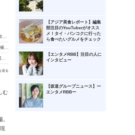
【アジア美食レポート】編集
部注目のYouTuberがオスス
メ！タイ・バンコクに行った
近江牛×クラフトビールを電車で満喫！一番搾り飲み放題も復活「近江ビア電2026」運行
ら食べたいグルメをチェック
リーベルホテル大阪、秋のディナービュッフェ開催！国産牛ローストビーフからハロウィンスイーツまで
【エンタメRBB】注目の人に
ローソン「からあげクン」累計50億食突破！40周年記念で8月10日まで2個増量
インタビュー
を送る
【坂道グループニュース】ー
しむ
エンタメRBBー
場。
現