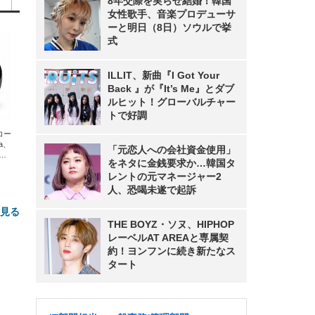
8年交際を実らせ結婚！韓国
女性歌手、音楽プロデューサ
ーと明日（8日）ソウルで挙
式
ILLIT、新曲『I Got Your
Back 』が『It’s Me』とダブ
ルヒット！グローバルチャー
トで好調
エコー
xa、
「元恋人への会社資金使用」
な
をネタに金銭要求か…韓国タ
レントの元マネージャー2
人、恐喝未遂で起訴
と見る
THE BOYZ・ソヌ、HIPHOP
レーベルAT AREAと専属契
約！ヨンフンに続き新たなス
タート