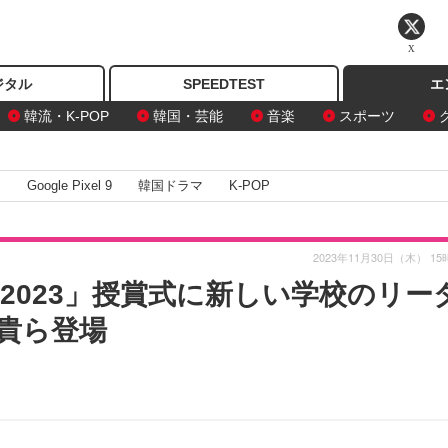
X
ジタル
SPEEDTEST
エ
韓流・K-POP
韓国・芸能
音楽
スポーツ
I
Google Pixel 9
韓国ドラマ
K-POP
2023年11月30日（木） 15
EAR 2023」授賞式に新しい学校のリー
貴ら登場