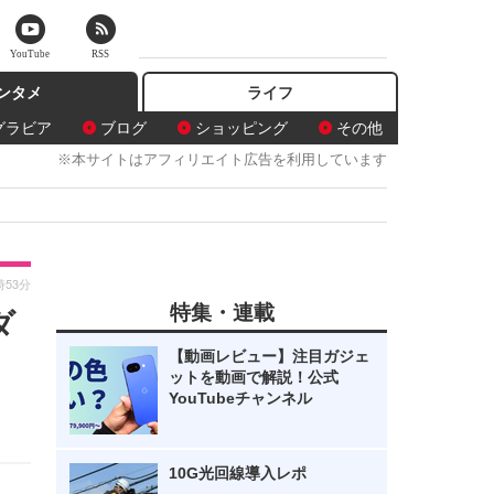
YouTube
RSS
ンタメ
ライフ
グラビア
ブログ
ショッピング
その他
※本サイトはアフィリエイト広告を利用しています
時53分
特集・連載
ダ
【動画レビュー】注目ガジェ
ットを動画で解説！公式
YouTubeチャンネル
10G光回線導入レポ