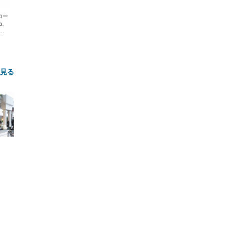
エコー
xa、
な
と見る
FHD】
ェ
ット
 メ
レギ
 ゲ
ーサ
ンチ
 ガ
 (3
回
ー)
ンパ
高さ
 在