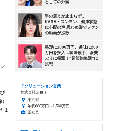
としての外国
手の震えが止まらず…
KARA・スンヨン、健康状態
に心配の声 思わぬ形でファン
の動画が拡散
整形に1000万円、趣味に200
万円を投入…韓国歌手、浪費
ぶりに衝撃！“超節約生活”に
挑戦
ヤン
ITソリューション営業
び
株式会社SHIFT
東京都
命に
年収600万円～1,500万円
た1
正社員