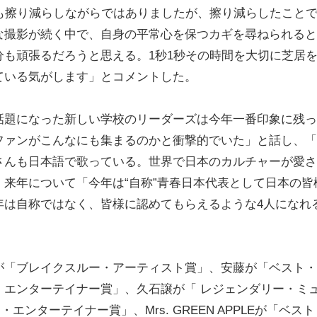
も擦り減らしながらではありましたが、擦り減らしたこと
な撮影が続く中で、自身の平常心を保つカギを尋ねられると
も頑張るだろうと思える。1秒1秒その時間を大切に芝居
ている気がします」とコメントした。
題になった新しい学校のリーダーズは今年一番印象に残っ
ファンがこんなにも集まるのかと衝撃的でいた」と話し、「
さんも日本語で歌っている。世界で日本のカルチャーが愛さ
来年について「今年は“自称”青春日本代表として日本の皆
年は自称ではなく、皆様に認めてもらえるような4人になれ
「ブレイクスルー・アーティスト賞」、安藤が「ベスト・
・エンターテイナー賞」、久石譲が「 レジェンダリー・ミ
エンターテイナー賞」、Mrs. GREEN APPLEが「ベスト