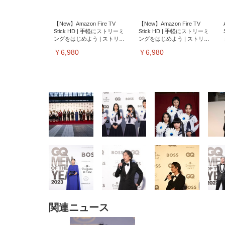
【New】Amazon Fire TV
【New】Amazon Fire TV
Stick HD | 手軽にストリーミ
Stick HD | 手軽にストリーミ
ングをはじめよう | ストリー
ングをはじめよう | ストリー
ミングメディアプレイヤー
ミングメディアプレイヤー
￥6,980
￥6,980
EIZO ビジネス向けプレミア
EIZO ビジネス向けプレミア
【純
[EdoErgo] オフィスチェア 椅
Amazonベーシック ペットシ
SIHOO B100 オフィスチェア
Amazonベーシック ペットシ
ムモニター | FlexScan
ムモニター | FlexScan
ニタ
子 テレワーク 疲れない 跳ね
ーツ 薄型 レギュラー 1回使い
／デスクチェア メッシュチェ
ーツ 厚型 ワイド 42枚x2袋(84
EV3240X-WT | 31.5型4K
EV2740X-WT | 27.0型4K
ク付
上げ式アームレスト コンパク
捨て 無香料 ホワイト 300枚
ア 人間工学 疲れない ブラッ
枚) ホワイト(吸収面:ライトブ
UHD・USB Type-C・ホワイ
UHD・USB Type-C・ホワイ
ト 約105度ロッキング pc 事務
￥105,595
￥109,572
ク
ルー)
￥4
ト
ト
￥5,699
￥3,373
￥27,999
￥3,234
椅子 360度回転 座面昇降 強化
関連ニュース
ナイロン樹脂ベース 通気性メ
ッシュ 在宅ワーク H-
WY01(黒網+黒枠+黒足)