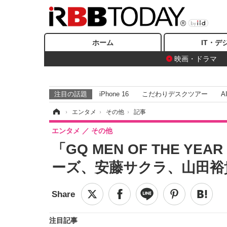
ホーム
IT・デ
映画・ドラマ
注目の話題
iPhone 16
こだわりデスクツアー
A
ホーム
›
エンタメ
›
その他
›
記事
エンタメ
その他
「GQ MEN OF THE Y
ーズ、安藤サクラ、山田裕
注目記事