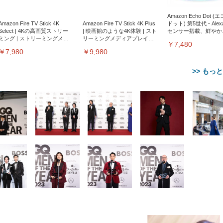
Amazon Echo Dot (
Amazon Fire TV Stick 4K
Amazon Fire TV Stick 4K Plus
ドット) 第5世代 - Ale
Select | 4Kの高画質ストリー
| 映画館のような4K体験 | スト
センサー搭載、鮮やか
ミング | ストリーミングメデ
リーミングメディアプレイヤ
サウンド｜チャコール
￥7,480
ィアプレイヤー
ー
￥7,980
￥9,980
>> もっ
【整備済み品】Dell
【MiniLED/24.5inch/280Hz/
正品】27"ゲーミングモ
ANDWINT オフィスチ
アイリスオーヤマ ペ
Sezlife オフィスチェア デスク
ネオ・ルーライフ ネオ・オム
E2724HS 27インチ 液晶モ
Sezlife オフィスチェア デスク
Smart Basic(スマートベーシ
GRAPHT THE SHOOTER
ー DualSense 充電フッ
ア デスクチェア 肘なし
シーツ 超厚型 お徳用 
チェア 疲れない テレワーク
ツ L 中型犬用 26枚入り 単品
ニター フル
チェア 疲れない テレワーク
ック) 【Amazon.co.jp限定】
Gaming Monitor 24” Essential
き（CFI-ZDM1J）
ッシュ 通気性 ランバ
ュラー 200枚入
チェア 強化バックレスト 30
HD（1920×1080）VA 非光
チェア 強化バックレスト 30度
Smart Basic アイリスオーヤマ
ーミングモニター QD 24.5イ
ポート付き 腰サポート
【Amazon.co.jp限定】
￥1,800
￥15,800
￥34,980
9,979
度ロッキング機能 人間工学 椅
沢 HDMI/DisplayPort/VGA
ロッキング機能 人間工学 椅子
ペットシーツ 超厚型 お徳用
￥4,139
￥3,731
1ms FHD 量子ドット 残像低減
ス圧無段階昇降 360度
￥7,680
￥7,680
￥3,670
子 腰サポート 90度跳ね上げ
スピーカー内蔵 高さ調整 ス
腰サポート 90度跳ね上げ式ア
ワイド 100枚入 (x 1) (ケース
年保証 | 輝点保証 | 日本メーカ
転 キャスター付き コ
式アームレスト 3Dヘッドレス
イベル VESA対応
ームレスト 3Dヘッドレスト
販売)
クト 幅52×奥行58.5×
ト ハンガー付き 高反発クッシ
ComfortView ビジネス向け
ハンガー付き 高反発クッショ
84～96cm テレワーク
ョン PCチェア 通気性メッシ
ン PCチェア 通気性メッシュ