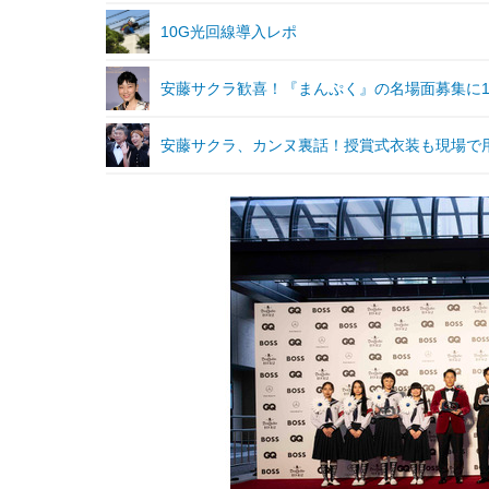
10G光回線導入レポ
安藤サクラ歓喜！『まんぷく』の名場面募集に1
安藤サクラ、カンヌ裏話！授賞式衣装も現場で