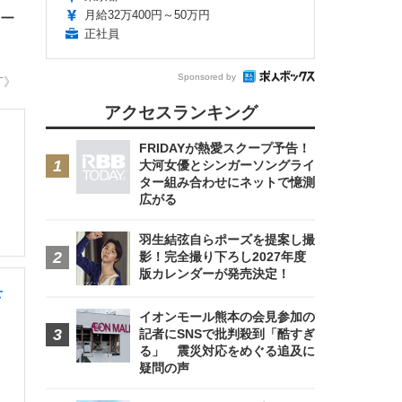
月給32万400円～50万円
ー
正社員
Sponsored by
T》
アクセスランキング
FRIDAYが熱愛スクープ予告！
大河女優とシンガーソングライ
ター組み合わせにネットで憶測
広がる
羽生結弦自らポーズを提案し撮
影！完全撮り下ろし2027年度
版カレンダーが発売決定！
せ
イオンモール熊本の会見参加の
記者にSNSで批判殺到「酷すぎ
る」 震災対応をめぐる追及に
疑問の声