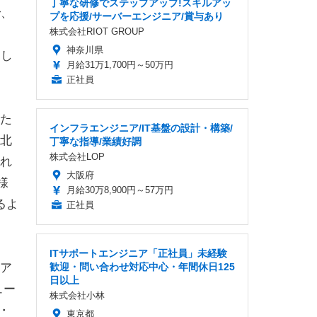
丁寧な研修でステップアップ!スキルアッ
で、
プを応援/サーバーエンジニア/賞与あり
株式会社RIOT GROUP
神奈川県
をし
月給31万1,700円～50万円
正社員
た
インフラエンジニア/IT基盤の設計・構築/
北
丁寧な指導/業績好調
株式会社LOP
れ
大阪府
様
月給30万8,900円～57万円
るよ
正社員
ITサポートエンジニア「正社員」未経験
歓迎・問い合わせ対応中心・年間休日125
ア
日以上
ュー
株式会社小林
・
東京都