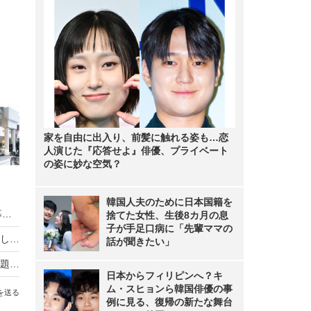
家を自由に出入り、前髪に触れる姿も…恋
人演じた『応答せよ』俳優、プライベート
の姿に妙な空気？
韓国人夫のために日本国籍を
HIKAKIN、熊本地震に2000万円を寄付 動画で募金方法を解説し支援を呼びかけ
捨てた女性、生後8カ月の息
子が手足口病に「先輩ママの
羽生結弦自らポーズを提案し撮影！完全撮り下ろし2027年度版カレンダーが発売決定！
話が聞きたい」
熊本地震の瞬間、手術室の緊迫ニュース映像が話題！「本当にすごい」「尊敬の念しかない」
日本からフィリピンへ？キ
ム・スヒョンら韓国俳優の事
を送る
例に見る、復帰の新たな舞台