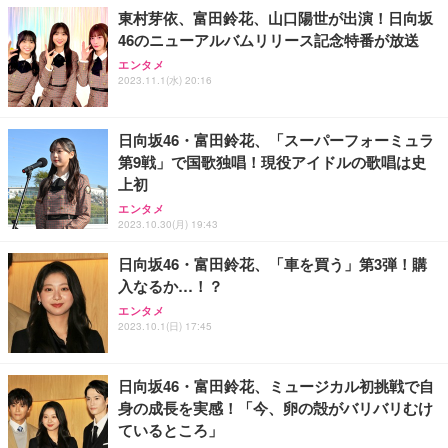
東村芽依、富田鈴花、山口陽世が出演！日向坂
務用 おしゃれ パソコンチェア (ホワイト)
46のニューアルバムリリース記念特番が放送
ANDWINT オフィスチェア デスクチェア 肘なし メ
【MiniLED/24.5inch/280Hz/FHD】GRAPHT THE S
アイリスオーヤマ ペットシーツ 超厚型 お徳用 レギ
ッシュ 通気性 ランバーサポート付き 腰サポート ガ
HOOTER Gaming Monitor 24” Essential ゲーミン
エンタメ
ュラー 200枚入【Amazon.co.jp限定】
ス圧無段階昇降 360度回転 キャスター付き コンパク
グモニター QD 24.5インチ 1ms FHD 量子ドット 残
2023.11.1(水) 20:16
ト 幅52×奥行58.5×高さ84～96cm テレワーク 在宅
像低減 (3年保証 | 輝点保証 | 日本メーカー)
￥3,731
￥4,139
￥34,980
勤務 ブラック
日向坂46・富田鈴花、「スーパーフォーミュラ
第9戦」で国歌独唱！現役アイドルの歌唱は史
上初
エンタメ
2023.10.30(月) 19:43
日向坂46・富田鈴花、「車を買う」第3弾！購
入なるか…！？
エンタメ
2023.10.1(日) 17:45
日向坂46・富田鈴花、ミュージカル初挑戦で自
身の成長を実感！「今、卵の殻がバリバリむけ
ているところ」