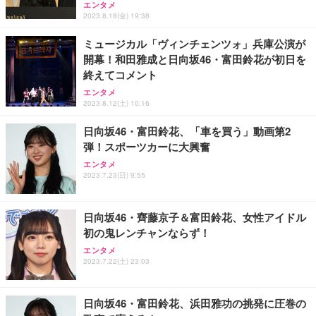
エンタメ
2023.8.18(金) 19:38
ミュージカル「ヴィンチェンツォ」兵庫公演が
開幕！和田雅成と日向坂46・富田鈴花が初日を
終えてコメント
エンタメ
2023.8.12(土) 10:16
日向坂46・富田鈴花、「車を買う」動画第2
弾！スポーツカーに大興奮
エンタメ
2023.7.23(日) 9:55
日向坂46・齊藤京子＆富田鈴花、女性アイドル
初の鬼レンチャンならず！
エンタメ
2023.7.22(土) 23:03
日向坂46・富田鈴花、浜田雅功の挑発に圧巻の