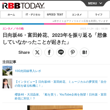
MENU
CLOSE
ホーム
IT・デジタル
SPEED TEST
エンタメ
ライフ
ホーム
IT・デジタル
エンタメ
その他
2023.11.24（金）18:38
日向坂46・富田鈴花、2023年を振り返る「想像
IT・デジタルTOP
スマートフォン
SPEED TEST
していなかったことが起きた」
ネタ
ガジェット・ツール
エンタメ
ショッピング
その他
エンタメTOP
映画・ドラマ
ライフ
注目記事
韓流・K-POP
韓国・芸能
ライフTOP
グルメ
リリース一覧
10G光回線導入レポ
音楽
スポーツ
ペット
ショッピング
プッシュ通知の停止方法
【インタビュー】日向坂46・富田鈴花、ミュージカルの夢実現「自分
の殻を破る転機に！」
グラビア
ブログ
その他
櫻坂46・大沼晶保、「船を買う」YouTube企画を熱望！日向坂・富田
ショッピング
その他
鈴花に対抗！？