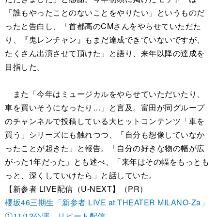
「誰もやったことのないことをやりたい」というものだ
ったと告白し、「首都高のCMさんをやらせていただた
り、『鬼レンチャン』もまだ達成できていないですが、
たくさん出演させて頂けた」と語り、来年以降の達成を
目指した。
また「今年はミュージカルをやらせていただいたり、
車を買いそうになったり…」と言及。富田が同グループ
のチャンネルで投稿している大ヒットコンテンツ「車を
買う」シリーズにも触れつつ、「自分も想像していなか
ったことが起きた」と報告。「自分の好きな物の幅が広
がった1年だった」とも述べ、「来年はその幅をもっとも
っと、深くしていけたら」と話していた。
【新参者 LIVE配信（U-NEXT】（PR）
櫻坂46三期生「新参者 LIVE at THEATER MILANO-Za」
①11/12公演 リピート配信