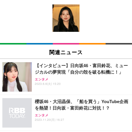
[EdoErgo] オフィスチェア 椅子 テレワーク 疲れな
EIZO ビジネス向けプレミアムモニター | FlexScan
Amazonベーシック ペットシーツ 薄型 レギュラー 1
い 跳ね上げ式アームレスト コンパクト 約105度ロッ
EV3240X-WT | 31.5型4K UHD・USB Type-C・ホワ
回使い捨て 無香料 ホワイト 300枚
キング pc 事務椅子 360度回転 座面昇降 強化ナイロ
イト
ン樹脂ベース 通気性メッシュ 在宅ワーク H-WY01
￥3,373
￥5,699
￥105,595
(黒網+黒枠+黒足)
EIZO ビジネス向けプレミアムモニター | FlexScan
SIHOO B100 オフィスチェア／デスクチェア メッシ
Amazonベーシック ペットシーツ 厚型 ワイド 42枚
EV2740X-WT | 27.0型4K UHD・USB Type-C・ホワ
ュチェア 人間工学 疲れない ブラック
x2袋(84枚) ホワイト(吸収面:ライトブルー)
関連ニュース
イト
￥27,999
￥3,234
￥109,572
【インタビュー】日向坂46・富田鈴花、ミュー
ジカルの夢実現「自分の殻を破る転機に！」
Sezlife オフィスチェア デスクチェア 疲れない テレ
【純正品】27"ゲーミングモニター DualSense 充電
ネオ・ルーライフ ネオ・オムツ L 中型犬用 26枚入
エンタメ
ワーク チェア 強化バックレスト 30度ロッキング機
フック付き（CFI-ZDM1J）
り 単品
2023.6.6(火) 15:20
能 人間工学 椅子 腰サポート 90度跳ね上げ式アーム
レスト 3Dヘッドレスト ハンガー付き 高反発クッシ
￥49,979
￥1,800
￥7,680
ョン PCチェア 通気性メッシュ ゲーミング/勉強/事
櫻坂46・大沼晶保、「船を買う」YouTube企画
務用 おしゃれ パソコンチェア (ブラック)
を熱望！日向坂・富田鈴花に対抗！？
Sezlife オフィスチェア デスクチェア 疲れない テレ
【整備済み品】Dell E2724HS 27インチ 液晶モニタ
Smart Basic(スマートベーシック) 【Amazon.co.jp
エンタメ
ワーク チェア 強化バックレスト 30度ロッキング機
ー フルHD（1920×1080）VA 非光沢 HDMI/DisplayP
限定】 Smart Basic アイリスオーヤマ ペットシーツ
2023.11.20(月) 16:27
能 人間工学 椅子 腰サポート 90度跳ね上げ式アーム
ort/VGA スピーカー内蔵 高さ調整 スイベル VESA対
超厚型 お徳用 ワイド 100枚入 (x 1) (ケース販売)
レスト 3Dヘッドレスト ハンガー付き 高反発クッシ
応 ComfortView ビジネス向け
￥7,680
￥15,800
￥3,670
ョン PCチェア 通気性メッシュ ゲーミング/勉強/事