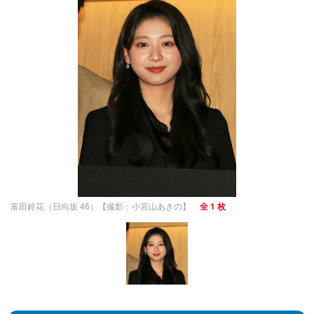
富田鈴花（日向坂 46）【撮影：小宮山あきの】
全 1 枚