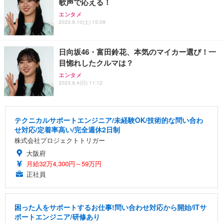
歌声で応える！
エンタメ
2023.6.10(土) 15:09
日向坂46・富田鈴花、本気のマイカー選び！一
目惚れしたクルマは？
エンタメ
2023.6.4(日) 11:12
テクニカルサポートエンジニア/未経験OK/技術的な問い合わ
せ対応/定着率高い/完全週休2日制
株式会社プロジェクトトリガー
大阪府
月給32万4,300円～59万円
正社員
困った人をサポートするお仕事!問い合わせ対応から開始/ITサ
ポートエンジニア/研修あり