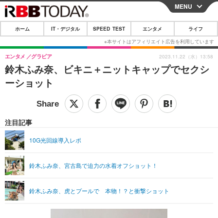
MENU
CLOSE
ホーム
IT・デジタル
SPEED TEST
エンタメ
ライフ
ホーム
IT・デジタル
エンタメ
グラビア
2023.11.22（水）13:58
鈴木ふみ奈、ビキニ＋ニットキャップでセクシ
IT・デジタルTOP
スマートフォン
SPEED TEST
ーショット
ネタ
ガジェット・ツール
エンタメ
ショッピング
その他
エンタメTOP
映画・ドラマ
ライフ
注目記事
韓流・K-POP
韓国・芸能
ライフTOP
グルメ
リリース一覧
10G光回線導入レポ
音楽
スポーツ
ペット
ショッピング
プッシュ通知の停止方法
鈴木ふみ奈、宮古島で迫力の水着オフショット！
グラビア
ブログ
その他
ショッピング
その他
鈴木ふみ奈、虎とプールで 本物！？と衝撃ショット