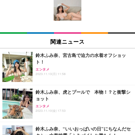
い 跳ね上げ式アームレスト コンパクト 約105度ロッ
EV3240X-WT | 31.5型4K UHD・USB Type-C・ホワ
回使い捨て 無香料 ホワイト 300枚
キング pc 事務椅子 360度回転 座面昇降 強化ナイロ
イト
ン樹脂ベース 通気性メッシュ 在宅ワーク H-WY01
￥3,373
￥5,699
￥105,595
(黒網+黒枠+黒足)
EIZO ビジネス向けプレミアムモニター | FlexScan
SIHOO B100 オフィスチェア／デスクチェア メッシ
Amazonベーシック ペットシーツ 厚型 ワイド 42枚
EV2740X-WT | 27.0型4K UHD・USB Type-C・ホワ
ュチェア 人間工学 疲れない ブラック
x2袋(84枚) ホワイト(吸収面:ライトブルー)
関連ニュース
イト
￥27,999
￥3,234
￥109,572
鈴木ふみ奈、宮古島で迫力の水着オフショッ
ト！
Sezlife オフィスチェア デスクチェア 疲れない テレ
【純正品】27"ゲーミングモニター DualSense 充電
ネオ・ルーライフ ネオ・オムツ L 中型犬用 26枚入
エンタメ
ワーク チェア 強化バックレスト 30度ロッキング機
フック付き（CFI-ZDM1J）
り 単品
2023.11.13(月) 11:58
能 人間工学 椅子 腰サポート 90度跳ね上げ式アーム
レスト 3Dヘッドレスト ハンガー付き 高反発クッシ
￥49,979
￥1,800
￥7,680
ョン PCチェア 通気性メッシュ ゲーミング/勉強/事
鈴木ふみ奈、虎とプールで 本物！？と衝撃シ
務用 おしゃれ パソコンチェア (ブラック)
ョット
Sezlife オフィスチェア デスクチェア 疲れない テレ
【整備済み品】Dell E2724HS 27インチ 液晶モニタ
Smart Basic(スマートベーシック) 【Amazon.co.jp
エンタメ
ワーク チェア 強化バックレスト 30度ロッキング機
ー フルHD（1920×1080）VA 非光沢 HDMI/DisplayP
限定】 Smart Basic アイリスオーヤマ ペットシーツ
2023.11.10(金) 17:53
能 人間工学 椅子 腰サポート 90度跳ね上げ式アーム
ort/VGA スピーカー内蔵 高さ調整 スイベル VESA対
超厚型 お徳用 ワイド 100枚入 (x 1) (ケース販売)
レスト 3Dヘッドレスト ハンガー付き 高反発クッシ
応 ComfortView ビジネス向け
￥7,680
￥15,800
￥3,670
ョン PCチェア 通気性メッシュ ゲーミング/勉強/事
鈴木ふみ奈、“いいおっぱいの日”にちなんだセ
務用 おしゃれ パソコンチェア (ホワイト)