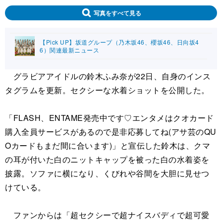
写真をすべて見る
【Pick UP】坂道グループ（乃木坂46、櫻坂46、日向坂4
6）関連最新ニュース
グラビアアイドルの鈴木ふみ奈が22日、自身のインス
タグラムを更新。セクシーな水着ショットを公開した。
「FLASH、ENTAME発売中です♡エンタメはクオカード
購入全員サービスがあるので是非応募してね(アサ芸のQU
Oカードもまだ間に合います)」と宣伝した鈴木は、クマ
の耳が付いた白のニットキャップを被った白の水着姿を
披露。ソファに横になり、くびれや谷間を大胆に見せつ
けている。
ファンからは「超セクシーで超ナイスバディで超可愛