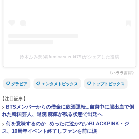
鈴木ふみ奈(@fuminasuzuki75)がシェアした投稿
《ハララ書房》
グラビア
エンタメトピックス
トップトピックス
【注目記事】
>
BTSメンバーからの借金に飲酒運転...自粛中に脳出血で倒
れた韓国芸人、退院 麻痺が残る状態で出廷へ
>
何を意味するのか...めったに泣かないBLACKPINK・ジ
ス、10周年イベント終了しファンを前に涙