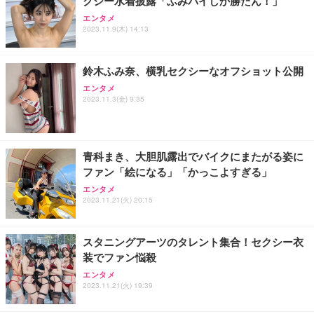
クシー水着披露「ふみパイしか勝たん！」
ANDWINT オフィスチェア デスクチェア 肘なし メ
【MiniLED/24.5inch/280Hz/FHD】GRAPHT THE S
アイリスオーヤマ ペットシーツ 超厚型 お徳用 レギ
ッシュ 通気性 ランバーサポート付き 腰サポート ガ
HOOTER Gaming Monitor 24” Essential ゲーミン
エンタメ
ュラー 200枚入【Amazon.co.jp限定】
ス圧無段階昇降 360度回転 キャスター付き コンパク
グモニター QD 24.5インチ 1ms FHD 量子ドット 残
2023.11.9(木) 14:13
ト 幅52×奥行58.5×高さ84～96cm テレワーク 在宅
像低減 (3年保証 | 輝点保証 | 日本メーカー)
￥3,731
￥4,139
￥34,980
勤務 ブラック
鈴木ふみ奈、横乳セクシーなオフショット公開
エンタメ
2023.11.3(金) 9:35
青科まき、大胆肌露出でバイクにまたがる姿に
ファン「絵になる」「かっこよすぎる」
エンタメ
2023.11.21(火) 20:15
スタニングアーツのタレント集合！セクシー衣
装でファン悩殺
エンタメ
2023.11.21(火) 19:39