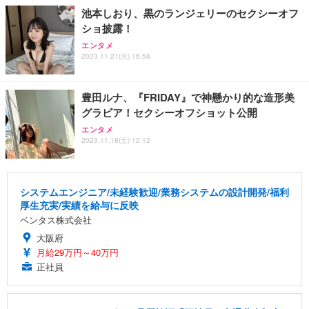
池本しおり、黒のランジェリーのセクシーオフ
ショ披露！
エンタメ
2023.11.21(火) 16:58
豊田ルナ、『FRIDAY』で神懸かり的な造形美
グラビア！セクシーオフショット公開
エンタメ
2023.11.18(土) 12:12
システムエンジニア/未経験歓迎/業務システムの設計開発/福利
厚生充実/実績を給与に反映
ベンタス株式会社
大阪府
月給29万円～40万円
正社員