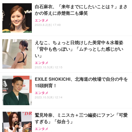
ョン PCチェア 通気性メッシュ ゲーミング/勉強/事
白石麻衣、「来年までにしたいことは？」まさ
務用 おしゃれ パソコンチェア (ホワイト)
かの答えに赤楚衛二も爆笑
ANDWINT オフィスチェア デスクチェア 肘なし メ
【MiniLED/24.5inch/280Hz/FHD】GRAPHT THE S
アイリスオーヤマ ペットシーツ 超厚型 お徳用 レギ
ッシュ 通気性 ランバーサポート付き 腰サポート ガ
HOOTER Gaming Monitor 24” Essential ゲーミン
エンタメ
ュラー 200枚入【Amazon.co.jp限定】
ス圧無段階昇降 360度回転 キャスター付き コンパク
グモニター QD 24.5インチ 1ms FHD 量子ドット 残
2023.8.2(水) 17:49
ト 幅52×奥行58.5×高さ84～96cm テレワーク 在宅
像低減 (3年保証 | 輝点保証 | 日本メーカー)
￥3,731
￥4,139
￥34,980
勤務 ブラック
えなこ、ちょっと日焼けした美背中＆水着姿
「背中も色っぽい」「ムチっとした感じがい
い」
エンタメ
2023.10.5(木) 12:15
EXILE SHOKICHI、北海道の牧場で自分の牛を
15頭飼育！
エンタメ
2023.10.5(木) 12:14
鷲見玲奈、ミニスカ＋三つ編姿にファン「可愛
すぎる」「似合う」
エンタメ