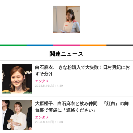
[EdoErgo] オフィスチェア 椅子 テレワーク 疲れな
EIZO ビジネス向けプレミアムモニター | FlexScan
Amazonベーシック ペットシーツ 薄型 レギュラー 1
い 跳ね上げ式アームレスト コンパクト 約105度ロッ
EV3240X-WT | 31.5型4K UHD・USB Type-C・ホワ
回使い捨て 無香料 ホワイト 300枚
キング pc 事務椅子 360度回転 座面昇降 強化ナイロ
イト
ン樹脂ベース 通気性メッシュ 在宅ワーク H-WY01
￥3,373
￥5,699
￥105,595
(黒網+黒枠+黒足)
EIZO ビジネス向けプレミアムモニター | FlexScan
SIHOO B100 オフィスチェア／デスクチェア メッシ
Amazonベーシック ペットシーツ 厚型 ワイド 42枚
EV2740X-WT | 27.0型4K UHD・USB Type-C・ホワ
ュチェア 人間工学 疲れない ブラック
x2袋(84枚) ホワイト(吸収面:ライトブルー)
関連ニュース
イト
￥27,999
￥3,234
￥109,572
白石麻衣、 きな粉購入で大失敗！日村勇紀にお
すそ分け
Sezlife オフィスチェア デスクチェア 疲れない テレ
【純正品】27"ゲーミングモニター DualSense 充電
ネオ・ルーライフ ネオ・オムツ L 中型犬用 26枚入
エンタメ
ワーク チェア 強化バックレスト 30度ロッキング機
2023.8.16(水) 14:39
フック付き（CFI-ZDM1J）
り 単品
能 人間工学 椅子 腰サポート 90度跳ね上げ式アーム
レスト 3Dヘッドレスト ハンガー付き 高反発クッシ
￥49,979
￥1,800
￥7,680
ョン PCチェア 通気性メッシュ ゲーミング/勉強/事
大原櫻子、白石麻衣と飲み仲間 『紅白』の舞
務用 おしゃれ パソコンチェア (ブラック)
台裏で箸袋に「連絡ください」
Sezlife オフィスチェア デスクチェア 疲れない テレ
【整備済み品】Dell E2724HS 27インチ 液晶モニタ
Smart Basic(スマートベーシック) 【Amazon.co.jp
エンタメ
ワーク チェア 強化バックレスト 30度ロッキング機
ー フルHD（1920×1080）VA 非光沢 HDMI/DisplayP
限定】 Smart Basic アイリスオーヤマ ペットシーツ
2023.8.13(日) 18:58
能 人間工学 椅子 腰サポート 90度跳ね上げ式アーム
ort/VGA スピーカー内蔵 高さ調整 スイベル VESA対
超厚型 お徳用 ワイド 100枚入 (x 1) (ケース販売)
レスト 3Dヘッドレスト ハンガー付き 高反発クッシ
応 ComfortView ビジネス向け
￥7,680
￥15,800
￥3,670