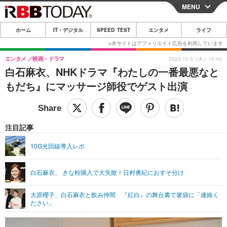
MENU
CLOSE
ホーム
IT・デジタル
SPEED TEST
エンタメ
ライフ
ホーム
IT・デジタル
エンタメ
映画・ドラマ
2023.10.5（木）14:45
白石麻衣、NHKドラマ『わたしの一番最悪なと
IT・デジタルTOP
スマートフォン
SPEED TEST
もだち』にマッサージ師役でゲスト出演
ネタ
ガジェット・ツール
エンタメ
ショッピング
その他
エンタメTOP
映画・ドラマ
ライフ
注目記事
韓流・K-POP
韓国・芸能
ライフTOP
グルメ
リリース一覧
10G光回線導入レポ
音楽
スポーツ
ペット
ショッピング
プッシュ通知の停止方法
白石麻衣、 きな粉購入で大失敗！日村勇紀におすそ分け
グラビア
ブログ
その他
大原櫻子、白石麻衣と飲み仲間 『紅白』の舞台裏で箸袋に「連絡く
ショッピング
その他
ださい」