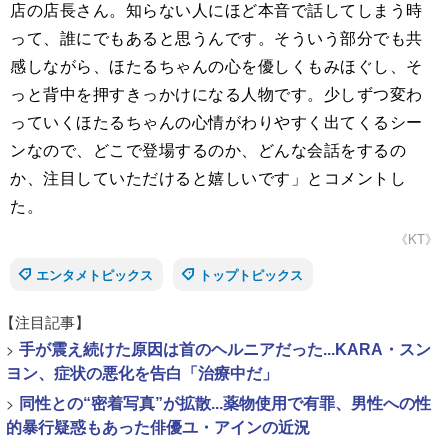
店の店長さん。知らない人にほど本音で話してしまう時
って、誰にでもあると思うんです。そういう部分でも共
感しながら、ほたるちゃんの心を優しくもみほぐし、そ
っと背中を押すきっかけになる人物です。少しずつ変わ
っていくほたるちゃんの心情がわりやすく出てくるシー
ンなので、どこで登場するのか、どんな会話をするの
か、注目していただけると嬉しいです」とコメントし
た。
《KT》
エンタメトピックス
トップトピックス
【注目記事】
>
手が震え続けた原因は首のヘルニアだった...KARA・スン
ヨン、症状の悪化を告白「治療中だ」
>
同性との“密着写真”が拡散...薬物使用で有罪、男性への性
的暴行疑惑もあった俳優ユ・アインの近況