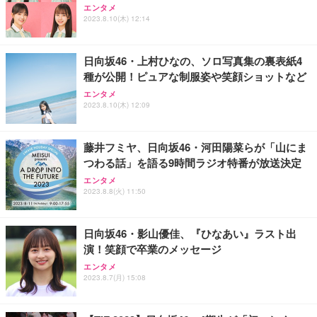
エンタメ
2023.8.10(木) 12:14
日向坂46・上村ひなの、ソロ写真集の裏表紙4
種が公開！ピュアな制服姿や笑顔ショットなど
エンタメ
2023.8.10(木) 12:09
藤井フミヤ、日向坂46・河田陽菜らが「山にま
つわる話」を語る9時間ラジオ特番が放送決定
エンタメ
2023.8.8(火) 11:50
日向坂46・影山優佳、『ひなあい』ラスト出
演！笑顔で卒業のメッセージ
エンタメ
2023.8.7(月) 15:08