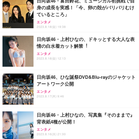
日向坂46・富田鈴花、ミュージカル初挑戦で自
身の成長を実感！「今、卵の殻がバリバリむけ
Sezlife オフィスチェア デスクチェア 疲れない テレ
ているところ」
【純正品】27"ゲーミングモニター DualSense 充電
ネオ・ルーライフ ネオ・オムツ L 中型犬用 26枚入
ワーク チェア 強化バックレスト 30度ロッキング機
フック付き（CFI-ZDM1J）
り 単品
エンタメ
能 人間工学 椅子 腰サポート 90度跳ね上げ式アーム
2023.8.18(金) 19:38
レスト 3Dヘッドレスト ハンガー付き 高反発クッシ
￥49,979
￥1,800
￥7,680
ョン PCチェア 通気性メッシュ ゲーミング/勉強/事
日向坂46・上村ひなの、ドキッとする⼤⼈な表
務用 おしゃれ パソコンチェア (ブラック)
情の⽩⽔着カット解禁︕
Sezlife オフィスチェア デスクチェア 疲れない テレ
【整備済み品】Dell E2724HS 27インチ 液晶モニタ
Smart Basic(スマートベーシック) 【Amazon.co.jp
エンタメ
ワーク チェア 強化バックレスト 30度ロッキング機
ー フルHD（1920×1080）VA 非光沢 HDMI/DisplayP
限定】 Smart Basic アイリスオーヤマ ペットシーツ
2023.8.18(金) 12:13
能 人間工学 椅子 腰サポート 90度跳ね上げ式アーム
ort/VGA スピーカー内蔵 高さ調整 スイベル VESA対
超厚型 お徳用 ワイド 100枚入 (x 1) (ケース販売)
レスト 3Dヘッドレスト ハンガー付き 高反発クッシ
応 ComfortView ビジネス向け
￥7,680
￥15,800
￥3,670
ョン PCチェア 通気性メッシュ ゲーミング/勉強/事
日向坂46、ひな誕祭DVD&Blu-rayのジャケット
務用 おしゃれ パソコンチェア (ホワイト)
アートワーク公開
ANDWINT オフィスチェア デスクチェア 肘なし メ
【MiniLED/24.5inch/280Hz/FHD】GRAPHT THE S
アイリスオーヤマ ペットシーツ 超厚型 お徳用 レギ
ッシュ 通気性 ランバーサポート付き 腰サポート ガ
HOOTER Gaming Monitor 24” Essential ゲーミン
エンタメ
ュラー 200枚入【Amazon.co.jp限定】
ス圧無段階昇降 360度回転 キャスター付き コンパク
グモニター QD 24.5インチ 1ms FHD 量子ドット 残
2023.8.17(木) 9:46
ト 幅52×奥行58.5×高さ84～96cm テレワーク 在宅
像低減 (3年保証 | 輝点保証 | 日本メーカー)
￥3,731
￥4,139
￥34,980
勤務 ブラック
日向坂46・上村ひなの、写真集『そのままで』
背表紙4種が公開！
エンタメ
2023.8.16(水) 21:00