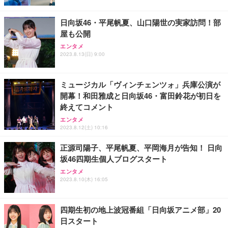
日向坂46・平尾帆夏、山口陽世の実家訪問！部
屋も公開
エンタメ
2023.8.13(日) 9:00
ミュージカル「ヴィンチェンツォ」兵庫公演が
開幕！和田雅成と日向坂46・富田鈴花が初日を
終えてコメント
エンタメ
2023.8.12(土) 10:16
正源司陽子、平尾帆夏、平岡海月が告知！ 日向
坂46四期生個人ブログスタート
エンタメ
2023.8.10(木) 16:05
四期生初の地上波冠番組「日向坂アニメ部」20
日スタート