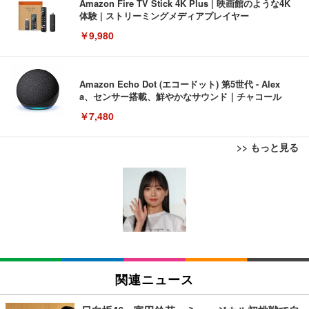
Amazon Fire TV Stick 4K Plus | 映画館のような4K
体験 | ストリーミングメディアプレイヤー
￥9,980
Amazon Echo Dot (エコードット) 第5世代 - Alex
a、センサー搭載、鮮やかなサウンド｜チャコール
￥7,480
>> もっと見る
[EdoErgo] オフィスチェア 椅子 テレワーク 疲れな
EIZO ビジネス向けプレミアムモニター | FlexScan
Amazonベーシック ペットシーツ 薄型 レギュラー 1
い 跳ね上げ式アームレスト コンパクト 約105度ロッ
EV3240X-WT | 31.5型4K UHD・USB Type-C・ホワ
回使い捨て 無香料 ホワイト 300枚
キング pc 事務椅子 360度回転 座面昇降 強化ナイロ
イト
ン樹脂ベース 通気性メッシュ 在宅ワーク H-WY01
￥3,373
￥5,699
￥105,595
(黒網+黒枠+黒足)
EIZO ビジネス向けプレミアムモニター | FlexScan
SIHOO B100 オフィスチェア／デスクチェア メッシ
Amazonベーシック ペットシーツ 厚型 ワイド 42枚
EV2740X-WT | 27.0型4K UHD・USB Type-C・ホワ
ュチェア 人間工学 疲れない ブラック
x2袋(84枚) ホワイト(吸収面:ライトブルー)
関連ニュース
イト
￥27,999
￥3,234
￥109,572