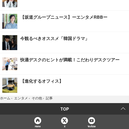
【坂道グループニュース】ーエンタメRBBー
今観るべきオススメ「韓国ドラマ」
快適デスクのヒントが満載！こだわりデスクツアー
【進化するオフィス】
記事
ホーム
›
エンタメ
›
その他
›
TOP
Home
X
YouTube