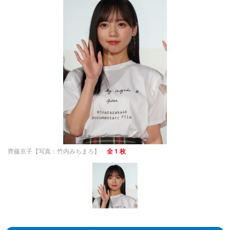
齊藤京子【写真：竹内みちまろ】
全 1 枚