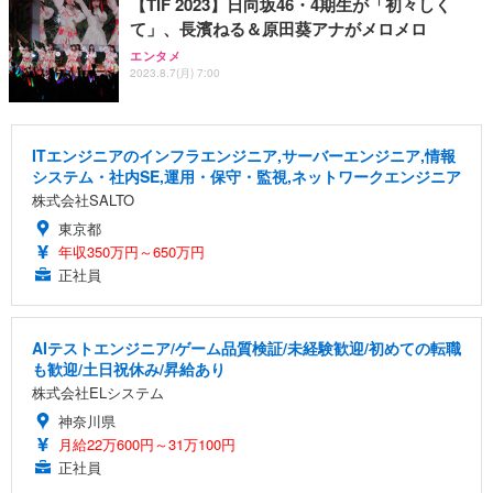
【TIF 2023】日向坂46・4期生が「初々しく
て」、長濱ねる＆原田葵アナがメロメロ
エンタメ
2023.8.7(月) 7:00
ITエンジニアのインフラエンジニア,サーバーエンジニア,情報
システム・社内SE,運用・保守・監視,ネットワークエンジニア
株式会社SALTO
東京都
年収350万円～650万円
正社員
AIテストエンジニア/ゲーム品質検証/未経験歓迎/初めての転職
も歓迎/土日祝休み/昇給あり
株式会社ELシステム
神奈川県
月給22万600円～31万100円
正社員