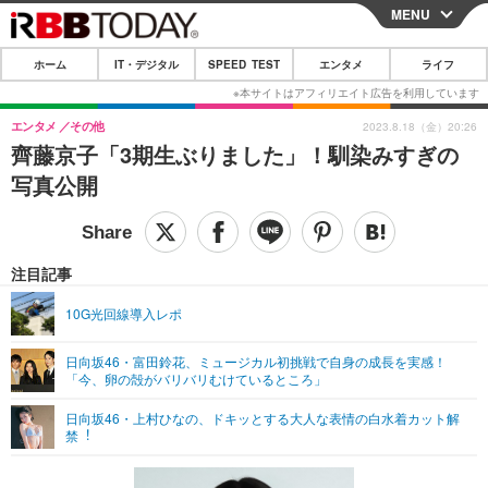
MENU
CLOSE
ホーム
IT・デジタル
SPEED TEST
エンタメ
ライフ
ホーム
IT・デジタル
エンタメ
その他
2023.8.18（金）20:26
齊藤京子「3期生ぶりました」！馴染みすぎの
IT・デジタルTOP
スマートフォン
SPEED TEST
写真公開
ネタ
ガジェット・ツール
エンタメ
ショッピング
その他
エンタメTOP
映画・ドラマ
ライフ
注目記事
韓流・K-POP
韓国・芸能
ライフTOP
グルメ
リリース一覧
10G光回線導入レポ
音楽
スポーツ
ペット
ショッピング
プッシュ通知の停止方法
日向坂46・富田鈴花、ミュージカル初挑戦で自身の成長を実感！
「今、卵の殻がバリバリむけているところ」
グラビア
ブログ
その他
日向坂46・上村ひなの、ドキッとする⼤⼈な表情の⽩⽔着カット解
ショッピング
その他
禁︕