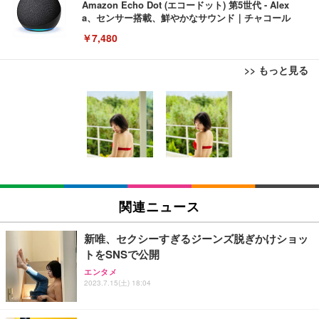
Amazon Echo Dot (エコードット) 第5世代 - Alex
a、センサー搭載、鮮やかなサウンド｜チャコール
￥7,480
>> もっと見る
[EdoErgo] オフィスチェア 椅子 テレワーク 疲れな
EIZO ビジネス向けプレミアムモニター | FlexScan
Amazonベーシック ペットシーツ 薄型 レギュラー 1
い 跳ね上げ式アームレスト コンパクト 約105度ロッ
EV3240X-WT | 31.5型4K UHD・USB Type-C・ホワ
回使い捨て 無香料 ホワイト 300枚
キング pc 事務椅子 360度回転 座面昇降 強化ナイロ
イト
ン樹脂ベース 通気性メッシュ 在宅ワーク H-WY01
￥3,373
￥5,699
￥105,595
(黒網+黒枠+黒足)
EIZO ビジネス向けプレミアムモニター | FlexScan
SIHOO B100 オフィスチェア／デスクチェア メッシ
Amazonベーシック ペットシーツ 厚型 ワイド 42枚
EV2740X-WT | 27.0型4K UHD・USB Type-C・ホワ
ュチェア 人間工学 疲れない ブラック
x2袋(84枚) ホワイト(吸収面:ライトブルー)
関連ニュース
イト
￥27,999
￥3,234
￥109,572
新唯、セクシーすぎるジーンズ脱ぎかけショッ
トをSNSで公開
Sezlife オフィスチェア デスクチェア 疲れない テレ
【純正品】27"ゲーミングモニター DualSense 充電
ネオ・ルーライフ ネオ・オムツ L 中型犬用 26枚入
エンタメ
ワーク チェア 強化バックレスト 30度ロッキング機
2023.7.15(土) 18:04
フック付き（CFI-ZDM1J）
り 単品
能 人間工学 椅子 腰サポート 90度跳ね上げ式アーム
レスト 3Dヘッドレスト ハンガー付き 高反発クッシ
￥49,979
￥1,800
￥7,680
ョン PCチェア 通気性メッシュ ゲーミング/勉強/事