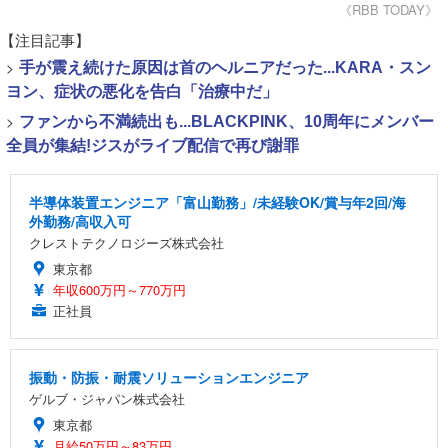
《RBB TODAY》
【注目記事】
>
手が震え続けた原因は首のヘルニアだった...KARA・スン
ヨン、症状の悪化を告白「治療中だ」
>
ファンから不満続出も...BLACKPINK、10周年にメンバー
全員が集結!ジスがライブ配信で再び謝罪
半導体装置エンジニア「富山勤務」/未経験OK/賞与年2回/海
外勤務/高収入可
クレストテクノロジーズ株式会社
東京都
年収600万円～770万円
正社員
振動・防振・耐震ソリューションエンジニア
ゲルブ・ジャパン株式会社
東京都
月給50万円～83万円