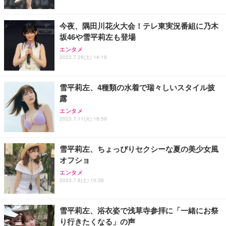
今夜、隅田川花火大会！テレ東実況番組に乃木
坂46や雪平莉左も登場
エンタメ
2023.7.29(土) 14:19
雪平莉左、4種類の水着で瑞々しいスタイル披
露
エンタメ
2023.7.11(火) 18:59
雪平莉左、ちょっぴりセクシーな夏の美少女風
オフショ
エンタメ
2023.7.8(土) 10:36
雪平莉左、浴衣姿で浅草寺参拝に「一緒にお祭
り行きたくなる」の声