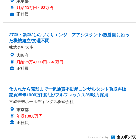
東京都
月給50万円～83万円
正社員
27卒・新卒/ものづくりエンジニアアシスタント/設計図に沿っ
た機械組立/文理不問
株式会社大斗
大阪府
月給26万4,000円～32万円
正社員
仕入れから売却まで一気通貫不動産コンサルタント買取再販
売買年俸1000万円以上/フルフレックス/即戦力採用
三崎未来ホールディングス株式会社
東京都
年収1,000万円
正社員
Sponsored by