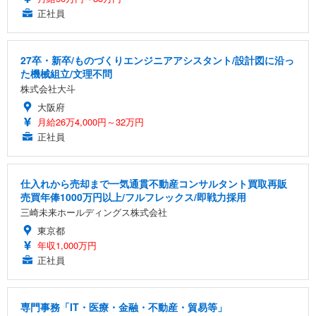
正社員
27卒・新卒/ものづくりエンジニアアシスタント/設計図に沿っ
た機械組立/文理不問
株式会社大斗
大阪府
月給26万4,000円～32万円
正社員
仕入れから売却まで一気通貫不動産コンサルタント買取再販
売買年俸1000万円以上/フルフレックス/即戦力採用
三崎未来ホールディングス株式会社
東京都
年収1,000万円
正社員
専門事務「IT・医療・金融・不動産・貿易等」