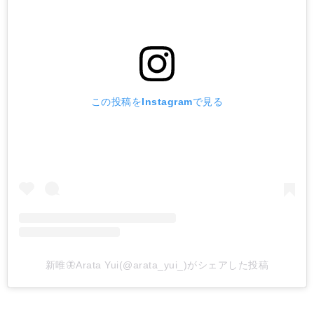
この投稿をInstagramで見る
新唯🦋Arata Yui(@arata_yui_)がシェアした投稿