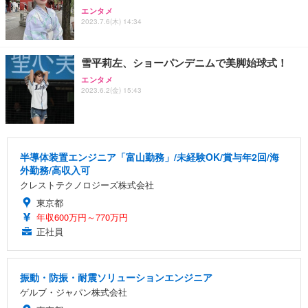
エンタメ
2023.7.6(木) 14:34
雪平莉左、ショーパンデニムで美脚始球式！
エンタメ
2023.6.2(金) 15:43
半導体装置エンジニア「富山勤務」/未経験OK/賞与年2回/海
外勤務/高収入可
クレストテクノロジーズ株式会社
東京都
年収600万円～770万円
正社員
振動・防振・耐震ソリューションエンジニア
ゲルブ・ジャパン株式会社