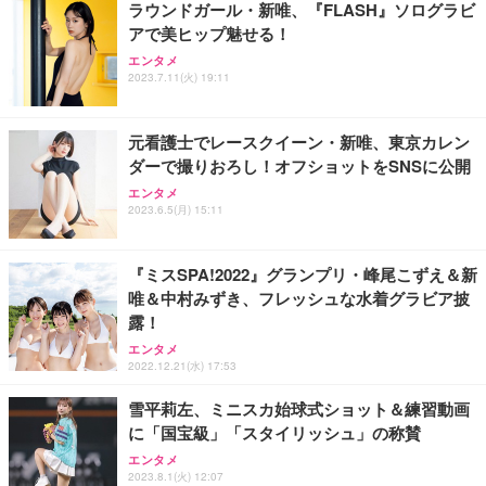
ラウンドガール・新唯、『FLASH』ソログラビ
務用 おしゃれ パソコンチェア (ブラック)
アで美ヒップ魅せる！
Sezlife オフィスチェア デスクチェア 疲れない テレ
【整備済み品】Dell E2724HS 27インチ 液晶モニタ
Smart Basic(スマートベーシック) 【Amazon.co.jp
エンタメ
ワーク チェア 強化バックレスト 30度ロッキング機
ー フルHD（1920×1080）VA 非光沢 HDMI/DisplayP
限定】 Smart Basic アイリスオーヤマ ペットシーツ
2023.7.11(火) 19:11
能 人間工学 椅子 腰サポート 90度跳ね上げ式アーム
ort/VGA スピーカー内蔵 高さ調整 スイベル VESA対
超厚型 お徳用 ワイド 100枚入 (x 1) (ケース販売)
レスト 3Dヘッドレスト ハンガー付き 高反発クッシ
応 ComfortView ビジネス向け
￥7,680
￥15,800
￥3,670
ョン PCチェア 通気性メッシュ ゲーミング/勉強/事
元看護士でレースクイーン・新唯、東京カレン
務用 おしゃれ パソコンチェア (ホワイト)
ダーで撮りおろし！オフショットをSNSに公開
ANDWINT オフィスチェア デスクチェア 肘なし メ
【MiniLED/24.5inch/280Hz/FHD】GRAPHT THE S
アイリスオーヤマ ペットシーツ 超厚型 お徳用 レギ
ッシュ 通気性 ランバーサポート付き 腰サポート ガ
HOOTER Gaming Monitor 24” Essential ゲーミン
エンタメ
ュラー 200枚入【Amazon.co.jp限定】
ス圧無段階昇降 360度回転 キャスター付き コンパク
グモニター QD 24.5インチ 1ms FHD 量子ドット 残
2023.6.5(月) 15:11
ト 幅52×奥行58.5×高さ84～96cm テレワーク 在宅
像低減 (3年保証 | 輝点保証 | 日本メーカー)
￥3,731
￥4,139
￥34,980
勤務 ブラック
『ミスSPA!2022』グランプリ・峰尾こずえ＆新
唯＆中村みずき、フレッシュな水着グラビア披
露！
エンタメ
2022.12.21(水) 17:53
雪平莉左、ミニスカ始球式ショット＆練習動画
に「国宝級」「スタイリッシュ」の称賛
エンタメ
2023.8.1(火) 12:07