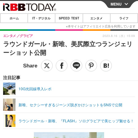
MENU
CLOSE
ホーム
IT・デジタル
SPEED TEST
エンタメ
ライフ
ホーム
IT・デジタル
エンタメ
グラビア
2023.8.16（水）15:09
ラウンドガール・新唯、美尻際立つランジェリ
IT・デジタルTOP
スマートフォン
SPEED TEST
ーショット公開
ネタ
ガジェット・ツール
エンタメ
ショッピング
その他
エンタメTOP
映画・ドラマ
ライフ
注目記事
韓流・K-POP
韓国・芸能
ライフTOP
グルメ
リリース一覧
10G光回線導入レポ
音楽
スポーツ
ペット
ショッピング
プッシュ通知の停止方法
新唯、セクシーすぎるジーンズ脱ぎかけショットをSNSで公開
グラビア
ブログ
その他
ショッピング
その他
ラウンドガール・新唯、『FLASH』ソログラビアで美ヒップ魅せる！