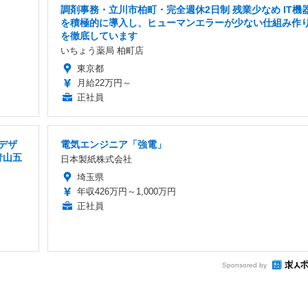
調剤事務・立川市柏町・完全週休2日制 残業少なめ IT機
を積極的に導入し、ヒューマンエラーが少ない仕組み作
を徹底しています
いちょう薬局 柏町店
東京都
月給22万円～
正社員
・デザ
電気エンジニア「強電」
青山五
日本製紙株式会社
埼玉県
年収426万円～1,000万円
正社員
Sponsored by