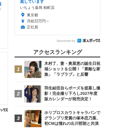
底しています
器
いちょう薬局 柏町店
り
東京都
月給22万円～
正社員
Sponsored by
アクセスランキング
木村了、妻・奥菜恵の誕生日祝
福ショットを公開！「素敵な家
族」「ラブラブ」と反響
羽生結弦自らポーズを提案し撮
影！完全撮り下ろし2027年度
版カレンダーが発売決定！
ホリプロスカウトキャラバンで
グランプリ受賞の塚本恋乃葉、
初CMは憧れの出川哲朗と共演