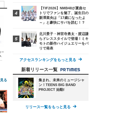
【TIF2026】NMB48が夏曲セ
トリでファンを魅了、誕生日の
新澤菜央は「17歳になったよ
～」と豪快にサバを読む！？
北川景子・神宮寺勇太・渡辺謙
らドレススタイルで登場！ミキ
モトの新作ハイジュエリーをパ
リで発表
エコー
xa、
アクセスランキングをもっと見る
な
新着リリース一覧
集まれ、未来のミュージシャ
と見る
ン！TEENS BIG BAND
PROJECT 始動!
リリース一覧をもっと見る