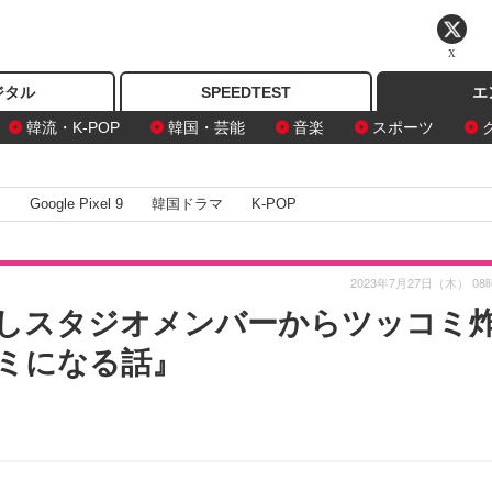
X
ジタル
SPEEDTEST
エ
韓流・K-POP
韓国・芸能
音楽
スポーツ
I
Google Pixel 9
韓国ドラマ
K-POP
2023年7月27日（木） 08
しスタジオメンバーからツッコミ
ミになる話』