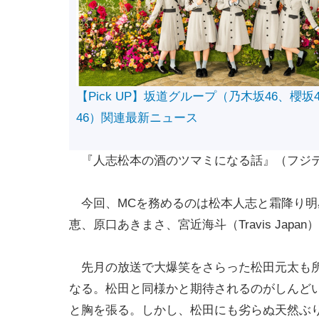
【Pick UP】坂道グループ（乃木坂46、櫻坂
46）関連最新ニュース
『人志松本の酒のツマミになる話』（フジテレ
今回、MCを務めるのは松本人志と霜降り明
恵、原口あきまさ、宮近海斗（Travis Jap
先月の放送で大爆笑をさらった松田元太も所属す
なる。松田と同様かと期待されるのがしんど
と胸を張る。しかし、松田にも劣らぬ天然ぶ