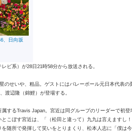
46、日向坂
ビ系）が28日21時58分から放送される。
星のせいや、粗品。ゲストにはバレーボール元日本代表の
an）、渡辺隆（錦鯉）が登場する。
るTravis Japan。宮近は同グループのリーダーで初登
いとこぼす宮近は、「（松田と違って）九九は言えますし！
りを随所で発揮して笑いをとりまくり、松本人志に「僕は今