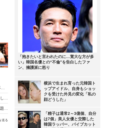
「抱きたいと言われたのに…寛大な方が多
い」韓国名優との“不倫”を告白したファ
ン、擁護派に怒り
横浜で生まれ育った元韓国ト
HIKAKIN、熊本地震に2000万円を寄付 動画で募金方法を解説し支援を呼びかけ
ップアイドル、自身もショッ
クを受けた外見の変化「私の
羽生結弦自らポーズを提案し撮影！完全撮り下ろし2027年度版カレンダーが発売決定！
顔どうした」
熊本地震の瞬間、手術室の緊迫ニュース映像が話題！「本当にすごい」「尊敬の念しかない」
「精子は通常2～3億個、自分
は7個」美人女優と交際した
を送る
韓国ラッパー、パイプカット