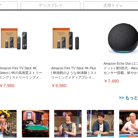
ア
ディスプレイ
犬用トイレ
Amazon Echo Dot (
Amazon Fire TV Stick 4K
Amazon Fire TV Stick 4K Plus
ドット) 第5世代 - Ale
Select | 4Kの高画質ストリー
| 映画館のような4K体験 | スト
センサー搭載、鮮やか
ミング | ストリーミングメデ
リーミングメディアプレイヤ
サウンド｜チャコール
￥7,480
ィアプレイヤー
ー
￥7,980
￥9,980
>> もっ