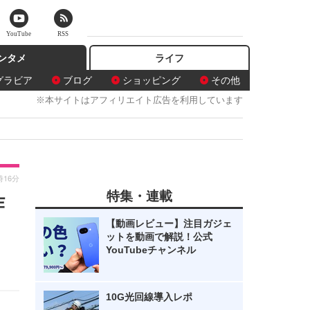
YouTube
RSS
ンタメ
ライフ
グラビア
ブログ
ショッピング
その他
※本サイトはアフィリエイト広告を利用しています
時16分
特集・連載
炸
【動画レビュー】注目ガジェ
ットを動画で解説！公式
YouTubeチャンネル
10G光回線導入レポ