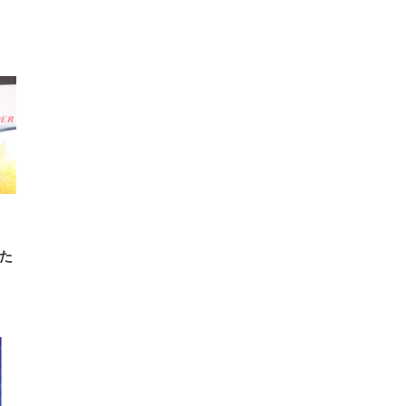
FHD】
ェ
ット
 メ
レギ
 ゲ
ーサ
ンチ
 ガ
 (3
回
ー)
ンパ
高さ
 在
トた