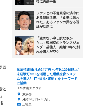
後に再建手術
ファンとの不倫疑惑の渦中に
ある韓国名優、「食事に誘わ
れた」あるファンの異なる視
線が話題に
「産めない申し訳なさか
ら…」韓国初のトランスジェ
ンダー芸能人、結婚10年で別
れを選んだワケ
栗原
児童指導員/月給24万円～/年休120日以上/
未経験可/ICTを活用した運動療育システ
ムを導入/「IT×福祉×運動」をキーワード
に活動
DRK青山スタジオ
場と
東京都
」
月給24万円～40万円
君
正社員