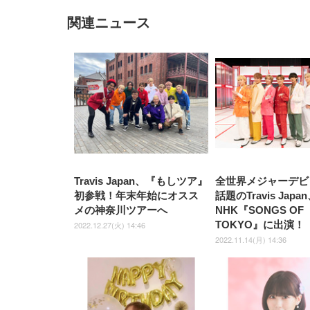
関連ニュース
EIZO ビジネス向けプレミア
EIZO ビジネス向けプレミア
【純
[EdoErgo] オフィスチェア 椅
Amazonベーシック ペットシ
SIHOO B100 オフィスチェア
Amazonベーシック ペットシ
ムモニター | FlexScan
ムモニター | FlexScan
ニタ
子 テレワーク 疲れない 跳ね
ーツ 薄型 レギュラー 1回使い
／デスクチェア メッシュチェ
ーツ 厚型 ワイド 42枚x2袋(84
EV3240X-WT | 31.5型4K
EV2740X-WT | 27.0型4K
ク付
上げ式アームレスト コンパク
捨て 無香料 ホワイト 300枚
ア 人間工学 疲れない ブラッ
枚) ホワイト(吸収面:ライトブ
UHD・USB Type-C・ホワイ
UHD・USB Type-C・ホワイ
ト 約105度ロッキング pc 事務
￥105,595
￥109,572
ク
ルー)
￥4
ト
ト
￥5,699
￥3,373
￥27,999
￥3,234
椅子 360度回転 座面昇降 強化
ナイロン樹脂ベース 通気性メ
ッシュ 在宅ワーク H-
WY01(黒網+黒枠+黒足)
Travis Japan、『もしツア』
全世界メジャーデビ
初参戦！年末年始にオスス
話題のTravis Japa
メの神奈川ツアーへ
NHK『SONGS OF
TOKYO』に出演！
2022.12.27(火) 14:46
2022.11.14(月) 14:36