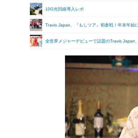
10G光回線導入レポ
Travis Japan、『もしツア』初参戦！年末
全世界メジャーデビューで話題のTravis Japan、