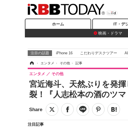
ホーム
IT・デ
映画・ドラマ
注目の話題
iPhone 16
こだわりデスクツアー
A
ホーム
›
エンタメ
›
その他
›
記事
エンタメ
その他
宮近海斗、天然ぶりを発揮
裂！『人志松本の酒のツマ
注目記事