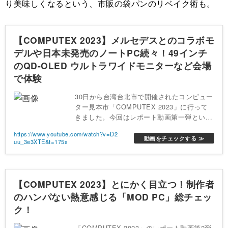
り美味しくなるという、市販の袋パンのリベイク術も。
【COMPUTEX 2023】メルセデスとのコラボモ
デルや日本未発売のノートPC続々！49インチ
のQD-OLED ウルトラワイドモニターなど会場
で体験
30日から台湾台北市で開催されたコンピュー
ター見本市「COMPUTEX 2023」に行って
きました。今回はレポート動画第一弾という
ことで、MSIのブースを紹介します。
https://www.youtube.com/watch?v=D2
動画をチェックする ≫
uu_3e3XTE&t=175s
【COMPUTEX 2023】とにかく目立つ！制作者
のハンパない熱意感じる「MOD PC」総チェッ
ク！
「COMPUTEX 2023」のレポート動画第2弾