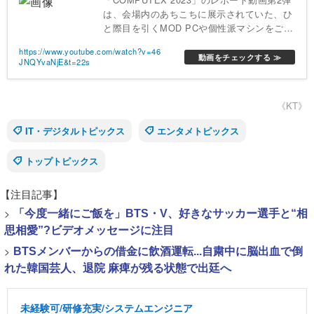
は、会場内のあちこちに展示されていた、ひ
と際目を引くMOD PCや個性派マシンをご紹
介します。
https://www.youtube.com/watch?v=46
動画をチェックする ≫
JNQYvaNjE&t=22s
《KT》
IT・デジタルトピックス
エンタメトピックス
トップトピックス
【注目記事】
>
「今度一緒にご飯を」BTS・V、好きなサッカー選手と“相
思相愛”?ビデオメッセージに注目
>
BTSメンバーからの借金に飲酒運転...自粛中に脳出血で倒
れた韓国芸人、退院 麻痺が残る状態で出廷へ
未経験可/研修充実/システムエンジニア