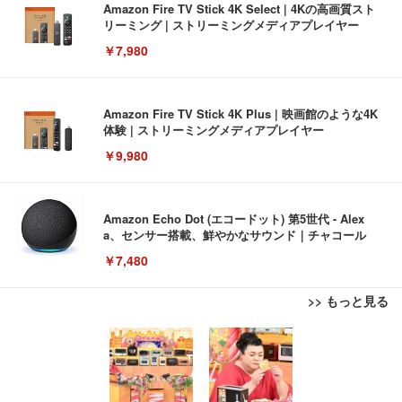
Amazon Fire TV Stick 4K Select | 4Kの高画質スト
リーミング | ストリーミングメディアプレイヤー
￥7,980
Amazon Fire TV Stick 4K Plus | 映画館のような4K
体験 | ストリーミングメディアプレイヤー
￥9,980
Amazon Echo Dot (エコードット) 第5世代 - Alex
a、センサー搭載、鮮やかなサウンド｜チャコール
￥7,480
>> もっと見る
[EdoErgo] オフィスチェア 椅子 テレワーク 疲れな
EIZO ビジネス向けプレミアムモニター | FlexScan
Amazonベーシック ペットシーツ 薄型 レギュラー 1
い 跳ね上げ式アームレスト コンパクト 約105度ロッ
EV3240X-WT | 31.5型4K UHD・USB Type-C・ホワ
回使い捨て 無香料 ホワイト 300枚
キング pc 事務椅子 360度回転 座面昇降 強化ナイロ
イト
ン樹脂ベース 通気性メッシュ 在宅ワーク H-WY01
￥3,373
￥5,699
￥105,595
(黒網+黒枠+黒足)