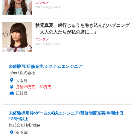
エンタメ
2023.6.6(火) 14:41
秋元真夏、銀行じゅうを巻き込んだハプニング
「大人の人たちが私の席に…」
エンタメ
2023.6.6(火) 14:41
未経験可/研修充実/システムエンジニア
infront株式会社
大阪府
月給28万円～50万円
正社員
未経験採用枠/ゲームのQAエンジニア/研修制度充実/年間休日
125日以上
株式会社HyBridge
東京都