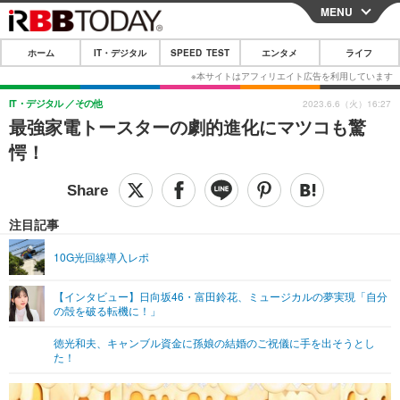
MENU
CLOSE
ホーム
IT・デジタル
SPEED TEST
エンタメ
ライフ
ホーム
IT・デジタル
IT・デジタル
その他
2023.6.6（火）16:27
最強家電トースターの劇的進化にマツコも驚
IT・デジタルTOP
スマートフォン
SPEED TEST
愕！
ネタ
ガジェット・ツール
エンタメ
ショッピング
その他
エンタメTOP
映画・ドラマ
ライフ
注目記事
韓流・K-POP
韓国・芸能
ライフTOP
グルメ
リリース一覧
10G光回線導入レポ
音楽
スポーツ
ペット
ショッピング
プッシュ通知の停止方法
【インタビュー】日向坂46・富田鈴花、ミュージカルの夢実現「自分
の殻を破る転機に！」
グラビア
ブログ
その他
徳光和夫、キャンブル資金に孫娘の結婚のご祝儀に手を出そうとし
ショッピング
その他
た！