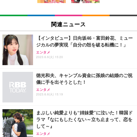
EIZO ビジネス向けプレミアムモニター | FlexScan
SIHOO B100 オフィスチェア／デスクチェア メッシ
Amazonベーシック ペットシーツ 厚型 ワイド 42枚
EV2740X-WT | 27.0型4K UHD・USB Type-C・ホワ
ュチェア 人間工学 疲れない ブラック
x2袋(84枚) ホワイト(吸収面:ライトブルー)
関連ニュース
イト
￥27,999
￥3,234
￥109,572
【インタビュー】日向坂46・富田鈴花、ミュー
ジカルの夢実現「自分の殻を破る転機に！」
Sezlife オフィスチェア デスクチェア 疲れない テレ
【純正品】27"ゲーミングモニター DualSense 充電
ネオ・ルーライフ ネオ・オムツ L 中型犬用 26枚入
エンタメ
ワーク チェア 強化バックレスト 30度ロッキング機
2023.6.6(火) 15:20
フック付き（CFI-ZDM1J）
り 単品
能 人間工学 椅子 腰サポート 90度跳ね上げ式アーム
レスト 3Dヘッドレスト ハンガー付き 高反発クッシ
￥49,979
￥1,800
￥7,680
ョン PCチェア 通気性メッシュ ゲーミング/勉強/事
徳光和夫、キャンブル資金に孫娘の結婚のご祝
務用 おしゃれ パソコンチェア (ブラック)
儀に手を出そうとした！
Sezlife オフィスチェア デスクチェア 疲れない テレ
【整備済み品】Dell E2724HS 27インチ 液晶モニタ
Smart Basic(スマートベーシック) 【Amazon.co.jp
エンタメ
ワーク チェア 強化バックレスト 30度ロッキング機
ー フルHD（1920×1080）VA 非光沢 HDMI/DisplayP
限定】 Smart Basic アイリスオーヤマ ペットシーツ
2023.6.6(火) 15:19
能 人間工学 椅子 腰サポート 90度跳ね上げ式アーム
ort/VGA スピーカー内蔵 高さ調整 スイベル VESA対
超厚型 お徳用 ワイド 100枚入 (x 1) (ケース販売)
レスト 3Dヘッドレスト ハンガー付き 高反発クッシ
応 ComfortView ビジネス向け
￥7,680
￥15,800
￥3,670
ョン PCチェア 通気性メッシュ ゲーミング/勉強/事
まぶしい純愛よりも“姉妹愛”に泣いた！韓国ド
務用 おしゃれ パソコンチェア (ホワイト)
ラマ『なにもしたくない～立ち止まって、恋を
ANDWINT オフィスチェア デスクチェア 肘なし メ
【MiniLED/24.5inch/280Hz/FHD】GRAPHT THE S
アイリスオーヤマ ペットシーツ 超厚型 お徳用 レギ
して～』
ッシュ 通気性 ランバーサポート付き 腰サポート ガ
HOOTER Gaming Monitor 24” Essential ゲーミン
ュラー 200枚入【Amazon.co.jp限定】
ス圧無段階昇降 360度回転 キャスター付き コンパク
グモニター QD 24.5インチ 1ms FHD 量子ドット 残
エンタメ