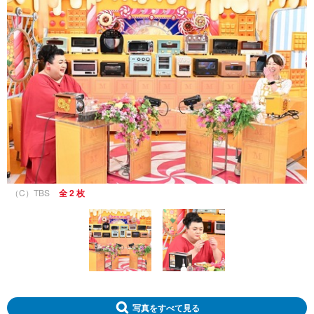
（C）TBS
全 2 枚
写真をすべて見る