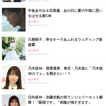
ト 幅52×奥行58.5×高さ84～96cm テレワーク 在宅
像低減 (3年保証 | 輝点保証 | 日本メーカー)
￥3,731
2023.6.6(火) 10:48
￥4,139
￥34,980
勤務 ブラック
中条あやみ＆目黒蓮、あの日に夏の午後に思い
をはせる新CM
エンタメ
2023.6.6(火) 15:13
久慈暁子、幸せオーラあふれるウェディング姿
披露
エンタメ
2023.6.6(火) 14:22
乃木坂46・賀喜遥香、東京・乃木坂に「乃木坂
46カフェ」を開きたい！？
エンタメ
2023.6.6(火) 15:09
日向坂46・加藤史帆の初ランジェリーカット解
禁！「眼福です」「刺激が強すぎます」