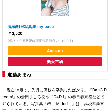
鬼頭明里写真集 my pace
￥3,520
(価格・在庫状況は記事公開時点のものです)
Amazon
楽天市場
進藤あまね
現在18歳で、先月に高校を卒業したばかり。『BanG D
ream!』の倉田ましろ役や『D4DJ』の春日春奈役などで
知られている。写真集『翠 ～Midori～』は、高校卒業直