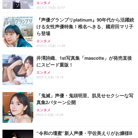
フック付き（CFI-ZDM1J）
り 単品
エンタメ
能 人間工学 椅子 腰サポート 90度跳ね上げ式アーム
2023.3.10(金) 22:07
レスト 3Dヘッドレスト ハンガー付き 高反発クッシ
￥49,979
￥1,800
￥7,680
ョン PCチェア 通気性メッシュ ゲーミング/勉強/事
『声優グランプリplatinum』90年代から活躍続
務用 おしゃれ パソコンチェア (ブラック)
ける女性声優特集！椎名へきる、國府田マリ子
Sezlife オフィスチェア デスクチェア 疲れない テレ
【整備済み品】Dell E2724HS 27インチ 液晶モニタ
Smart Basic(スマートベーシック) 【Amazon.co.jp
ら登場
ワーク チェア 強化バックレスト 30度ロッキング機
ー フルHD（1920×1080）VA 非光沢 HDMI/DisplayP
限定】 Smart Basic アイリスオーヤマ ペットシーツ
能 人間工学 椅子 腰サポート 90度跳ね上げ式アーム
ort/VGA スピーカー内蔵 高さ調整 スイベル VESA対
超厚型 お徳用 ワイド 100枚入 (x 1) (ケース販売)
エンタメ
レスト 3Dヘッドレスト ハンガー付き 高反発クッシ
応 ComfortView ビジネス向け
2023.3.10(金) 11:46
￥7,680
￥15,800
￥3,670
ョン PCチェア 通気性メッシュ ゲーミング/勉強/事
務用 おしゃれ パソコンチェア (ホワイト)
井澤詩織、1st写真集「mascotte」が発売直後
にスピード重版！
ANDWINT オフィスチェア デスクチェア 肘なし メ
【MiniLED/24.5inch/280Hz/FHD】GRAPHT THE S
アイリスオーヤマ ペットシーツ 超厚型 お徳用 レギ
ッシュ 通気性 ランバーサポート付き 腰サポート ガ
HOOTER Gaming Monitor 24” Essential ゲーミン
エンタメ
ュラー 200枚入【Amazon.co.jp限定】
ス圧無段階昇降 360度回転 キャスター付き コンパク
グモニター QD 24.5インチ 1ms FHD 量子ドット 残
2023.3.3(金) 13:19
ト 幅52×奥行58.5×高さ84～96cm テレワーク 在宅
像低減 (3年保証 | 輝点保証 | 日本メーカー)
￥3,731
￥4,139
￥34,980
勤務 ブラック
「鬼滅」声優・鬼頭明里、肌見せセクシーな写
真集2パターン公開
エンタメ
2023.2.3(金) 12:29
“令和の壇蜜”新人声優・宇佐美えりがお嬢様B