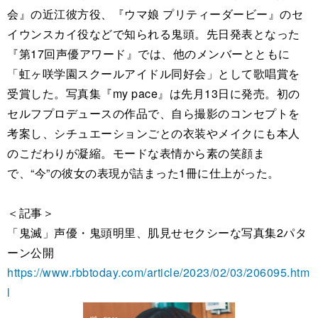
会』の近江彼方役、『ウマ娘 プリティーダービー』のセ
イウンスカイ役などで知られる鬼頭。先日発表となった
『第17回声優アワード』では、他のメンバーとともに
「虹ヶ咲学園スクールアイドル同好会」として歌唱賞を
受賞した。写真集『my pace』は先月13日に発売。初の
セルフプロデュースの作品で、自ら撮影のコンセプトを
考案し、シチュエーションごとの衣装やメイクにも本人
のこだわりが凝縮。モードな表情から素の笑顔ま
で、“今”の彼女の表現が詰まった1冊に仕上がった。
＜記事＞
「鬼滅」声優・鬼頭明里、肌見せセクシーな写真集2パタ
ーン公開
https://www.rbbtoday.com/article/2023/02/03/206095.htm
l