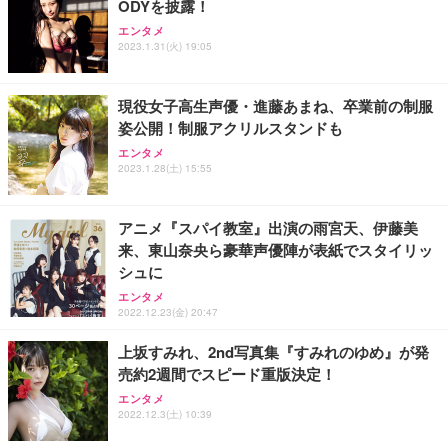
ODYを披露！
エンタメ
2023.1.31(火) 19:05
現役女子高生声優・進藤あまね、卒業前の制服
姿公開！制服アクリルスタンドも
エンタメ
2023.1.28(土) 15:55
アニメ『スパイ教室』出演の雨宮天、伊藤美
来、東山奈央ら豪華声優陣が表紙でスタイリッ
シュに
エンタメ
2022.12.23(金) 20:47
上坂すみれ、2nd写真集『すみれのゆめ』が発
売約2週間でスピード重版決定！
エンタメ
2022.12.3(土) 10:39