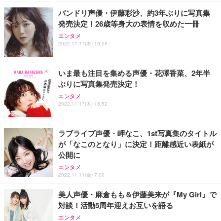
バンドリ声優・伊藤彩沙、約3年ぶりに写真集
発売決定！26歳等身大の表情を収めた一冊
エンタメ
2022.11.17(木) 19:28
いま最も注目を集める声優・花澤香菜、2年半
ぶりに写真集発売決定！
エンタメ
2022.11.17(木) 15:52
ラブライブ声優・岬なこ、1st写真集のタイトル
が「なこのとなり」に決定！距離感近い表紙が
公開に
エンタメ
2022.11.11(金) 7:00
美人声優・麻倉もも＆伊藤美来が『My Girl』で
対談！活動5周年迎えお互いを語る
エンタメ