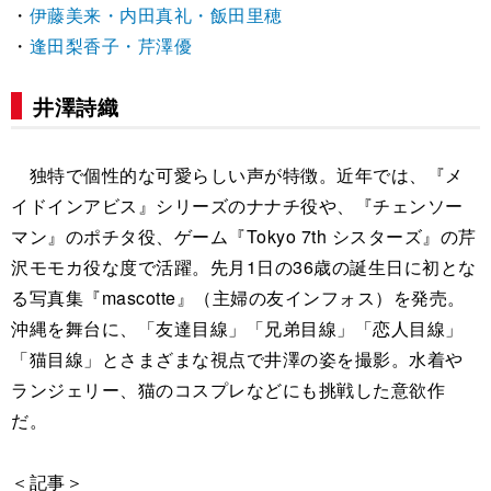
・
伊藤美来・内田真礼・飯田里穂
・
逢田梨香子・芹澤優
井澤詩織
独特で個性的な可愛らしい声が特徴。近年では、『メ
イドインアビス』シリーズのナナチ役や、『チェンソー
マン』のポチタ役、ゲーム『Tokyo 7th シスターズ』の芹
沢モモカ役な度で活躍。先月1日の36歳の誕生日に初とな
る写真集『mascotte』（主婦の友インフォス）を発売。
沖縄を舞台に、「友達目線」「兄弟目線」「恋人目線」
「猫目線」とさまざまな視点で井澤の姿を撮影。水着や
ランジェリー、猫のコスプレなどにも挑戦した意欲作
だ。
＜記事＞