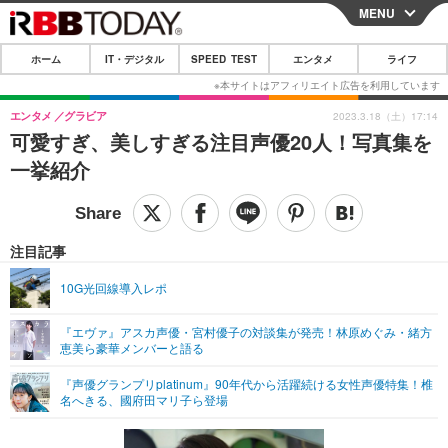
MENU
CLOSE
ホーム
IT・デジタル
SPEED TEST
エンタメ
ライフ
ホーム
IT・デジタル
エンタメ
グラビア
2023.3.18（土）17:14
可愛すぎ、美しすぎる注目声優20人！写真集を
IT・デジタルTOP
スマートフォン
SPEED TEST
一挙紹介
ネタ
ガジェット・ツール
エンタメ
ショッピング
その他
エンタメTOP
映画・ドラマ
ライフ
注目記事
韓流・K-POP
韓国・芸能
ライフTOP
グルメ
リリース一覧
10G光回線導入レポ
音楽
スポーツ
ペット
ショッピング
プッシュ通知の停止方法
『エヴァ』アスカ声優・宮村優子の対談集が発売！林原めぐみ・緒方
恵美ら豪華メンバーと語る
グラビア
ブログ
その他
『声優グランプリplatinum』90年代から活躍続ける女性声優特集！椎
ショッピング
その他
名へきる、國府田マリ子ら登場