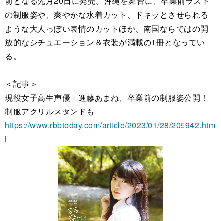
前となる先月20日に発売。沖縄を舞台に、卒業前ラスト
の制服姿や、爽やかな水着カット、ドキッとさせられる
ような大人っぽい表情のカットほか、南国ならではの開
放的なシチュエーション＆衣装が満載の1冊となってい
る。
＜記事＞
現役女子高生声優・進藤あまね、卒業前の制服姿公開！
制服アクリルスタンドも
https://www.rbbtoday.com/article/2023/01/28/205942.htm
l