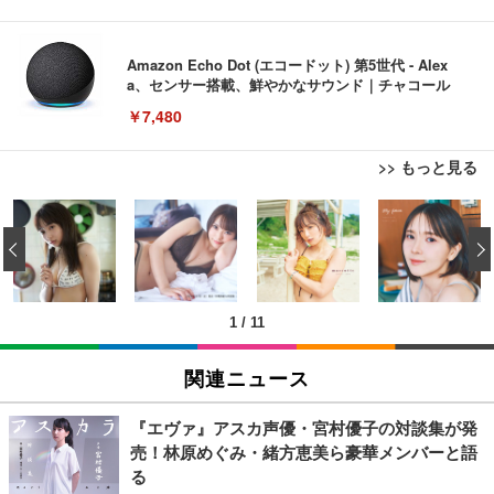
Amazon Echo Dot (エコードット) 第5世代 - Alex
a、センサー搭載、鮮やかなサウンド｜チャコール
￥7,480
>> もっと見る
[EdoErgo] オフィスチェア 椅子 テレワーク 疲れな
EIZO ビジネス向けプレミアムモニター | FlexScan
Amazonベーシック ペットシーツ 薄型 レギュラー 1
い 跳ね上げ式アームレスト コンパクト 約105度ロッ
EV3240X-WT | 31.5型4K UHD・USB Type-C・ホワ
‹
回使い捨て 無香料 ホワイト 300枚
キング pc 事務椅子 360度回転 座面昇降 強化ナイロ
イト
ン樹脂ベース 通気性メッシュ 在宅ワーク H-WY01
￥3,373
￥5,699
￥105,595
(黒網+黒枠+黒足)
1
/
11
EIZO ビジネス向けプレミアムモニター | FlexScan
SIHOO B100 オフィスチェア／デスクチェア メッシ
Amazonベーシック ペットシーツ 厚型 ワイド 42枚
EV2740X-WT | 27.0型4K UHD・USB Type-C・ホワ
ュチェア 人間工学 疲れない ブラック
x2袋(84枚) ホワイト(吸収面:ライトブルー)
関連ニュース
イト
￥27,999
￥3,234
￥109,572
『エヴァ』アスカ声優・宮村優子の対談集が発
売！林原めぐみ・緒方恵美ら豪華メンバーと語
Sezlife オフィスチェア デスクチェア 疲れない テレ
る
【純正品】27"ゲーミングモニター DualSense 充電
ネオ・ルーライフ ネオ・オムツ L 中型犬用 26枚入
ワーク チェア 強化バックレスト 30度ロッキング機