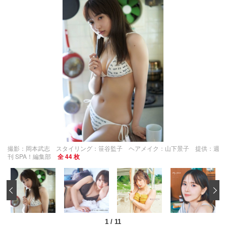
撮影：岡本武志 スタイリング：笹谷監子 ヘアメイク：山下景子 提供：週
刊 SPA！編集部
全 44 枚
‹
1
/
11