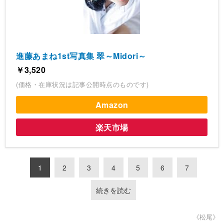
進藤あまね1st写真集 翠～Midori～
￥3,520
(価格・在庫状況は記事公開時点のものです)
Amazon
楽天市場
1
2
3
4
5
6
7
続きを読む
《松尾》