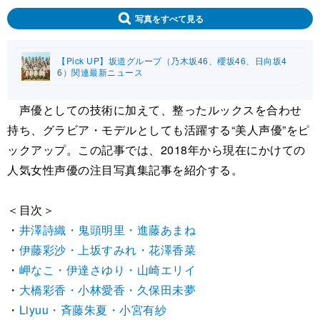
写真をすべて見る
【Pick UP】坂道グループ（乃木坂46、櫻坂46、日向坂4
6）関連最新ニュース
声優としての技術に加えて、整ったルックスを合わせ
持ち、グラビア・モデルとしても活躍する“美人声優”をピ
ックアップ。この記事では、2018年から現在にかけての
人気女性声優の注目写真集記事を紹介する。
＜目次＞
・
井澤詩織・鬼頭明里・進藤あまね
・
伊藤彩沙・上坂すみれ・花澤香菜
・
岬なこ・伊達さゆり・山崎エリイ
・
大橋彩香・小林愛香・久保田未夢
・
Liyuu・斉藤朱夏・小宮有紗