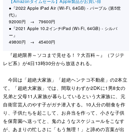
【Amazonタイムセール】Apple製品がお買い得
●『2022 Apple iPad Air (Wi-Fi, 64GB) - パープル (第5世
代)』
92000円 → 79600円
●『2021 Apple 10.2インチiPad (Wi-Fi, 64GB) - シルバ
ー』
49800円 → 45400円
『超絶限界～ソコまで見せる！？大百科～』（フジテ
レビ系）が4日13時30分から放送される。
今回は「超絶大家族」「超絶ヘンテコ不動産」の2本立
て。「超絶大家族」では、間取りわずか2DKに1男8女の
兄弟と父母11人家族が暮らしているという大家族に、元
自衛官芸人のやす子がガチ潜入する。10人分の朝食を作
り、子供たちを起こして、お弁当を作って、小さな子供
を保育園へ送ってと、鬼のようなスケジュールをこなす
が、あまりの忙しさに「もう無理！」と諦めの言葉が出