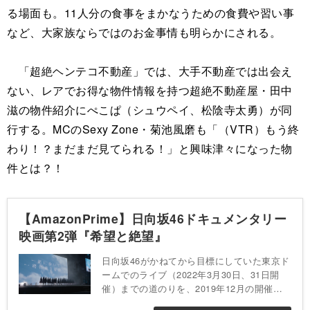
る場面も。11人分の食事をまかなうための食費や習い事
など、大家族ならではのお金事情も明らかにされる。
「超絶ヘンテコ不動産」では、大手不動産では出会え
ない、レアでお得な物件情報を持つ超絶不動産屋・田中
滋の物件紹介にぺこぱ（シュウペイ、松陰寺太勇）が同
行する。MCのSexy Zone・菊池風磨も「（VTR）もう終
わり！？まだまだ見てられる！」と興味津々になった物
件とは？！
【AmazonPrime】日向坂46ドキュメンタリー
映画第2弾『希望と絶望』
日向坂46がかねてから目標にしていた東京ド
ームでのライブ（2022年3月30日、31日開
催）までの道のりを、2019年12月の開催発
表から約2年間追い続けたドキュメンタリ