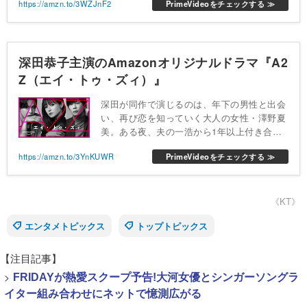
https://amzn.to/3WZJnF2
PrimeVideoをチェックする ≫
ー。
深田恭子主演のAmazonオリジナルドラマ『A2
Z（エイ・トゥ・ズィ）』
深田が同作で演じるのは、年下の男性と出会
い、再び恋を知っていく大人の女性・澤野夏
美。ある夜、夫の一浩から1年以上付き合っ
ている女性がいると告白される。夏美は怒り
https://amzn.to/3YnKUWR
PrimeVideoをチェックする ≫
や嫉妬という感情より寂しさを感じてしま
う。そんな夏美は、若い郵便局員・成生と出
会い、そして、夏美は恋に落ちる。
《KT》
エンタメトピックス
トップトピックス
【注目記事】
>
FRIDAYが熱愛スクープ予告!大河女優とシンガーソングラ
イター組み合わせにネットで憶測広がる