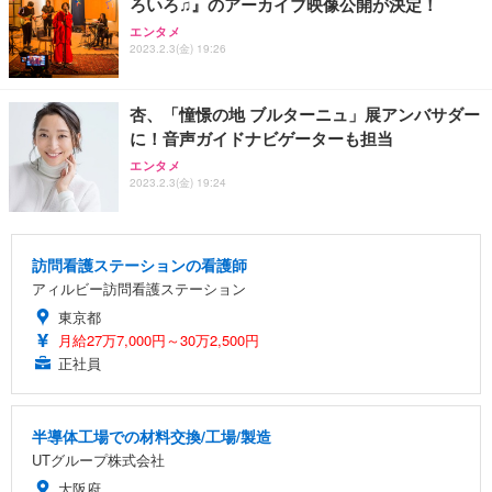
ろいろ♫』のアーカイブ映像公開が決定！
エンタメ
2023.2.3(金) 19:26
杏、「憧憬の地 ブルターニュ」展アンバサダー
に！音声ガイドナビゲーターも担当
エンタメ
2023.2.3(金) 19:24
訪問看護ステーションの看護師
アィルビー訪問看護ステーション
東京都
月給27万7,000円～30万2,500円
正社員
半導体工場での材料交換/工場/製造
UTグループ株式会社
大阪府