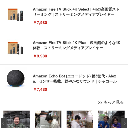
Amazon Fire TV Stick 4K Select | 4Kの高画質スト
リーミング | ストリーミングメディアプレイヤー
￥7,980
Amazon Fire TV Stick 4K Plus | 映画館のような4K
体験 | ストリーミングメディアプレイヤー
￥9,980
Amazon Echo Dot (エコードット) 第5世代 - Alex
a、センサー搭載、鮮やかなサウンド｜チャコール
￥7,480
>> もっと見る
[EdoErgo] オフィスチェア 椅子 テレワーク 疲れな
EIZO ビジネス向けプレミアムモニター | FlexScan
Amazonベーシック ペットシーツ 薄型 レギュラー 1
い 跳ね上げ式アームレスト コンパクト 約105度ロッ
EV3240X-WT | 31.5型4K UHD・USB Type-C・ホワ
‹
回使い捨て 無香料 ホワイト 300枚
キング pc 事務椅子 360度回転 座面昇降 強化ナイロ
イト