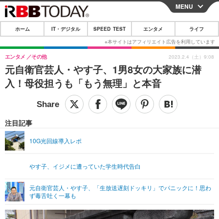
MENU
CLOSE
ホーム
IT・デジタル
SPEED TEST
エンタメ
ライフ
ホーム
IT・デジタル
エンタメ
その他
2023.2.4（土）9:08
元自衛官芸人・やす子、1男8女の大家族に潜
IT・デジタルTOP
スマートフォン
SPEED TEST
入！母役担うも「もう無理」と本音
ネタ
ガジェット・ツール
エンタメ
ショッピング
その他
エンタメTOP
映画・ドラマ
ライフ
注目記事
韓流・K-POP
韓国・芸能
ライフTOP
グルメ
リリース一覧
10G光回線導入レポ
音楽
スポーツ
ペット
ショッピング
プッシュ通知の停止方法
やす子、イジメに遭っていた学生時代告白
グラビア
ブログ
その他
元自衛官芸人・やす子、「生放送遅刻ドッキリ」でパニックに！思わ
ショッピング
その他
ず毒舌吐く一幕も