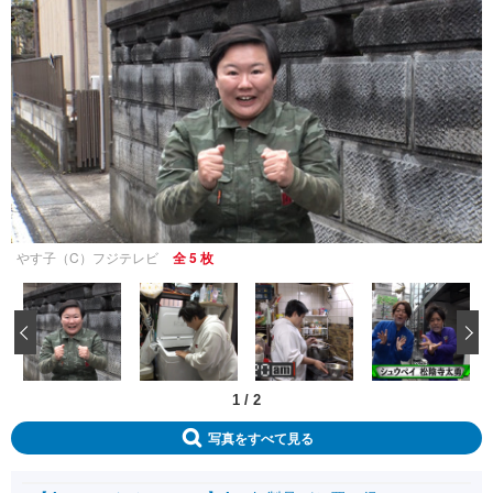
やす子（C）フジテレビ
全 5 枚
‹
1
/
2
写真をすべて見る