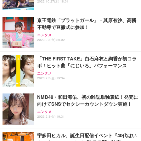
ス圧無段階昇降 360度回転 キャスター付き コンパク
グモニター QD 24.5インチ 1ms FHD 量子ドット 残
2022.10.27(木) 18:01
ト 幅52×奥行58.5×高さ84～96cm テレワーク 在宅
像低減 (3年保証 | 輝点保証 | 日本メーカー)
￥3,731
￥4,139
￥34,980
勤務 ブラック
京王電鉄「プラットガール」・其原有沙、高幡
不動尊で豆撒式に参加！
エンタメ
2023.2.3(金) 20:02
「THE FIRST TAKE」白石麻衣と絢香が初コラ
ボ！ヒット曲「にじいろ」パフォーマンス
エンタメ
2023.2.3(金) 19:34
NMB48・和田海佑、初の雑誌単独表紙！発売に
向けてSNSでセクシーカウントダウン実施！
エンタメ
2023.2.3(金) 19:31
宇多田ヒカル、誕生日配信イベント『40代はい