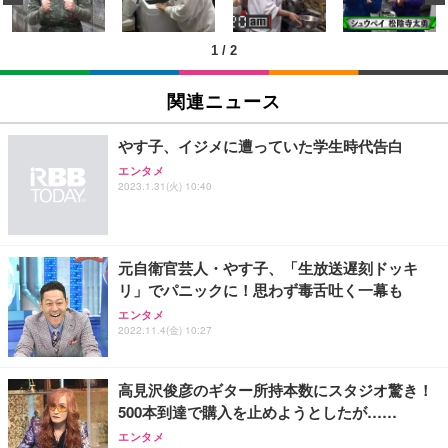
ン樹脂ベース 通気性メッシュ 在宅ワーク H-WY01
￥3,373
￥5,699
￥105,595
(黒網+黒枠+黒足)
1
/
2
EIZO ビジネス向けプレミアムモニター | FlexScan
SIHOO B100 オフィスチェア／デスクチェア メッシ
Amazonベーシック ペットシーツ 厚型 ワイド 42枚
EV2740X-WT | 27.0型4K UHD・USB Type-C・ホワ
ュチェア 人間工学 疲れない ブラック
x2袋(84枚) ホワイト(吸収面:ライトブルー)
関連ニュース
イト
￥27,999
￥3,234
￥109,572
やす子、イジメに遭っていた学生時代告白
エンタメ
Sezlife オフィスチェア デスクチェア 疲れない テレ
2023.1.31(火) 10:40
【純正品】27"ゲーミングモニター DualSense 充電
ネオ・ルーライフ ネオ・オムツ L 中型犬用 26枚入
ワーク チェア 強化バックレスト 30度ロッキング機
フック付き（CFI-ZDM1J）
り 単品
能 人間工学 椅子 腰サポート 90度跳ね上げ式アーム
レスト 3Dヘッドレスト ハンガー付き 高反発クッシ
￥49,979
￥1,800
￥7,680
ョン PCチェア 通気性メッシュ ゲーミング/勉強/事
元自衛官芸人・やす子、「生放送遅刻ドッキ
務用 おしゃれ パソコンチェア (ブラック)
リ」でパニックに！思わず毒舌吐く一幕も
Sezlife オフィスチェア デスクチェア 疲れない テレ
【整備済み品】Dell E2724HS 27インチ 液晶モニタ
Smart Basic(スマートベーシック) 【Amazon.co.jp
エンタメ
ワーク チェア 強化バックレスト 30度ロッキング機
ー フルHD（1920×1080）VA 非光沢 HDMI/DisplayP
限定】 Smart Basic アイリスオーヤマ ペットシーツ
2022.11.4(金) 10:27
能 人間工学 椅子 腰サポート 90度跳ね上げ式アーム
ort/VGA スピーカー内蔵 高さ調整 スイベル VESA対
超厚型 お徳用 ワイド 100枚入 (x 1) (ケース販売)
レスト 3Dヘッドレスト ハンガー付き 高反発クッシ
応 ComfortView ビジネス向け
￥7,680
￥15,800
￥3,670
ョン PCチェア 通気性メッシュ ゲーミング/勉強/事
高見沢俊彦のギター所持本数にスタジオ驚き！
務用 おしゃれ パソコンチェア (ホワイト)
500本到達で購入を止めようとしたが……
ANDWINT オフィスチェア デスクチェア 肘なし メ
【MiniLED/24.5inch/280Hz/FHD】GRAPHT THE S
アイリスオーヤマ ペットシーツ 超厚型 お徳用 レギ
ッシュ 通気性 ランバーサポート付き 腰サポート ガ
HOOTER Gaming Monitor 24” Essential ゲーミン
エンタメ
ュラー 200枚入【Amazon.co.jp限定】