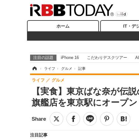
ホーム
IT・デ
注目の話題
iPhone 16
こだわりデスクツアー
A
ホーム
›
ライフ
›
グルメ
›
記事
ライフ
グルメ
【実食】東京ばな奈が伝説
旗艦店を東京駅にオープン
注目記事