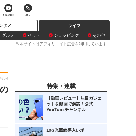
YouTube
RSS
ンタメ
ライフ
グルメ
ペット
ショッピング
その他
※本サイトはアフィリエイト広告を利用しています
時35分
特集・連載
の
【動画レビュー】注目ガジェ
ットを動画で解説！公式
YouTubeチャンネル
10G光回線導入レポ