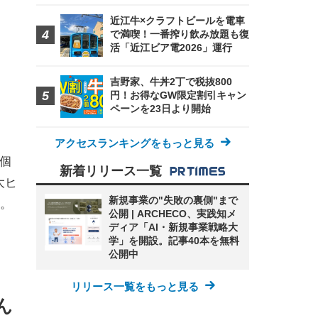
近江牛×クラフトビールを電車
で満喫！一番搾り飲み放題も復
活「近江ビア電2026」運行
吉野家、牛丼2丁で税抜800
円！お得なGW限定割引キャン
ペーンを23日より開始
アクセスランキングをもっと見る
個
新着リリース一覧
大ヒ
新規事業の"失敗の裏側"まで
。
公開 | ARCHECO、実践知メ
ディア「AI・新規事業戦略大
学」を開設。記事40本を無料
公開中
リリース一覧をもっと見る
ん