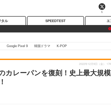
X
ジタル
SPEEDTEST
エ
I
Google Pixel 9
韓国ドラマ
K-POP
2022年12月9日（金） 17
のカレーパンを復刻！史上最大規模
！