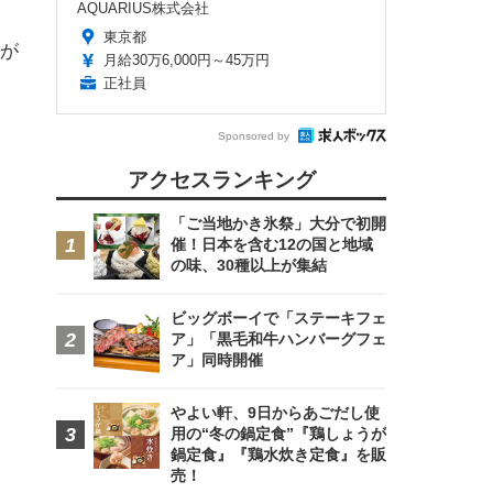
AQUARIUS株式会社
東京都
が
月給30万6,000円～45万円
正社員
Sponsored by
アクセスランキング
「ご当地かき氷祭」大分で初開
催！日本を含む12の国と地域
の味、30種以上が集結
ビッグボーイで「ステーキフェ
ア」「黒毛和牛ハンバーグフェ
ア」同時開催
やよい軒、9日からあごだし使
用の“冬の鍋定食”『鶏しょうが
鍋定食』『鶏水炊き定食』を販
売！