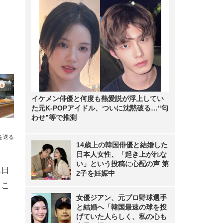
イケメン俳優と何度も熱愛説が浮上してい
た元K-POPアイドル、ついに沈黙破る…“匂
わせ”等で推測
を送る
14歳上の韓国俳優と結婚した
日本人女性、「起き上がれな
い」という投稿に心配の声 第
1日
2子を妊娠中
うこ
女優ジアン、元プロ野球選手
と結婚へ「韓国最速の球を投
げていた人らしく、私の心も