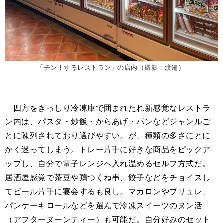
「チン！するレストラン」の店内（撮影：渡邉）
四方をぎっしり冷凍庫で囲まれたれ新感覚なレストラ
ン内は、パスタ・炒飯・からあげ・パンなどジャンルご
とに陳列されており選びやすい。が、種類の多さにとに
かく迷ってしまう。トレー片手に好きな商品をピックア
ップし、自分で電子レンジへ入れ温めるセルフ方式だ。
居酒屋感覚で茶豆や鶏つくね串、餃子などをチョイスし
てビール片手に宴会するも良し。マカロンやブリュレ、
パンケーキロールなどを選んで冷凍スイーツのヌン活
（アフターヌーンティー）も可能だ。自分好みのセット