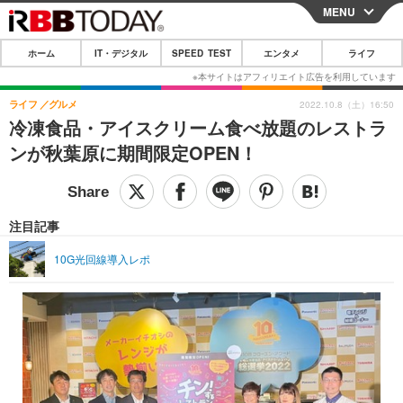
MENU
CLOSE
ホーム
IT・デジタル
SPEED TEST
エンタメ
ライフ
ホーム
IT・デジタル
ライフ
グルメ
2022.10.8（土）16:50
冷凍食品・アイスクリーム食べ放題のレストラ
IT・デジタルTOP
スマートフォン
SPEED TEST
ンが秋葉原に期間限定OPEN！
ネタ
ガジェット・ツール
エンタメ
ショッピング
その他
エンタメTOP
映画・ドラマ
ライフ
注目記事
韓流・K-POP
韓国・芸能
ライフTOP
グルメ
リリース一覧
10G光回線導入レポ
音楽
スポーツ
ペット
ショッピング
プッシュ通知の停止方法
グラビア
ブログ
その他
ショッピング
その他