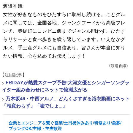
渡邉香織
女性が好きなものをひたすらに取材し続ける。ことグル
メに関しては、全国各地、ジャンクフードから高級フレ
ンチ、赤提灯にコンビニ飯までジャンル問わず、ひたす
らリサーチと食べ歩きを繰り返しています。いえなかグ
ルメ、手土産グルメにも自信あり。皆さんが本当に知り
たい情報、心を込めてお伝えします！
《渡邉香織》
【注目記事】
>
FRIDAYが熱愛スクープ予告!大河女優とシンガーソングラ
イター組み合わせにネットで憶測広がる
>
乃木坂46・中西アルノ、どんくさすぎる浴衣動画にネット
「相変わらず」「嘘でしょ...」
企業とエンジニアを繋ぐ営業/土日祝休みあり/研修あり/急募/
ブランクOK/主婦・主夫歓迎