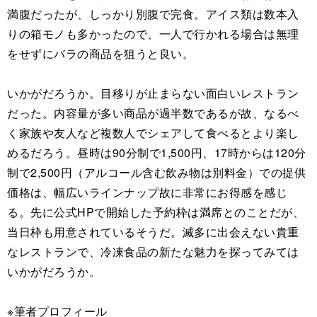
満腹だったが、しっかり別腹で完食。アイス類は数本入
りの箱モノも多かったので、一人で行かれる場合は無理
をせずにバラの商品を狙うと良い。
いかがだろうか。目移りが止まらない面白いレストラン
だった。内容量が多い商品が過半数であるが故、なるべ
く家族や友人など複数人でシェアして食べるとより楽し
めるだろう。昼時は90分制で1,500円、17時からは120分
制で2,500円（アルコール含む飲み物は別料金）での提供
価格は、幅広いラインナップ故に非常にお得感を感じ
る。先に公式HPで開始した予約枠は満席とのことだが、
当日枠も用意されているそうだ。滅多に出会えない貴重
なレストランで、冷凍食品の新たな魅力を探ってみては
いかがだろうか。
※筆者プロフィール