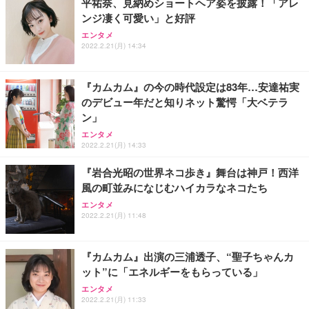
平祐奈、見納めショートヘア姿を披露！「アレ
ンジ凄く可愛い」と好評
エンタメ
2022.2.21(月) 14:34
『カムカム』の今の時代設定は83年…安達祐実
のデビュー年だと知りネット驚愕「大ベテラ
ン」
エンタメ
2022.2.21(月) 14:33
『岩合光昭の世界ネコ歩き』舞台は神戸！西洋
風の町並みになじむハイカラなネコたち
エンタメ
2022.2.21(月) 11:48
『カムカム』出演の三浦透子、“聖子ちゃんカ
ット”に「エネルギーをもらっている」
エンタメ
2022.2.21(月) 11:33