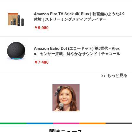
Amazon Fire TV Stick 4K Plus | 映画館のような4K
体験 | ストリーミングメディアプレイヤー
￥9,980
Amazon Echo Dot (エコードット) 第5世代 - Alex
a、センサー搭載、鮮やかなサウンド｜チャコール
￥7,480
>> もっと見る
[EdoErgo] オフィスチェア 椅子 テレワーク 疲れな
EIZO ビジネス向けプレミアムモニター | FlexScan
Amazonベーシック ペットシーツ 薄型 レギュラー 1
い 跳ね上げ式アームレスト コンパクト 約105度ロッ
EV3240X-WT | 31.5型4K UHD・USB Type-C・ホワ
回使い捨て 無香料 ホワイト 300枚
キング pc 事務椅子 360度回転 座面昇降 強化ナイロ
イト
ン樹脂ベース 通気性メッシュ 在宅ワーク H-WY01
￥3,373
￥5,699
￥105,595
(黒網+黒枠+黒足)
EIZO ビジネス向けプレミアムモニター | FlexScan
SIHOO B100 オフィスチェア／デスクチェア メッシ
Amazonベーシック ペットシーツ 厚型 ワイド 42枚
EV2740X-WT | 27.0型4K UHD・USB Type-C・ホワ
ュチェア 人間工学 疲れない ブラック
x2袋(84枚) ホワイト(吸収面:ライトブルー)
関連ニュース