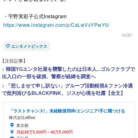
・宇野実彩子公式Instagram
https://www.instagram.com/p/CaLwVxYPwY0/
《松尾》
エンタメトピックス
【注目記事】
>
韓国YGエンタ社屋を襲撃したのは日本人...ゴルフクラブで
出入口の一部を破損、警察が経緯を調査へ
>
「悲しませて申し訳ない」グループ活動軽視&ファン冷遇
で批判浴びるBLACKPINK、ジスが心境を吐露【全文】
「ラストチャンス!」未経験採用枠/エンジニア/手に職つける
株式会社alBee
東京都
月給28万5,000円～40万5,000円