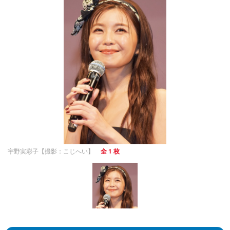
宇野実彩子【撮影：こじへい】
全 1 枚