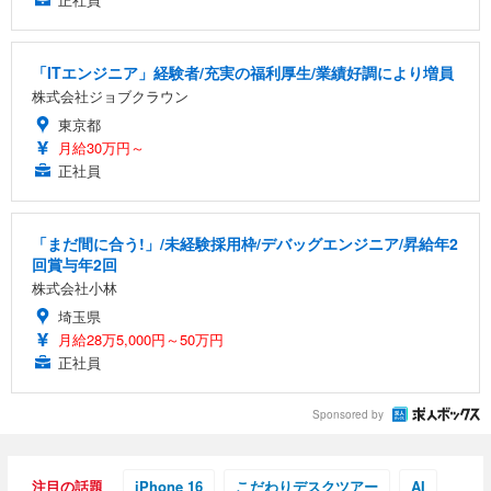
「ITエンジニア」経験者/充実の福利厚生/業績好調により増員
株式会社ジョブクラウン
東京都
月給30万円～
正社員
「まだ間に合う!」/未経験採用枠/デバッグエンジニア/昇給年2
回賞与年2回
株式会社小林
埼玉県
月給28万5,000円～50万円
正社員
Sponsored by
注目の話題
iPhone 16
こだわりデスクツアー
AI