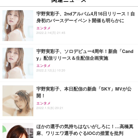
イト
￥27,999
￥3,234
￥109,572
宇野実彩子、2ndアルバム4月16日リリース！自
身初のバースデーイベント開催も明らかに
Sezlife オフィスチェア デスクチェア 疲れない テレ
【純正品】27"ゲーミングモニター DualSense 充電
ネオ・ルーライフ ネオ・オムツ L 中型犬用 26枚入
エンタメ
ワーク チェア 強化バックレスト 30度ロッキング機
2022.2.14(月) 21:45
フック付き（CFI-ZDM1J）
り 単品
能 人間工学 椅子 腰サポート 90度跳ね上げ式アーム
レスト 3Dヘッドレスト ハンガー付き 高反発クッシ
￥49,979
￥1,800
￥7,680
ョン PCチェア 通気性メッシュ ゲーミング/勉強/事
宇野実彩子、ソロデビュー4周年！新曲「Cand
務用 おしゃれ パソコンチェア (ブラック)
y」配信リリース＆生配信企画実施
Sezlife オフィスチェア デスクチェア 疲れない テレ
【整備済み品】Dell E2724HS 27インチ 液晶モニタ
Smart Basic(スマートベーシック) 【Amazon.co.jp
エンタメ
ワーク チェア 強化バックレスト 30度ロッキング機
ー フルHD（1920×1080）VA 非光沢 HDMI/DisplayP
限定】 Smart Basic アイリスオーヤマ ペットシーツ
2022.2.12(土) 10:20
能 人間工学 椅子 腰サポート 90度跳ね上げ式アーム
ort/VGA スピーカー内蔵 高さ調整 スイベル VESA対
超厚型 お徳用 ワイド 100枚入 (x 1) (ケース販売)
レスト 3Dヘッドレスト ハンガー付き 高反発クッシ
応 ComfortView ビジネス向け
￥7,680
￥15,800
￥3,670
ョン PCチェア 通気性メッシュ ゲーミング/勉強/事
宇野実彩子、本日配信の新曲「SKY」MVが公
務用 おしゃれ パソコンチェア (ホワイト)
開！
ANDWINT オフィスチェア デスクチェア 肘なし メ
【MiniLED/24.5inch/280Hz/FHD】GRAPHT THE S
アイリスオーヤマ ペットシーツ 超厚型 お徳用 レギ
ッシュ 通気性 ランバーサポート付き 腰サポート ガ
HOOTER Gaming Monitor 24” Essential ゲーミン
エンタメ
ュラー 200枚入【Amazon.co.jp限定】
ス圧無段階昇降 360度回転 キャスター付き コンパク
グモニター QD 24.5インチ 1ms FHD 量子ドット 残
2022.1.5(水) 20:21
ト 幅52×奥行58.5×高さ84～96cm テレワーク 在宅
像低減 (3年保証 | 輝点保証 | 日本メーカー)
￥3,731
￥4,139
￥34,980
勤務 ブラック
ほかの選手の気持ちはないがしろに！…高橋真
麻、ワリエワ選手めぐるIOCの措置を批判