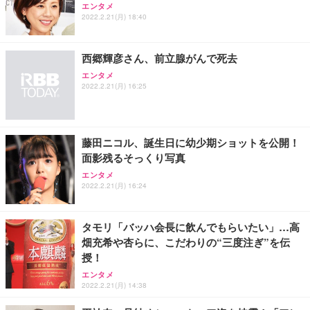
エンタメ
2022.2.21(月) 18:40
西郷輝彦さん、前立腺がんで死去
エンタメ
2022.2.21(月) 16:25
藤田ニコル、誕生日に幼少期ショットを公開！
面影残るそっくり写真
エンタメ
2022.2.21(月) 16:24
タモリ「バッハ会長に飲んでもらいたい」…高
畑充希や杏らに、こだわりの“三度注ぎ”を伝
授！
エンタメ
2022.2.21(月) 14:38