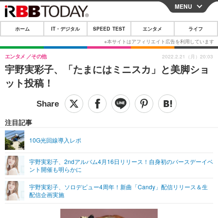
MENU
CLOSE
ホーム
IT・デジタル
SPEED TEST
エンタメ
ライフ
ホーム
IT・デジタル
エンタメ
その他
2022.2.21（月）20:03
宇野実彩子、「たまにはミニスカ」と美脚ショ
IT・デジタルTOP
スマートフォン
SPEED TEST
ット投稿！
ネタ
ガジェット・ツール
エンタメ
ショッピング
その他
エンタメTOP
映画・ドラマ
ライフ
注目記事
韓流・K-POP
韓国・芸能
ライフTOP
グルメ
リリース一覧
10G光回線導入レポ
音楽
スポーツ
ペット
ショッピング
プッシュ通知の停止方法
宇野実彩子、2ndアルバム4月16日リリース！自身初のバースデーイベ
ント開催も明らかに
グラビア
ブログ
その他
宇野実彩子、ソロデビュー4周年！新曲「Candy」配信リリース＆生
ショッピング
その他
配信企画実施