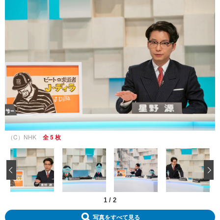
（C）NHK
全 5 枚
‹
1
/
2
写真をすべて見る