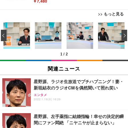
￥7,480
>> もっと見る
[EdoErgo] オフィスチェア 椅子 テレワーク 疲れな
EIZO ビジネス向けプレミアムモニター | FlexScan
Amazonベーシック ペットシーツ 薄型 レギュラー 1
い 跳ね上げ式アームレスト コンパクト 約105度ロッ
EV3240X-WT | 31.5型4K UHD・USB Type-C・ホワ
‹
回使い捨て 無香料 ホワイト 300枚
キング pc 事務椅子 360度回転 座面昇降 強化ナイロ
イト
ン樹脂ベース 通気性メッシュ 在宅ワーク H-WY01
￥3,373
￥5,699
￥105,595
(黒網+黒枠+黒足)
1
/
2
EIZO ビジネス向けプレミアムモニター | FlexScan
SIHOO B100 オフィスチェア／デスクチェア メッシ
Amazonベーシック ペットシーツ 厚型 ワイド 42枚
EV2740X-WT | 27.0型4K UHD・USB Type-C・ホワ
ュチェア 人間工学 疲れない ブラック
x2袋(84枚) ホワイト(吸収面:ライトブルー)
関連ニュース
イト
￥27,999
￥3,234
￥109,572
星野源、ラジオ生放送でプチハプニング！妻・
新垣結衣のラジオCMを偶然聞いて照れ笑い
Sezlife オフィスチェア デスクチェア 疲れない テレ
【純正品】27"ゲーミングモニター DualSense 充電
ネオ・ルーライフ ネオ・オムツ L 中型犬用 26枚入
エンタメ
ワーク チェア 強化バックレスト 30度ロッキング機
2022.1.19(水) 16:26
フック付き（CFI-ZDM1J）
り 単品
能 人間工学 椅子 腰サポート 90度跳ね上げ式アーム
レスト 3Dヘッドレスト ハンガー付き 高反発クッシ
￥49,979
￥1,800
￥7,680
ョン PCチェア 通気性メッシュ ゲーミング/勉強/事
星野源、左手薬指に結婚指輪！幸せの決定的瞬
務用 おしゃれ パソコンチェア (ブラック)
間にファン悶絶 「ニヤニヤが止まらない」
Sezlife オフィスチェア デスクチェア 疲れない テレ
【整備済み品】Dell E2724HS 27インチ 液晶モニタ
Smart Basic(スマートベーシック) 【Amazon.co.jp