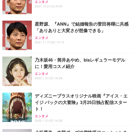
エンタメ
ワーク チェア 強化バックレスト 30度ロッキング機
ー フルHD（1920×1080）VA 非光沢 HDMI/DisplayP
限定】 Smart Basic アイリスオーヤマ ペットシーツ
2021.12.21(火) 6:00
能 人間工学 椅子 腰サポート 90度跳ね上げ式アーム
ort/VGA スピーカー内蔵 高さ調整 スイベル VESA対
超厚型 お徳用 ワイド 100枚入 (x 1) (ケース販売)
レスト 3Dヘッドレスト ハンガー付き 高反発クッシ
応 ComfortView ビジネス向け
￥7,680
￥15,800
￥3,670
ョン PCチェア 通気性メッシュ ゲーミング/勉強/事
星野源、『ANN』で結婚報告の菅田将暉に共感
務用 おしゃれ パソコンチェア (ホワイト)
「ありありと大変さが想像できる」
ANDWINT オフィスチェア デスクチェア 肘なし メ
【MiniLED/24.5inch/280Hz/FHD】GRAPHT THE S
アイリスオーヤマ ペットシーツ 超厚型 お徳用 レギ
ッシュ 通気性 ランバーサポート付き 腰サポート ガ
HOOTER Gaming Monitor 24” Essential ゲーミン
エンタメ
ュラー 200枚入【Amazon.co.jp限定】
ス圧無段階昇降 360度回転 キャスター付き コンパク
グモニター QD 24.5インチ 1ms FHD 量子ドット 残
2021.11.17(水) 15:13
ト 幅52×奥行58.5×高さ84～96cm テレワーク 在宅
像低減 (3年保証 | 輝点保証 | 日本メーカー)
￥3,731
￥4,139
￥34,980
勤務 ブラック
乃木坂46・筒井あやめ、bisレギュラーモデル
に！愛用コスメ紹介
エンタメ
2022.1.31(月) 16:39
ディズニープラスオリジナル映画『アイス・エ
イジ バックの大冒険』3月25日独占配信スター
ト！
エンタメ
2022.1.31(月) 16:38