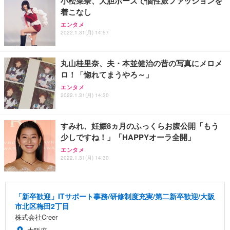
小松菜奈、大胆ポーズで個性派ファッションを
着こなし
エンタメ
2022.1.31(月) 14:57
丸山桂里奈、夫・本並健治の昔の写真にメロメ
ロ！「惚れてまうやろ～」
エンタメ
2022.1.31(月) 14:30
すみれ、妊娠8ヵ月のふっくらお腹公開「もう
少しですね！」「HAPPYオーラ全開」
エンタメ
2022.1.31(月) 14:30
「新卒歓迎」ITサポート事務/研修制度充実/第二新卒歓迎/大阪
市北区梅田2丁目
株式会社Creer