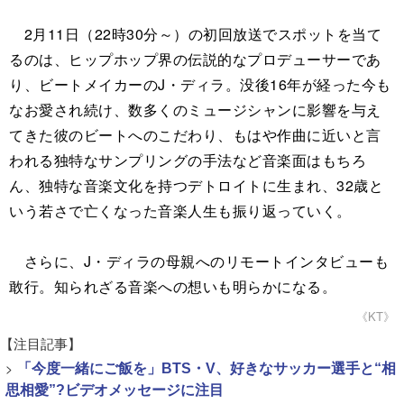
2月11日（22時30分～）の初回放送でスポットを当て
るのは、ヒップホップ界の伝説的なプロデューサーであ
り、ビートメイカーのJ・ディラ。没後16年が経った今も
なお愛され続け、数多くのミュージシャンに影響を与え
てきた彼のビートへのこだわり、もはや作曲に近いと言
われる独特なサンプリングの手法など音楽面はもちろ
ん、独特な音楽文化を持つデトロイトに生まれ、32歳と
いう若さで亡くなった音楽人生も振り返っていく。
さらに、J・ディラの母親へのリモートインタビューも
敢行。知られざる音楽への想いも明らかになる。
《KT》
【注目記事】
>
「今度一緒にご飯を」BTS・V、好きなサッカー選手と“相
思相愛”?ビデオメッセージに注目