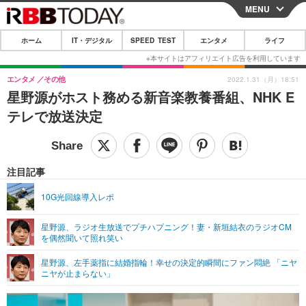
MENU
CLOSE
ホーム
IT・デジタル
SPEED TEST
エンタメ
ライフ
ホーム
IT・デジタル
エンタメ
その他
2022.1.31（月）18:51
星野源がホスト務める新音楽教養番組、NHK E
IT・デジタルTOP
スマートフォン
SPEED TEST
テレで放送決定
ネタ
ガジェット・ツール
エンタメ
ショッピング
その他
エンタメTOP
映画・ドラマ
ライフ
注目記事
韓流・K-POP
韓国・芸能
ライフTOP
グルメ
リリース一覧
10G光回線導入レポ
音楽
スポーツ
ペット
ショッピング
プッシュ通知の停止方法
星野源、ラジオ生放送でプチハプニング！妻・新垣結衣のラジオCM
を偶然聞いて照れ笑い
グラビア
ブログ
その他
星野源、左手薬指に結婚指輪！幸せの決定的瞬間にファン悶絶 「ニヤ
ショッピング
その他
ニヤが止まらない」