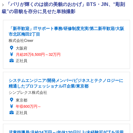
>
「パリが輝くのは彼の美貌のおかげ」BTS・JIN、“彫刻
級”の容貌を存分に見せた単独撮影
「新卒歓迎」ITサポート事務/研修制度充実/第二新卒歓迎/大阪
市北区梅田2丁目
株式会社Creer
大阪府
月給25万6,500円～32万円
正社員
システムエンジニア/開発メンバー/ビジネスとテクノロジーに
精通したプロフェッショナルIT企業/東京都
シンプレクス株式会社
東京都
年収600万円～
正社員
児童指導員/月給24万円～/年休120日以上/未経験可/ICTを活用