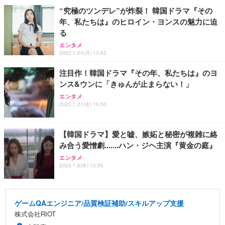
“究極のツンデレ”が炸裂！ 韓国ドラマ『その
年、私たちは』のヒロイン・ヨンスの魅力に迫
る
エンタメ
2022.1.24(月) 13:42
注目作！韓国ドラマ『その年、私たちは』のヨ
ンス&ウンに「きゅんが止まらない！」
エンタメ
2022.1.21(金) 16:50
【韓国ドラマ】愛と嘘、嫉妬と秘密が複雑に絡
み合う愛憎劇.......ハン・ジヘ主演『黄金の庭』
エンタメ
2022.1.6(木) 12:56
ゲームQAエンジニア/品質検証補助/スキルアップ支援
株式会社RIOT