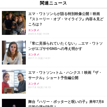
ュチェア 人間工学 疲れない ブラック
x2袋(84枚) ホワイト(吸収面:ライトブルー)
関連ニュース
イト
￥27,999
￥3,234
￥109,572
エマ・ワトソンらが語る特別映像公開！映画
『ストーリー・オブ・マイライフ』内容＆見ど
Sezlife オフィスチェア デスクチェア 疲れない テレ
ころは？
【純正品】27"ゲーミングモニター DualSense 充電
ネオ・ルーライフ ネオ・オムツ L 中型犬用 26枚入
ワーク チェア 強化バックレスト 30度ロッキング機
フック付き（CFI-ZDM1J）
り 単品
エンタメ
能 人間工学 椅子 腰サポート 90度跳ね上げ式アーム
2020.6.5(金) 14:04
レスト 3Dヘッドレスト ハンガー付き 高反発クッシ
￥49,979
￥1,800
￥7,680
ョン PCチェア 通気性メッシュ ゲーミング/勉強/事
「常に見張られていたくない」...エマ・ワトソ
務用 おしゃれ パソコンチェア (ブラック)
ンがエゴサやSNSへの考え明かす
Sezlife オフィスチェア デスクチェア 疲れない テレ
【整備済み品】Dell E2724HS 27インチ 液晶モニタ
Smart Basic(スマートベーシック) 【Amazon.co.jp
エンタメ
ワーク チェア 強化バックレスト 30度ロッキング機
ー フルHD（1920×1080）VA 非光沢 HDMI/DisplayP
限定】 Smart Basic アイリスオーヤマ ペットシーツ
2017.11.3(金) 14:01
能 人間工学 椅子 腰サポート 90度跳ね上げ式アーム
ort/VGA スピーカー内蔵 高さ調整 スイベル VESA対
超厚型 お徳用 ワイド 100枚入 (x 1) (ケース販売)
レスト 3Dヘッドレスト ハンガー付き 高反発クッシ
応 ComfortView ビジネス向け
￥7,680
￥15,800
￥3,670
ョン PCチェア 通気性メッシュ ゲーミング/勉強/事
エマ・ワトソン×トム・ハンクス！映画『ザ・
務用 おしゃれ パソコンチェア (ホワイト)
サークル』ショート予告編公開
ANDWINT オフィスチェア デスクチェア 肘なし メ
【MiniLED/24.5inch/280Hz/FHD】GRAPHT THE S
アイリスオーヤマ ペットシーツ 超厚型 お徳用 レギ
ッシュ 通気性 ランバーサポート付き 腰サポート ガ
HOOTER Gaming Monitor 24” Essential ゲーミン
エンタメ
ュラー 200枚入【Amazon.co.jp限定】
ス圧無段階昇降 360度回転 キャスター付き コンパク
グモニター QD 24.5インチ 1ms FHD 量子ドット 残
2017.8.16(水) 16:13
ト 幅52×奥行58.5×高さ84～96cm テレワーク 在宅
像低減 (3年保証 | 輝点保証 | 日本メーカー)
￥3,731
￥4,139
￥34,980
勤務 ブラック
舞台『ハリー・ポッターと呪いの子』来年7月8
日初公演が決定！