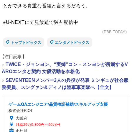
とができる貴重な番組と言えるだろう。
※U-NEXTにて見放題で独占配信中
《RBB TODAY》
トップトピックス
エンタメトピックス
【注目記事】
>
TWICE・ジョンヨン、“実姉”コン・スンヨンが所属するV
AROエンタと契約 女優活動を本格化
>
SEVENTEENメンバー3人の兵役が発表 ミンギュが社会服
務要員、スングァン&ディノは陸軍軍楽隊へ【全文】
ゲームQAエンジニア/品質検証補助/スキルアップ支援
株式会社RIOT
大阪府
月給29万5,300円～50万円
正社員