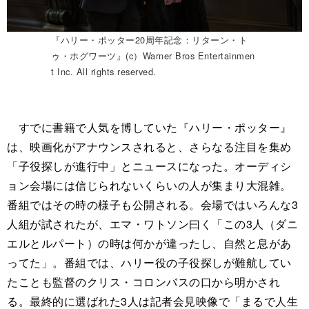
『ハリー・ポッター20周年記念：リターン・ト
ゥ・ホグワーツ』(c）Warner Bros Entertainmen
t Inc. All rights reserved.
すでに書籍で人気を博していた『ハリー・ポッター』
は、映画化がアナウンスされると、さらなる注目を集め
「子役探しが進行中」とニュースになった。オーディシ
ョン会場には信じられないくらいの人が集まり大混雑。
番組ではその時の様子も公開される。会場ではいろんな3
人組が試されたが、エマ・ワトソン曰く「この3人（ダニ
エルとルパート）の時は何かが違ったし、自然と息があ
ってた」。番組では、ハリー役の子役探しが難航してい
たことも監督のクリス・コロンバスの口から明かされ
る。最終的に選ばれた3人は記者会見映像で「まるで人生