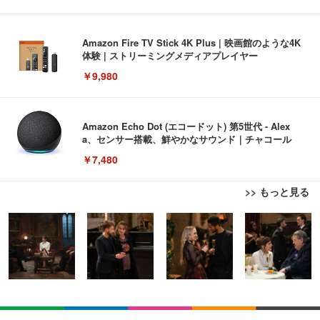
Amazon Fire TV Stick 4K Plus | 映画館のような4K
体験 | ストリーミングメディアプレイヤー
￥9,980
Amazon Echo Dot (エコードット) 第5世代 - Alex
a、センサー搭載、鮮やかなサウンド｜チャコール
￥7,480
>> もっと見る
[EdoErgo] オフィスチェア 椅子 テレワーク 疲れな
EIZO ビジネス向けプレミアムモニター | FlexScan
Amazonベーシック ペットシーツ 薄型 レギュラー 1
い 跳ね上げ式アームレスト コンパクト 約105度ロッ
EV3240X-WT | 31.5型4K UHD・USB Type-C・ホワ
回使い捨て 無香料 ホワイト 300枚
キング pc 事務椅子 360度回転 座面昇降 強化ナイロ
イト
ン樹脂ベース 通気性メッシュ 在宅ワーク H-WY01
￥3,373
￥5,699
￥105,595
(黒網+黒枠+黒足)
EIZO ビジネス向けプレミアムモニター | FlexScan
SIHOO B100 オフィスチェア／デスクチェア メッシ
Amazonベーシック ペットシーツ 厚型 ワイド 42枚
EV2740X-WT | 27.0型4K UHD・USB Type-C・ホワ