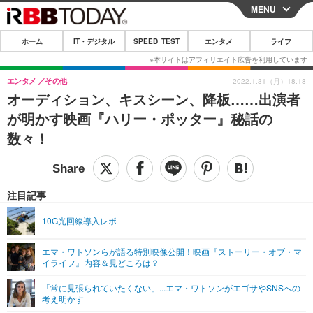
MENU
CLOSE
ホーム
IT・デジタル
SPEED TEST
エンタメ
ライフ
ホーム
IT・デジタル
エンタメ
その他
2022.1.31（月）18:18
オーディション、キスシーン、降板……出演者
IT・デジタルTOP
スマートフォン
SPEED TEST
が明かす映画『ハリー・ポッター』秘話の
ネタ
ガジェット・ツール
数々！
エンタメ
ショッピング
その他
エンタメTOP
映画・ドラマ
ライフ
韓流・K-POP
韓国・芸能
注目記事
ライフTOP
グルメ
リリース一覧
音楽
スポーツ
10G光回線導入レポ
ペット
ショッピング
プッシュ通知の停止方法
グラビア
ブログ
その他
エマ・ワトソンらが語る特別映像公開！映画『ストーリー・オブ・マ
イライフ』内容＆見どころは？
ショッピング
その他
「常に見張られていたくない」...エマ・ワトソンがエゴサやSNSへの
考え明かす