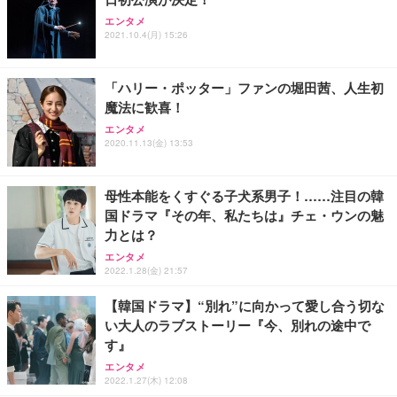
エンタメ
2021.10.4(月) 15:26
「ハリー・ポッター」ファンの堀田茜、人生初
魔法に歓喜！
エンタメ
2020.11.13(金) 13:53
母性本能をくすぐる子犬系男子！……注目の韓
国ドラマ『その年、私たちは』チェ・ウンの魅
力とは？
エンタメ
2022.1.28(金) 21:57
【韓国ドラマ】“別れ”に向かって愛し合う切な
い大人のラブストーリー『今、別れの途中で
す』
エンタメ
2022.1.27(木) 12:08