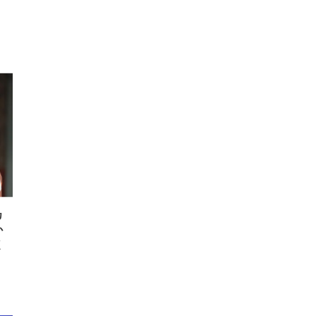
FHD】
ェ
ット
 メ
レギ
 ゲ
ーサ
ンチ
 ガ
 (3
回
ー)
ンパ
高さ
 在
カ
か
く