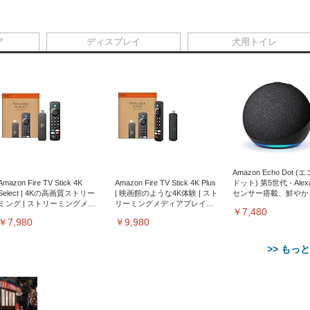
ア
ディスプレイ
犬用トイレ
Amazon Echo Dot (
Amazon Fire TV Stick 4K
Amazon Fire TV Stick 4K Plus
ドット) 第5世代 - Ale
Select | 4Kの高画質ストリー
| 映画館のような4K体験 | スト
センサー搭載、鮮やか
ミング | ストリーミングメデ
リーミングメディアプレイヤ
サウンド｜チャコール
￥7,480
ィアプレイヤー
ー
￥7,980
￥9,980
>> もっ