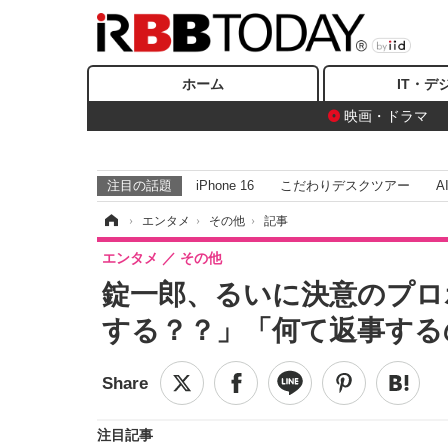
ホーム
IT・デ
映画・ドラマ
注目の話題
iPhone 16
こだわりデスクツアー
A
ホーム
›
エンタメ
›
その他
›
記事
エンタメ
その他
錠一郎、るいに決意のプロ
する？？」「何て返事する
注目記事