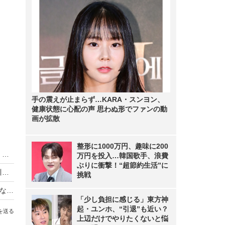
手の震えが止まらず…KARA・スンヨン、
健康状態に心配の声 思わぬ形でファンの動
画が拡散
整形に1000万円、趣味に200
朝ドラ『カムカムエヴリバディ』特番放送決定！ 上白石萌音や川栄李奈が明かす秘蔵エピソードも
万円を投入…韓国歌手、浪費
ぶりに衝撃！“超節約生活”に
朝ドラ「カムカムエヴリバディ」再放送決定！ 川栄李奈「私にとっても宝物のような大切な作品」
挑戦
AIが語る『カムカムエヴリバディ』主題歌の意外な真実！実はレコーディング当日まで…
「少し負担に感じる」東方神
起・ユンホ、“引退”も近い？
を送る
上辺だけでやりたくないと悩