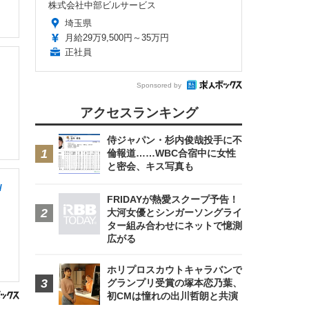
株式会社中部ビルサービス
埼玉県
月給29万9,500円～35万円
正社員
Sponsored by
アクセスランキング
侍ジャパン・杉内俊哉投手に不
倫報道……WBC合宿中に女性
と密会、キス写真も
/
FRIDAYが熱愛スクープ予告！
大河女優とシンガーソングライ
ター組み合わせにネットで憶測
広がる
ホリプロスカウトキャラバンで
グランプリ受賞の塚本恋乃葉、
初CMは憧れの出川哲朗と共演