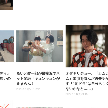
【整備済み品】Dell
【MiniLED/24.5inch/280Hz/
正品】27"ゲーミングモ
ANDWINT オフィスチ
アイリスオーヤマ ペ
Sezlife オフィスチェア デスク
ネオ・ルーライフ ネオ・オム
E2724HS 27インチ 液晶モ
Sezlife オフィスチェア デスク
Smart Basic(スマートベーシ
GRAPHT THE SHOOTER
ー DualSense 充電フッ
ア デスクチェア 肘なし
シーツ 超厚型 お徳用 
チェア 疲れない テレワーク
ツ L 中型犬用 26枚入り 単品
ニター フル
チェア 疲れない テレワーク
ック) 【Amazon.co.jp限定】
Gaming Monitor 24” Essential
き（CFI-ZDM1J）
ッシュ 通気性 ランバ
ュラー 200枚入
チェア 強化バックレスト 30
HD（1920×1080）VA 非光
チェア 強化バックレスト 30度
Smart Basic アイリスオーヤマ
ーミングモニター QD 24.5イ
ポート付き 腰サポート
【Amazon.co.jp限定】
￥1,800
￥15,800
￥34,980
9,979
度ロッキング機能 人間工学 椅
沢 HDMI/DisplayPort/VGA
ロッキング機能 人間工学 椅子
ペットシーツ 超厚型 お徳用
￥4,139
￥3,731
1ms FHD 量子ドット 残像低減
ス圧無段階昇降 360度
￥7,680
￥7,680
￥3,670
子 腰サポート 90度跳ね上げ
スピーカー内蔵 高さ調整 ス
腰サポート 90度跳ね上げ式ア
ワイド 100枚入 (x 1) (ケース
年保証 | 輝点保証 | 日本メーカ
転 キャスター付き コ
式アームレスト 3Dヘッドレス
イベル VESA対応
ームレスト 3Dヘッドレスト
販売)
クト 幅52×奥行58.5×
ト ハンガー付き 高反発クッシ
ComfortView ビジネス向け
ハンガー付き 高反発クッショ
84～96cm テレワーク
ョン PCチェア 通気性メッシ
ン PCチェア 通気性メッシュ
宅勤務 ブラック
ュ ゲーミング/勉強/事務用 お
ゲーミング/勉強/事務用 おし
しゃれ パソコンチェア (ブラ
ゃれ パソコンチェア (ホワイ
ック)
ト)
ディ』
るいと錠一郎が最接近でネ
オダギリジョー、『カム
片想いの
ット悶絶「キュンキュンが
ム』出演を悩んだ過去明
止まらん！」
す「“朝ドラ”は自分らし
ないかなと……」
2022.1.11(火) 19:52
2022.1.11(火) 9:15