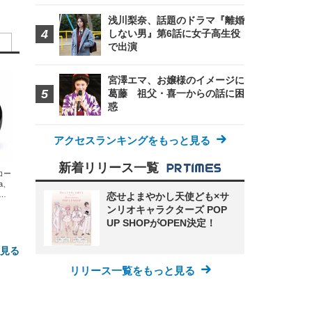
浅川梨奈、話題のドラマ『離婚
しない男』第6話に女子高生役
で出演
宮澤エマ、お嬢様のイメージに
葛藤 祖父・喜一からの話に困
惑
アクセスランキングをもっと見る
新着リリース一覧
エコー
xa、
な
恋せよまやかし天使ども×サ
ンリオキャラクターズ POP
UP SHOPがOPEN決定！
と見る
リリース一覧をもっと見る