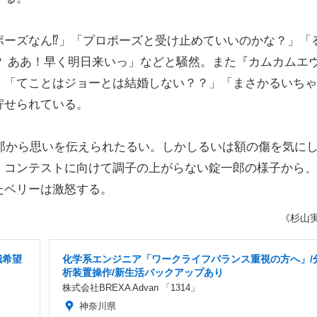
ーズなん⁉︎」「プロポーズと受け止めていいのかな？」「
？ ああ！早く明日来いっ」などと騒然。また『カムカムエ
、「てことはジョーとは結婚しない？？」「まさかるいちゃ
寄せられている。
郎から思いを伝えられたるい。しかしるいは額の傷を気に
。コンテストに向けて調子の上がらない錠一郎の様子から、
たベリーは激怒する。
《杉山
職希望
化学系エンジニア「ワークライフバランス重視の方へ」/
析装置操作/新生活バックアップあり
株式会社BREXA Advan 「1314」
神奈川県