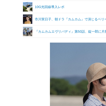
10G光回線導入レポ
市川実日子、朝ドラ『カムカム』で演じるベリ
『カムカムエヴリバディ』第50話、錠一郎に片