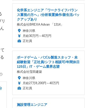
化学系エンジニア「ワークライフバラン
る
ス重視の方へ」/分析装置操作/新生活バッ
クアップあり
ヴリ
株式会社BREXA Advan 「1314」
ん
神奈川県
月給30万円～40万円
正社員
して
る
ボードゲーム・パズル製造スタッフ・未
経験歓迎「正社員/シフト相談可/年間休日
125日」IT・ゲーム業界志望
株式会社窪田建築
実》
神奈川県
月給27万8,200円～40万円
分
正社員
施設管理エンジニア