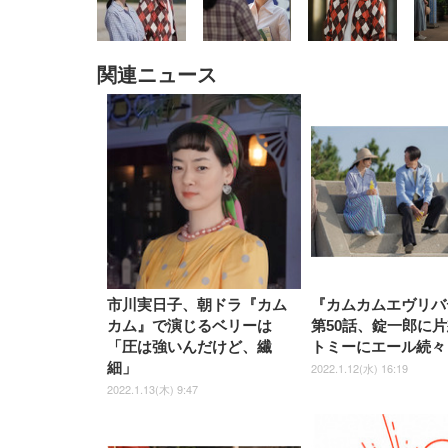
関連ニュース
EIZO ビジネス向けプレミア
EIZO ビジネス向けプレミア
【純
[EdoErgo] オフィスチェア 椅
Amazonベーシック ペットシ
SIHOO B100 オフィスチェア
Amazonベーシック ペットシ
ムモニター | FlexScan
ムモニター | FlexScan
ニタ
子 テレワーク 疲れない 跳ね
ーツ 薄型 レギュラー 1回使い
／デスクチェア メッシュチェ
ーツ 厚型 ワイド 42枚x2袋(84
EV3240X-WT | 31.5型4K
EV2740X-WT | 27.0型4K
ク付
上げ式アームレスト コンパク
捨て 無香料 ホワイト 300枚
ア 人間工学 疲れない ブラッ
枚) ホワイト(吸収面:ライトブ
UHD・USB Type-C・ホワイ
UHD・USB Type-C・ホワイ
ト 約105度ロッキング pc 事務
￥105,595
￥109,572
ク
ルー)
￥4
ト
ト
￥5,699
￥3,373
￥27,999
￥3,234
椅子 360度回転 座面昇降 強化
ナイロン樹脂ベース 通気性メ
ッシュ 在宅ワーク H-
WY01(黒網+黒枠+黒足)
市川実日子、朝ドラ『カム
『カムカムエヴリバ
カム』で演じるベリーは
第50話、錠一郎に
「圧は強いんだけど、繊
トミーにエール続々
細」
2022.1.12(水) 16:19
2022.1.13(木) 9:47