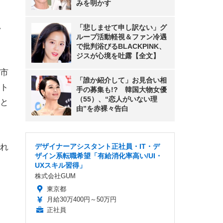
みを明かす
い
「悲しませて申し訳ない」グ
ループ活動軽視＆ファン冷遇
で批判浴びるBLACKPINK、
ジスが心境を吐露【全文】
市
「誰か紹介して」お見合い相
ト
手の募集も!? 韓国大物女優
（55）、“恋人がいない理
と
由”を赤裸々告白
れ
デザイナーアシスタント正社員・IT・デ
ザイン系転職希望「有給消化率高い/UI・
UXスキル習得」
株式会社GUM
東京都
月給30万400円～50万円
正社員