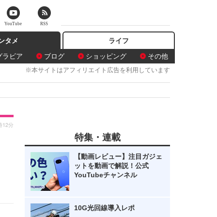
YouTube
RSS
ンタメ
ライフ
グラビア
ブログ
ショッピング
その他
※本サイトはアフィリエイト広告を利用しています
時12分
特集・連載
う
【動画レビュー】注目ガジェ
ットを動画で解説！公式
YouTubeチャンネル
10G光回線導入レポ