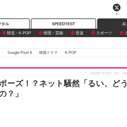
X
ジタル
SPEEDTEST
エ
韓流・K-POP
韓国・芸能
音楽
スポーツ
I
Google Pixel 9
韓国ドラマ
K-POP
2022年1月13日（木） 15
ポーズ！？ネット騒然「るい、ど
の？」