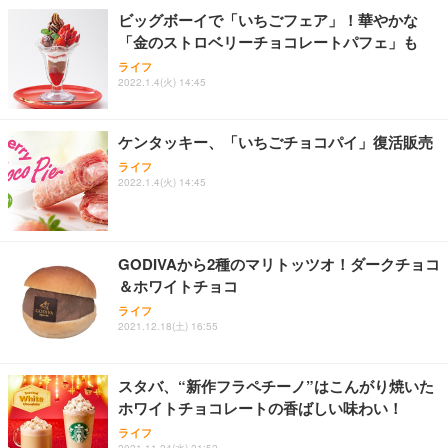
￥109,572
ビッグボーイで「いちごフェア」！華やかな
「金のストロベリーチョコレートパフェ」も
Sezlife オフィスチェア デスクチェア 疲れない テレ
【純正品】27"ゲーミングモニター DualSense 充電
ネオ・ルーライフ ネオ・オムツ L 中型犬用 26枚入
ライフ
ワーク チェア 強化バックレスト 30度ロッキング機
2022.1.4(火) 14:45
フック付き（CFI-ZDM1J）
り 単品
能 人間工学 椅子 腰サポート 90度跳ね上げ式アーム
レスト 3Dヘッドレスト ハンガー付き 高反発クッシ
￥49,979
￥1,800
￥7,680
ョン PCチェア 通気性メッシュ ゲーミング/勉強/事
ケンタッキー、「いちごチョコパイ」復活販売
務用 おしゃれ パソコンチェア (ブラック)
ライフ
Sezlife オフィスチェア デスクチェア 疲れない テレ
【整備済み品】Dell E2724HS 27インチ 液晶モニタ
Smart Basic(スマートベーシック) 【Amazon.co.jp
2022.1.4(火) 14:45
ワーク チェア 強化バックレスト 30度ロッキング機
ー フルHD（1920×1080）VA 非光沢 HDMI/DisplayP
限定】 Smart Basic アイリスオーヤマ ペットシーツ
能 人間工学 椅子 腰サポート 90度跳ね上げ式アーム
ort/VGA スピーカー内蔵 高さ調整 スイベル VESA対
超厚型 お徳用 ワイド 100枚入 (x 1) (ケース販売)
レスト 3Dヘッドレスト ハンガー付き 高反発クッシ
応 ComfortView ビジネス向け
￥7,680
￥15,800
￥3,670
ョン PCチェア 通気性メッシュ ゲーミング/勉強/事
GODIVAから2種のマリトッツオ！ダークチョコ
務用 おしゃれ パソコンチェア (ホワイト)
＆ホワイトチョコ
ANDWINT オフィスチェア デスクチェア 肘なし メ
【MiniLED/24.5inch/280Hz/FHD】GRAPHT THE S
アイリスオーヤマ ペットシーツ 超厚型 お徳用 レギ
ッシュ 通気性 ランバーサポート付き 腰サポート ガ
HOOTER Gaming Monitor 24” Essential ゲーミン
ライフ
ュラー 200枚入【Amazon.co.jp限定】
ス圧無段階昇降 360度回転 キャスター付き コンパク
グモニター QD 24.5インチ 1ms FHD 量子ドット 残
2021.12.18(土) 16:55
ト 幅52×奥行58.5×高さ84～96cm テレワーク 在宅
像低減 (3年保証 | 輝点保証 | 日本メーカー)
￥3,731
￥4,139
￥34,980
勤務 ブラック
スタバ、“新作フラペチーノ”はこんがり焼いた
ホワイトチョコレートの香ばしい味わい！
ライフ
2021.11.24(水) 21:52