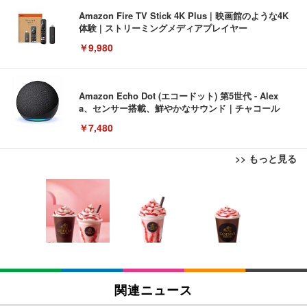
Amazon Fire TV Stick 4K Plus | 映画館のような4K
体験 | ストリーミングメディアプレイヤー
￥9,980
Amazon Echo Dot (エコードット) 第5世代 - Alex
a、センサー搭載、鮮やかなサウンド｜チャコール
￥7,480
>> もっと見る
[EdoErgo] オフィスチェア 椅子 テレワーク 疲れな
EIZO ビジネス向けプレミアムモニター | FlexScan
Amazonベーシック ペットシーツ 薄型 レギュラー 1
い 跳ね上げ式アームレスト コンパクト 約105度ロッ
EV3240X-WT | 31.5型4K UHD・USB Type-C・ホワ
回使い捨て 無香料 ホワイト 300枚
キング pc 事務椅子 360度回転 座面昇降 強化ナイロ
イト
ン樹脂ベース 通気性メッシュ 在宅ワーク H-WY01
￥3,373
￥5,699
￥105,595
(黒網+黒枠+黒足)
EIZO ビジネス向けプレミアムモニター | FlexScan
SIHOO B100 オフィスチェア／デスクチェア メッシ
Amazonベーシック ペットシーツ 厚型 ワイド 42枚
EV2740X-WT | 27.0型4K UHD・USB Type-C・ホワ
ュチェア 人間工学 疲れない ブラック
x2袋(84枚) ホワイト(吸収面:ライトブルー)
関連ニュース
イト
￥27,999
￥3,234