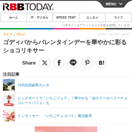
MENU
CLOSE
ホーム
IT・デジタル
SPEED TEST
エンタメ
ライフ
ホーム
IT・デジタル
ライフ
グルメ
2022.1.12（水）19:45
ゴディバからバレンタインデーを華やかに彩る
IT・デジタルTOP
スマートフォン
SPEED TEST
ショコリキサー
ネタ
ガジェット・ツール
エンタメ
ショッピング
その他
エンタメTOP
映画・ドラマ
ライフ
注目記事
韓流・K-POP
韓国・芸能
ライフTOP
グルメ
リリース一覧
10G光回線導入レポ
音楽
スポーツ
ペット
ショッピング
プッシュ通知の停止方法
ビッグボーイで「いちごフェア」！華やかな「金のストロベリーチョ
コレートパフェ」も
グラビア
ブログ
その他
ショッピング
その他
ケンタッキー、「いちごチョコパイ」復活販売