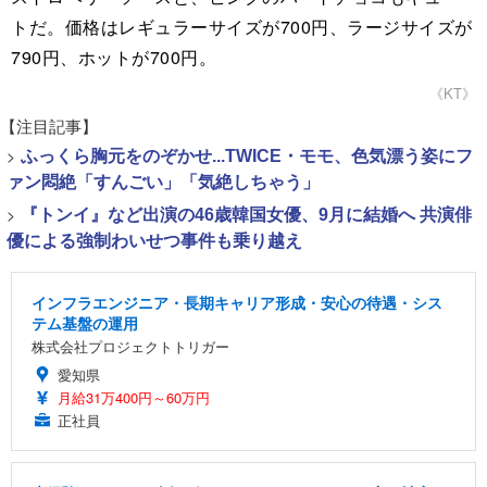
トだ。価格はレギュラーサイズが700円、ラージサイズが
790円、ホットが700円。
《KT》
【注目記事】
>
ふっくら胸元をのぞかせ...TWICE・モモ、色気漂う姿にフ
ァン悶絶「すんごい」「気絶しちゃう」
>
『トンイ』など出演の46歳韓国女優、9月に結婚へ 共演俳
優による強制わいせつ事件も乗り越え
インフラエンジニア・長期キャリア形成・安心の待遇・シス
テム基盤の運用
株式会社プロジェクトトリガー
愛知県
月給31万400円～60万円
正社員