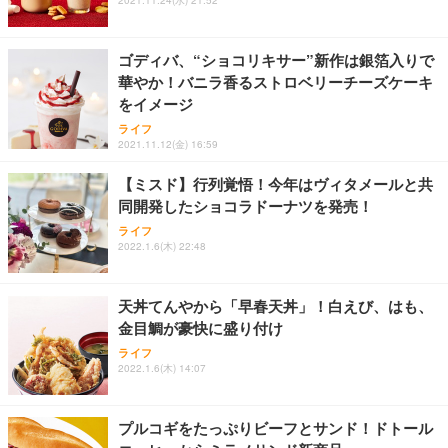
ゴディバ、“ショコリキサー”新作は銀箔入りで
華やか！バニラ香るストロベリーチーズケーキ
をイメージ
ライフ
2021.11.12(金) 16:59
【ミスド】行列覚悟！今年はヴィタメールと共
同開発したショコラドーナツを発売！
ライフ
2022.1.6(木) 22:48
天丼てんやから「早春天丼」！白えび、はも、
金目鯛が豪快に盛り付け
ライフ
2022.1.6(木) 14:07
プルコギをたっぷりビーフとサンド！ドトール