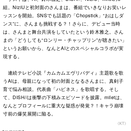
組。NiziUと初対面のさんまは、番組でいきなりお笑いレ
ッスンを開始。SNSでも話題の「Chopstick」“おはしダ
ンス”に、さんまも挑戦する？！さらに、デビュー当時
は、さんまと舞台共演をしていたという鈴木雅之。さん
まの「どうしても“ロンリー・チャップリン”が聴きたい」
というお願いから、なんとAIとのスペシャルコラボが実
現する。
連続テレビ小説『カムカムエヴリバディ』主題歌を歌
うAIは、母親になって初の対面となるさんまに、真剣子
育て悩み相談。代表曲「ハピネス」を歌唱する。そし
て、DISH//は衝撃の下積みエピソードを披露。miletは、
なんとプロフィールに重大な疑惑が発覚？！キャラ崩壊
寸前の爆笑展開に陥る。
《KT》