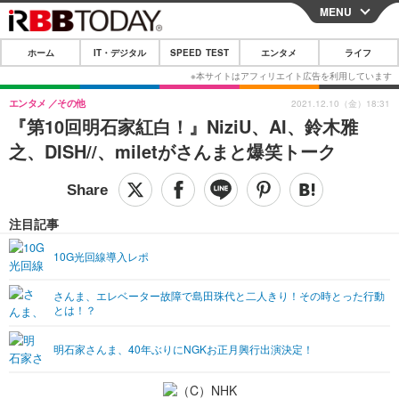
MENU
CLOSE
ホーム
IT・デジタル
SPEED TEST
エンタメ
ライフ
ホーム
IT・デジタル
エンタメ
その他
2021.12.10（金）18:31
『第10回明石家紅白！』NiziU、AI、鈴木雅
IT・デジタルTOP
スマートフォン
SPEED TEST
之、DISH//、miletがさんまと爆笑トーク
ネタ
ガジェット・ツール
エンタメ
ショッピング
その他
エンタメTOP
映画・ドラマ
ライフ
注目記事
韓流・K-POP
韓国・芸能
ライフTOP
グルメ
リリース一覧
10G光回線導入レポ
音楽
スポーツ
ペット
ショッピング
プッシュ通知の停止方法
さんま、エレベーター故障で島田珠代と二人きり！その時とった行動
とは！？
グラビア
ブログ
その他
ショッピング
その他
明石家さんま、40年ぶりにNGKお正月興行出演決定！