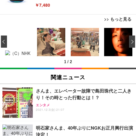
￥7,480
>> もっと見る
[EdoErgo] オフィスチェア 椅子 テレワーク 疲れな
EIZO ビジネス向けプレミアムモニター | FlexScan
Amazonベーシック ペットシーツ 薄型 レギュラー 1
い 跳ね上げ式アームレスト コンパクト 約105度ロッ
EV3240X-WT | 31.5型4K UHD・USB Type-C・ホワ
‹
回使い捨て 無香料 ホワイト 300枚
キング pc 事務椅子 360度回転 座面昇降 強化ナイロ
イト
ン樹脂ベース 通気性メッシュ 在宅ワーク H-WY01
￥3,373
￥5,699
￥105,595
(黒網+黒枠+黒足)
1
/
2
EIZO ビジネス向けプレミアムモニター | FlexScan
SIHOO B100 オフィスチェア／デスクチェア メッシ
Amazonベーシック ペットシーツ 厚型 ワイド 42枚
EV2740X-WT | 27.0型4K UHD・USB Type-C・ホワ
ュチェア 人間工学 疲れない ブラック
x2袋(84枚) ホワイト(吸収面:ライトブルー)
関連ニュース
イト
￥27,999
￥3,234
￥109,572
さんま、エレベーター故障で島田珠代と二人き
り！その時とった行動とは！？
Sezlife オフィスチェア デスクチェア 疲れない テレ
【純正品】27"ゲーミングモニター DualSense 充電
ネオ・ルーライフ ネオ・オムツ L 中型犬用 26枚入
エンタメ
ワーク チェア 強化バックレスト 30度ロッキング機
フック付き（CFI-ZDM1J）
り 単品
2021.12.3(金) 21:07
能 人間工学 椅子 腰サポート 90度跳ね上げ式アーム
レスト 3Dヘッドレスト ハンガー付き 高反発クッシ
￥49,979
￥1,800
￥7,680
ョン PCチェア 通気性メッシュ ゲーミング/勉強/事
明石家さんま、40年ぶりにNGKお正月興行出演
務用 おしゃれ パソコンチェア (ブラック)
決定！