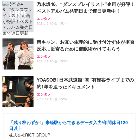
乃木坂46、“ダンスプレイリスト”企画が好評！
ベストアルバム発売日まで連日更新中！
エンタメ
2021.12.10(金) 15:14
南キャン、お互い生理的に受け付けず体が拒否
反応…近寄るために催眠術かけてもらう
エンタメ
2021.12.10(金) 15:08
YOASOBI 日本武道館“初”有観客ライブまでの
約1年を追ったドキュメント
エンタメ
2021.12.10(金) 15:07
「残り枠わずか!」未経験からできるデータ入力/年間休日120
日以上
株式会社RIOT GROUP