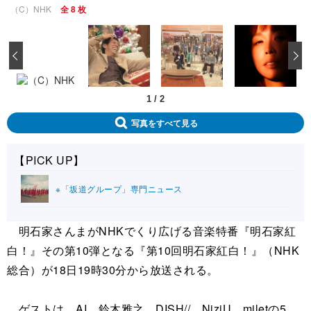
（C）NHK
全 8 枚
‹
1
/
2
写真をすべて見る
【PICK UP】
※「坂道グループ」専門ニュース
明石家さんまがNHKでくり広げる音楽特番『明石家紅
白！』その第10弾となる『第10回明石家紅白！』（NHK
総合）が18日19時30分から放送される。
ゲストは、AI、鈴木雅之、DISH//、NiziU、miletの5