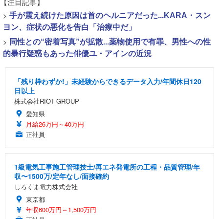
【注目記事】
>
手が震え続けた原因は首のヘルニアだった...KARA・スン
ヨン、症状の悪化を告白「治療中だ」
>
同性との“密着写真”が拡散...薬物使用で有罪、男性への性
的暴行疑惑もあった俳優ユ・アインの近況
「残り枠わずか!」未経験からできるデータ入力/年間休日120
日以上
株式会社RIOT GROUP
愛知県
月給26万円～40万円
正社員
1級電気工事施工管理技士/再エネ発電所の工程・品質管理/年
収〜1500万/定年なし/面接確約
しろくま電力株式会社
東京都
年収600万円～1,500万円