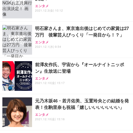
Sezlife オフィスチェア デスクチェア 疲れない テレ
【整備済み品】Dell E2724HS 27インチ 液晶モニタ
Smart Basic(スマートベーシック) 【Amazon.co.jp
エンタメ
ワーク チェア 強化バックレスト 30度ロッキング機
ー フルHD（1920×1080）VA 非光沢 HDMI/DisplayP
限定】 Smart Basic アイリスオーヤマ ペットシーツ
2021.12.3(金) 10:12
能 人間工学 椅子 腰サポート 90度跳ね上げ式アーム
ort/VGA スピーカー内蔵 高さ調整 スイベル VESA対
超厚型 お徳用 ワイド 100枚入 (x 1) (ケース販売)
レスト 3Dヘッドレスト ハンガー付き 高反発クッシ
応 ComfortView ビジネス向け
￥7,680
￥15,800
￥3,670
ョン PCチェア 通気性メッシュ ゲーミング/勉強/事
明石家さんま、東京進出後はじめての家賃は27
務用 おしゃれ パソコンチェア (ホワイト)
万円 後輩芸人びっくり「一発目から！？」
ANDWINT オフィスチェア デスクチェア 肘なし メ
【MiniLED/24.5inch/280Hz/FHD】GRAPHT THE S
アイリスオーヤマ ペットシーツ 超厚型 お徳用 レギ
ッシュ 通気性 ランバーサポート付き 腰サポート ガ
HOOTER Gaming Monitor 24” Essential ゲーミン
エンタメ
ュラー 200枚入【Amazon.co.jp限定】
ス圧無段階昇降 360度回転 キャスター付き コンパク
グモニター QD 24.5インチ 1ms FHD 量子ドット 残
2021.12.1(水) 9:54
ト 幅52×奥行58.5×高さ84～96cm テレワーク 在宅
像低減 (3年保証 | 輝点保証 | 日本メーカー)
￥3,731
￥4,139
￥34,980
勤務 ブラック
前澤友作氏、宇宙から『オールナイトニッポ
ン』生放送に登場
エンタメ
2021.12.10(金) 15:17
元乃木坂46・若月佑美、玉置玲央との結婚を発
表！生駒里奈も祝福「嬉しいいいいいいい」
エンタメ
2021.12.10(金) 15:16