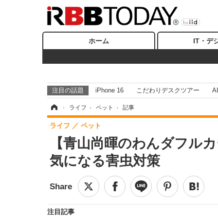
ホーム
IT・デ
注目の話題
iPhone 16
こだわりデスクツアー
A
ホーム
›
ライフ
›
ペット
›
記事
ライフ
ペット
【青山尚暉のわんダフルカ
気になる害虫対策
注目記事