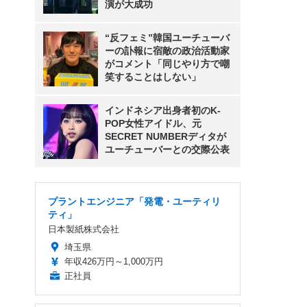
演が大成功
“反フェミ”韓国ユーチューバ
ーの訃報に宿敵の政治活動家
がコメント「同じやり方で嘲
笑することはしない」
インドネシア出身者初のK-
POP女性アイドル、元
SECRET NUMBERディタが
ユーチューバーとの交際公表
プラントエンジニア「発電・ユーティリ
ティ」
日本製紙株式会社
埼玉県
年収426万円～1,000万円
正社員