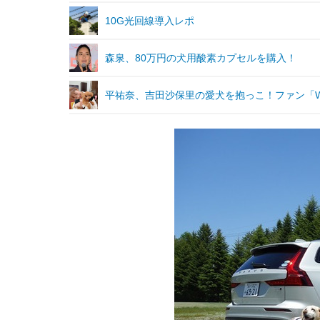
10G光回線導入レポ
森泉、80万円の犬用酸素カプセルを購入！
平祐奈、吉田沙保里の愛犬を抱っこ！ファン「