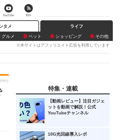
YouTube
RSS
ンタメ
ライフ
グルメ
ペット
ショッピング
その他
※本サイトはアフィリエイト広告を利用しています
時46分
特集・連載
で
【動画レビュー】注目ガジェ
ットを動画で解説！公式
YouTubeチャンネル
10G光回線導入レポ